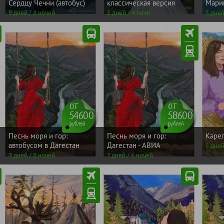
Сердцу Чечни (автобус)
классическая версия
Мари
9 дней / 8 ночей
5 дней / 4 ночи
5 дней
от
от
54600
58600
рублей
рублей
Песнь моря и гор:
Песнь моря и гор:
Карел
автобусом в Дагестан
Дагестан - АВИА
5 дней
9 дней / 8 ночей
7 дней / 6 ночей