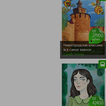
от
27900
рублей
Нижегородская классика:
всё самое важное
5 дней / 4 ночи
от
42400