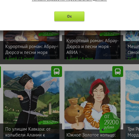
Ок
рублей
рублей
-2600
41400
-3600
44400
от
от
Курортный роман: Абрау-
Курортный роман: Абрау-
Дюрсо и песни моря -
Мещёр
Дюрсо и песни моря
АВИА
само
6 дней / 5 ночей
5 дней / 4 ночи
2 дня 
от
рублей
29200
САНИ
53900
ЛЕТОМ
от
рублей
По улицам Кавказа: от
Три Р
колыбели Алании к
Южное Золотое кольцо:
Мордо