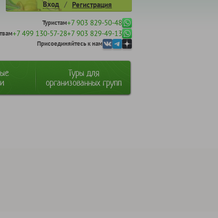
/
Вход
Регистрация
+7 903 829-50-48
Туристам
+7 499 130-57-28
+7 903 829-49-13
твам
Присоединяйтесь к нам
ные
Туры для
ии
организованных групп