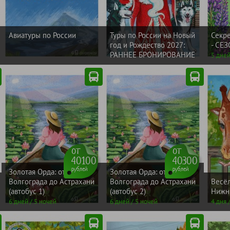
Авиатуры по России
Туры по России на Новый
Секре
год и Рождество 2027:
- СЕЗ
РАННЕЕ БРОНИРОВАНИЕ
5 дней
от
от
40100
40300
рублей
рублей
Золотая Орда: от
Золотая Орда: от
Волгограда до Астрахани
Волгограда до Астрахани
Весё
(автобус 1)
(автобус 2)
Нижн
6 дней / 5 ночей
6 дней / 5 ночей
4 дня 