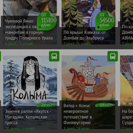
от
от
115100
54500
Чумовой Ямал:
рублей
рублей
экспедиция к овцебыкам,
По кр
мамонтам в горную
По крыше Кавказа: от
Домба
тундру Полярного Урала
Домбая до Эльбруса
АВИА
6 дней / 5 ночей
7 дней / 6 ночей
7 дней
рублей
рублей
САНИ
288400
-5600
37100
Вятка + Коми:
ЛЕТОМ
от
от
Зимнее ралли «Якутск -
невероятное
На б
Магадан»: Колымская
путешествие в
шаре
трасса
Финноугорию
Сузд
10 дней / 9 ночей
5 дней / 4 ночи
2 дня 