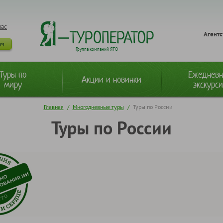
нас
Агентс
ам
Группа компаний ЯТО
Туры по
Ежеднев
Акции и новинки
миру
экскурс
Главная
/
Многодневные туры
/
Туры по России
Туры по России