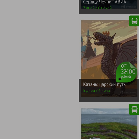
Сердцу Чечни - АВИА
7 дней / 6 ночей
от
32400
рублей
Казань: царский путь
5 дней / 4 ночи