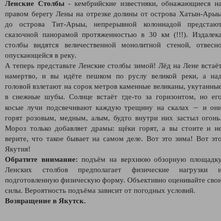
Ленские Столбы
- кембрийские известняки, обнажающиеся н
правом берегу Лены на отрезке долины от острова Хатын-Ары
до острова Тит-Арыы, непрерывной колоннадой предстаю
сказочной панорамой протяженностью в 30 км (!!!). Издалек
столбы видятся величественной монолитной стеной, отвесн
опускающейся в реку.
А теперь представьте Ленские столбы зимой! Лёд на Лене встаё
намертво, и вы идёте пешком по руслу великой реки, а на
головой взлетают на сорок метров каменные великаны, укутанны
в снежные шубы. Солнце встаёт где-то за горизонтом, но ег
—
косые лучи подсвечивают каждую трещину на скалах
и он
горят розовым, медным, алым, будто внутри них застыл огонь
Мороз только добавляет драмы: щёки горят, а вы стоите и н
верите, что такое бывает на самом деле. Вот это зима! Вот эт
Якутия!
Обратите внимание:
подъём на верхнюю обзорную площадк
Ленских столбов предполагает физические нагрузки 
подготовленную физическую форму. Объективно оценивайте сво
силы. Вероятность подъёма зависит от погодных условий.
Возвращение в Якутск.