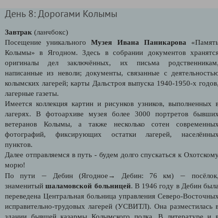
День 8: Дорогами Колымы
Завтрак
(ланчбокс)
Посещение уникального
Музея Ивана Паникарова
«Памят
Колымы» в Ягодном. Здесь в собрании документов хранятс
оригиналы дел заключённых, их письма родственникам
написанные из неволи; документы, связанные с деятельность
колымских лагерей; карты Дальстроя выпуска 1940-1950-х годов
лагерные газеты.
Имеется коллекция картин и рисунков узников, выполненных 
лагерях. В фотоархиве музея более 3000 портретов бывши
ветеранов Колымы, а также несколько сотен современны
фотографий, фиксирующих остатки лагерей, населённы
пунктов.
Далее отправляемся в путь - будем долго спускаться к Охотском
морю!
—
—
По пути
Дебин (Ягодное→ Дебин: 76 км)
посёлок
знаменитый
шаламовской больницей
. В 1946 году в Дебин был
переведена Центральная больница управления Северо-Восточны
исправительно-трудовых лагерей (УСВИТЛ). Она разместилась 
здании бывшей казармы Колымского полка. В литературе и 