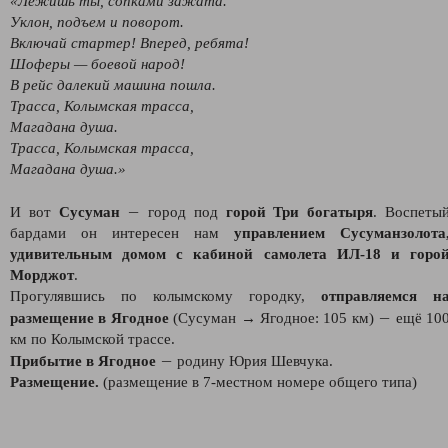
«Лежишь ты, сопками зажата.
Уклон, подъем и поворот.
Включай стартер! Вперед, ребята!
Шоферы — боевой народ!
В рейc далекий машина пошла.
Трасса, Колымская трасса,
Магадана душа.
Трасса, Колымская трасса,
Магадана душа.»
—
И вот
Сусуман
город под
горой Три богатыря
. Воспеты
бардами он интересен нам
управлением Сусуманзолота
удивительным домом с кабиной самолета ИЛ-18 и горо
Морджот
.
Прогулявшись по колымскому городку,
отправляемся н
—
размещение в Ягодное
(Сусуман → Ягодное: 105 км)
ещё 10
км по Колымской трассе.
—
Прибытие в Ягодное
родину Юрия Шевчука.
Размещение.
(размещение в 7-местном номере общего типа)