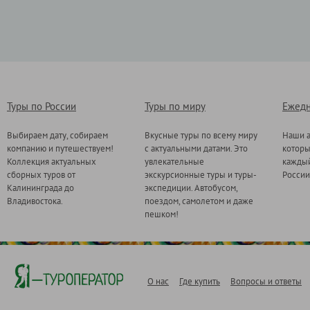
Туры по России
Туры по миру
Ежедн
Выбираем дату, собираем
Вкусные туры по всему миру
Наши а
компанию и путешествуем!
с актуальными датами. Это
котор
Коллекция актуальных
увлекательные
каждый
сборных туров от
экскурсионные туры и туры-
России
Калининграда до
экспедиции. Автобусом,
Владивостока.
поездом, самолетом и даже
пешком!
О нас
Где купить
Вопросы и ответы