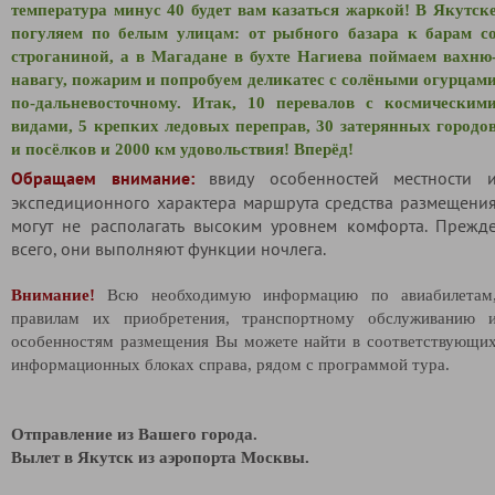
температура минус 40 будет вам казаться жаркой! В Якутск
погуляем по белым улицам: от рыбного базара к барам с
строганиной, а в Магадане в бухте Нагиева поймаем вахню
навагу, пожарим и попробуем деликатес с солёными огурцам
по-дальневосточному. Итак, 10 перевалов с космическим
видами, 5 крепких ледовых переправ, 30 затерянных городо
и посёлков и 2000 км удовольствия! Вперёд!
Обращаем внимание:
ввиду особенностей местности 
экспедиционного характера маршрута средства размещени
могут не располагать высоким уровнем комфорта. Прежд
всего, они выполняют функции ночлега.
Внимание!
Всю необходимую информацию по авиабилетам
правилам их приобретения, транспортному обслуживанию 
особенностям размещения Вы можете найти в соответствующи
информационных блоках справа, рядом с программой тура.
Отправление из Вашего города.
Вылет в Якутск из аэропорта Москвы.