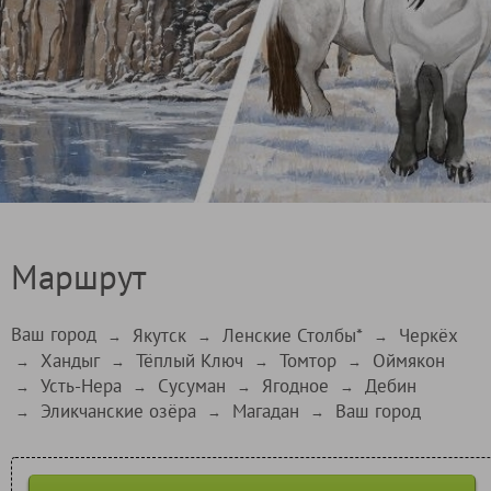
Маршрут
Ваш город
Якутск
Ленские Столбы*
Черкёх
→
→
→
Хандыг
Тёплый Ключ
Томтор
Оймякон
→
→
→
→
Усть-Нера
Сусуман
Ягодное
Дебин
→
→
→
→
Эликчанские озёра
Магадан
Ваш город
→
→
→