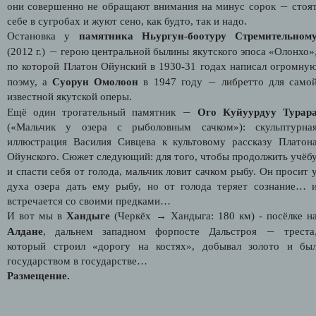
—
они совершенно не обращают внимания на минус сорок
стоя
себе в сугробах и жуют сено, как будто, так и надо.
Остановка у
памятника Ньургун-боотуру Стремительном
—
(2012 г.)
герою центральной былины якутского эпоса «Олонхо»
по которой Платон Ойунский в 1930-31 годах написал огромну
—
поэму, а
Суорун Омолоон
в 1947 году
либретто для само
известной якутской оперы.
—
Ещё один трогательный памятник
Ого Куйуурдуу Турар
(«Мальчик у озера с рыболовным сачком»): скульптурна
иллюстрация Василия Сивцева к культовому рассказу Платон
Ойунского. Сюжет следующий: для того, чтобы продолжить учёб
и спасти себя от голода, мальчик ловит сачком рыбу. Он просит 
духа озера дать ему рыбу, но от голода теряет сознание… 
встречается со своими предками…
И вот мы в
Хандыге
(Черкёх → Хандыга: 180 км) - посёлке н
—
Алдане
, дальнем западном форпосте Дальстроя
треста
который строил «дорогу на костях», добывал золото и бы
государством в государстве…
Размещение.