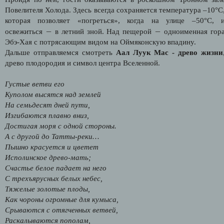
Повелителя Холода. Здесь всегда сохраняется температура –10°С
которая позволяет «погреться», когда на улице –50°С, 
—
—
освежиться
в летний зной. Над пещерой
одноименная гор
Эбэ-Хая с потрясающим видом на Оймяконскую впадину.
Дальше отправляемся смотреть
Аал Луук Мас - древо жизни
древо плодородия и символ центра Вселенной.
Густые ветви его
Куполом высятся над землей
На семьдесят дней пути,
Изгибаются плавно вниз,
Достигая моря с одной стороны.
А с другой до Татты-реки…
Пышно красуется и цветет
Исполинское древо-мать;
Счастье белое падает на него
С трехъярусных белых небес,
Тяжелые золотые плоды,
Как чороны огромные для кумыса,
Срываются с отягченных ветвей,
Раскалываются пополам,