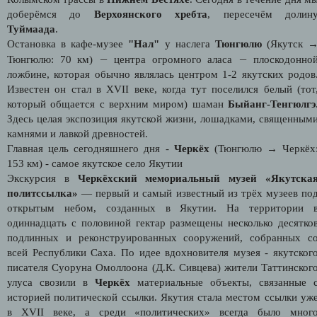
доберёмся до
Верхоянского хребта
, пересечём долин
Туймаада
.
Остановка в кафе-музее
"Нал"
у наслега
Тюнгюлю
(Якутск 
—
—
Тюнгюлю: 70 км)
центра огромного аласа
плоскодонно
ложбине, которая обычно являлась центром 1-2 якутских родов
Известен он стал в XVII веке, когда тут поселился белый (тот
который общается с верхним миром) шаман
Быйанг-Тенгюлгэ
Здесь целая экспозиция якутской жизни, лошадками, священным
камнями и лавкой древностей.
Главная цель сегодняшнего дня -
Черкёх
(Тюнгюлю → Черкёх
153 км) - самое якутское село Якутии
Экскурсия в
Черкёхский мемориальный музей «Якутска
политссылка»
— первый и самый известный из трёх музеев по
открытым небом, созданных в Якутии. На территории 
одиннадцать с половиной гектар размещены несколько десятко
подлинных и реконструированных сооружений, собранных с
всей Республики Саха. По идее вдохновителя музея - якутског
писателя Суоруна Омоллоона (Д.К. Сивцева) жители Таттинског
улуса свозили в
Черкёх
материальные объекты, связанные 
историей политической ссылки. Якутия стала местом ссылки уж
в XVII веке, а среди «политических» всегда было мног