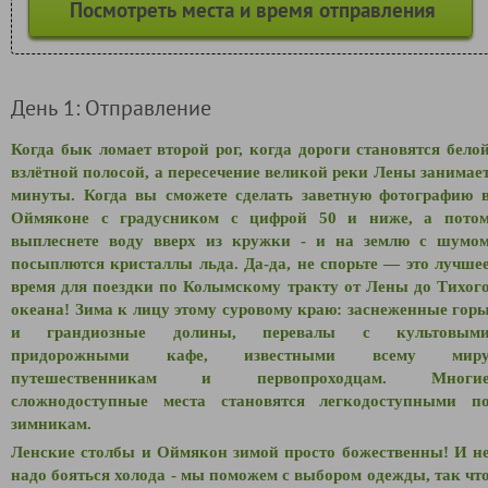
Посмотреть места и время отправления
День 1: Отправление
Когда бык ломает второй рог, когда дороги становятся бело
взлётной полосой, а пересечение великой реки Лены занимае
минуты. Когда вы сможете сделать заветную фотографию 
Оймяконе с градусником с цифрой 50 и ниже, а пото
выплеснете воду вверх из кружки - и на землю с шумо
посыплются кристаллы льда. Да-да, не спорьте — это лучше
время для поездки по Колымскому тракту от Лены до Тихог
океана! Зима к лицу этому суровому краю: заснеженные гор
и грандиозные долины, перевалы с культовым
придорожными кафе, известными всему мир
путешественникам и первопроходцам. Многи
сложнодоступные места становятся легкодоступными п
зимникам.
Ленские столбы и Оймякон зимой просто божественны! И н
надо бояться холода - мы поможем с выбором одежды, так чт