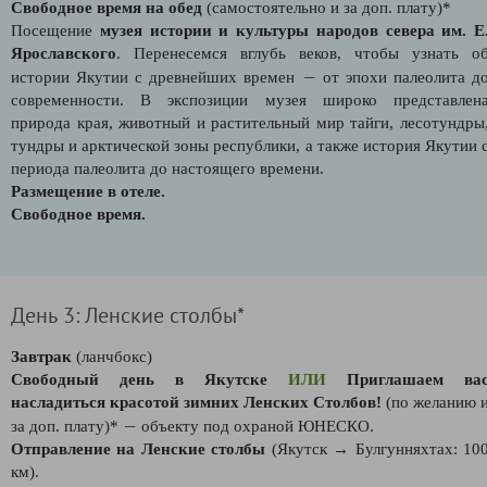
Свободное время на обед
(самостоятельно и за доп. плату)*
Посещение
музея истории и культуры народов севера им. Е
Ярославского
. Перенесемся вглубь веков, чтобы узнать о
—
истории Якутии с древнейших времен
от эпохи палеолита д
современности. В экспозиции музея широко представлен
природа края, животный и растительный мир тайги, лесотундры
тундры и арктической зоны республики, а также история Якутии 
периода палеолита до настоящего времени.
Размещение в отеле.
Свободное время.
День 3: Ленские столбы*
Завтрак
(ланчбокс)
Свободный день в Якутске
ИЛИ
Приглашаем ва
насладиться красотой зимних Ленских Столбов!
(по желанию 
—
за доп. плату)*
объекту под охраной ЮНЕСКО.
Отправление на Ленские столбы
(Якутск → Булгунняхтах: 10
км).