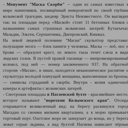
—
-
Монумент "Маска Скорби"
один из самых известных 
мире памятников, посвящённый невероятной по своей глубин
колымской трагедии, шедевр Эрнста Неизвестного. Он выгляди
так:
на площадке перед «Маской» стоят 11 бетонных блоков 
названиями самых страшных колымских лагерей: Бутыгычаг
Мальдяк, Эльген, Серпантинка, Днепровский, Кинжал.
На левой лицевой половине "Маски" скульптор представи
полушарие мозга — блок памяти у человека. Маска — лоб, нос 
брови — образуют крест, из левого глаза течет слеза в вид
людских голов. В пустой правой глазнице — импровизированны
колокол, под ней — номер заключенного 937. На обратно
стороне «Маски», в нише, находится неканоническое распятие 
скульптура молодой плачущей женщины, выполненные из бронзы
— символы страданий и скорби. Внутри - копия одиночно
камеры и артефакты с колымских лагерей.
- Смотровая площадка
в Нагаевской бухте
- красивейшее место
которое называют
"воротами Колымского края"
. Отсюд
открывается великолепный вид: на берегу раскинулся горо
Магадан со своими жилыми кварталами, а к морю примыкае
торговый порт. Охотское море не замерзает до конца, но у берег
лежат серые льдины, а над бухтой Нагиева нависают чёрны