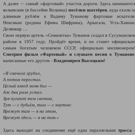
—
А далее
самый «фартовый» участок дороги. Здесь начинаютс
колымские (в бассейне Колымы)
посёлки шахтёров
, куда ехали з
длинным рублём к Вадиму Туманову фартовые искатели
Нексикан (родина Ефима Шифрина), Аркагала, Усть-Хакчан
Делянкир …
Свою первую артель «Семилетка» Туманов создал в Сусуманско
районе в 1957 году. Пройдёт время, и он станет официальн
самым богатым человеком СССР, официально миллионером
Смотрим фильм «Фартовый» и слушаем песни о Туманове
написанные его другом -
Владимиром Высоцким!
«Я сначала грубил,
А потом перестал.
Целый взвод меня бил —
Аж два раза устал.
Зря пугают тем светом,
Тут — с дубьём, там — с кнутом:
Врежут там — я на этом,
Врежут здесь — я на том.»
Здесь выходит на соединение ещё одна параллельная
трасса