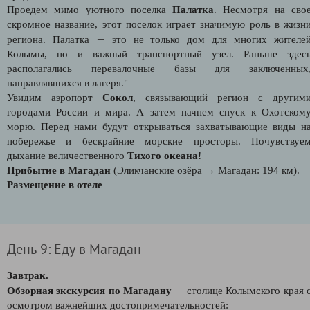
Проедем мимо уютного поселка
Палатка
. Несмотря на сво
скромное название, этот поселок играет значимую роль в жизн
—
региона. Палатка
это не только дом для многих жителе
Колымы, но и важный транспортный узел. Раньше здес
располагались перевалочные базы для заключенных
направлявшихся в лагеря."
Увидим аэропорт
Сокол
, связывающий регион с другим
городами России и мира. А затем начнем спуск к Охотском
морю. Перед нами будут открываться захватывающие виды н
побережье и бескрайние морские просторы. Почувствуе
дыхание величественного
Тихого океана!
Прибытие в Магадан
(Эликчанские озёра → Магадан: 194 км).
Размещение в отеле
День 9: Еду в Магадан
Завтрак.
—
Обзорная экскурсия по Магадану
столице Колымского края 
осмотром важнейших достопримечательностей: