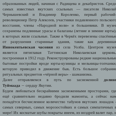
образованных людей, начиная с Радищева и декабристов. Сред
самых известных якутских ссыльных — писатели Никола
Чернышевский и Владимир Короленко, первый рабочий
революционер Петр Алексеев, участники подавленного польског
восстания, члены «Народной воли» и большевики. В музе
сохранены подлинные урасы и балаганы (летние и зимние юрты)
в которых жили ссыльные. Также в Черкёх перевезены спасённы
от разрушения старинные здания, такие как деревянна
Иннокентьевская часовня
из села Уолба. Центром музе
является пятиглавая Таттинская Николаевская церковь
построенная в 1912 году. Реконструированы редкие национальны
бытовые постройки вроде юрты-кузницы и мельницы-топчанки
которую приводил в движение бык. Есть большое собрани
ритуальных предметов «чёрной веры» - шаманизма.
Далее отправляемся в путь по заснеженной
долин
—
Туймаада
сердцу Якутии.
Будем любоваться бескрайними заснеженными просторами, гд
ещё сравнительно недавно бродили мамонты, а сейчас на
попадётся бесчисленное количество табунов якутских лошадок 
самых северных, самых морозостойких и самых симпатичных 
мире! Их косматые шубы покрыты инеем, из ноздрей валит пар, 