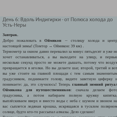
День 6: Вдоль Индигирки - от Полюса холода до
Усть-Неры
Завтрак.
—
Добро пожаловать в
Оймякон
столицу холода и цент
настоящей зимы! (Томтор → Оймякон: 39 км) .
Термометр за окном давно перевалил за минус пятьдесят и уже н
хочет останавливаться, а вы выходите на улицу, и первы
несколько секунд просто не можете дышать, потому что возду
превращается в иголки. Но вы делаете шаг, второй, третий и во
вы уже стоите на главной площади с тем самым знамениты
градусником, поднимаете голову, видите заветную циферку 
понимаете: да, это случилось! Теперь
главный зимний ритуа
Оймякона для путешественников
: сначала делаем фот
градусника, а потом набираем полную кружку кипятка
выплёскиваем вверх и вместо воды с неба с шумом и звоном н
вас сыплется ледяная крошка, искрящаяся в тусклом полярно
солнце, будто кто-то рассыпал алмазы. Дело сделано!