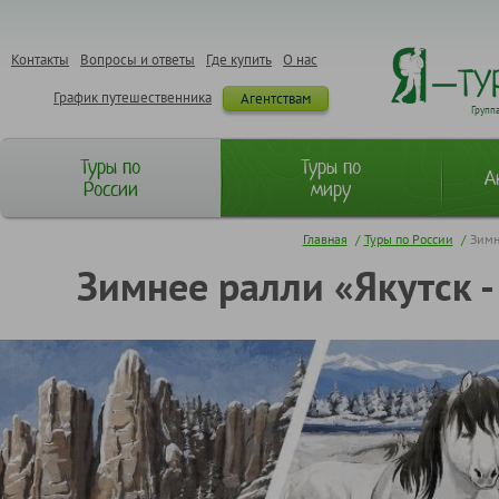
Контакты
Вопросы и ответы
Где купить
О нас
График путешественника
Агентствам
Групп
Туры по
Туры по
А
России
миру
Главная
/
Туры по России
/
Зимн
Зимнее ралли «Якутск -