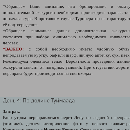
*Обращаем Ваше внимание, что бронирование и оплат
дополнительной экскурсии необходимо производить заранее, т.е
до начала тура. В противном случае Туроператор не гарантируе
её подтверждения.
*Обращаем внимание: данная дополнительная экскурси
состоится при наборе минимально необходимого количеств
человек.
*ВАЖНО:
с собой необходимо иметь: удобную обувь
непродаваемую куртку, баф или шарф, личную аптечку, сух. паёк
Рекомендуем одеваться тепло. Вероятность проведения данно
экскурсии зависит от погодных условий. При отсутствии дороги
переправа будет производиться на снегоходах.
День 4: По долине Туймаада
Завтрак.
Рано утром переправляемся через Лену по ледовой переправ
(зимнику), делаем историческое фото у первого километр
Колымском трассы в
Нижнем Бестяхе
. Сегодня в течение дня м