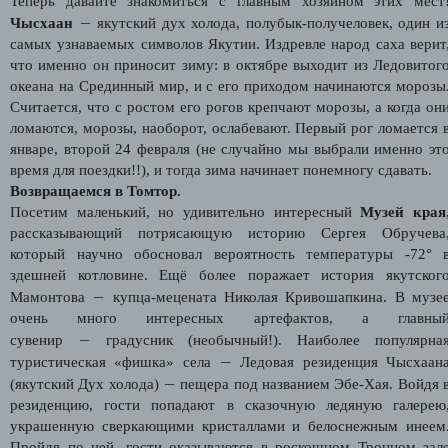
Теперь давайте знакомиться с главным хозяином этих мест
—
Чысхаан
якутский дух холода, полубык-получеловек, один и
самых узнаваемых символов Якутии. Издревле народ саха верит
что именно он приносит зиму: в октябре выходит из Ледовитог
океана на Срединный мир, и с его приходом начинаются морозы
Считается, что с ростом его рогов крепчают морозы, а когда он
ломаются, морозы, наоборот, ослабевают. Первый рог ломается 
январе, второй 24 февраля (не случайно мы выбрали именно эт
время для поездки!!), и тогда зима начинает понемногу сдавать.
Возвращаемся в Томтор.
Посетим маленький, но удивительно интересный
Музей края
рассказывающий потрясающую историю Сергея Обручева
который научно обосновал вероятность температуры -72° 
здешней котловине. Ещё более поражает история якутског
—
Мамонтова
купца-мецената Николая Кривошапкина. В музе
очень много интересных артефактов, а главны
—
сувенир
градусник (необычный!). Наиболее популярна
—
туристическая «фишка» села
Ледовая резиденция Чысхаан
—
(якутский Дух холода)
пещера под названием Эбе-Хая. Войдя 
резиденцию, гости попадают в сказочную ледяную галерею
украшенную сверкающими кристаллами и белоснежным инеем
Пройдя по ней, гости оказываются в роскошном Тронном зал