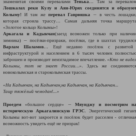
знаменитая своими перевалами
Тенька
… Там за перевало
Лошкалах реки Кулу и Аян-Юрях соединятся и образую
—
Колыму!
И там же
перевал Гаврюшка
в честь лошадки
которая строила трассу… Самая дальняя точка маршрут
«Золотое кольцо Колымы»!
Аркагала и Кадыкчан
(заезд возможен только при наличи
—
зимника)
посёлки-призраки, посёлки, где в шахтах трудилс
Варлам Шаламов
… Ещё недавно посёлок с развитой
инфраструктурой и населением в 6 тысяч человек полность
заброшен и производит неизгладимое впечатление.
«Кто не виде
Колымы, тот не знает России…»
. Здесь же соединяютс
новоколымская и староколымская трассы.
«На Кадыкчан, на Кадыкчан,на Кадыкчан, на Кадыкчан...
Тащу тяжёлый чемодан!...»
—
Проедем
«большое сердце»
Мяунджу и посмотрим н
историческую Аркагалинскую ГРЭС
. Энергетический гиган
Колымы вот-вот закроется и посёлок будет расселен - отлична
возможность увидеть ещё не призрак!