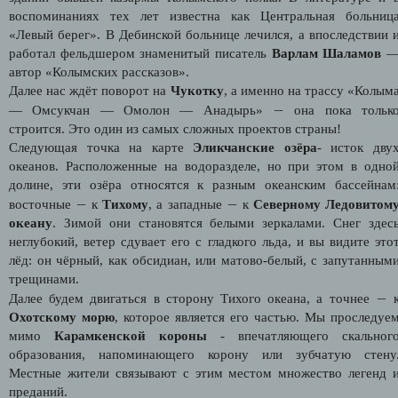
воспоминаниях тех лет известна как Центральная больниц
«Левый берег». В Дебинской больнице лечился, а впоследствии 
работал фельдшером знаменитый писатель
Варлам Шаламов
автор «Колымских рассказов».
Далее нас ждёт поворот на
Чукотку
, а именно на трассу «Колым
—
— Омсукчан — Омолон — Анадырь»
она пока тольк
строится. Это один из самых сложных проектов страны!
Следующая точка на карте
Эликчанские озёра
- исток дву
океанов. Расположенные на водоразделе, но при этом в одно
долине, эти озёра относятся к разным океанским бассейнам
—
—
восточные
к
Тихому
, а западные
к
Северному Ледовитом
океану
. Зимой они становятся белыми зеркалами. Снег здес
неглубокий, ветер сдувает его с гладкого льда, и вы видите это
лёд: он чёрный, как обсидиан, или матово-белый, с запутанным
трещинами.
—
Далее будем двигаться в сторону Тихого океана, а точнее
Охотскому морю
, которое является его частью. Мы проследуе
мимо
Карамкенской короны
- впечатляющего скальног
образования, напоминающего корону или зубчатую стену
Местные жители связывают с этим местом множество легенд 
преданий.