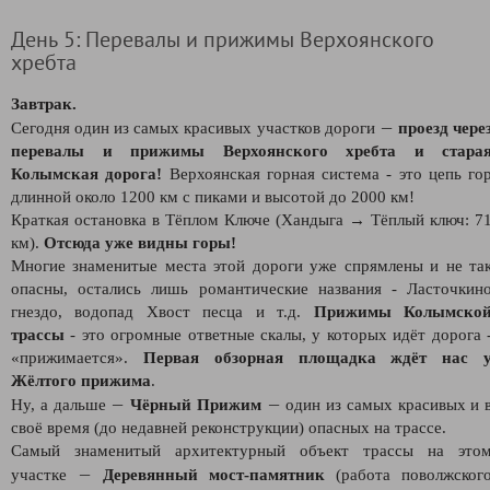
День 5: Перевалы и прижимы Верхоянского
хребта
Завтрак.
—
Сегодня один из самых красивых участков дороги
проезд чере
перевалы и прижимы Верхоянского хребта и стара
Колымская дорога!
Верхоянская горная система - это цепь го
длинной около 1200 км с пиками и высотой до 2000 км!
Краткая остановка в Тёплом Ключе (Хандыга → Тёплый ключ: 7
км).
Отсюда уже видны горы!
Многие знаменитые места этой дороги уже спрямлены и не та
опасны, остались лишь романтические названия - Ласточкин
гнездо, водопад Хвост песца и т.д.
Прижимы Колымско
трассы
- это огромные ответные скалы, у которых идёт дорога 
«прижимается».
Первая обзорная площадка ждёт нас 
Жёлтого прижима
.
—
—
Ну, а дальше
Чёрный Прижим
один из самых красивых и 
своё время (до недавней реконструкции) опасных на трассе.
Самый знаменитый архитектурный объект трассы на это
—
участке
Деревянный мост-памятник
(работа поволжског