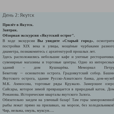
День 2: Якутск
Прилёт в Якутск.
Завтрак.
Обзорная экскурсия «Якутский острог".
В ходе экскурсии
Вы увидите «Старый город»
, осмотрит
постройки XIX века и улицы, мощёные чурбаками разног
диаметра, познакомитесь с архитектурой прошлых лет.
Здесь расположились небольшие кафе и уютные ресторанчики
сувенирные магазины и торговые центры. Одно из интересны
зданий – дом Кушнарёва. Мемориал Петр
—
Бекетову
основателю острога. Градоякутский собор. Башн
Якутского острога, здание Русско-Азиатского банка, дом-музе
М.К. Аммосова, торговые ряды Кружало. Замерзшее озер
Сайсары, которое зимой превращается в природный каток. До
Романова. Исторические кварталы якутского Залога.
Обязательно заедем на уличный базар! Там горы замороженно
рыбы лежат прямо на прилавках, на морозе, без холодильников
Чир, нельма, омуль, муксун….