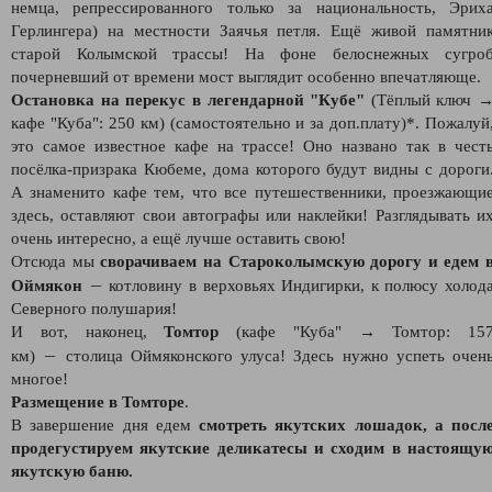
немца, репрессированного только за национальность, Эрих
Герлингера) на местности Заячья петля. Ещё живой памятни
старой Колымской трассы! На фоне белоснежных сугро
почерневший от времени мост выглядит особенно впечатляюще.
Остановка на перекус в легендарной "Кубе"
(Тёплый ключ 
кафе "Куба": 250 км) (самостоятельно и за доп.плату)*. Пожалуй
это самое известное кафе на трассе! Оно названо так в чест
посёлка-призрака Кюбеме, дома которого будут видны с дороги
А знаменито кафе тем, что все путешественники, проезжающи
здесь, оставляют свои автографы или наклейки! Разглядывать и
очень интересно, а ещё лучше оставить свою!
Отсюда мы
сворачиваем на Староколымскую дорогу и едем 
—
Оймякон
котловину в верховьях Индигирки, к полюсу холод
Северного полушария!
И вот, наконец,
Томтор
(кафе "Куба" → Томтор: 15
—
км)
столица Оймяконского улуса! Здесь нужно успеть очен
многое!
Размещение в Томторе
.
В завершение дня едем
смотреть якутских лошадок, а посл
продегустируем якутские деликатесы и сходим в настоящу
якутскую баню.