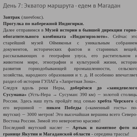
День 7: Экватор маршрута - едем в Магадан
Завтрак
(ланчбокс).
Прогулка по набережной Индигирки.
Далее отправимся в
Музей истории в бывшей дирекции горно
обогатительного комбината «Индигирзолото»
. Сейчас эт
старейший музей Оймяконья с уникальным собрание
документов, исторических фактов и старинных вещей
рассказывающих о географии улуса, его растительном 
животном мире, этнографии и культурной жизни, истори
развития горнодобывающей промышленности, сельског
хозяйства, народного образования и т. д. И особенно впечатляе
раздел об истории ГУЛАГа «Запретная Зона».
Следуя вдоль реки Неры,
доберёмся до «заиндевелог
—
Сусумана»
(Усть-Нера → Сусуман: 390 км)
золотой столиц
России. Здесь наш путь пройдёт под сенью
хребта Черского
—
его вершиной
пиком Победы
(«каменный гость» по
—
якутски)
3000 метров! Это высочайшая вершина всего Северо
Востока России. Зимой это невероятно красиво!
—
Последний якутский наслег
Артык и памятное фото н
границе Якутии и Магаданской области
- середина трассы!