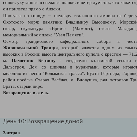
сопки, укутанные в снежные шапки, и ветер дует так, что кажется
он прилетел прямо с Аляски.
—
Прогулка по городу
шедевру сталинского ампира на берег
Охотского моря: памятник Владимиру Высоцкому, Морско
сквер, скульптура «Время» (Мамонт), стела "Магадан"
мемориальный комплекс "Узел Памяти".
Осмотр грандиозного кафедрального собора в чест
Живоначальной Троицы
, который является одним из самы
высоких в России: высота центрального купола с крестом — 71,
м.
Памятник Берзину
- создателю колымской ссылки 
Дальстроя. Дом со шпилем и курантами, которые играю
мелодию из песни "Колымская трасса". Бухта Гертнера, Горняк
район посёлка Старая Весёлая, о. Вдовушка, ряд островов Тр
Брата, старый пирс.
Возвращение в отель.
День 10: Возвращение домой
Завтрак.