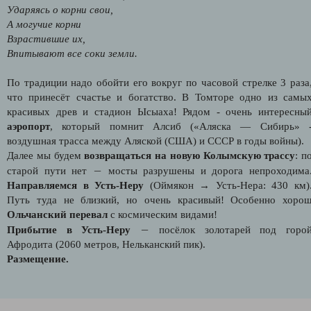
Ударяясь о корни свои,
А могучие корни
Взрастившие их,
Впитывают все соки земли.
По традиции надо обойти его вокруг по часовой стрелке 3 раза
что принесёт счастье и богатство. В Томторе одно из самы
красивых древ и стадион Ысыаха! Рядом - очень интересны
аэропорт
, который помнит Алсиб («Аляска — Сибирь» 
воздушная трасса между Аляской (США) и СССР в годы войны).
Далее мы будем
возвращаться на новую Колымскую трассу
: п
—
старой пути нет
мосты разрушены и дорога непроходима
Направляемся в Усть-Неру
(Оймякон → Усть-Нера: 430 км)
Путь туда не близкий, но очень красивый! Особенно хоро
Ольчанский перевал
с космическим видами!
—
Прибытие в Усть-Неру
посёлок золотарей под горо
Афродита (2060 метров, Нельканский пик).
Размещение.