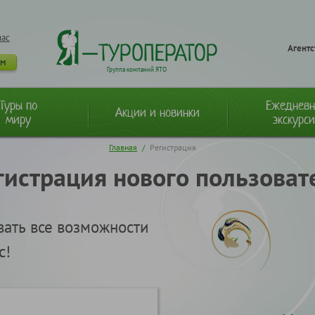
нас
Агентс
ам
Группа компаний ЯТО
Туры по
Ежеднев
Акции и новинки
миру
экскурс
Главная
/
Регистрация
гистрация нового пользоват
вать все возможности
с!