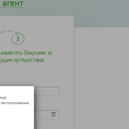
 агент
чивайтесь бонусами за
дущие путешествия
ера.
о местоположения.
ения