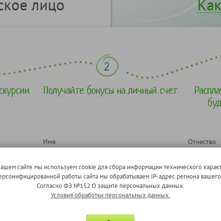
ское лицо
Как
скурсии
Получайте бонусы на личный счет
Распла
бу
Имя
Отчество
нашем сайте мы используем cookie для сбора информации технического характ
 персонифицированной работы сайта мы обрабатываем IP-адрес региона вашег
E-mail
Дата рожд
Согласно ФЗ №152 О защите персональных данных.
Условия обработки персональных данных.