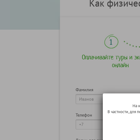
Как физиче
Оплачивайте туры и эк
онлайн
Фамилия
На 
В частности, для
Телефон