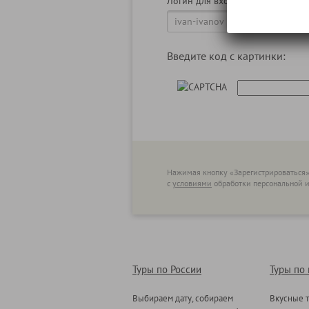
Логин для входа
Введите код с картинки:
Нажимая кнопку «Зарегистрироваться»
с
условиями
обработки персональной
Туры по России
Туры по
Выбираем дату, собираем
Вкусные т