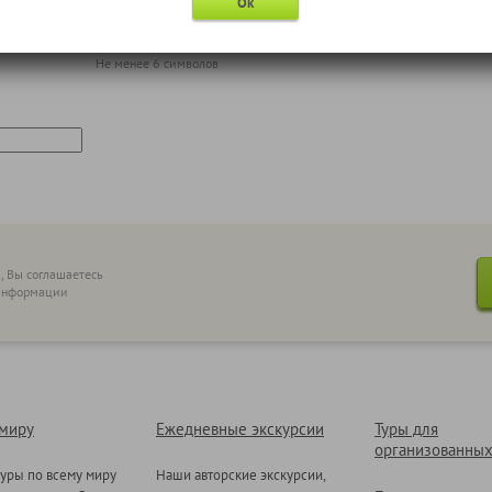
Пароль
Подтвержд
Ок
Не менее 6 символов
, Вы соглашаетесь
 информации
 миру
Ежедневные экскурсии
Туры для
организованных
уры по всему миру
Наши авторские экскурсии,