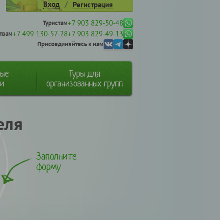
/
Вход
Регистрация
+7 903 829-50-48
Туристам
+7 499 130-57-28
+7 903 829-49-13
твам
Присоединяйтесь к нам
ные
Туры для
ии
организованных групп
еля
Заполните
форму