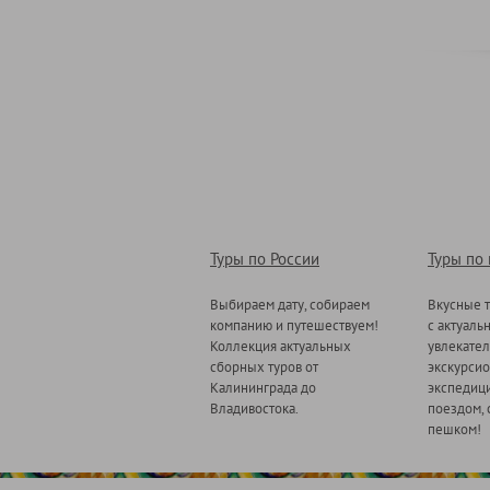
Туры по России
Туры по
Выбираем дату, собираем
Вкусные т
компанию и путешествуем!
с актуаль
Коллекция актуальных
увлекате
сборных туров от
экскурсио
Калининграда до
экспедици
Владивостока.
поездом, 
пешком!