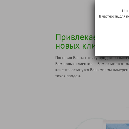
На 
В частности, для
Привлекаем для В
новых клиентов
Поставив Вас как точку продаж на наше
Вам новых клиентов — Вам останется т
клиенты останутся Вашими: мы намерен
точек продаж.