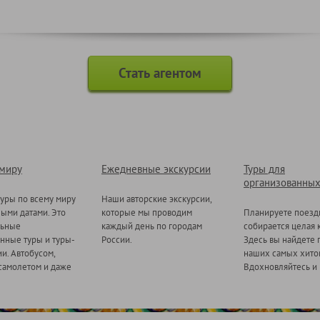
Стать агентом
 миру
Ежедневные экскурсии
Туры для
организованных
уры по всему миру
Наши авторские экскурсии,
ными датами. Это
которые мы проводим
Планируете поезд
льные
каждый день по городам
собирается целая 
нные туры и туры-
России.
Здесь вы найдете 
и. Автобусом,
наших самых хитов
самолетом и даже
Вдохновляйтесь и 