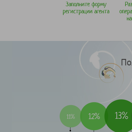
Заполните форму
Ра
регистрации агента
опер
на
По
13%
12%
11%