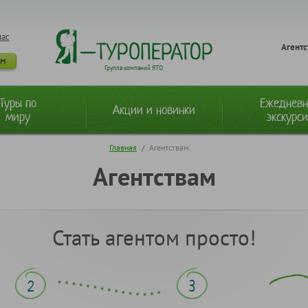
нас
Агентс
ам
Группа компаний ЯТО
Туры по
Ежеднев
Акции и новинки
миру
экскурс
Главная
/
Агентствам
Агентствам
Стать агентом просто!
2
3