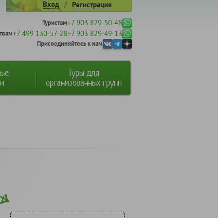
/
Вход
Регистрация
+7 903 829-50-48
Туристам
+7 499 130-57-28
+7 903 829-49-13
твам
Присоединяйтесь к нам
ные
Туры для
ии
организованных групп