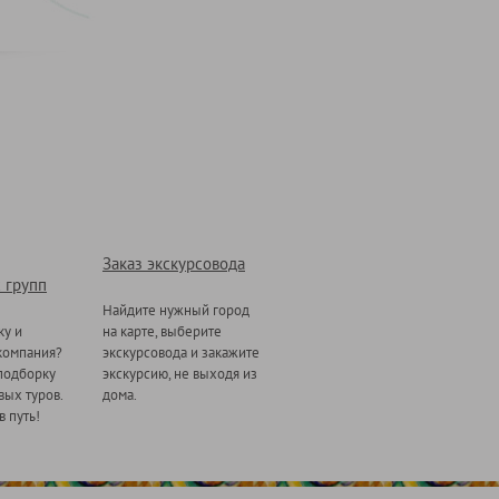
Заказ экскурсовода
 групп
Найдите нужный город
ку и
на карте, выберите
компания?
экскурсовода и закажите
подборку
экскурсию, не выходя из
ых туров.
дома.
в путь!