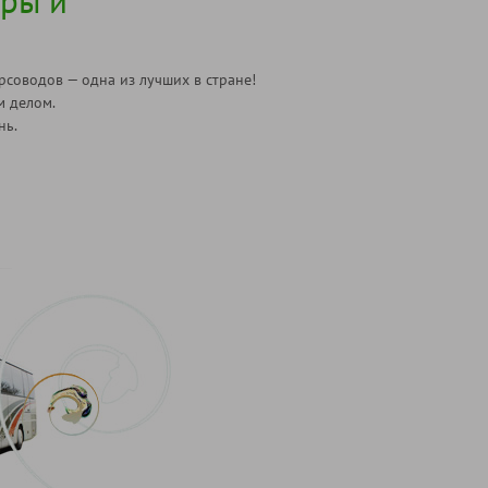
ры и
рсоводов — одна из лучших в стране!
м делом.
нь.