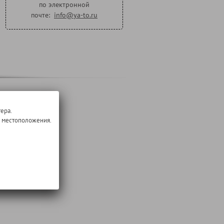
по электронной
почте:
info@ya-to.ru
анных групп
ера.
о местоположения.