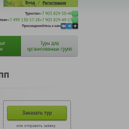
/
Вход
Регистрация
+7 903 829-50-48
Туристам
+7 499 130-57-28
+7 903 829-49-13
твам
Присоединяйтесь к нам
ные
Туры для
ии
организованных групп
пп
Заказать тур
или отправить заявку