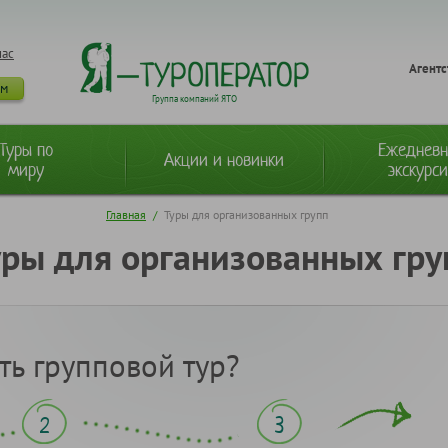
нас
Агентс
ам
Группа компаний ЯТО
Туры по
Ежеднев
Акции и новинки
миру
экскурс
Главная
/
Туры для организованных групп
уры для организованных гру
ть групповой тур?
2
3