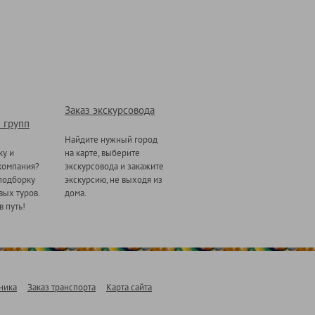
Заказ экскурсовода
 групп
Найдите нужный город
ку и
на карте, выберите
компания?
экскурсовода и закажите
подборку
экскурсию, не выходя из
ых туров.
дома.
в путь!
ника
Заказ транспорта
Карта сайта