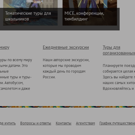
Тематические туры для
MICE, конференции,
школьников
тимбилдинг
 миру
Ежедневные экскурсии
Туры для
организованных
уры по всему миру
Наши авторские экскурсии,
ными датами. Это
которые мы проводим
Планируете поезд
льные
каждый день по городам
собирается целая 
нные туры и туры-
России.
Здесь вы найдете 
и. Автобусом,
наших самых хитов
самолетом и даже
Вдохновляйтесь и 
де купить
Вопросы и ответы
Контакты
Агентствам
График путешествен