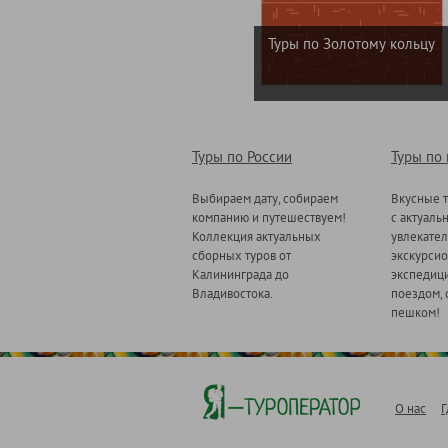
Туры по Золотому кольцу
Туры по России
Туры по
Выбираем дату, собираем
Вкусные т
компанию и путешествуем!
с актуаль
Коллекция актуальных
увлекате
сборных туров от
экскурсио
Калининграда до
экспедици
Владивостока.
поездом, 
пешком!
О нас
Г