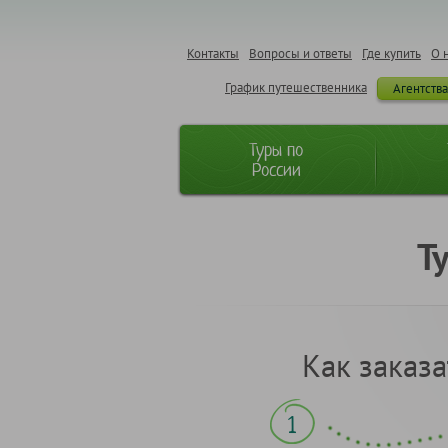
Контакты
Вопросы и ответы
Где купить
О 
График путешественника
Агентств
Туры по
России
Т
Как заказа
1