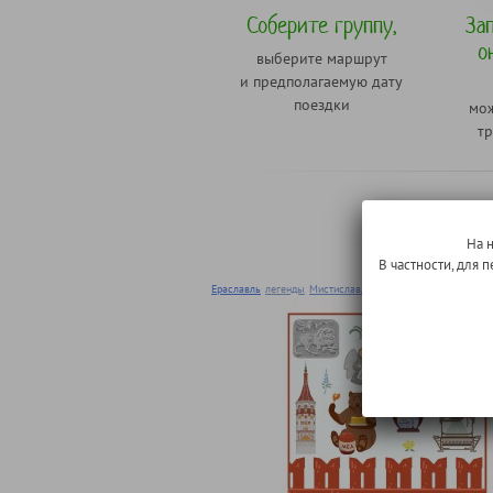
Соберите группу,
За
о
выберите маршрут
и предполагаемую дату
поездки
мож
тр
Или выбери
На 
В частности, для
Ераславль
легенды
Мистиславль
проломы
тайны
ужасти