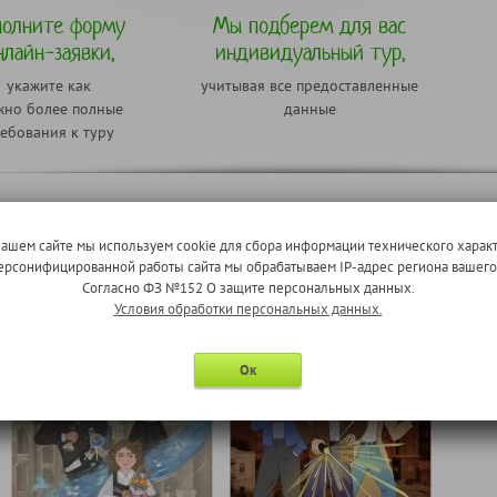
полните форму
Мы подберем для вас
нлайн-заявки,
индивидуальный тур,
укажите как
учитывая все предоставленные
но более полные
данные
ебования к туру
те один из готовых туров для организов
нашем сайте мы используем cookie для сбора информации технического характ
 персонифицированной работы сайта мы обрабатываем IP-адрес региона вашег
Согласно ФЗ №152 О защите персональных данных.
к
Ярославль
Условия обработки персональных данных.
Ок