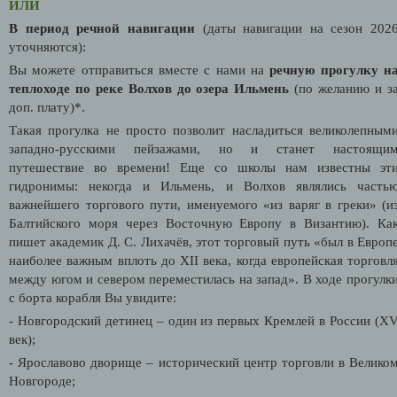
ИЛИ
В период речной навигации
(даты навигации на сезон 202
уточняются
):
Вы можете отправиться вместе с нами на
речную прогулку н
теплоходе по реке Волхов до озера Ильмень
(по желанию и з
доп. плату)*.
Такая прогулка не просто позволит насладиться великолепным
западно-русскими пейзажами, но и станет настоящи
путешествие во времени! Еще со школы нам известны эт
гидронимы: некогда и Ильмень, и Волхов являлись часть
важнейшего торгового пути, именуемого «из варяг в греки» (и
Балтийского моря через Восточную Европу в Византию). Ка
пишет академик Д. С. Лихачёв, этот торговый путь «был в Европ
наиболее важным вплоть до XII века, когда европейская торговл
между югом и севером переместилась на запад». В ходе прогулк
с борта корабля Вы увидите:
- Новгородский детинец – один из первых Кремлей в России (X
век);
- Ярославово дворище – исторический центр торговли в Велико
Новгороде;