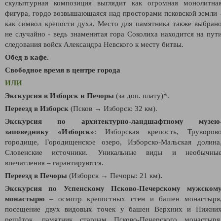
скульптурная композиция выглядит как огромная монолитна
фигура, гордо возвышающаяся над просторами псковской земли 
как символ крепости духа.
Место для памятника также выбран
не случайно - ведь знаменитая гора Соколиха находится на пут
следования войск Александра Невского к месту битвы.
Обед в кафе.
Свободное время в центре города
ИЛИ
Экскурсия в Изборск и Печоры
(за доп. плату)*.
Переезд в Изборск
(Псков → Изборск: 32 км).
Экскурcия по архитектурно-ландшафтному музею
заповеднику «
Изборск
»
: Изборская крепость, Труворов
городище, Городищенское озеро, Изборско-Мальская долина
Словенские источники. Уникальные виды и необычны
впечатления – гарантируются.
Переезд в Печоры
(Изборск → Печоры: 21 км)
.
Экскурсия по Успенскому Псково-Печерскому мужском
монастырю
– осмотр крепостных стен и башен монастыря
посещение двух видовых точек у башен Верхних и Нижни
решёток, памятник старцам Псково-Печерского монастыря