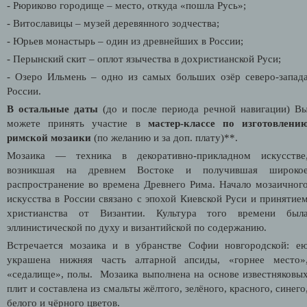
- Рюриково городище – место, откуда «пошла Русь»;
- Витославицы – музей деревянного зодчества;
- Юрьев монастырь – один из древнейших в России;
- Перынский скит – оплот язычества в дохристианской Руси;
- Озеро Ильмень – одно из самых больших озёр северо-запад
России.
В остальные даты
(до и после периода речной навигации)
В
можете принять участие в
мастер-классе по изготовлени
римской мозаики
(по желанию и за доп. плату)**.
Мозаика — техника в декоративно-прикладном искусстве
возникшая на древнем Востоке и получившая широко
распространение во времена Древнего Рима. Начало мозаичног
искусства в России связано с эпохой Киевской Руси и принятие
христианства от Византии. Культура того времени был
эллинистической по духу и византийской по содержанию.
Встречается мозаика и в убранстве Софии новгородской: е
украшена нижняя часть алтарной апсиды, «горнее место»
«седалище», полы. Мозаика выполнена на основе известняковы
плит и составлена из смальты жёлтого, зелёного, красного, синего
белого и чёрного цветов.