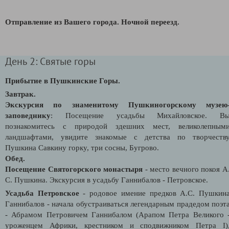
Отправление из Вашего города.
Ночной переезд.
День 2: Святые горы
Прибытие в Пушкинские Горы.
Завтрак.
Экскурсия по знаменитому Пушкиногорскому музею
заповеднику
: Посещение усадьбы Михайловское. В
познакомитесь с природой здешних мест, великолепным
ландшафтами, увидите знакомые с детства по творчеств
Пушкина Савкину горку, три сосны, Бугрово.
Обед.
Посещение Святогорского монастыря
- место вечного покоя А
С. Пушкина. Экскурсия в усадьбу Ганнибалов - Петровское.
Усадьба Петровское
- родовое имение предков А.С. Пушкин
Ганнибалов - начала обустраиваться легендарным прадедом поэт
- Абрамом Петровичем Ганнибалом (Арапом Петра Великого 
уроженцем Африки, крестником и сподвижником Петра I)