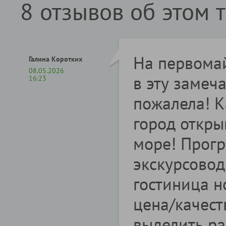
8 отзывов об этом 
На первомай
Галина Коротких
08.05.2026
в эту замеч
16:23
пожалела! 
город откры
море! Прог
экскурсовод
гостиница 
цена/качест
выделить р