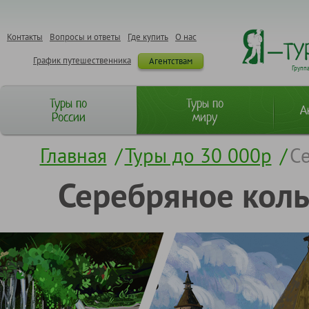
Контакты
Вопросы и ответы
Где купить
О нас
График путешественника
Агентствам
Групп
Туры по
Туры по
А
России
миру
Главная
/
Туры до 30 000р
/
Се
Серебряное коль