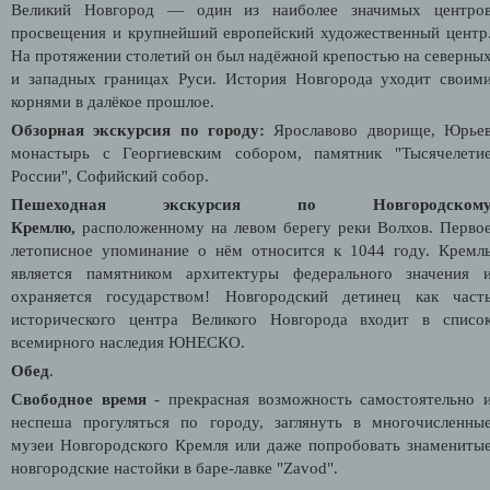
Великий Новгород — один из наиболее значимых центро
просвещения и крупнейший европейский художественный центр
На протяжении столетий он был надёжной крепостью на северны
и западных границах Руси. История Новгорода уходит своим
корнями в далёкое прошлое.
Обзорная экскурсия по городу:
Ярославово дворище, Юрье
монастырь с Георгиевским собором, памятник "Тысячелети
России", Софийский собор.
Пешеходная экскурсия по Новгородском
Кремлю,
расположенному на левом берегу реки Волхов. Перво
летописное упоминание о нём относится к 1044 году. Кремл
является памятником архитектуры федерального значения 
охраняется государством! Новгородский детинец как част
исторического центра Великого Новгорода входит в списо
всемирного наследия ЮНЕСКО.
Обед
.
Свободное время
- прекрасная возможность самостоятельно 
неспеша прогуляться по городу, заглянуть в многочисленны
музеи Новгородского Кремля или даже попробовать знамениты
новгородские настойки в баре-лавке "Zavod".