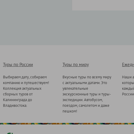
Туры по России
Туры по миру
Ежедн
Выбираем дату, собираем
Вкусные туры по всему миру
Наши а
компанию и путешествуем!
с актуальными датами. Это
котор
Коллекция актуальных
увлекательные
каждый
сборных туров от
экскурсионные туры и туры-
России
Калининграда до
экспедиции. Автобусом,
Владивостока.
поездом, самолетом и даже
пешком!