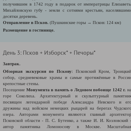
получившим в 1742 году в подарок от императрицы Елизавет
Михайловскую губу - земли с сотнями крестьян, населявшим
десятки деревень.
Отправление в Псков.
(Пушкинские горы → Псков: 124 км)
Размещение в гостинице.
День 3: Псков + Изборск* + Печоры*
Завтрак.
Обзорная экскурсия по Пскову
: Псковский Кром, Троицки
собор, средневековые храмы и самые протяжённые в Росси
крепостные стены.
Посещение
Монумента в память о Ледовом побоище 1242 г.
н
горе Соколиха.
Архитектурный и скульптурный памятни
посвящен легендарной победе Александра Невского и ег
дружины над войском немецких рыцарей на берегах Чудског
озера.
Авторами монумента являются главный архитекто
Псковской области - П. С. Бутенко, а также И. И. Козловский 
автор памятника Ломоносову в Москве. Масштабна