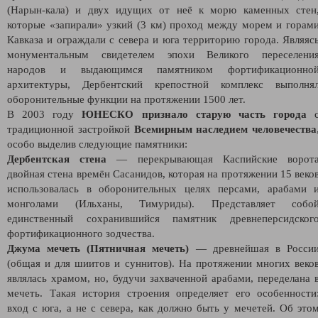
(Нарын-кала) и двух идущих от неё к морю каменных стен
которые «запирали» узкий (3 км) проход между морем и горам
Кавказа и ограждали с севера и юга территорию города. Являяс
монументальным свидетелем эпохи Великого переселени
народов и выдающимся памятником фортификационно
архитектуры, Дербентский крепостной комплекс выполня
оборонительные функции на протяжении 1500 лет.
В 2003 году
ЮНЕСКО признало старую часть города
традиционной застройкой
Всемирным наследием человечества
особо выделив следующие памятники:
Дербентская стена
— перекрывающая Каспийские ворот
двойная стена времён Сасанидов, которая на протяжении 15 веко
использовалась в оборонительных целях персами, арабами 
монголами (Ильханы, Тимуриды). Представляет собо
единственный сохранившийся памятник древнеперсидског
фортификационного зодчества.
Джума мечеть (Пятничная мечеть)
— древнейшая в Росси
(общая и для шиитов и суннитов). На протяжении многих веко
являлась храмом, но, будучи захваченной арабами, переделана 
мечеть. Такая история строения определяет его особенности
вход с юга, а не с севера, как должно быть у мечетей. Об это