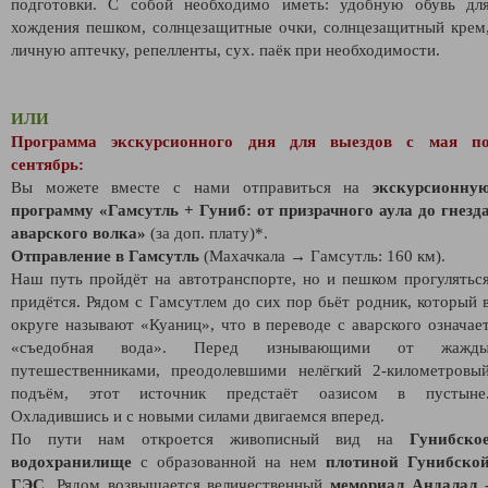
подготовки. С собой необходимо иметь: удобную обувь дл
хождения пешком, солнцезащитные очки, солнцезащитный крем
личную аптечку, репелленты, сух. паёк при необходимости.
ИЛИ
Программа экскурсионного дня для выездов с мая п
сентябрь:
Вы можете вместе с нами отправиться на
экскурсионну
программу «Гамсутль + Гуниб: от призрачного аула до гнезд
аварского волка»
(за доп. плату)*.
Отправление в Гамсутль
(Махачкала → Гамсутль: 160 км).
Наш путь пройдёт на автотранспорте, но и пешком прогулятьс
придётся. Рядом с Гамсутлем до сих пор бьёт родник, который 
округе называют «Куаниц», что в переводе с аварского означае
«съедобная вода». Перед изнывающими от жажд
путешественниками, преодолевшими нелёгкий 2-километровы
подъём, этот источник предстаёт оазисом в пустыне
Охладившись и с новыми силами двигаемся вперед.
По пути нам откроется живописный вид на
Гунибско
водохранилище
с образованной на нем
плотиной Гунибско
ГЭС
. Рядом возвышается величественный
мемориал Андалал