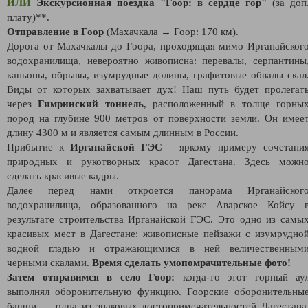
ИЛИ
Экскурсионная поездка "Гоор: в сердце гор"
(за доп
плату)**.
Отправление в Гоор
(Махачкала → Гоор: 170 км).
Дорога от Махачкалы до Гоора, проходящая мимо Ирганайског
водохранилища, невероятно живописна: перевалы, серпантины
каньоны, обрывы, изумрудные долины, графитовые обвалы скал
Виды от которых захватывает дух! Наш путь будет пролегат
через
Гимринский тоннель
, расположенный в толще горны
пород на глубине 900 метров от поверхности земли. Он имее
длину 4300 м и является самым длинным в России.
Прибытие к
Ирганайской ГЭС
– яркому примеру сочетани
природных и рукотворных красот Дагестана. Здесь можн
сделать красивые кадры.
Далее перед нами откроется панорама Ирганайског
водохранилища, образованного на реке Аварское Койсу 
результате строительства Ирганайской ГЭС. Это одно из самы
красивых мест в Дагестане: живописные пейзажи с изумрудно
водной гладью и отражающимися в ней величественным
черными скалами.
Время сделать умопомрачительные фото!
Затем отправимся в село Гоор:
когда-то этот горный ау
выполнял оборонительную функцию. Гоорские оборонительны
башни — одна из знаковых достопримечательностей Дагестана