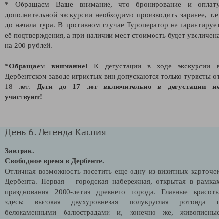
* Обращаем Ваше внимание, что бронирование и оплат
дополнительной экскурсии необходимо производить заранее, т.е
до начала тура. В противном случае Туроператор не гарантируе
её подтверждения, а при наличии мест стоимость будет увеличен
на 200 рублей.
*
Обращаем внимание!
К дегустации в ходе экскурсии 
Дербентском заводе игристых вин допускаются только туристы о
18 лет.
Дети до 17 лет включительно в дегустации н
участвуют!
День 6: Легенда Каспия
Завтрак.
Свободное время в Дербенте.
Отличная возможность посетить еще одну из визитных карточе
Дербента. Первая – городская набережная, открытая в рамка
празднования 2000-летия древнего города. Главные красот
здесь: высокая двухуровневая полукруглая ротонда 
белокаменными балюстрадами и, конечно же, живописны