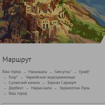
Маршрут
Ваш город
Махачкала
Гамсутль*
Гуниб*
→
→
→
Гоор*
Чиркейское водохранилище
→
→
Сулакский каньон
Бархан Сарыкум
→
→
Дербент
Нарын-кала
Экраноплан Лунь
→
→
→
Ваш город
→