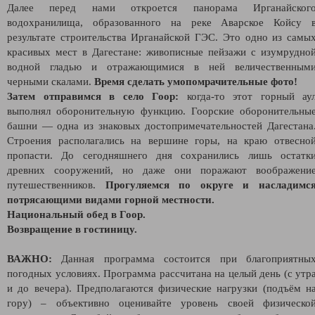
Далее перед нами откроется панорама Ирганайског
водохранилища, образованного на реке Аварское Койсу 
результате строительства Ирганайской ГЭС. Это одно из самы
красивых мест в Дагестане: живописные пейзажи с изумрудно
водной гладью и отражающимися в ней величественным
черными скалами.
Время сделать умопомрачительные фото!
Затем отправимся в село Гоор:
когда-то этот горный ау
выполнял оборонительную функцию. Гоорские оборонительны
башни — одна из знаковых достопримечательностей Дагестана
Строения располагались на вершине горы, на краю отвесно
пропасти. До сегодняшнего дня сохранились лишь остатк
древних сооружений, но даже они поражают воображени
путешественников.
Прогуляемся по округе и насладимс
потрясающими видами горной местности.
Национальный обед в Гоор.
Возвращение в гостиницу.
ВАЖНО:
Данная программа состоится при благоприятны
погодных условиях. Программа рассчитана на целый день (с утр
и до вечера). Предполагаются физические нагрузки (подъём н
гору) – объективно оценивайте уровень своей физическо