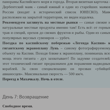
панорамы Каспийского моря и города. Вторая визитная карточка 
Дербентский маяк - самый южный и один из старейших маяко
России (входит в исторический список ЮНЕСКО). Мая
расположен на закрытой территории, но виден издалека.
Рекомендуем заглянуть на местные рынки
— самые свежие 
натуральные местные продукты именно там! Есть всё: от горны
трав и специй, орехов до свежих фруктов и рыбы. Один из самы
популярных вкусных сувениров — урбеч.
Поездка по каспийскому побережью «Легенда Каспия» 
гигантскому экраноплану Лунь
– самому фотографируемом
объекту на Каспии. Походя ближе к экраноплану, понимаешь вс
мощь этого гиганта - дух захватывает! По задумке создателей
этот технический гигант предназначен для поражения надводны
кораблей. За свою специализацию он прозван «убийце
авианосцев». Максимальная скорость — 500 км/ч.
Переезд в Махачкалу. Ночь в отеле.
День 7: Возвращение
Свободное время.