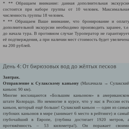
* ** Обращаем внимание: данная дополнительная экскурси
состоится при наборе группы от 10 человек. Максимальна
численность группы 18 человек.
* ** Обращаем Ваше внимание, что бронирование и оплат
дополнительной экскурсии необходимо производить заранее, т.е
до начала тура. В противном случае Туроператор не гарантируе
её подтверждения, а при наличии мест стоимость будет увеличен
на 200 рублей.
День 4: От бирюзовых вод до жёлтых песков
Завтрак.
Отправление к Сулакскому каньону
(Махачкала → Сулакски
каньон: 90 км).
Многие восхищаются «Большим каньоном» в американско
штате Колорадо. Но немногие в курсе, что у нас в России ест
каньон, который ещё больше! Сулакский каньон — один из самы
глубоких каньонов в мире (занимает 6 место в рейтинге) и самы
глубочайший в Европе, (глубина достигает 1920 метров, 
протяжённость – 53 километра!). Он поражает своим