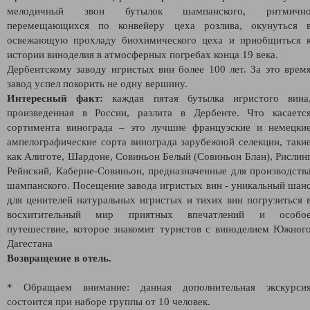
мелодичный звон бутылок шампанского, ритмичн
перемещающихся по конвейеру цеха розлива, окунуться 
освежающую прохладу биохимического цеха и приобщиться 
истории виноделия в атмосферных погребах конца 19 века.
Дербентскому заводу игристых вин более 100 лет. За это врем
завод успел покорить не одну вершину.
Интересный факт:
каждая пятая бутылка игристого вина
произведенная в России, разлита в Дербенте. Что касаетс
сортимента винограда – это лучшие французские и немецки
ампелографические сорта винограда зарубежной селекции, таки
как Алиготе, Шардоне, Совиньон Белый (Совиньон Блан), Рислин
Рейнский, Каберне-Совиньон, предназначенные для производств
шампанского. Посещение завода игристых вин - уникальный шан
для ценителей натуральных игристых и тихих вин погрузиться 
восхитительный мир приятных впечатлений и особо
путешествие, которое знакомит туристов с виноделием Южног
Дагестана
Возвращение в отель.
* Обращаем внимание: данная дополнительная экскурси
состоится при наборе группы от 10 человек.