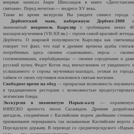
впервые написал Амри Шихсаидов в книге «Дагестански
святыни». Перед мечетью — медресе XV века.
Также во время экскурсии Вы увидите символ города 
Дербентский маяк,
набережную Дербент-2000
знаменитый
некрополь Кырхляр
с гробницами неких 4
шахидов-мучеников (VII-XII вв.) – героев самой красивой легенд
Дербента. О широкой популярности Кырхляра как святилищ
говорит тот факт, что ещё в древние времена арабы считал
погребённых здесь своими «сыновьями», персы – своим
соплеменниками, азербайджанцы — своими сородичами и даж
русский купец Федот Котов под впечатлением от увиденного 
услышанного о сорока мучениках-шахидах, уезжая из города
тайком от своих спутников поклонился святым могилам.
Свободное время на обед
— прекрасная возможность поужинат
в традиционном ресторане c возможностью продегустироват
лезгинские блюда.
Экскурсия в знаменитую Нарын-калу
— охраняему
ЮНЕСКО крепость эпохи Сасанидов. Древняя доарабска
цитадель, соединённая с Каспийским морем двойными стенами
призванными перекрывать так называемые Каспийские ворота 
Персидскую державу. В переводе со среднеперсидского «Нарын
кала» — это «солнечная крепость».