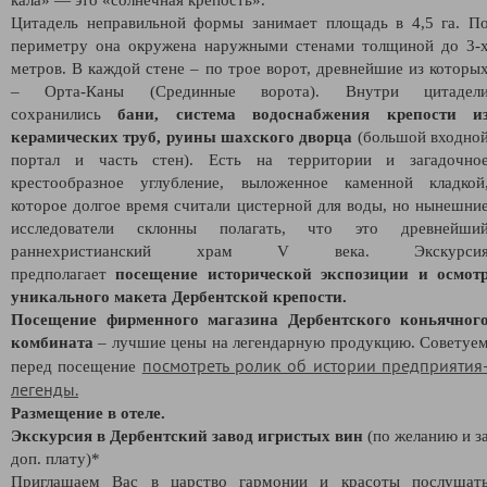
Цитадель неправильной формы занимает площадь в 4,5 га. П
периметру она окружена наружными стенами толщиной до 3-
метров. В каждой стене – по трое ворот, древнейшие из которы
– Орта-Каны (Срединные ворота). Внутри цитадел
сохранились
бани, система водоснабжения крепости и
керамических труб, руины шахского дворца
(большой входно
портал и часть стен). Есть на территории и загадочно
крестообразное углубление, выложенное каменной кладкой
которое долгое время считали цистерной для воды, но нынешни
исследователи склонны полагать, что это древнейши
раннехристианский храм V века. Экскурси
предполагает
посещение исторической экспозиции и осмот
уникального макета Дербентской крепости.
Посещение фирменного магазина Дербентского коньячног
комбината
– лучшие цены на легендарную продукцию. Советуе
посмотреть ролик об истории предприятия
перед посещение
легенды.
Размещение в отеле.
Экскурсия в Дербентский завод игристых вин
(по желанию и з
доп. плату)*
Приглашаем Вас в царство гармонии и красоты послушат