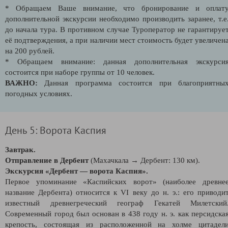
* Обращаем Ваше внимание, что бронирование и оплат
дополнительной экскурсии необходимо производить заранее, т.е
до начала тура. В противном случае Туроператор не гарантируе
её подтверждения, а при наличии мест стоимость будет увеличен
на 200 рублей.
* Обращаем внимание: данная дополнительная экскурси
состоится при наборе группы от 10 человек.
ВАЖНО:
Данная программа состоится при благоприятны
погодных условиях.
День 5: Ворота Каспия
Завтрак.
Отправление в Дербент
(Махачкала → Дербент: 130 км).
Экскурсия «Дербент — ворота Каспия».
Первое упоминание «Каспийских ворот» (наиболее древне
название Дербента) относится к VI веку до н. э.: его приводи
известный древнегреческий географ Гекатей Милетский
Современный город был основан в 438 году н. э. как персидска
крепость, состоящая из расположенной на холме цитадел