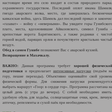
настоящее время это село входит в состав природного парка
охраняемого государством. Последний оплот имама Шамиля
гнездо аварского волка, место, где завершилась бесконечна
кавказская война, здесь Шамиль дал последний приказ и закончи
«газават» – войну с «неверными». Вы увидите горы Гунибског
плато, места, вдохновившие Айвазовского, символ Гуниба 
крепостные ворота Барятинского, а также родники с чисто
горной водой, парящих орлов и почувствуете кристально чисты
воздух.
Обед в самом Гунибе
познакомит Вас с аварской кухней.
Возвращение в Махачкалу.
ВАЖНО:
Данная программа требует
хорошей физическо
подготовки
и предполагает
интенсивные нагрузки
(подъём н
гору, пешие переходы). Объективно оценивайте свой уровен
физической формы. Для снижения нагрузки рекомендуетс
выбрать маршрут «Гоор: в сердце гор». Программа рассчитана н
целый день (с утра до вечера). С собой необходимо иметь
удобную обувь для ходьбы, солнцезащитные очки, крем, личну
аптечку, репелленты и сухой паёк при необходимости.