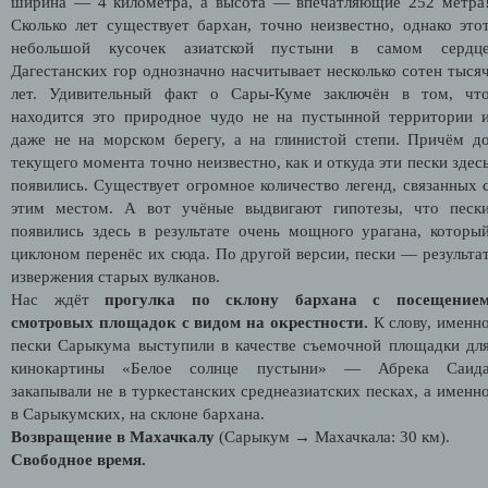
ширина — 4 километра, а высота — впечатляющие 252 метра
Сколько лет существует бархан, точно неизвестно, однако это
небольшой кусочек азиатской пустыни в самом сердц
Дагестанских гор однозначно насчитывает несколько сотен тыся
лет. Удивительный факт о Сары-Куме заключён в том, чт
находится это природное чудо не на пустынной территории 
даже не на морском берегу, а на глинистой степи. Причём д
текущего момента точно неизвестно, как и откуда эти пески здес
появились. Существует огромное количество легенд, связанных 
этим местом. А вот учёные выдвигают гипотезы, что песк
появились здесь в результате очень мощного урагана, которы
циклоном перенёс их сюда. По другой версии, пески — результа
извержения старых вулканов.
Нас ждёт
прогулка по склону бархана с посещение
смотровых площадок с видом на окрестности.
К слову, именн
пески Сарыкума выступили в качестве съемочной площадки дл
кинокартины «Белое солнце пустыни» — Абрека Саид
закапывали не в туркестанских среднеазиатских песках, а именн
в Cарыкумских, на склоне бархана.
Возвращение в Махачкалу
(Сарыкум → Махачкала: 30 км).
Свободное время.