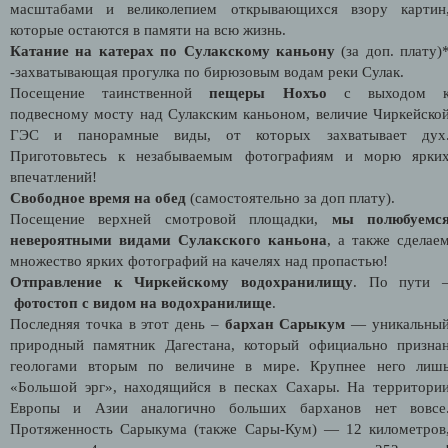
масштабами и великолепием открывающихся взору картин
которые остаются в памяти на всю жизнь.
Катание на катерах по Сулакскому каньону
(за доп. плату)
-захватывающая прогулка по бирюзовым водам реки Сулак.
Посещение таинственной
пещеры Нохъо
с выходом 
подвесному мосту над Сулакским каньоном, величие Чиркейско
ГЭС и панорамные виды, от которых захватывает дух
Приготовьтесь к незабываемым фотографиям и морю ярки
впечатлений!
Свободное время на обед
(самостоятельно за доп плату).
Посещение верхней смотровой площадки,
мы полюбуемс
невероятными видами Сулакского каньона
, а также сделае
множество ярких фотографий на качелях над пропастью!
Отправление к Чиркейскому водохранилищу
. По пути 
фотостоп с видом на водохранилище
.
Последняя точка в этот день –
бархан Сарыкум
— уникальны
природный памятник Дагестана, который официально призна
геологами вторым по величине в мире. Крупнее него лиш
«Большой эрг», находящийся в песках Сахары. На территори
Европы и Азии аналогично больших барханов нет вовсе
Протяженность Сарыкума (также Сары-Кум) — 12 километров