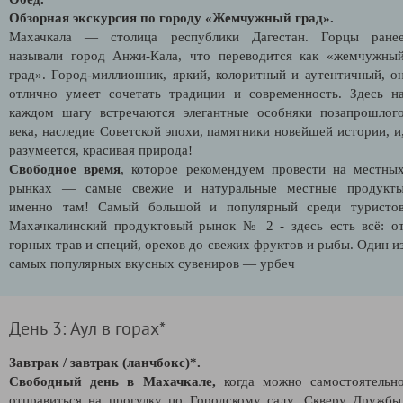
Обзорная экскурсия по городу «Жемчужный град».
Махачкала — столица республики Дагестан. Горцы ране
называли город Анжи-Кала, что переводится как «жемчужны
град». Город-миллионник, яркий, колоритный и аутентичный, о
отлично умеет сочетать традиции и современность. Здесь н
каждом шагу встречаются элегантные особняки позапрошлог
века, наследие Советской эпохи, памятники новейшей истории, и
разумеется, красивая природа!
Свободное время
, которое рекомендуем провести на местны
рынках — самые свежие и натуральные местные продукт
именно там! Самый большой и популярный среди туристо
Махачкалинский продуктовый рынок № 2 - здесь есть всё: о
горных трав и специй, орехов до свежих фруктов и рыбы. Один и
самых популярных вкусных сувениров — урбеч
День 3: Аул в горах*
Завтрак / завтрак (ланчбокс)*.
Свободный день в Махачкале,
когда можно самостоятельн
отправиться на прогулку по Городскому саду, Скверу Дружбы