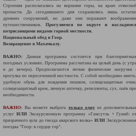
Строения располагались на вершине горы, на краю отвесно
пропасти. До сегодняшнего дня сохранились лишь остатк
древних сооружений, но даже они поражают воображени
путешественников.
Прогуляемся по округе и насладимс
потрясающими видами горной местности.
Национальный обед в Гоор.
Возвращение в Махачкалу.
ВАЖНО:
Данная программа состоится при благоприятны
погодных условиях. Программа рассчитана на целый день (с утр
и до вечера). Предполагаются легкие физические нагрузки 
прогулка по пересеченной местности. С собой необходимо иметь
удобную обувь для хождения пешком, солнцезащитные очки
солнцезащитный крем, личную аптечку, репелленты, сух. паёк пр
необходимости.
ВАЖНО:
Вы можете выбрать
только одну
из дополнительны
услуг
ИЛИ
Экскурсионную программу «Гамсутль + Гуниб: о
призрачного аула до гнезда аварского волка»
ИЛИ
Экскурсионна
поездка "Гоор: в сердце гор".