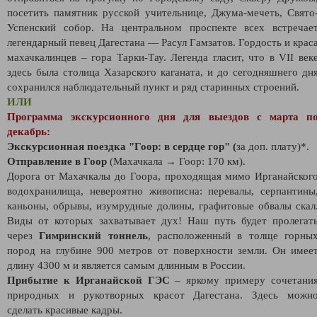
посетить памятник русской учительнице, Джума-мечеть, Свято
Успенский собор. На центральном проспекте всех встречае
легендарный певец Дагестана — Расул Гамзатов. Гордость и крас
махачкалинцев – гора Тарки-Тау. Легенда гласит, что в VII век
здесь была столица Хазарского каганата, и до сегодняшнего дн
сохранился наблюдательный пункт и ряд старинных строений.
ИЛИ
Программа экскурсионного дня для выездов с марта п
декабрь:
Экскурсионная поездка "Гоор: в сердце гор" (
за доп. плату)*.
Отправление в Гоор
(Махачкала → Гоор: 170 км).
Дорога от Махачкалы до Гоора, проходящая мимо Ирганайског
водохранилища, невероятно живописна: перевалы, серпантины
каньоны, обрывы, изумрудные долины, графитовые обвалы скал
Виды от которых захватывает дух! Наш путь будет пролегат
через
Гимринский тоннель
, расположенный в толще горны
пород на глубине 900 метров от поверхности земли. Он имее
длину 4300 м и является самым длинным в России.
Прибытие к Ирганайской ГЭС
– яркому примеру сочетани
природных и рукотворных красот Дагестана. Здесь можн
сделать красивые кадры.