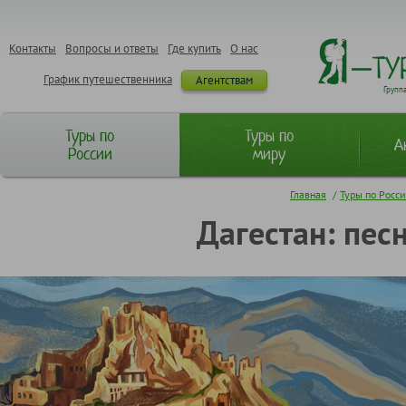
Контакты
Вопросы и ответы
Где купить
О нас
График путешественника
Агентствам
Групп
Туры по
Туры по
А
России
миру
Главная
/
Туры по Росс
Дагестан: пес