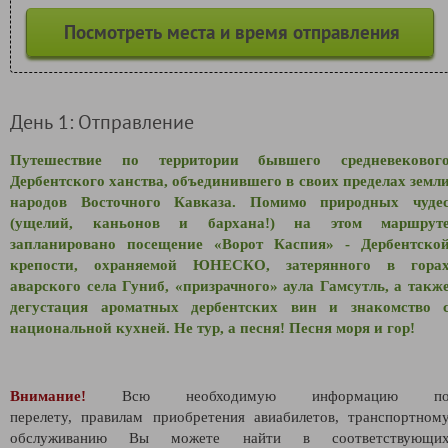
Посмотреть места и время отправления
День 1: Отправление
Путешествие по территории бывшего средневековог
Дербентского ханства, объединившего в своих пределах земл
народов Восточного Кавказа. Помимо природных чуде
(ущелий, каньонов и бархана!) на этом маршрут
запланировано посещение «Ворот Каспия» - Дербентско
крепости, охраняемой ЮНЕСКО, затерянного в гора
аварского села Гуниб, «призрачного» аула Гамсутль, а такж
дегустация ароматных дербентских вин и знакомство 
национальной кухней. Не тур, а песня! Песня моря и гор!
Внимание!
Всю необходимую информацию п
перелету,
правилам приобретения авиабилетов,
транспортном
обслуживанию Вы можете найти в соответствующи