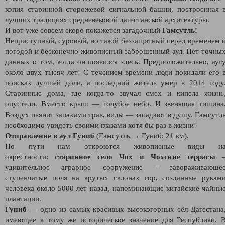
копия старинной сторожевой сигнальной башни, построенная 
лучших традициях средневековой дагестанской архитектуры.
И вот уже совсем скоро покажется загадочный
Гамсутль!
Неприступный, суровый, но такой беззащитный перед временем 
погодой и бесконечно живописный заброшенный аул. Нет точны
данных о том, когда он появился здесь. Предположительно, аул
около двух тысяч лет! С течением времени люди покидали его 
поисках лучшей доли, а последний житель умер в 2014 году
Старинные дома, где когда-то звучал смех и кипела жизнь
опустели. Вместо крыш — голубое небо. И звенящая тишина
Воздух пьянит запахами трав, виды — западают в душу. Гамсутл
необходимо увидеть своими глазами хотя бы раз в жизни!
Отправление в аул Гуниб
(Гамсутль → Гуниб: 21 км).
По пути нам откроются живописные виды н
окрестности:
старинное село Чох и Чохские террасы
удивительное аграрное сооружение – завораживающе
ступенчатые поля на крутых склонах гор, созданные рукам
человека около 5000 лет назад, напоминающие китайские чайны
плантации.
Гуниб
— одно из самых красивых высокогорных сёл Дагестана
имеющее к тому же историческое значение для Республики. 