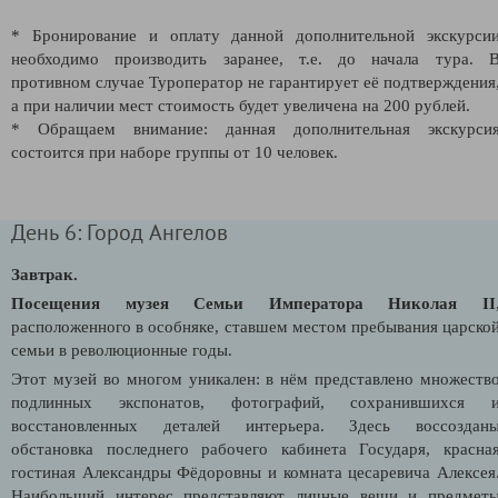
* Бронирование и оплату данной дополнительной экскурси
необходимо производить заранее, т.е. до начала тура. 
противном случае Туроператор не гарантирует её подтверждения
а при наличии мест стоимость будет увеличена на 200 рублей.
* Обращаем внимание: данная дополнительная экскурси
состоится при наборе группы от 10 человек.
День 6: Город Ангелов
Завтрак.
Посещения музея Семьи Императора Николая II
расположенного в особняке, ставшем местом пребывания царско
семьи в революционные годы.
Этот музей во многом уникален: в нём представлено множеств
подлинных экспонатов, фотографий, сохранившихся 
восстановленных деталей интерьера. Здесь воссоздан
обстановка последнего рабочего кабинета Государя, красна
гостиная Александры Фёдоровны и комната цесаревича Алексея
Наибольший интерес представляют личные вещи и предмет