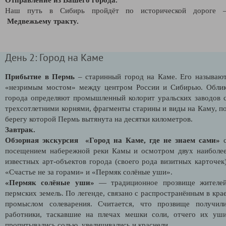
Наш путь в Сибирь пройдёт по исторической дороге 
Медвежьему тракту.
День 2: Город на Каме
Прибытие в Пермь
– старинный город на Каме. Его называю
«незримым мостом» между центром России и Сибирью. Обли
города определяют промышленный колорит уральских заводов 
трехсотлетними корнями, фрагменты старины и виды на Каму, п
берегу которой Пермь вытянута на десятки километров.
Завтрак.
Обзорная экскурсия «Город на Каме, где не знаем сами»
посещением набережной реки Камы и осмотром двух наиболе
известных арт-объектов города (своего рода визитных карточек
«Счастье не за горами» и «Пермяк солёные уши».
«Пермяк солёные уши»
— традиционное прозвище жителе
пермских земель. По легенде, связано с распространённым в кра
промыслом солеварения. Считается, что прозвище получил
работники, таскавшие на плечах мешки соли, отчего их уш
пропитывались солью, увеличивались и краснели.