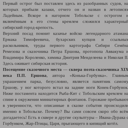
Первый острог был поставлен здесь из разобранных судов, н
которых прибыли казаки, отчего он и назван в летопися
Ладейным. Вскоре в нагорном Тобольске с острогом 
включённым в его стены кремлем сложился характерны
сибирский город-крепость.
Верхний посад помнит казачье войско легендарного атаман
Ермака Тимофеевича, бухарских купцов и ссыльны
раскольников, труды первого картографа Сибири Семён
Ремезова и сказочника Петра Ершова, протопопа Аввакума 
Владимира Короленко, химика Дмитрия Менделеева и Николая II
Здесь оживает сибирская история.
Посещение сказочного места
—
сквера поэта-сказочника XI
века П.П. Ершова
, автора «Конька-Горбунка». Главны
украшением парка, безусловно, является памятник самом
Ершову, у ног которого встал на задние ноги Конек-Горбунок
Ниже постамента находится Рыба-Кит с Тобольским кремлем н
спине в окружении миниатюрных фонтанов. Горожане пребываю
в уверенности, что описанные в сказке события происходил
именно в Тобольске. Почему? Вы сами совсем скоро обо всё
догадаетесь! Есть в сквере и другие скульптуры – Ивана-Дурака 
Горбунком, Жар-Птицы, Царя, прыгающего в кипящий котёл.