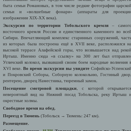
быта семьи Романовых, в том числе редкие фотографии царско
семьи и «волшебные фонари» (аппараты для проекци
изображении XIX-XX века).
Экскурсия по территории Тобольского кремля
– самог
восточного кремля России и единственного каменного во все
Сибири. Впечатляющий комплекс старинных сооружений, част
из которых была построена ещё в XVII веке, расположился н
высокой террасе Алафейской горы, что возвышается над реко
Иртыш. Именно сюда «в ссылку» на 300 лет был отправле
Угличский колокол, вызвавший своим боем народные волнения 
XVI веке.
Во время экскурсии вы увидите
Софийско-Успенски
и Покровский Соборы, Соборную колокольню, Гостиный двор
рентерею, дворец Наместника, тюремный замок.
Посещение смотровой площадки
, с которой открываетс
невероятный вид на Нижний посад Тобольска, реку Иртыш 
окрестные холмы.
Свободное время на обед.
Переезд в Тюмень
(Тобольск → Тюмень: 247 км).
Размещение.
Свободное время
ИЛИ
Теплоходная прогулка по реке Тур