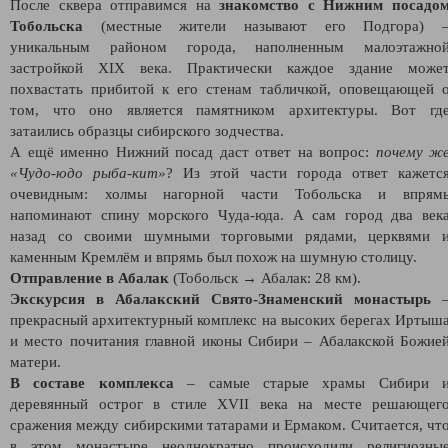
После сквера отправимся на
знакомство с Нижним посадо
Тобольска
(местные жители называют его Подгора) 
уникальным районом города, наполненным малоэтажно
застройкой XIX века. Практически каждое здание може
похвастать прибитой к его стенам табличкой, оповещающей 
том, что оно является памятником архитектуры. Вот гд
затаились образцы сибирского зодчества.
А ещё именно Нижний посад даст ответ на вопрос:
почему ж
«Чудо-юдо рыба-кит»
? Из этой части города ответ кажетс
очевидным: холмы нагорной части Тобольска и впрям
напоминают спину морского Чуда-юда. А сам город два век
назад со своими шумными торговыми рядами, церквями 
каменным Кремлём и впрямь был похож на шумную столицу.
Отправление в Абалак
(Тобольск → Абалак: 28 км).
Экскурсия в Абалакский Свято-Знаменский монастырь
прекрасный архитектурный комплекс на высоких берегах Иртыш
и место почитания главной иконы Сибири – Абалакской Божие
матери.
В составе комплекса
– самые старые храмы Сибири 
деревянный острог в стиле XVII века на месте решающег
сражения между сибирскими татарами и Ермаком. Считается, чт
в этом монастыре неоднократно происходили религиозны