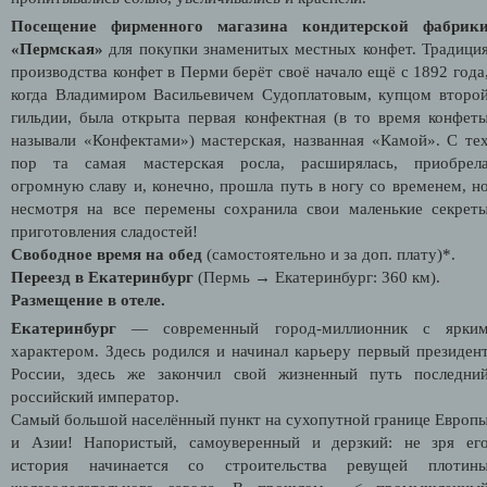
Посещение фирменного магазина кондитерской фабрик
«Пермская»
для покупки знаменитых местных конфет. Традици
производства конфет в Перми берёт своё начало ещё с 1892 года
когда Владимиром Васильевичем Судоплатовым, купцом второ
гильдии, была открыта первая конфектная (в то время конфет
называли «Конфектами») мастерская, названная «Камой». С те
пор та самая мастерская росла, расширялась, приобрел
огромную славу и, конечно, прошла путь в ногу со временем, н
несмотря на все перемены сохранила свои маленькие секрет
приготовления сладостей!
Свободное время на обед
(самостоятельно и за доп. плату)*.
Переезд в Екатеринбург
(Пермь → Екатеринбург: 360 км).
Размещение в отеле.
Екатеринбург
— современный город-миллионник с ярки
характером. Здесь родился и начинал карьеру первый президен
России, здесь же закончил свой жизненный путь последни
российский император.
Самый большой населённый пункт на сухопутной границе Европ
и Азии! Напористый, самоуверенный и дерзкий: не зря ег
история начинается со строительства ревущей плотин