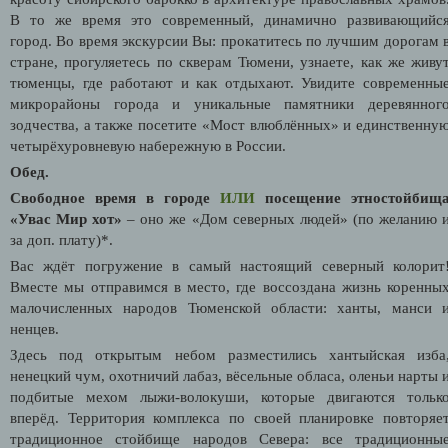
В то же время это современный, динамично развивающийс
город. Во время экскурсии Вы: прокатитесь по лучшим дорогам 
стране, прогуляетесь по скверам Тюмени, узнаете, как же живу
тюменцы, где работают и как отдыхают. Увидите современны
микрорайоны города и уникальные памятники деревянног
зодчества, а также посетите «Мост влюблённых» и единственну
четырёхуровневую набережную в России.
Обед.
Свободное время в городе
ИЛИ
посещение этностойбищ
«Увас Мир хот»
– оно же «Дом северных людей» (по желанию 
за доп. плату)*.
Вас ждёт погружение в самый настоящий северный колорит
Вместе мы отправимся в место, где воссоздана жизнь коренны
малочисленных народов Тюменской области: ханты, манси 
ненцев.
Здесь под открытым небом разместились хантыйская изба
ненецкий чум, охотничий лабаз, вёсельные обласа, оленьи нарты 
подбитые мехом лыжи-волокуши, которые двигаются тольк
вперёд. Территория комплекса по своей планировке повторяе
традиционное стойбище народов Севера: все традиционны