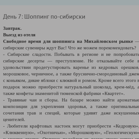
День 7: Шоппинг по-сибирски
Завтрак.
Выезд из отеля
Свободное время для шоппинга на Михайловском рынке
сибирские сувениры ждут Вас! Что же можем порекомендовать?
- Сибирские сладости. Побывать в регионе и не попробоват
сибирские десерты — преступление. Не отказывайте себе 
удовольствии продегустировать варенье из кедровых орешков
морошковое, черничное, а также бруснично-смородиновый дже
с коньяком, дикие яблоки с клюквой и ромом. Кроме всего этого 
подарок можно приобрести натуральный шоколад, крем-мёд, 
также конфеты знаменитой тюменской фабрики «Квартет».
- Травяные чаи и сборы. На базаре можно найти ароматны
композиции для укрепления здоровья, а также оригинальны
сочетания трав и специй, которые удивят даже искушенны
ценителей.
- Любители крафтовых настоек могут приобрести «Кедровую»
«Клюквенную», «Охотничью», «Морошковую», «Геологическую
и многие другие. Отлично подойдут ко всему этому чипсы и