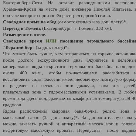
Екатеринбург-Сити. Не оставит равнодушными посещени
Храма-на-Крови на месте дома инженера Николая Ипатьева, 
подвале которого произошёл расстрел царской семьи.
Свободное время на обед
(самостоятельно и за доп. плату)*.
Переезд в Тюмень
(Екатеринбург → Тюмень: 330 км).
Размещение в отеле.
Свободное время
ИЛИ
посещение термального бассейн
"Верхний бор"
(за доп. плату)*.
Что может быть лучше, чем отправиться на горячие источник
после долгого экскурсионного дня? Окунитесь в целебны
минеральные воды открытого термального бассейна площадь
около 400 кв.м., чтобы по-настоящему расслабиться 
восстановить силы! Бассейн имеет необычную изогнутую форм
и разделен на несколько зон: джакузи, зона для детей
плавательная зона с гидромассажными установками. В любо
время года здесь поддерживается комфортная температура 39-4
градусов.
Рядом расположены кедровая баня-бочка, релакс зона 
массажный салон (За доп. плату)*. За дополнительную плат
можно заказать ручной и аппаратный массаж ног и головы
нефритовую массажную кровать. Перекусить после водны