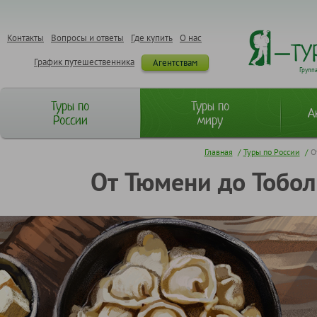
Контакты
Вопросы и ответы
Где купить
О нас
График путешественника
Агентствам
Групп
Туры по
Туры по
А
России
миру
Главная
/
Туры по России
/
О
От Тюмени до Тобол