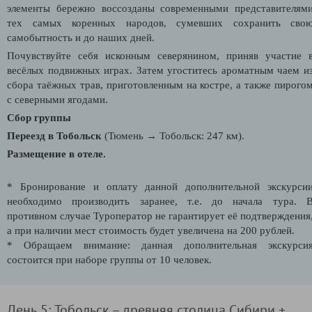
элементы бережно воссозданы современными представителям
тех самых коренных народов, сумевших сохранить сво
самобытность и до наших дней.
Почувствуйте себя исконным северянином, приняв участие 
весёлых подвижных играх. Затем угоститесь ароматным чаем и
сбора таёжных трав, приготовленным на костре, а также пирого
с северными ягодами.
Сбор группы
Переезд в Тобольск
(Тюмень → Тобольск: 247 км).
Размещение в отеле.
* Бронирование и оплату данной дополнительной экскурси
необходимо производить заранее, т.е. до начала тура. 
противном случае Туроператор не гарантирует её подтверждения
а при наличии мест стоимость будет увеличена на 200 рублей.
* Обращаем внимание: данная дополнительная экскурси
состоится при наборе группы от 10 человек.
День 5: Тобольск – древняя столица Сибири +