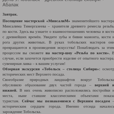
Абалак
Завтрак.
Посещение мастерской «МинсалиМ»
знаменитейшего мастер
Минсалима Тимергазеева – хранителя древнего ремесла резьб
по кости. Здесь вы узнаете о взаимоотношениях человека и кост
с древнейших времён. Увидите зубы и бивни мамонта, кости 
рога других животных. В руках тобольских мастеров он
превращаются в произведения искусства! Понаблюдать за эти
процессом вы сможете
на мастер-шоу «Резьба по кости».
случае, если захочется приобрести изделие от опытного мастера
сувенирная лавка – к вашим услугам!
Обзорная экскурсия «Тобольск – столица Сибири»:
осмот
исторических мест Верхнего посада.
Своеобразие природных ландшафтов вокруг Тобольск
обусловило образование двух частей города –
верхней 
нижней.
В них очень живописно расположились постройки 
места, ныне ставшие классическими объектами показ
туристам.
Сейчас мы познакомимся с Верхним посадом
историческим сердцем города. Именно отсюда началос
зарождение Тобольска.