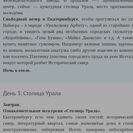
железоделательного завода. В прошлом —< промышленны
центр, сейчас — культурная столица Урала, место притяжени
молодёжи.
Свободный вечер в Екатеринбурге
, чтобы прогуляться по ул
Вайнера – в народе «Уральскому Арбату», одной из старейших 
городе, и увидеть целый ряд необычных городских скульптур
«Коробейник», «Гена Букин», «Майкл Джексон» и т.д. А такж
купить памятных сувениров. Например: вяленые шишки, варень
из шишек, малахитовая шкатулка (либо другие изделия из камня)
или посетить Плотинку (плотина городского пруда на реке Исеть)
вокруг которой разбит Исторический сквер.
Ночь в отеле.
День 3: Столица Урала
Завтрак.
Ознакомительная экскурсия «Столица Урала».
Екатеринбургу есть чем удивить своих гостей: исторически
сквер, литературный квартал, самые знаменитые дома в стил
конструктивизма, набережная Исети, панорама небоскрёбо