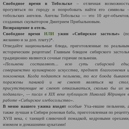
Свободное время в Тобольске
– отличная возможност
прогуляться по городу и попробовать найти его символы 
тобольских ангелов. Ангелы Тобольска — это 10 арт-объектов
созданных скульптором Дмитрием Прибыльновым.
Возвращение в отель.
Свободное время
ИЛИ
ужин «Сибирское застолье»
(п
желанию и за доп. плату)*.
Отведайте национальные блюда, приготовленные по реальны
историческим рецептам! Главным блюдом сибирского застоль
традиционно являются сочные горячие пельмени.
«Пельмени составляют… всю суть сибирской еды
совершенство кулинарного искусства, предмет благоговения 
поклонения. Когда подаются пельмени, то все блюда бываю
поражены паникой и не смеют являться на стол
присутствующие не смеют отказываться, сколько бы их н
подавали», — писал в XIX веке публицист Николай Ядринцев 
работе «Сибирское хлебосольство».
В меню нашего ужина входят
особые Уха-евшие пельмени, 
также лучшая в Сибири ромовая баба, приготовленная по рецепт
XVII века, с тающей сливочной помадкой, кедровыми орехами
изюмом и домашними цукатами!