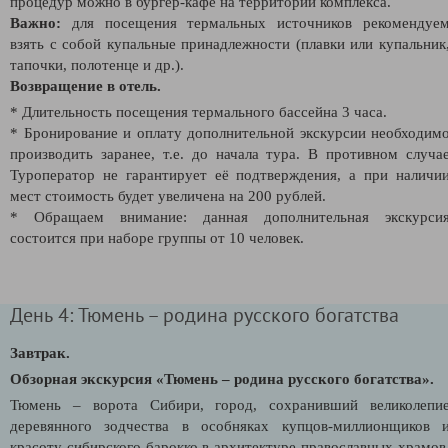
процедур можно в бургер-кафе на территории комплекса.
Важно:
для посещения термальных источников рекомендуе
взять с собой купальные принадлежности (плавки или купальник
тапочки, полотенце и др.).
Возвращение в отель.
* Длительность посещения термального бассейна 3 часа.
* Бронирование и оплату дополнительной экскурсии необходим
производить заранее, т.е. до начала тура. В противном случа
Туроператор не гарантирует её подтверждения, а при наличи
мест стоимость будет увеличена на 200 рублей.
* Обращаем внимание: данная дополнительная экскурси
состоится при наборе группы от 10 человек.
День 4: Тюмень – родина русского богатства
Завтрак.
Обзорная экскурсия «Тюмень – родина русского богатства».
Тюмень – ворота Сибири, город, сохранивший великолепи
деревянного зодчества в особняках купцов-миллионщиков 
красоту сибирского барокко в архитектуре православных храмов