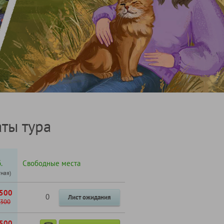
ты тура
.
Свободные места
тная)
500
0
Лист ожидания
300
500