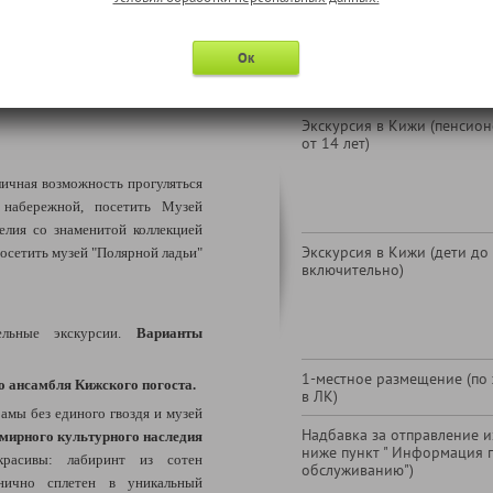
Ок
Экскурсия в Кижи (пенсионе
от 14 лет)
личная возможность
прогуляться
набережной, посетить Музей
елия со знаменитой коллекцией
Экскурсия в Кижи (дети до 
посетить музей "Полярной ладьи"
включительно)
ельные экскурсии.
Варианты
1-местное размещение (по
о ансамбля Кижского погоста.
в ЛК)
амы без единого гвоздя и музей
Надбавка за отправление из
емирного культурного наследия
ниже пункт " Информация 
расивы: лабиринт из сотен
обслуживанию")
нично сплетен в уникальный