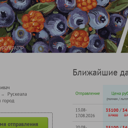
Ближайшие да
ивач
Отправление
Цена руб
Рускеала
→
(полная / льго
 город
13.08-
/
35100
34
17.08.2026
37900
37
емя отправления
20.08-
/
35100
34