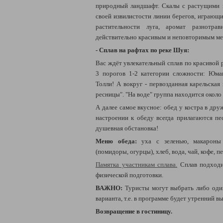
природный ландшафт. Скалы с растущими 
своей извилистости линии берегов, играющ
растительности луга, аромат разнотр
действительно красивым и неповторимым ме
- Сплав на рафтах по реке Шуя:
Вас ждёт увлекательный сплав по красивой
3 порогов 1-2 категории сложности: Юм
Толли! А вокруг - первозданная карельская
ресницы". "На воде" группа находится около 
А далее самое вкусное: обед у костра в др
настроении к обеду всегда прилагаются пе
душевная обстановка!
Меню обеда:
уха с зеленью, макароны 
(помидоры, огурцы), хлеб, вода, чай, кофе, п
Памятка участникам сплава.
Сплав подход
физической подготовки.
ВАЖНО:
Туристы могут выбрать либо оди
варианта, т.е. в программе будет утренний в
Возвращение в гостиницу.