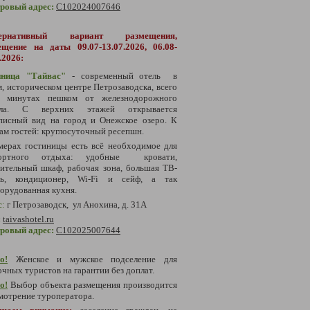
тровый адрес:
С102024007646
тернативный вариант размещения,
ещение на даты 09.07-13.07.2026, 06.08-
.2026:
иница "Тайвас"
- современный отель
в
, историческом центре Петрозаводска, всего
 минутах пешком от железнодорожного
ала. С верхних этажей открывается
писный вид на город и Онежское озеро. К
ам гостей: круглосуточный ресепшн.
мерах гостиницы есть всё необходимое для
ортного отдыха: удобные кровати,
ительный шкаф, рабочая зона, большая ТВ-
ль, кондиционер, Wi-Fi и сейф, а так
орудованная кухня.
с
:
г Петрозаводск, ул Анохина, д. 31А
:
taivashotel.ru
тровый адрес:
С102025007644
о!
Женское и мужское подселение для
чных туристов на гарантии без доплат.
о!
Выбор объекта размещения производится
мотрение туроператора.