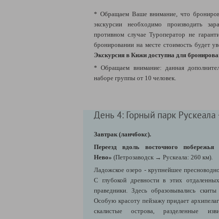
* Обращаем Ваше внимание, что брониров
экскурсии необходимо производить зара
противном случае Туроператор не гарант
бронировании на месте стоимость будет у
Экскурсия в Кижи доступна для бронирова
* Обращаем внимание: данная дополнител
наборе группы от 10 человек.
День 4: Горный парк Рускеала 
Завтрак (ланчбокс).
Переезд вдоль восточного побережья
Нево»
(Петрозаводск → Рускеала: 260 км).
Ладожское озеро - крупнейшее пресноводно
С глубокой древности в этих отдаленных
праведники. Здесь образовывались скиты
Особую красоту пейзажу придает архипела
скалистые острова, разделенные из