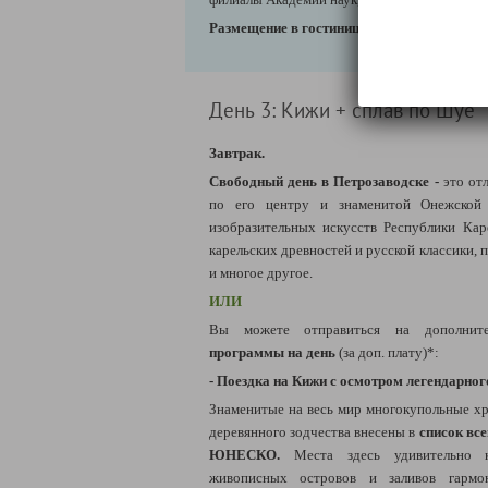
Размещение в гостинице. Свободное время.
День 3: Кижи + сплав по Шуе
Завтрак.
Свободный день в Петрозаводске -
это от
по его центру и знаменитой Онежской 
изобразительных искусств Республики Кар
карельских древностей и русской классики, 
и многое другое.
ИЛИ
Вы можете отправиться на дополнит
программы на день
(за доп. плату)*:
- Поездка на Кижи с осмотром легендарног
Знаменитые на весь мир многокупольные хр
деревянного зодчества внесены в
список вс
ЮНЕСКО.
Места здесь удивительно к
живописных островов и заливов гармо