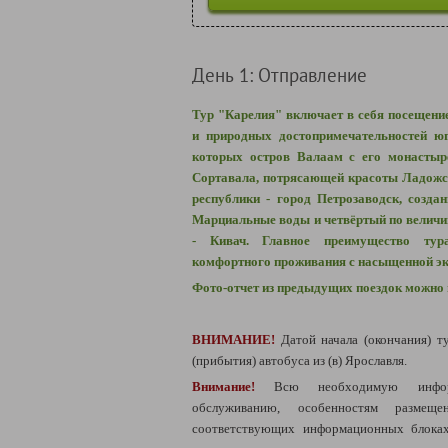
День 1: Отправление
Тур "Карелия" включает в себя посещени
и природных достопримечательностей юг
которых остров Валаам с его монастыр
Сортавала, потрясающей красоты Ладожск
республики - город Петрозаводск, созда
Марциальные воды и четвёртый по велич
- Кивач. Главное преимущество тур
комфортного проживания с насыщенной э
Фото-отчет из предыдущих поездок можно
ВНИМАНИЕ!
Датой начала (окончания) т
(прибытия) автобуса из (в) Ярославля.
Внимание!
Всю необходимую инфо
обслуживанию, особенностям разме
соответствующих информационных блоках