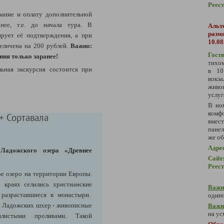
Реес
ание и оплату дополнительной
нее, т.е. до начала тура. В
Аль
разм
ирует её подтверждения, а при
10.08
величена на 200 рублей.
Важно:
Гост
ния только заранее!
тихом
ьная экскурсия состоится при
в 10
вокз
живо
услуг
В но
комф
+ Сортавала
вмест
пане
же об
Адре
 Ладожского озера «Древнее
Сайт
Реес
е озеро на территории Европы.
 краях селились христианские
Важн
 разраставшиеся в монастыри.
одино
г Ладожских шхер - живописные
Важн
на ус
вилистыми проливами.
Такой