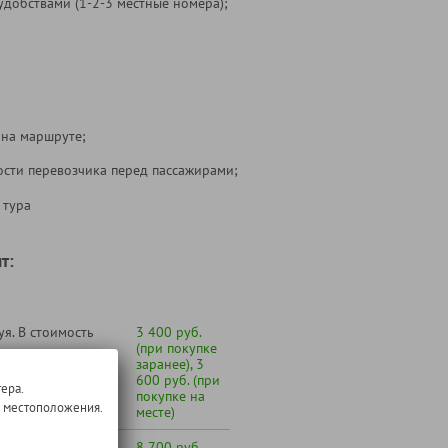
удобствами (1-2-3 местные номера);
 на маршруте;
ости перевозчика перед пассажирами;
 тура
т:
я. В стоимость
3 400 руб.
(при покупке
заранее), 3
600 руб. (при
ера.
покупке на
о местоположения.
месте)
е)
8 700 руб.