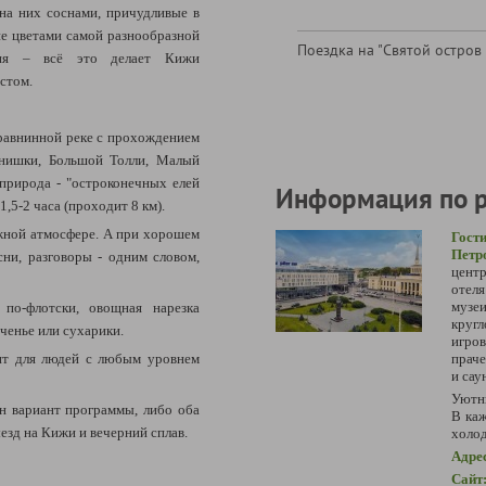
на них соснами, причудливые в
ие цветами самой разнообразной
Поездка на "Святой остров
авия – всё это делает Кижи
стом.
 равнинной реке с прохождением
анишки, Большой Толли, Малый
 природа - "остроконечных елей
Информация по 
1,5-2 часа (проходит 8 км).
ужной атмосфере. А при хорошем
Го
Петр
сни, разговоры - одним словом,
центр
отел
муз
по-флотски, овощная нарезка
круг
еченье или сухарики.
игро
ит для людей с любым уровнем
праче
и сау
Уютн
н вариант программы, либо оба
В каж
ыезд на Кижи и вечерний сплав.
холод
Адре
Сайт