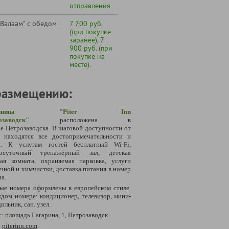
отправления
 Валаам" с обедом
7 700 руб.
(при покупке
заранее), 7
900 руб. (при
покупке на
месте).
размещению:
стиница "Piter Inn
озаводск"
расположена в
е Петрозаводска. В шаговой доступности от
я находятся все достопримечательности и
еи.
К услугам гостей бесплатный Wi-Fi,
лосуточный тренажёрный зал, детская
вая комната, охраняемая парковка, услуги
чной и химчистки, доставка питания в номер
на.
ые номера оформлены в европейском стиле.
дом номере: кондиционер, телевизор, мини-
ильник, сан. узел.
с
:
площадь Гагарина, 1, Петрозаводск
:
piterinn.com
.