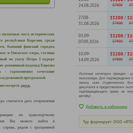
24.08.2026
37900
37
27.08-
/
33200
32
31.08.2026
37900
37
е памятных мест, исторических
03.09-
/
33200
32
а республики Карелия, среди
07.09.2026
37900
37
ем, бывший финский городок
ое и Онежское озера, столица
10.09-
/
33200
32
нный по указу Петра I курорт
14.09.2026
37900
37
ине равнинный водопад Европы
а - гармоничное сочетание
Льготные категории граждан - 
кскурсионной программой.
пенсионеры. Для подтверждения л
заказу скан студенческого бил
 посмотреть
здесь
.
документа в предоставлении льго
подтверждающего право на полу
автобус.
ура считается дата отправления
Добавить в избранное
рмацию по транспортному
щения Вы можете найти в
Тур формирует: ООО «ЯТО
 справа, рядом с программой