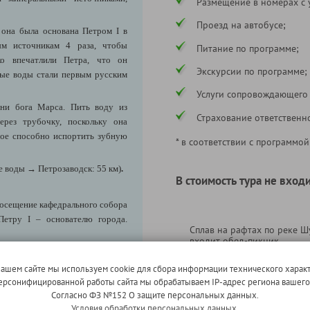
Размещение в номерах с 
Проезд на автобусе;
 она была основана Петром I в
ым источникам 4 раза, чтобы
Питание по программе;
ько впечатлили Петра, что он
Экскурсии по программе;
ные воды стали первым русским
Услуги сопровождающего
ни бога Марса. Пить воду из
Страхование ответственн
рез трубочку, поскольку она
рое способно испортить зубную
* в соответствии с программой
е воды
→ Петрозаводск: 55 км)
.
В стоимость тура не входи
посещение кафедрального собора
Петру I – основателю города.
Сплав на рафтах по реке Шу
входит обед-пикник.
бурга, был основан в устье реки
елению Петра I, и тоже назван в
нашем сайте мы используем cookie для сбора информации технического характ
ый, культурный и научный центр
 персонифицированной работы сайта мы обрабатываем IP-адрес региона вашег
Согласно ФЗ №152 О защите персональных данных.
ся высшие учебные заведения,
Условия обработки персональных данных.
Экскурсия в Кижи (взрослы
ромышленные предприятия.