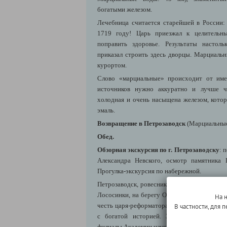
богатыми железом.
Лечебница считается старейшей в России:
1719 году! Царь приезжал к целительн
поправить здоровье. Результаты настол
приказал строить здесь дворцы. Марциаль
курортом.
Слово «марциальные» происходит от име
источников нужно аккуратно и лучше че
холодная и очень насыщена железом, кото
эмаль.
Возвращение в Петрозаводск
(Марциальны
Обед.
Обзорная экскурсия по г. Петрозаводску
: 
Александра Невского, осмотр памятника 
Прогулка-экскурсия по набережной.
Петрозаводск, ровесник и почти тезка Петер
Лососинки, на берегу Онежского озера, по в
На 
честь царя-реформатора. Это индустриальн
В частности, для
с богатой историей. Здесь располагают
филиалы Академии наук, театры и музеи, п