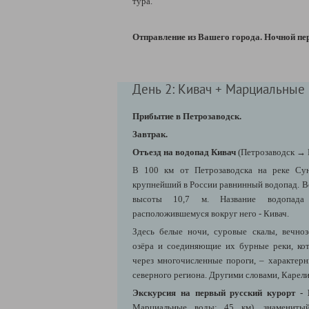
тура.
Отправление из Вашего города. Ночной пе
День 2: Кивач + Марциальные
Прибытие в Петрозаводск.
Завтрак.
Отъезд на водопад Кивач
(Петрозаводск
→ 
В 100 км от Петрозаводска на реке Сун
крупнейший в России равнинный водопад. В
высоты 10,7 м. Название водопада
расположившемуся вокруг него - Кивач.
Здесь белые ночи, суровые скалы, вечноз
озёра и соединяющие их бурные реки, ко
через многочисленные пороги, – характер
северного региона. Другими словами, Карел
Экскурсия на первый русский курорт 
Марциальные воды: 45 км), знамениты