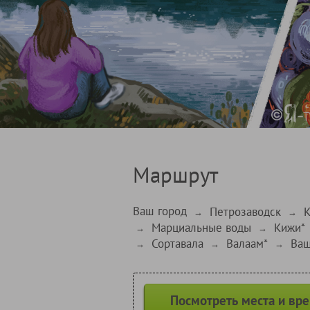
Маршрут
Ваш город
Петрозаводск
К
→
→
Марциальные воды
Кижи*
→
→
Сортавала
Валаам*
Ваш
→
→
→
Посмотреть места и вр