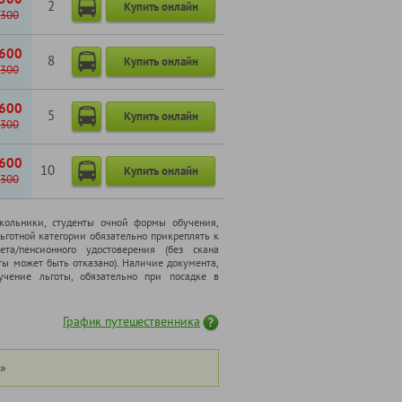
2
Купить онлайн
300
600
8
Купить онлайн
300
600
5
Купить онлайн
300
600
10
Купить онлайн
300
школьники, cтуденты очной формы обучения,
ьготной категории обязательно прикреплять к
ета/пенсионного удостоверения (без скана
ты может быть отказано). Наличие документа,
чение льготы, обязательно при посадке в
График путешественника
»