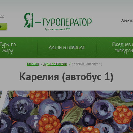
нас
Агентс
ам
Группа компаний ЯТО
Туры по
Ежеднев
Акции и новинки
миру
экскурс
Главная
/
Туры по России
/
Карелия (автобус 1)
Карелия (автобус 1)