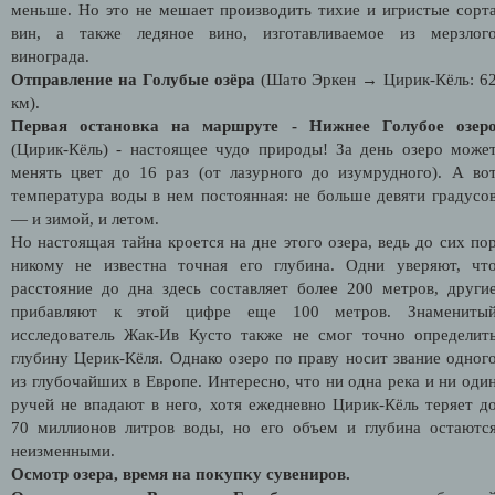
меньше. Но это не мешает производить тихие и игристые сорт
вин, а также ледяное вино, изготавливаемое из мерзлог
винограда.
Отправление на Голубые озёра
(Шато Эркен → Цирик-Кёль: 6
км).
Первая остановка на маршруте - Нижнее Голубое озер
(Цирик-Кёль) - настоящее чудо природы! За день озеро може
менять цвет до 16 раз (от лазурного до изумрудного). А во
температура воды в нем постоянная: не больше девяти градусо
— и зимой, и летом.
Но настоящая тайна кроется на дне этого озера, ведь до сих по
никому не известна точная его глубина. Одни уверяют, чт
расстояние до дна здесь составляет более 200 метров, други
прибавляют к этой цифре еще 100 метров. Знамениты
исследователь Жак-Ив Кусто также не смог точно определит
глубину Церик-Кёля. Однако озеро по праву носит звание одног
из глубочайших в Европе. Интересно, что ни одна река и ни оди
ручей не впадают в него, хотя ежедневно Цирик-Кёль теряет д
70 миллионов литров воды, но его объем и глубина остаютс
неизменными.
Осмотр озера, время на покупку сувениров.