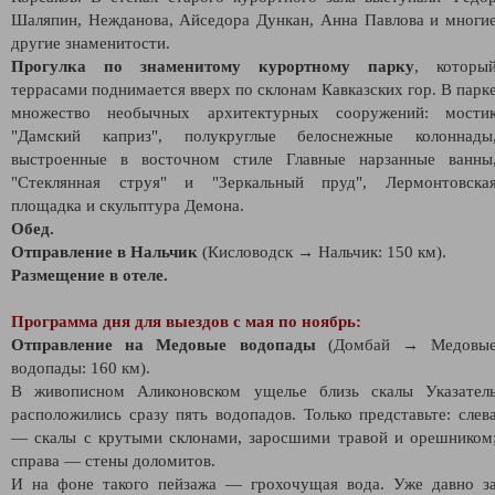
Шаляпин, Нежданова, Айседора Дункан, Анна Павлова и многи
другие знаменитости.
Прогулка по знаменитому курортному парку
, которы
террасами поднимается вверх по склонам Кавказских гор. В парк
множество необычных архитектурных сооружений: мости
"Дамский каприз", полукруглые белоснежные колоннады
выстроенные в восточном стиле Главные нарзанные ванны
"Стеклянная струя" и "Зеркальный пруд", Лермонтовска
площадка и скульптура Демона.
Обед.
Отправление в Нальчик
(Кисловодск → Нальчик: 150 км).
Размещение в отеле.
Программа дня для выездов с мая по ноябрь:
Отправление на Медовые водопады
(Домбай → Медовы
водопады: 160 км).
В живописном Аликоновском ущелье близь скалы Указател
расположились сразу пять водопадов. Только представьте: слев
— скалы с крутыми склонами, заросшими травой и орешником
справа — стены доломитов.
И на фоне такого пейзажа — грохочущая вода. Уже давно з