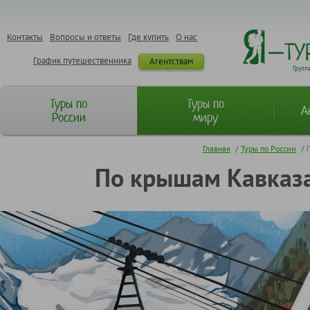
Контакты
Вопросы и ответы
Где купить
О нас
График путешественника
Агентствам
Групп
Туры по
Туры по
А
России
миру
Главная
/
Туры по России
/
По крышам Кавказа