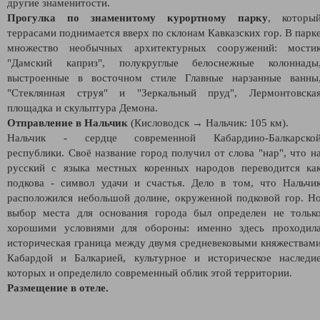
другие знаменитости.
Прогулка по знаменитому курортному парку
, которы
террасами поднимается вверх по склонам Кавказских гор. В парк
множество необычных архитектурных сооружений: мости
"Дамский каприз", полукруглые белоснежные колоннады
выстроенные в восточном стиле Главные нарзанные ванны
"Стеклянная струя" и "Зеркальный пруд", Лермонтовска
площадка и скульптура Демона.
Отправление в Нальчик
(Кисловодск → Нальчик: 105 км).
Нальчик - сердце современной Кабардино-Балкарско
республики. Своё название город получил от слова "нар", что н
русский с языка местных коренных народов переводится ка
подкова - символ удачи и счастья. Дело в том, что Нальчи
расположился небольшой долине, окруженной подковой гор. Н
выбор места для основания города был определен не тольк
хорошими условиями для обороны: именно здесь проходил
историческая граница между двумя средневековыми княжествам
Кабардой и Балкарией, культурное и историческое наследи
которых и определило современный облик этой территории.
Размещение в отеле.