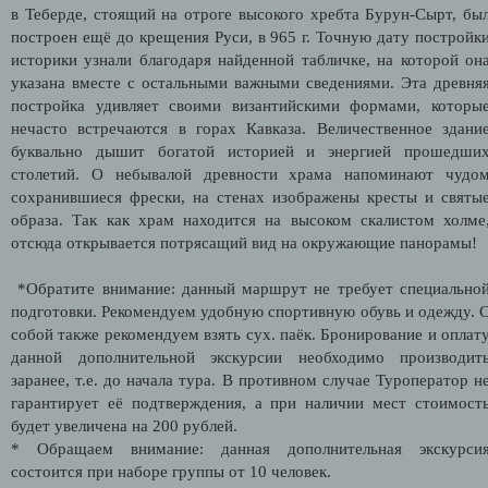
в Теберде, стоящий на отроге высокого хребта Бурун-Сырт, бы
построен ещё до крещения Руси, в 965 г. Точную дату постройк
историки узнали благодаря найденной табличке, на которой он
указана вместе с остальными важными сведениями. Эта древня
постройка удивляет своими византийскими формами, которы
нечасто встречаются в горах Кавказа. Величественное здани
буквально дышит богатой историей и энергией прошедши
столетий. О небывалой древности храма напоминают чудо
сохранившиеся фрески, на стенах изображены кресты и святы
образа. Так как храм находится на высоком скалистом холме
отсюда открывается потрясащий вид на окружающие панорамы!
*Обратите внимание: данный маршрут не требует специально
подготовки. Рекомендуем удобную спортивную обувь и одежду. 
собой также рекомендуем взять сух. паёк. Бронирование и оплат
данной дополнительной экскурсии необходимо производит
заранее, т.е. до начала тура. В противном случае Туроператор н
гарантирует её подтверждения, а при наличии мест стоимост
будет увеличена на 200 рублей.
* Обращаем внимание: данная дополнительная экскурси
состоится при наборе группы от 10 человек.