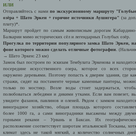
ИЛИ
Отправляйтесь с нами
по экскурсионному маршруту "Голубы
озёра + Шато Эркен + горячие источники Аушигера"
(за доп
плату)*.
Маршрут пройдет по самым живописным дорогам Кабардино
Балкарии мимо исторических сёл и легендарных Голубых озёр.
Прогулка по территории популярного замка Шато Эркен, н
фоне которого можно сделать отличные фотографии
. (Нальчи
→ Шато Эркен: 23 км)
Замок был построен по эскизам Тембулата Эркенова и находитс
посередине искусственного озера, которое со всех сторо
окружено деревьями. Поэтому попасть к дверям здания, где ка
стражи, сидят на постаменте черные каменные пантеры, можн
только по мостику. Возле воды стоит задержаться, чтоб
полюбоваться лебедями и дикими утками. Если вам повезет, в
увидите фазанов, павлинов и оленей. Рядом с замком находитс
виноградное хозяйство, общая площадь которого составляе
более 1000 га, а сами виноградники высажены между двум
горными реками – Урвань и Баксан. Их географическо
расположение соответствует широтам итальянской Тосканы, хот
климат здесь не такой мягкий, а количество солнечных дне