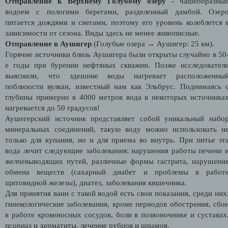
Отправление к Верхнему Голубому озеру
- чашеобразны
водоем с пологими берегами, разделенный дамбой. Озер
питается дождями и снегами, поэтому его уровень колеблется 
зависимости от сезона. Виды здесь не менее живописные.
Отправление в Аушигер
(Голубые озера → Аушигер: 25 км).
Горячие источники близь Аушигера были открыты случайно в 50
е годы при бурении нефтяных скважин. Позже исследовател
выяснили, что здешние воды нагревает расположенны
поблизости вулкан, известный нам как Эльбрус. Поднимаясь 
глубины примерно в 4000 метров вода в некоторых источника
нагревается до 50 градусов!
Аушегерский источник представляет собой уникальный набо
минеральных соединений, такую воду можно использовать н
только для купания, но и для приема во внутрь. При питье эт
вода лечит следующие заболевания: нарушения работы печени 
желчевыводящих путей, различные формы гастрита, нарушени
обмена веществ (сахарный диабет и проблемы в работ
щитовидной железы), диатез, заболевания кишечника.
Для принятия ванн с такой водой есть свои показания, среди них
гинекологические заболевания, кроме периодов обострения, сбо
в работе кровеносных сосудов, боли в позвоночнике и суставах
псориаз и дерматиты, лечение рубцов и шрамов.