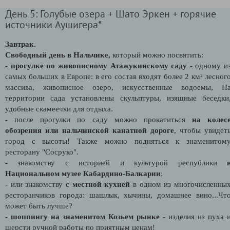
День 5: Голубые озера + Шато Эркен + горячие
источники Аушигера*
Завтрак.
Свободный день в Нальчике,
который можно посвятить:
-
прогулке по живописному Атажукинскому саду
- одному и
самых больших в Европе: в его состав входят более 2 км² лесног
массива, живописное озеро, искусственные водоемы, Н
территории сада установлены скульптуры, изящные беседки
удобные скамеечки для отдыха.
- после прогулки по саду можно прокатиться
на колес
обозрения или нальчинской канатной дороге
, чтобы увидет
город с высоты! Также можно подняться к знаменитом
ресторану "Сосруко".
- знакомству с историей и культурой республики
Национальном музее Кабардино-Балкарии
;
- или знакомству с
местной кухней
в одном из многочисленны
ресторанчиков города: шашлык, хычины, домашнее вино...Чт
может быть лучше?
-
шоппингу на знаменитом Козьем рынке
- изделия из пуха 
шерсти ручной работы по приятным ценам!