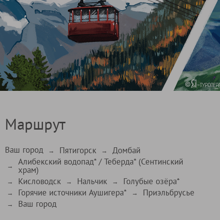
Маршрут
Ваш город
Пятигорск
Домбай
→
→
Алибекский водопад* / Теберда* (Сентинский
→
храм)
Кисловодск
Нальчик
Голубые озёра*
→
→
→
Горячие источники Аушигера*
Приэльбрусье
→
→
Ваш город
→