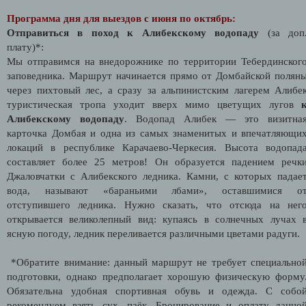
Программа дня для выездов с июня по октябрь:
Отправиться в поход к Алибекскому водопаду
(за доп
плату)*:
Мы отправимся на внедорожнике по территории Тебердинског
заповедника. Маршрут начинается прямо от Домбайской полян
через пихтовый лес, а сразу за альпинистским лагерем Алибе
туристическая тропа уходит вверх мимо цветущих лугов
Алибекскому водопаду
. Водопад Алибек — это визитна
карточка Домбая и одна из самых знаменитых и впечатляющи
локаций в республике Карачаево-Черкесия. Высота водопад
составляет более 25 метров! Он образуется падением речк
Джаловчатки с Алибекского ледника. Камни, с которых падае
вода, называют «бараньими лбами», оставшимися о
отступившего ледника. Нужно сказать, что отсюда на нег
открывается великолепный вид: купаясь в солнечных лучах 
ясную погоду, ледник переливается различными цветами радуги.
*Обратите внимание: данный маршрут не требует специально
подготовки, однако предполагает хорошую физическую форму
Обязательна удобная спортивная обувь и одежда. С собо
рекомендуем взять сух. паёк. Бронирование и оплату данно