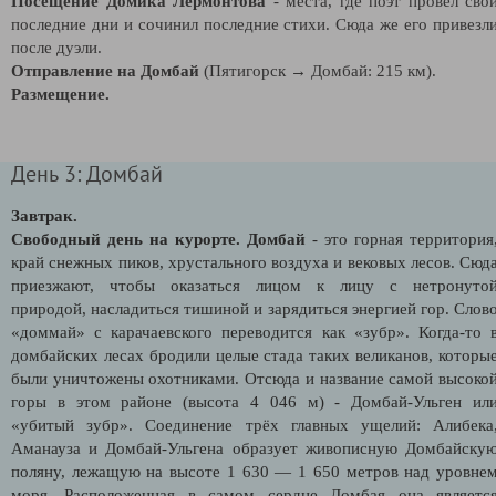
Посещение Домика Лермонтова
- места, где поэт провел сво
последние дни и сочинил последние стихи. Сюда же его привезл
после дуэли.
Отправление на Домбай
(Пятигорск → Домбай: 215 км).
Размещение.
День 3: Домбай
Завтрак.
Свободный день на курорте.
Домбай
- это горная территория
край снежных пиков, хрустального воздуха и вековых лесов. Сюд
приезжают, чтобы оказаться лицом к лицу с нетронуто
природой, насладиться тишиной и зарядиться энергией гор. Слов
«доммай» с карачаевского переводится как «зубр». Когда-то 
домбайских лесах бродили целые стада таких великанов, которы
были уничтожены охотниками. Отсюда и название самой высоко
горы в этом районе (высота 4 046 м) - Домбай-Ульген ил
«убитый зубр». Соединение трёх главных ущелий: Алибека
Аманауза и Домбай-Ульгена образует живописную Домбайску
поляну, лежащую на высоте 1 630 — 1 650 метров над уровне
моря. Расположенная в самом сердце Домбая она являетс