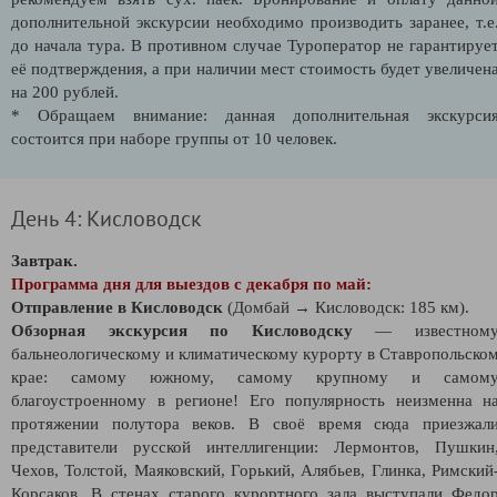
дополнительной экскурсии необходимо производить заранее, т.е
до начала тура. В противном случае Туроператор не гарантируе
её подтверждения, а при наличии мест стоимость будет увеличен
на 200 рублей.
* Обращаем внимание: данная дополнительная экскурси
состоится при наборе группы от 10 человек.
День 4: Кисловодск
Завтрак.
Программа дня для выездов с декабря по май:
Отправление в Кисловодск
(Домбай → Кисловодск: 185 км).
Обзорная экскурсия по Кисловодску
— известном
бальнеологическому и климатическому курорту в Ставропольско
крае: самому южному, самому крупному и самом
благоустроенному в регионе! Его популярность неизменна н
протяжении полутора веков. В своё время сюда приезжал
представители русской интеллигенции: Лермонтов, Пушкин
Чехов, Толстой, Маяковский, Горький, Алябьев, Глинка, Римский
Корсаков. В стенах старого курортного зала выступали Федо