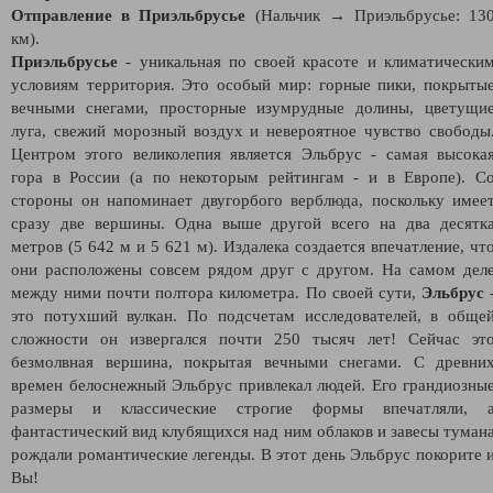
Отправление в Приэльбрусье
(Нальчик → Приэльбрусье: 13
км).
Приэльбрусье
- уникальная по своей красоте и климатически
условиям территория. Это особый мир: горные пики, покрыты
вечными снегами, просторные изумрудные долины, цветущи
луга, свежий морозный воздух и невероятное чувство свободы
Центром этого великолепия является Эльбрус - самая высока
гора в России (а по некоторым рейтингам - и в Европе). С
стороны он напоминает двугорбого верблюда, поскольку имее
сразу две вершины. Одна выше другой всего на два десятк
метров (5 642 м и 5 621 м). Издалека создается впечатление, чт
они расположены совсем рядом друг с другом. На самом дел
между ними почти полтора километра. По своей сути,
Эльбрус
это потухший вулкан. По подсчетам исследователей, в обще
сложности он извергался почти 250 тысяч лет! Сейчас эт
безмолвная вершина, покрытая вечными снегами. С древни
времен белоснежный Эльбрус привлекал людей. Его грандиозны
размеры и классические строгие формы впечатляли, 
фантастический вид клубящихся над ним облаков и завесы туман
рождали романтические легенды. В этот день Эльбрус покорите 
Вы!