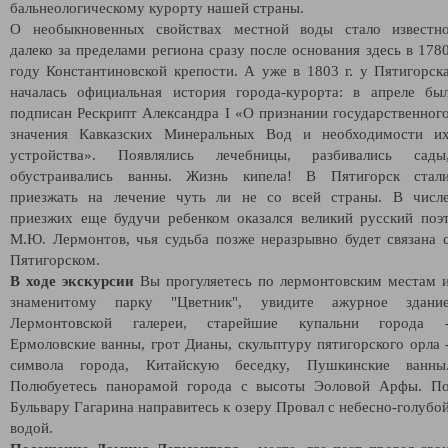
бальнеологическому курорту нашей страны.
О необыкновенных свойствах местной воды стало известн
далеко за пределами региона сразу после основания здесь в 178
году Константиновской крепости. А уже в 1803 г. у Пятигорск
началась официальная история города-курорта: в апреле бы
подписан Рескрипт Александра I «О признании государственног
значения Кавказских Минеральных Вод и необходимости и
устройства». Появлялись лечебницы, разбивались сады
обустраивались ванны. Жизнь кипела! В Пятигорск стал
приезжать на лечение чуть ли не со всей страны. В числ
приезжих еще будучи ребенком оказался великий русский поэ
М.Ю. Лермонтов, чья судьба позже неразрывно будет связана 
Пятигорском.
В ходе экскурсии
Вы прогуляетесь по лермонтовским местам 
знаменитому парку "Цветник", увидите ажурное здани
Лермонтовской галереи, старейшие купальни города 
Ермоловские ванны, грот Дианы, скульптуру пятигорского орла 
символа города, Китайскую беседку, Пушкинские ванны
Полюбуетесь панорамой города с высоты Эоловой Арфы. П
Бульвару Гагарина направитесь к озеру Провал с небесно-голубо
водой.