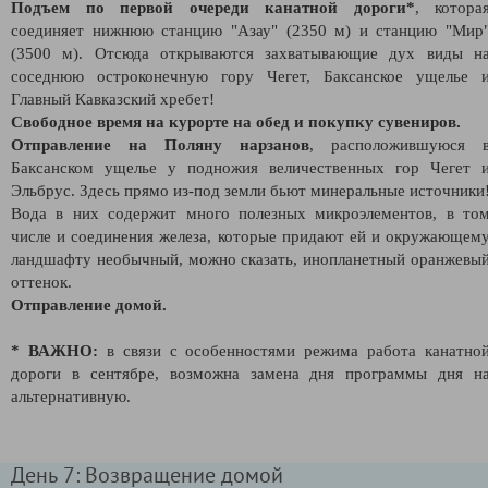
Подъем по первой очереди канатной дороги*
, котора
соединяет нижнюю станцию "Азау" (2350 м) и станцию "Мир
(3500 м). Отсюда открываются захватывающие дух виды н
соседнюю остроконечную гору Чегет, Баксанское ущелье 
Главный Кавказский хребет!
Свободное время на курорте на обед и покупку сувениров.
Отправление на Поляну нарзанов
, расположившуюся 
Баксанском ущелье у подножия величественных гор Чегет 
Эльбрус. Здесь прямо из-под земли бьют минеральные источники
Вода в них содержит много полезных микроэлементов, в то
числе и соединения железа, которые придают ей и окружающем
ландшафту необычный, можно сказать, инопланетный оранжевы
оттенок.
Отправление домой.
* ВАЖНО:
в связи с особенностями режима работа канатно
дороги в сентябре, возможна замена дня программы дня н
альтернативную.
День 7: Возвращение домой