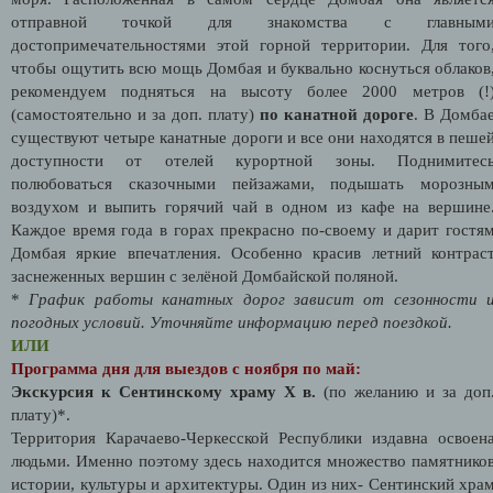
отправной точкой для знакомства с главным
достопримечательностями этой горной территории. Для того
чтобы ощутить всю мощь Домбая и буквально коснуться облаков
рекомендуем подняться на высоту более 2000 метров (!
(самостоятельно и за доп. плату)
по канатной дороге
. В Домба
существуют четыре канатные дороги и все они находятся в пеше
доступности от отелей курортной зоны. Поднимитес
полюбоваться сказочными пейзажами, подышать морозны
воздухом и выпить горячий чай в одном из кафе на вершине
Каждое время года в горах прекрасно по-своему и дарит гостя
Домбая яркие впечатления. Особенно красив летний контрас
заснеженных вершин с зелёной Домбайской поляной.
*
График работы канатных дорог зависит от сезонности 
погодных условий. Уточняйте информацию перед поездкой.
ИЛИ
Программа дня для выездов с ноября по май:
Экскурсия к Сентинскому храму Х в.
(по желанию и за доп
плату)*.
Территория Карачаево-Черкесской Республики издавна освоен
людьми. Именно поэтому здесь находится множество памятнико
истории, культуры и архитектуры. Один из них- Сентинский хра