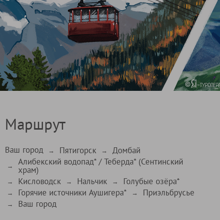
Маршрут
Ваш город
Пятигорск
Домбай
→
→
Алибекский водопад* / Теберда* (Сентинский
→
храм)
Кисловодск
Нальчик
Голубые озёра*
→
→
→
Горячие источники Аушигера*
Приэльбрусье
→
→
Ваш город
→