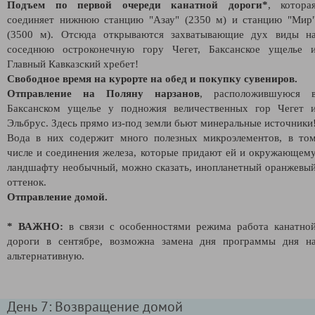
Подъем по первой очереди канатной дороги*
, котора
соединяет нижнюю станцию "Азау" (2350 м) и станцию "Мир
(3500 м). Отсюда открываются захватывающие дух виды н
соседнюю остроконечную гору Чегет, Баксанское ущелье 
Главный Кавказский хребет!
Свободное время на курорте на обед и покупку сувениров.
Отправление на Поляну нарзанов
, расположившуюся 
Баксанском ущелье у подножия величественных гор Чегет 
Эльбрус. Здесь прямо из-под земли бьют минеральные источники
Вода в них содержит много полезных микроэлементов, в то
числе и соединения железа, которые придают ей и окружающем
ландшафту необычный, можно сказать, инопланетный оранжевы
оттенок.
Отправление домой.
* ВАЖНО:
в связи с особенностями режима работа канатно
дороги в сентябре, возможна замена дня программы дня н
альтернативную.
День 7: Возвращение домой