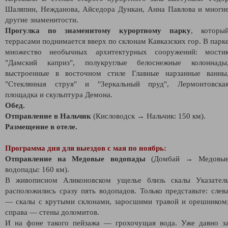
Шаляпин, Нежданова, Айседора Дункан, Анна Павлова и многи
другие знаменитости.
Прогулка по знаменитому курортному парку
, которы
террасами поднимается вверх по склонам Кавказских гор. В парк
множество необычных архитектурных сооружений: мости
"Дамский каприз", полукруглые белоснежные колоннады
выстроенные в восточном стиле Главные нарзанные ванны
"Стеклянная струя" и "Зеркальный пруд", Лермонтовска
площадка и скульптура Демона.
Обед.
Отправление в Нальчик
(Кисловодск → Нальчик: 150 км).
Размещение в отеле.
Программа дня для выездов с мая по ноябрь:
Отправление на Медовые водопады
(Домбай → Медовы
водопады: 160 км).
В живописном Аликоновском ущелье близь скалы Указател
расположились сразу пять водопадов. Только представьте: слев
— скалы с крутыми склонами, заросшими травой и орешником
справа — стены доломитов.
И на фоне такого пейзажа — грохочущая вода. Уже давно з