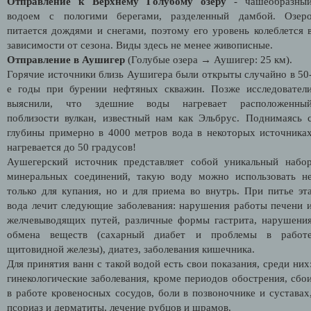
Отправление к Верхнему Голубому озеру
- чашеобразны
водоем с пологими берегами, разделенный дамбой. Озер
питается дождями и снегами, поэтому его уровень колеблется 
зависимости от сезона. Виды здесь не менее живописные.
Отправление в Аушигер
(Голубые озера → Аушигер: 25 км).
Горячие источники близь Аушигера были открыты случайно в 50
е годы при бурении нефтяных скважин. Позже исследовател
выяснили, что здешние воды нагревает расположенны
поблизости вулкан, известный нам как Эльбрус. Поднимаясь 
глубины примерно в 4000 метров вода в некоторых источника
нагревается до 50 градусов!
Аушегерский источник представляет собой уникальный набо
минеральных соединений, такую воду можно использовать н
только для купания, но и для приема во внутрь. При питье эт
вода лечит следующие заболевания: нарушения работы печени 
желчевыводящих путей, различные формы гастрита, нарушени
обмена веществ (сахарный диабет и проблемы в работ
щитовидной железы), диатез, заболевания кишечника.
Для принятия ванн с такой водой есть свои показания, среди них
гинекологические заболевания, кроме периодов обострения, сбо
в работе кровеносных сосудов, боли в позвоночнике и суставах
псориаз и дерматиты, лечение рубцов и шрамов.