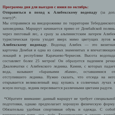
Программа дня для выездов с июня по октябрь:
Отправиться в поход к Алибекскому водопаду
(за доп
плату)*:
Мы отправимся на внедорожнике по территории Тебердинског
заповедника. Маршрут начинается прямо от Домбайской полян
через пихтовый лес, а сразу за альпинистским лагерем Алибе
туристическая тропа уходит вверх мимо цветущих лугов
Алибекскому водопаду
. Водопад Алибек — это визитна
карточка Домбая и одна из самых знаменитых и впечатляющи
локаций в республике Карачаево-Черкесия. Высота водопад
составляет более 25 метров! Он образуется падением речк
Джаловчатки с Алибекского ледника. Камни, с которых падае
вода, называют «бараньими лбами», оставшимися о
отступившего ледника. Нужно сказать, что отсюда на нег
открывается великолепный вид: купаясь в солнечных лучах 
ясную погоду, ледник переливается различными цветами радуги.
*Обратите внимание: данный маршрут не требует специально
подготовки, однако предполагает хорошую физическую форму
Обязательна удобная спортивная обувь и одежда. С собо
рекомендуем взять сух. паёк. Бронирование и оплату данно