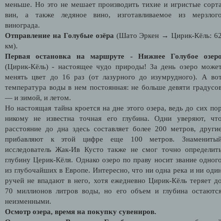
меньше. Но это не мешает производить тихие и игристые сорт
вин, а также ледяное вино, изготавливаемое из мерзлог
винограда.
Отправление на Голубые озёра
(Шато Эркен → Цирик-Кёль: 6
км).
Первая остановка на маршруте - Нижнее Голубое озер
(Цирик-Кёль) - настоящее чудо природы! За день озеро може
менять цвет до 16 раз (от лазурного до изумрудного). А во
температура воды в нем постоянная: не больше девяти градусо
— и зимой, и летом.
Но настоящая тайна кроется на дне этого озера, ведь до сих по
никому не известна точная его глубина. Одни уверяют, чт
расстояние до дна здесь составляет более 200 метров, други
прибавляют к этой цифре еще 100 метров. Знамениты
исследователь Жак-Ив Кусто также не смог точно определит
глубину Церик-Кёля. Однако озеро по праву носит звание одног
из глубочайших в Европе. Интересно, что ни одна река и ни оди
ручей не впадают в него, хотя ежедневно Цирик-Кёль теряет д
70 миллионов литров воды, но его объем и глубина остаютс
неизменными.
Осмотр озера, время на покупку сувениров.