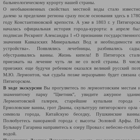
бальнеологическому курорту нашей страны.
О необыкновенных свойствах местной воды стало известн
далеко за пределами региона сразу после основания здесь в 178
году Константиновской крепости. А уже в 1803 г. у Пятигорск
началась официальная история города-курорта: в апреле бы
подписан Рескрипт Александра I «О признании государственног
значения Кавказских Минеральных Вод и необходимости и
устройства». Появлялись лечебницы, разбивались сады
обустраивались ванны. Жизнь кипела! В Пятигорск стал
приезжать на лечение чуть ли не со всей страны. В числ
приезжих еще будучи ребенком оказался великий русский поэ
М.Ю. Лермонтов, чья судьба позже неразрывно будет связана 
Пятигорском.
В ходе экскурсии
Вы прогуляетесь по лермонтовским местам 
знаменитому парку "Цветник", увидите ажурное здани
Лермонтовской галереи, старейшие купальни города 
Ермоловские ванны, грот Дианы, скульптуру пятигорского орла 
символа города, Китайскую беседку, Пушкинские ванны
Полюбуетесь панорамой города с высоты Эоловой Арфы. П
Бульвару Гагарина направитесь к озеру Провал с небесно-голубо
водой.