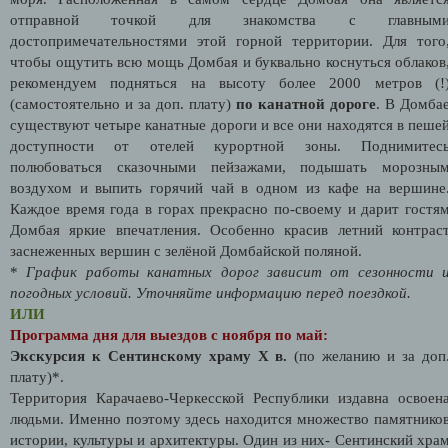
отправной точкой для знакомства с главным
достопримечательностями этой горной территории. Для того
чтобы ощутить всю мощь Домбая и буквально коснуться облаков
рекомендуем подняться на высоту более 2000 метров (!
(самостоятельно и за доп. плату)
по канатной дороге
. В Домба
существуют четыре канатные дороги и все они находятся в пеше
доступности от отелей курортной зоны. Поднимитес
полюбоваться сказочными пейзажами, подышать морозны
воздухом и выпить горячий чай в одном из кафе на вершине
Каждое время года в горах прекрасно по-своему и дарит гостя
Домбая яркие впечатления. Особенно красив летний контрас
заснеженных вершин с зелёной Домбайской поляной.
*
График работы канатных дорог зависит от сезонности 
погодных условий. Уточняйте информацию перед поездкой.
ИЛИ
Программа дня для выездов с ноября по май:
Экскурсия к Сентинскому храму Х в.
(по желанию и за доп
плату)*.
Территория Карачаево-Черкесской Республики издавна освоен
людьми. Именно поэтому здесь находится множество памятнико
истории, культуры и архитектуры. Один из них- Сентинский хра