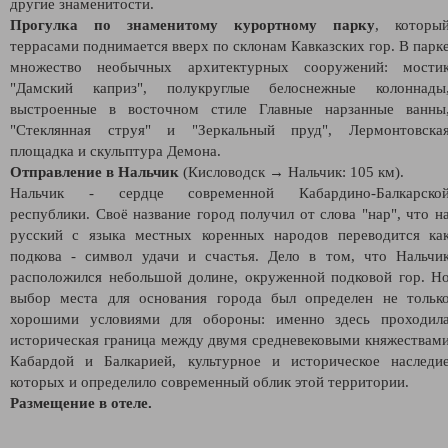
другие знаменитости.
Прогулка по знаменитому курортному парку
, которы
террасами поднимается вверх по склонам Кавказских гор. В парк
множество необычных архитектурных сооружений: мости
"Дамский каприз", полукруглые белоснежные колоннады
выстроенные в восточном стиле Главные нарзанные ванны
"Стеклянная струя" и "Зеркальный пруд", Лермонтовска
площадка и скульптура Демона.
Отправление в Нальчик
(Кисловодск → Нальчик: 105 км).
Нальчик - сердце современной Кабардино-Балкарско
республики. Своё название город получил от слова "нар", что н
русский с языка местных коренных народов переводится ка
подкова - символ удачи и счастья. Дело в том, что Нальчи
расположился небольшой долине, окруженной подковой гор. Н
выбор места для основания города был определен не тольк
хорошими условиями для обороны: именно здесь проходил
историческая граница между двумя средневековыми княжествам
Кабардой и Балкарией, культурное и историческое наследи
которых и определило современный облик этой территории.
Размещение в отеле.