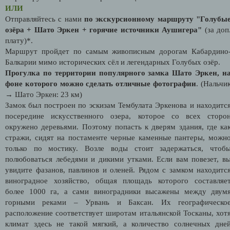
ИЛИ
Отправляйтесь с нами
по экскурсионному маршруту "Голубы
озёра + Шато Эркен + горячие источники Аушигера"
(за доп
плату)*.
Маршрут пройдет по самым живописным дорогам Кабардино
Балкарии мимо исторических сёл и легендарных Голубых озёр.
Прогулка по территории популярного замка Шато Эркен, н
фоне которого можно сделать отличные фотографии
. (Нальчи
→ Шато Эркен: 23 км)
Замок был построен по эскизам Тембулата Эркенова и находитс
посередине искусственного озера, которое со всех сторо
окружено деревьями. Поэтому попасть к дверям здания, где ка
стражи, сидят на постаменте черные каменные пантеры, можн
только по мостику. Возле воды стоит задержаться, чтоб
полюбоваться лебедями и дикими утками. Если вам повезет, в
увидите фазанов, павлинов и оленей. Рядом с замком находитс
виноградное хозяйство, общая площадь которого составляе
более 1000 га, а сами виноградники высажены между двум
горными реками – Урвань и Баксан. Их географическо
расположение соответствует широтам итальянской Тосканы, хот
климат здесь не такой мягкий, а количество солнечных дне