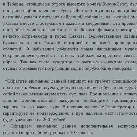
в Теберде, стоящий на отроге высокого хребта Бурун-Сырт, бы
построен ещё до крещения Руси, в 965 г. Точную дату постройк
историки узнали благодаря найденной табличке, на которой он
указана вместе с остальными важными сведениями. Эта древня
постройка удивляет своими византийскими формами, которы
нечасто встречаются в горах Кавказа. Величественное здани
буквально дышит богатой историей и энергией прошедши
столетий. О небывалой древности храма напоминают чудо
сохранившиеся фрески, на стенах изображены кресты и святы
образа. Так как храм находится на высоком скалистом холме
отсюда открывается потрясащий вид на окружающие панорамы!
*Обратите внимание: данный маршрут не требует специально
подготовки. Рекомендуем удобную спортивную обувь и одежду. 
собой также рекомендуем взять сух. паёк. Бронирование и оплат
данной дополнительной экскурсии необходимо производит
заранее, т.е. до начала тура. В противном случае Туроператор н
гарантирует её подтверждения, а при наличии мест стоимост
будет увеличена на 200 рублей.
* Обращаем внимание: данная дополнительная экскурси
состоится при наборе группы от 10 человек.