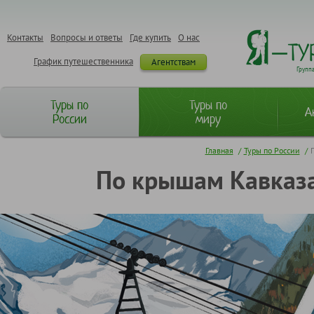
Контакты
Вопросы и ответы
Где купить
О нас
График путешественника
Агентствам
Групп
Туры по
Туры по
А
России
миру
Главная
/
Туры по России
/
По крышам Кавказа