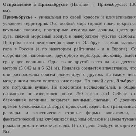
Отправление в Приэльбрусье
(Нальчик → Приэльбрусье: 13
км).
Приэльбрусье
- уникальная по своей красоте и климатически
условиям территория. Это особый мир: горные пики, покрыты
вечными снегами, просторные изумрудные долины, цветущи
луга, свежий морозный воздух и невероятное чувство свободы
Центром этого великолепия является Эльбрус - самая высока
гора в России (а по некоторым рейтингам - и в Европе). С
стороны он напоминает двугорбого верблюда, поскольку имее
сразу две вершины. Одна выше другой всего на два десятк
метров (5 642 м и 5 621 м). Издалека создается впечатление, чт
они расположены совсем рядом друг с другом. На самом дел
между ними почти полтора километра. По своей сути,
Эльбрус
это потухший вулкан. По подсчетам исследователей, в обще
сложности он извергался почти 250 тысяч лет! Сейчас эт
безмолвная вершина, покрытая вечными снегами. С древни
времен белоснежный Эльбрус привлекал людей. Его грандиозны
размеры и классические строгие формы впечатляли, 
фантастический вид клубящихся над ним облаков и завесы туман
рождали романтические легенды. В этот день Эльбрус покорите 
Вы!