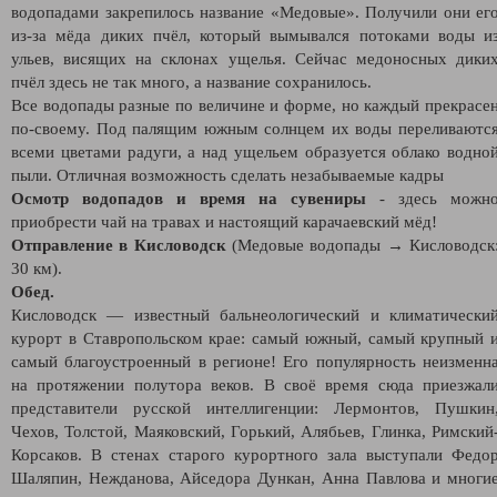
водопадами закрепилось название «Медовые». Получили они ег
из-за мёда диких пчёл, который вымывался потоками воды и
ульев, висящих на склонах ущелья. Сейчас медоносных дики
пчёл здесь не так много, а название сохранилось.
Все водопады разные по величине и форме, но каждый прекрасе
по-своему. Под палящим южным солнцем их воды переливаютс
всеми цветами радуги, а над ущельем образуется облако водно
пыли. Отличная возможность сделать незабываемые кадры
Осмотр водопадов и время на сувениры
- здесь можн
приобрести чай на травах и настоящий карачаевский мёд!
Отправление в Кисловодск
(Медовые водопады → Кисловодск
30 км).
Обед.
Кисловодск — известный бальнеологический и климатически
курорт в Ставропольском крае: самый южный, самый крупный 
самый благоустроенный в регионе! Его популярность неизменн
на протяжении полутора веков. В своё время сюда приезжал
представители русской интеллигенции: Лермонтов, Пушкин
Чехов, Толстой, Маяковский, Горький, Алябьев, Глинка, Римский
Корсаков. В стенах старого курортного зала выступали Федо
Шаляпин, Нежданова, Айседора Дункан, Анна Павлова и многи