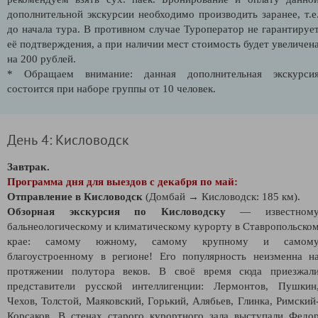
дополнительной экскурсии необходимо производить заранее, т.е
до начала тура. В противном случае Туроператор не гарантируе
её подтверждения, а при наличии мест стоимость будет увеличен
на 200 рублей.
* Обращаем внимание: данная дополнительная экскурси
состоится при наборе группы от 10 человек.
День 4: Кисловодск
Завтрак.
Программа дня для выездов с декабря по май:
Отправление в Кисловодск
(Домбай → Кисловодск: 185 км).
Обзорная экскурсия по Кисловодску
— известном
бальнеологическому и климатическому курорту в Ставропольско
крае: самому южному, самому крупному и самом
благоустроенному в регионе! Его популярность неизменна н
протяжении полутора веков. В своё время сюда приезжал
представители русской интеллигенции: Лермонтов, Пушкин
Чехов, Толстой, Маяковский, Горький, Алябьев, Глинка, Римский
Корсаков. В стенах старого курортного зала выступали Федо