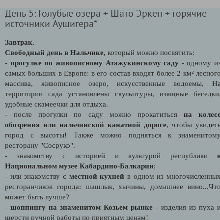
День 5: Голубые озера + Шато Эркен + горячие
источники Аушигера*
Завтрак.
Свободный день в Нальчике,
который можно посвятить:
-
прогулке по живописному Атажукинскому саду
- одному и
самых больших в Европе: в его состав входят более 2 км² лесног
массива, живописное озеро, искусственные водоемы, Н
территории сада установлены скульптуры, изящные беседки
удобные скамеечки для отдыха.
- после прогулки по саду можно прокатиться
на колес
обозрения или нальчинской канатной дороге
, чтобы увидет
город с высоты! Также можно подняться к знаменитом
ресторану "Сосруко".
- знакомству с историей и культурой республики
Национальном музее Кабардино-Балкарии
;
- или знакомству с
местной кухней
в одном из многочисленны
ресторанчиков города: шашлык, хычины, домашнее вино...Чт
может быть лучше?
-
шоппингу на знаменитом Козьем рынке
- изделия из пуха 
шерсти ручной работы по приятным ценам!