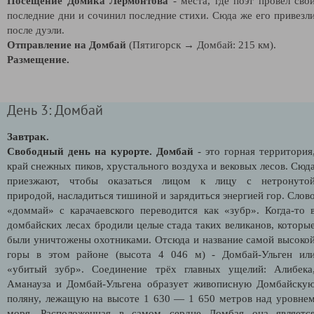
Посещение Домика Лермонтова
- места, где поэт провел сво
последние дни и сочинил последние стихи. Сюда же его привезл
после дуэли.
Отправление на Домбай
(Пятигорск → Домбай: 215 км).
Размещение.
День 3: Домбай
Завтрак.
Свободный день на курорте.
Домбай
- это горная территория
край снежных пиков, хрустального воздуха и вековых лесов. Сюд
приезжают, чтобы оказаться лицом к лицу с нетронуто
природой, насладиться тишиной и зарядиться энергией гор. Слов
«доммай» с карачаевского переводится как «зубр». Когда-то 
домбайских лесах бродили целые стада таких великанов, которы
были уничтожены охотниками. Отсюда и название самой высоко
горы в этом районе (высота 4 046 м) - Домбай-Ульген ил
«убитый зубр». Соединение трёх главных ущелий: Алибека
Аманауза и Домбай-Ульгена образует живописную Домбайску
поляну, лежащую на высоте 1 630 — 1 650 метров над уровне
моря. Расположенная в самом сердце Домбая она являетс