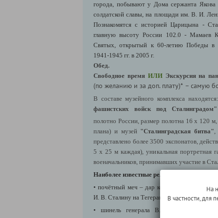
города, побывают у Дома сержанта Якова 
солдатской славы, на площади им. В. И. Ле
Познакомятся с историей Царицына - Ста
главную высоту России 102.0 - Мамаев К
Святых, открытый к 60-летию Победы в 
1941-1945 гг. в 2005 г.
Обед.
Свободное время
ИЛИ
Экскурсия на па
(по желанию и за доп. плату)*
– самую б
В составе музейного комплекса находятс
фашистских войск под Сталинградом"
полотно России, размер полотна 16 х 120 м,
плана) и музей
"Сталинградская битва"
,
представлено более 3500 экспонатов, дейст
5 х 25 м каждая), уникальная портретная г
военачальников, принимавших участие в Ста
Наиболее известные реликвии музея:
• почётный меч – дар короля Георга VI гр
На 
И. В. Сталину на Тегеранской конференции в 
В частности, для
• шинель генерала В. А. Глазкова со 