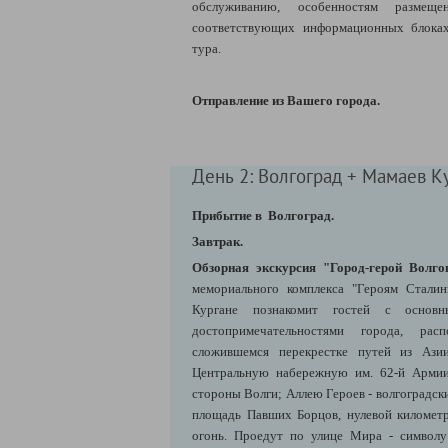
обслуживанию, особенностям разме
соответствующих информационных блоках
тура.
Отправление из Вашего города.
День 2: Волгоград + Мамаев К
Прибытие в Волгоград.
Завтрак.
Обзорная экскурсия "Город-герой Волго
мемориального комплекса "Героям Стали
Кургане познакомит гостей с основ
достопримечательностями города, рас
сложившемся перекрестке путей из Ази
Центральную набережную им. 62-й Армии
стороны Волги; Аллею Героев - волгоградск
площадь Павших Борцов, нулевой километ
огонь. Проедут по улице Мира - символу