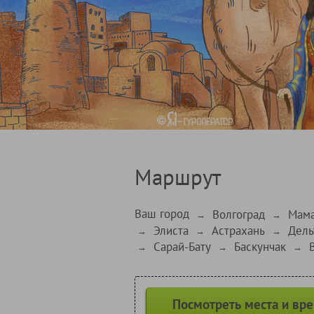
Маршрут
Ваш город
Волгоград
Мама
→
→
Элиста
Астрахань
Дель
→
→
→
Сарай-Бату
Баскунчак
→
→
→
Посмотреть места и вр