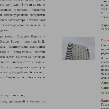
тенн
сточной Азии. Внутри храма, в
барбе
Wi-Fi
олненная из металла и покрытая
В но
сти алтаря украшены фигурками
элект
авой части алтаря, в стеклянном
Адре
главы буддистов всего мира. В
Реес
ддизма.
и входят Золотые Ворота
-
Втора
жных Ворот – памятник В. И.
Отел
на архитектурно-культурная
одно
агодой» - декоративный фонтан
рядом
вительства. На этой же площади
К ус
свет
енного Университета и здание
окн
 Героев, находится скульптура
необ
ающая добуддийское божество,
беспл
ого благополучия, богатства и
для п
Адре
Сайт
Реес
 загадать желание;
Разме
дизма, пришедшей в Россию из
Гост
выг