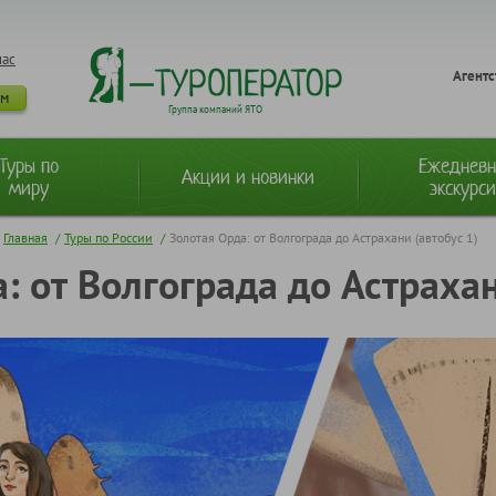
нас
Агентс
ам
Группа компаний ЯТО
Туры по
Ежеднев
Акции и новинки
миру
экскурс
Главная
/
Туры по России
/
Золотая Орда: от Волгограда до Астрахани (автобус 1)
: от Волгограда до Астрахан