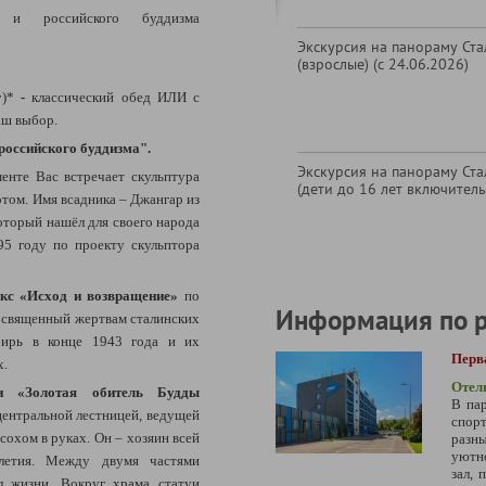
 и российского буддизма
Экскурсия на панораму Ст
(взрослые) (с 24.06.2026)
у)*
-
классический обед ИЛИ с
аш выбор.
российского буддизма".
Экскурсия на панораму Ст
енте Вас встречает скульптура
(дети до 16 лет включитель
отом. Имя всадника – Джангар из
оторый нашёл для своего народа
95 году по проекту скульптора
кс «Исход и возвращение»
по
Информация по 
посвященный жертвам сталинских
бирь в конце 1943 года и их
Перв
х.
Отел
и «Золотая обитель Будды
В пар
центральной лестницей, ведущей
спорт
сохом в руках. Он – хозяин всей
разны
уютно
олетия. Между двумя частями
зал, 
л жизни. Вокруг храма статуи