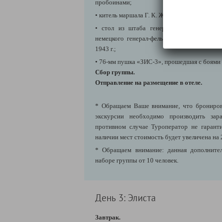
пробоинами;
• китель маршала Г. К. Жукова;
• стол из штаба генерала М. С. Шумило
немецкого генерал-фельдмаршала Ф. Паулюс
1943 г.;
• 76-мм пушка «ЗИС-3», прошедшая с боями 
Сбор группы.
Отправление на размещение в отеле.
* Обращаем Ваше внимание, что брониров
экскурсии необходимо производить зара
противном случае Туроператор не гарант
наличии мест стоимость будет увеличена на 
* Обращаем внимание: данная дополнител
наборе группы от 10 человек.
День 3: Элиста
Завтрак.