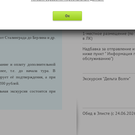
В стоимость тура не входи
Ок
ва, где впервые допрашивали
а, пленённого в Сталинграде в
1-местное размещение (по
от Сталинграда до Берлина и др.
в ЛК)
Надбавка за отправление из
ниже пункт " Информация 
обслуживанию")
ание и оплату дополнительной
нее, т.е. до начала тура. В
ирует её подтверждения, а при
Экскурсия "Дельта Волги"
200 рублей.
ьная экскурсия состоится при
Обед в Элисте (с 24.06.202