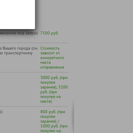
т:
 желанию под запрос
7500 руб.
 Вашего города (см.
Стоимость
по транспортному
зависит от
конкретного
места
отправления
3000 руб. (при
покупке
заранее), 3200
руб. (при
покупке на
месте)
6)
800 руб. (при
покупке
заранее) /
1000 руб. (при
покупке на