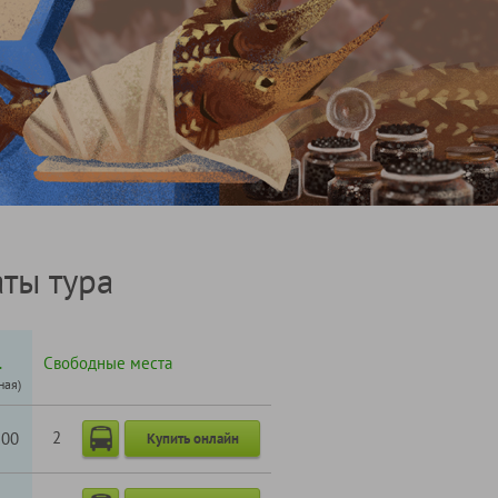
ты тура
.
Свободные места
ная)
2
100
Купить онлайн