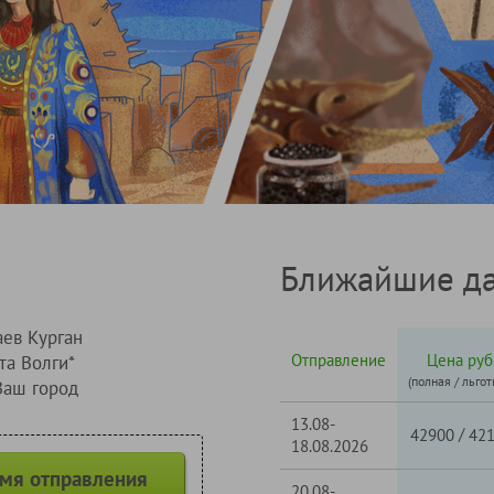
Ближайшие да
ев Курган
Отправление
Цена руб
та Волги*
(полная / льгот
Ваш город
13.08-
/
42900
42
18.08.2026
емя отправления
20.08-