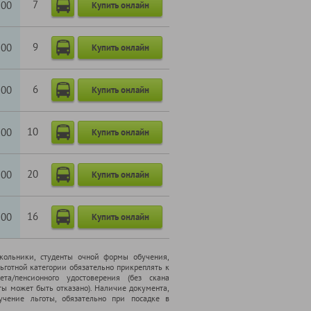
7
100
Купить онлайн
9
100
Купить онлайн
6
100
Купить онлайн
10
100
Купить онлайн
20
100
Купить онлайн
16
100
Купить онлайн
школьники, cтуденты очной формы обучения,
ьготной категории обязательно прикреплять к
ета/пенсионного удостоверения (без скана
ты может быть отказано). Наличие документа,
чение льготы, обязательно при посадке в