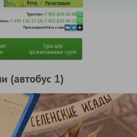
/
Вход
Регистрация
+7 903 829-50-48
Туристам
+7 499 130-57-28
+7 903 829-49-13
твам
Присоединяйтесь к нам
ные
Туры для
ии
организованных групп
и (автобус 1)