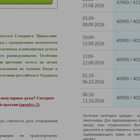
/
42900
42
25.08.2026
03.09-
/
40900
40
08.09.2026
естам Северного Прикаспия.
10.09-
/
40900
40
рад с грандиозным комплексом
15.09.2026
скунчака и живописная дельта
ого равнодушными. Особенно
17.09-
/
40900
40
ни цветения лотоса на полях
22.09.2026
юльпанов на склонах Богдо в
01.10-
столицы российского буддизма
/
40900
40
06.10.2026
08.10-
/
40900
40
е популярные даты?
Смотрите
13.10.2026
 Астрахани
(автобус 2)
Льготные категории граждан - 
пенсионеры. Для подтверждения л
ура считается дата отправления
заказу скан студенческого бил
документа в предоставлении льго
подтверждающего право на полу
рмацию по транспортному
автобус.