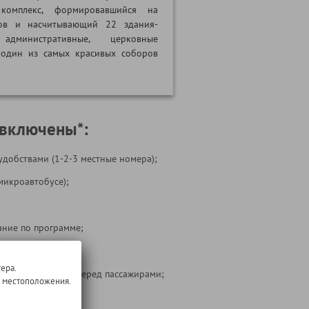
 комплекс, формировавшийся на
ов и насчитывающий 22 здания-
административные, церковные
 один из самых красивых соборов
 включены*:
удобствами (1-2-3 местные номера);
микроавтобусе);
ние по программе;
 на маршруте;
ера.
ости перевозчика перед пассажирами;
о местоположения.
 тура