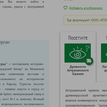
щения Вы можете найти в
 справа, рядом с программой
Добавить в избранное
Тур формирует: ООО «ЯТО
Посетите
урган
град"
с посещением историко-
Древности
Ло
нградской битвы" на Мамаевом
Астраханского
д
Кремля
ными памятными местами и
положенного на исторически
и в Европу. Туристы посетят
 - главные ворота в город со
Астраханский кремль яв
ий Арбат; мемориальный сквер и
древнерусской архитек
р, пост №1 и, конечно, Вечный
военно-инженерного иску
 возрожденного послевоенного
основоположником "русс