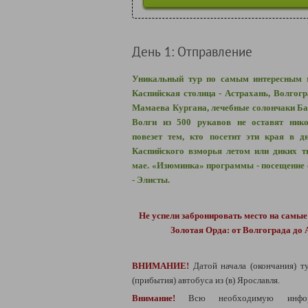
День 1: Отправление
Уникальный тур по самым интересным м
Каспийская столица - Астрахань, Волгог
Мамаева Кургана, лечебные солончаки Ба
Волги из 500 рукавов не оставят ник
повезет тем, кто посетит эти края в д
Каспийского взморья летом или диких т
мае.
«Изюминка» программы - посещение 
- Элисты.
Не успели забронировать место на самы
Золотая Орда: от Волгограда до
ВНИМАНИЕ!
Датой начала (окончания) т
(прибытия) автобуса из (в) Ярославля.
Внимание!
Всю необходимую инфо