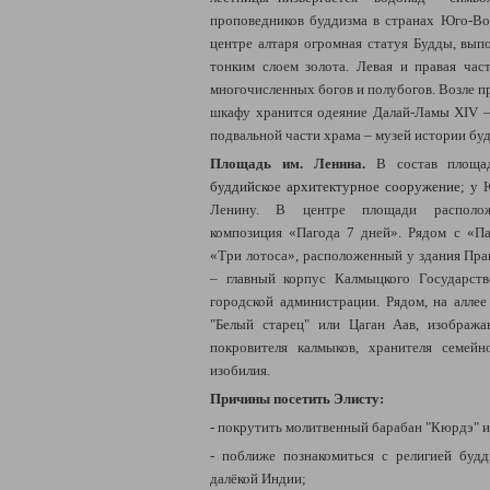
проповедников буддизма в странах Юго-Во
центре алтаря огромная статуя Будды, вып
тонким слоем золота. Левая и правая ча
многочисленных богов и полубогов. Возле пр
шкафу хранится одеяние Далай-Ламы XIV – 
подвальной части храма – музей истории бу
Площадь им. Ленина.
В состав площад
буддийское архитектурное сооружение; у
Ю
Ленину. В центре площади расположе
композиция «Пагода 7 дней». Рядом с «П
«Три лотоса», расположенный у здания Пра
– главный корпус Калмыцкого Государств
городской администрации. Рядом, на аллее
"Белый старец" или Цаган Аав, изображ
покровителя калмыков, хранителя семейн
изобилия.
Причины посетить Элисту:
- покрутить молитвенный барабан "Кюрдэ" и
- поближе познакомиться с религией буд
далёкой Индии;