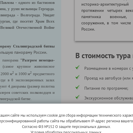
Павлова - одного из бастионов
историко-архитектурный
нина, у руин мельницы Гергарда.
протяжении четырех век
линграда - Волгограда. Увидят
памятника военные, 
урган, где посетят Храм Всех
сооружения, в том числе
Великой Отечественной Войне
России.
нораму Сталинградской битвы
ольшую панораму России.
В стоимость тура
я: панорама
"Разгром немецко-
(самое крупное живописное
Размещение в номерах с 
2
2
 2000 м
и 1000 м
предметного
Проезд на автобусе (или 
 где в 8 экспозиционных залах
вуют 4 диорамы (размер полотна
Питание по программе;
алерея советских полководцев и
Экскурсионное обслужива
линградской битве.
Услуги сопровождающего
ажданам Сталинграда, вручённый
нашем сайте мы используем cookie для сбора информации технического характ
Страхование ответственн
1943 г.;
 персонифицированной работы сайта мы обрабатываем IP-адрес региона вашег
Согласно ФЗ №152 О защите персональных данных.
* в соответствии с программой
168 пулевыми и осколочными
Условия обработки персональных данных.