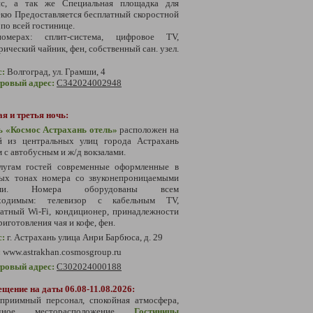
ис, а так же Специальная площадка для
кю Предоставляется бесплатный скоростной
 по всей гостинице.
мерах: сплит-система, цифровое TV,
рический чайник, фен, собственный сан. узел.
с:
Волгоград, ул. Грамши, 4
тровый адрес:
С342024002948
я и третья ночь:
ь «Космос Астрахань отель»
расположен на
й из центральных улиц города Астрахань
 с автобусным и ж/д вокзалами.
лугам гостей современные оформленные в
лых тонах номера со звуконепроницаемыми
ами. Номера оборудованы всем
ходимым: телевизор с кабельным TV,
атный Wi-Fi, кондиционер, принадлежности
риготовления чая и кофе, фен.
с:
г. Астрахань улица Анри Барбюса, д. 29
:
www.astrakhan.cosmosgroup.ru
тровый адрес:
С302024000188
щение на даты 06.08-11.08.2026:
еприимный персонал, спокойная атмосфера,
одное месторасположение
Гостиницы