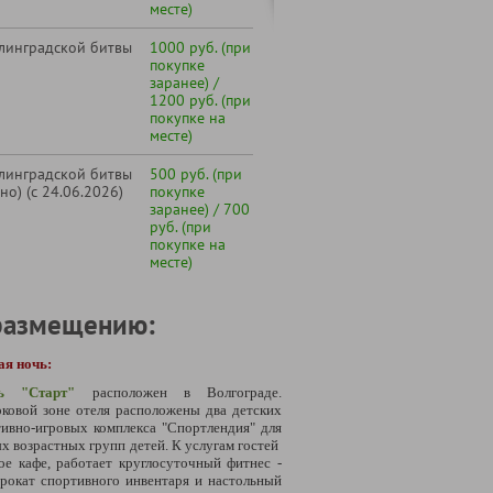
месте)
алинградской битвы
1000 руб. (при
покупке
заранее) /
1200 руб. (при
покупке на
месте)
алинградской битвы
500 руб. (при
но) (с 24.06.2026)
покупке
заранее) / 700
руб. (при
покупке на
месте)
размещению:
ая ночь:
ь "Старт"
расположен в Волгограде.
ковой зоне отеля расположены два детских
ивно-игровых комплекса "Спортлендия" для
х возрастных групп детей. К услугам гостей
е кафе, работает круглосуточный фитнес -
прокат спортивного инвентаря и настольный