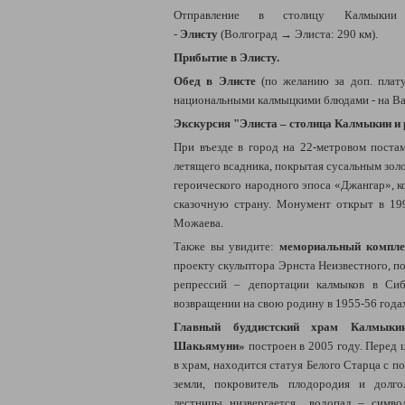
Отправление в
столицу Калмыкии
-
Элисту
(Волгоград → Элиста: 290 км).
Прибытие в Элисту.
Обед в Элисте
(по желанию за доп. плат
национальными калмыцкими блюдами - на В
Экскурсия "Элиста – столица Калмыкии и 
При въезде в город на 22-метровом постам
летящего всадника, покрытая сусальным зол
героического народного эпоса «Джангар», к
сказочную страну. Монумент открыт в 19
Можаева.
Также вы увидите:
мемориальный компле
проекту скульптора Эрнста Неизвестного, 
репрессий – депортации калмыков в Си
возвращении на свою родину в 1955-56 года
Главный буддистский храм Калмыки
Шакьямуни»
построен в 2005 году. Перед 
в храм, находится статуя Белого Старца с по
земли, покровитель плодородия и долг
лестницы низвергается водопад – симво