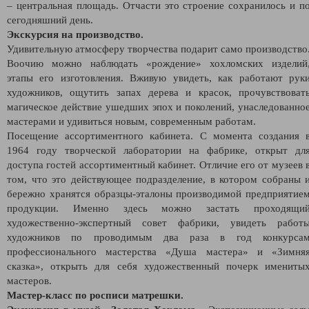
– центральная площадь. Отчасти это строение сохранилось и п
сегодняшний день.
Экскурсия на производство.
Удивительную атмосферу творчества подарит само производство
Воочию можно наблюдать «рождение» хохломских изделий
этапы его изготовления. Вживую увидеть, как работают рук
художников, ощутить запах дерева и красок, прочувствоват
магическое действие ушедших эпох и поколений, унаследованно
мастерами и удивиться новым, современным работам.
Посещение ассортиментного кабинета.
С момента создания 
1964 году творческой лаборатории на фабрике, открыт дл
доступа гостей ассортиментный кабинет. Отличие его от музеев 
том, что это действующее подразделение, в котором собраны 
бережно хранятся образцы-эталоны производимой предприятие
продукции. Именно здесь можно застать проходящи
художественно-экспертный совет фабрики, увидеть работ
художников по проводимым два раза в год конкурса
профессионального мастерства «Душа мастера» и «Зимня
сказка», открыть для себя художественный почерк имениты
мастеров.
Мастер-класс по росписи матрешки.