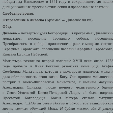
победы над Наполеоном в 1841 году и сохранившего до наши
дней уникальные фрески в стиле сепия и православные святыни.
Свободное время.
Отправление в Дивеево
(Арзамас → Дивеево: 80 км).
Обед.
Дивеево
– четвёртый удел Богородицы. В программе: Дивеевски
монастырь, посещение Троицкого собора, посещени
Преображенского собора, приложение к раке с мощами святог
Серафима Саровского, посещение часовни Серафима Саровского
Канавка Царицы Небесной.
Монастырь возник во второй половине XVIII века: около 175
года прибыла в Киев богатая рязанская помещица Агафь
Семёновна Мельгунова, которая в молодости лишилась мужа 
дала обет посвятить свою жизнь Богу. Она приняла монашески
постриг в Киево-Флоровском монастыре, с именем матушк
Александры. Однажды, после ночного молитвенного бдени
в Свято-Успенской Киево-Печерской Лавре
, ей было видени
Пресвятой Богородицы
.
Божья Матерь сказала матушк
Александре:
"...Иди на север России и обходи все великорусски
места святых обителей Моих. И будет место, где Я укаж