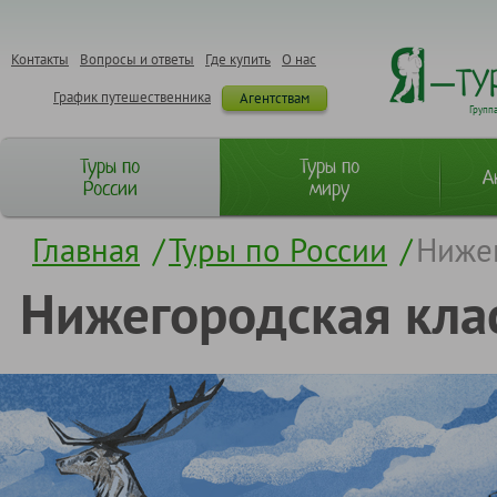
Контакты
Вопросы и ответы
Где купить
О нас
График путешественника
Агентствам
Групп
Туры по
Туры по
А
России
миру
Главная
/
Туры по России
/
Нижег
Нижегородская клас