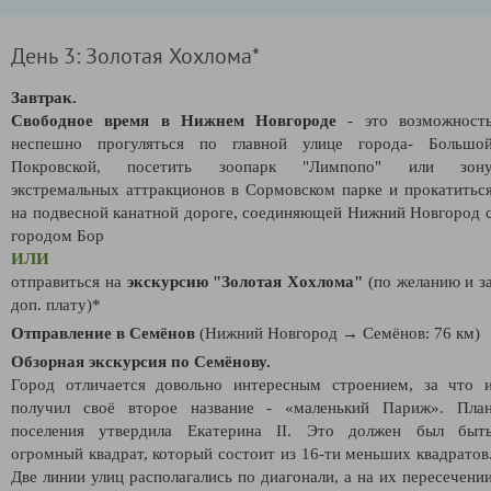
День 3: Золотая Хохлома*
Завтрак.
Свободное время в Нижнем Новгороде
- это возможност
неспешно прогуляться по главной улице города- Большо
Покровской, посетить зоопарк "Лимпопо" или зон
экстремальных аттракционов в Сормовском парке и прокатитьс
на подвесной канатной дороге, соединяющей Нижний Новгород 
городом Бор
ИЛИ
отправиться на
экскурсию "Золотая Хохлома"
(по желанию и з
доп. плату)*
Отправление в Семёнов
(Нижний Новгород → Семёнов: 76 км)
Обзорная экскурсия по Семёнову.
Город отличается довольно интересным строением, за что 
получил своё второе название - «маленький Париж». Пла
поселения утвердила Екатерина II. Это должен был быт
огромный квадрат, который состоит из 16-ти меньших квадратов
Две линии улиц располагались по диагонали, а на их пересечени