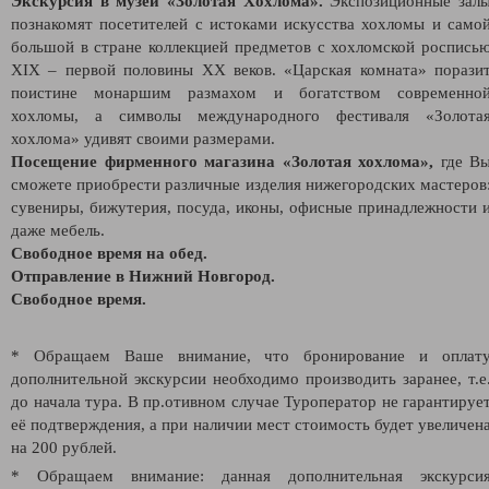
Экскурсия в музей «Золотая Хохлома».
Экспозиционные зал
познакомят посетителей с истоками искусства хохломы и само
большой в стране коллекцией предметов с хохломской роспись
XIX – первой половины XX веков. «Царская комната» порази
поистине монаршим размахом и богатством современно
хохломы, а символы международного фестиваля «Золота
хохлома» удивят своими размерами.
Посещение фирменного магазина «Золотая хохлома»,
где В
сможете приобрести различные изделия нижегородских мастеров
сувениры, бижутерия, посуда, иконы, офисные принадлежности 
даже мебель.
Свободное время на обед.
Отправление в Нижний Новгород.
Свободное время.
* Обращаем Ваше внимание, что бронирование и оплат
дополнительной экскурсии необходимо производить заранее, т.е
до начала тура. В пр.отивном случае Туроператор не гарантируе
её подтверждения, а при наличии мест стоимость будет увеличен
на 200 рублей.
* Обращаем внимание: данная дополнительная экскурси