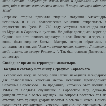
тебе окончить богоугодную жизнь твою, и прославлю имя Мо
там, ибо в месте жительства твоего Я осную великую обител
Мою"
Лаврские старцы признали видение матушки Александр
истинным, и с их благословения монахиня отправилась 
странствие по Руси. В 1760 году матушка Александра шл
из Мурома в Саровскую пустынь. Не дойдя двенадцати вёрст д
Сарова, она остановилась отдохнуть в селе Дивеево, и здесь, е
вновь было видение Божьей Матери, которая обратилась 
монахине со словами:
"
Вот то самое место, которое Я повелел
тебе искать на севере России…
"
. Так был основан Дивеевски
монастырь.
Свободное время на территории монастыря.
Поездка к святому источнику Серафима Саровского
В саровском лесу, на берегу реки Сатис, находится легендарно
для православных христиан место- источник Преподобног
Серафима Саровского. По преданию, источник этот возник 
1960-е гг. Солдаты, служившие в Саровском лесу, однажд
увидели старца в белых одеждах. На вопросы постовых тот н
ответил, зато трижды ударил посохом о землю и исчез. Поиск
нарушителя спокойствия, успехом, конечно, не увенчались. 