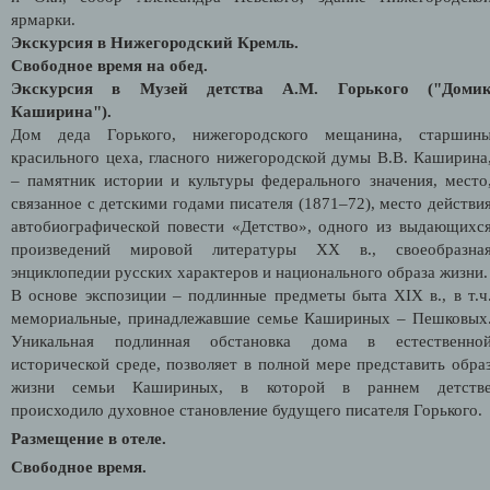
ярмарки.
Экскурсия в Нижегородский Кремль.
Свободное время на обед.
Экскурсия в Музей детства А.М. Горького ("Доми
Каширина").
Дом деда Горького, нижегородского мещанина, старшин
красильного цеха, гласного нижегородской думы В.В. Каширина
– памятник истории и культуры федерального значения, место
связанное с детскими годами писателя (1871–72), место действи
автобиографической повести «Детство», одного из выдающихс
произведений мировой литературы XX в., своеобразна
энциклопедии русских характеров и национального образа жизни
В основе экспозиции – подлинные предметы быта XIX в., в т.ч
мемориальные, принадлежавшие семье Кашириных – Пешковых
Уникальная подлинная обстановка дома в естественно
исторической среде, позволяет в полной мере представить обра
жизни семьи Кашириных, в которой в раннем детств
происходило духовное становление будущего писателя Горького.
Размещение в отеле.
Свободное время.