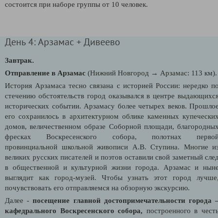
состоится при наборе группы от 10 человек.
День 4: Арзамас + Дивеево
Завтрак.
Отправление в Арзамас
(Нижний Новгород → Арзамас: 113 км).
История Арзамаса тесно связана с историей России: нередко п
стечению обстоятельств город оказывался в центре выдающихс
исторических событии. Арзамасу более четырех веков. Прошло
его сохранилось в архитектурном облике каменных купечески
домов, величественном образе Соборной площади, благородны
фресках Воскресенского собора, полотнах перво
провинциальной школьной живописи А.В. Ступина. Многие и
великих русских писателей и поэтов оставили свой заметный сле
в общественной и культурной жизни города. Арзамас и нын
выглядит как город-музей. Чтобы узнать этот город лучше
почувствовать его отправляемся на обзорную экскурсию.
Далее -
посещение главной достопримечательности города 
кафедрального Воскресенского собора,
построенного в чест