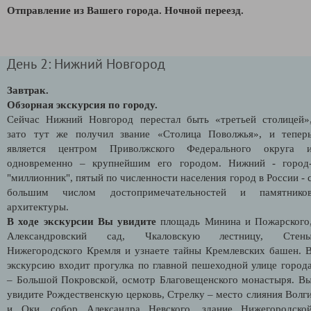
Отправление из Вашего города. Ночной переезд.
День 2: Нижний Новгород
Завтрак.
Обзорная экскурсия по городу.
Сейчас Нижний Новгород перестал быть «третьей столицей»
зато тут же получил звание «Столица Поволжья», и тепер
является центром Приволжского Федерального округа 
одновременно – крупнейшим его городом. Нижний - город
"миллионник", пятый по численности населения город в России - 
большим числом достопримечательностей и памятнико
архитектуры.
В ходе экскурсии Вы увидите
площадь Минина и Пожарского
Александровский сад, Чкаловскую лестницу, Стен
Нижегородского Кремля и узнаете тайны Кремлевских башен. 
экскурсию входит прогулка по главной пешеходной улице город
– Большой Покровской, осмотр Благовещенского монастыря. В
увидите Рождественскую церковь, Стрелку – место слияния Волг
и Оки, собор Александра Невского, здание Нижегородско