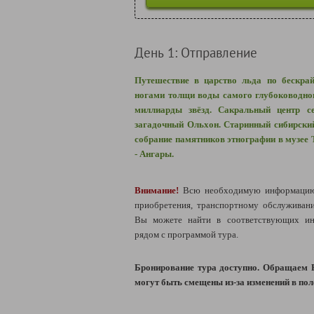
День 1: Отправление
Путешествие в царство льда по бескра
ногами толщи воды самого глубоководног
миллиарды звёзд. Сакральный центр с
загадочный Ольхон. Старинный сибирский
собрание памятников этнографии в музее
- Ангары.
Внимание!
Всю необходимую информацию 
приобретения, транспортному обслуживан
Вы можете найти в соответствующих ин
рядом с программой тура.
Бронирование тура доступно. Обращаем 
могут быть смещены из-за изменений в пол