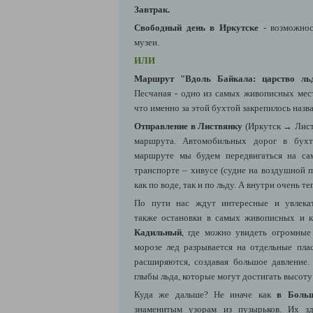
Завтрак.
Свободный день в Иркутске
- возможнос
музеи.
ИЛИ
Маршрут "
Вдоль Байкала: царство ль
Песчаная
-
одно из самых живописных мест
что именно за этой бухтой закрепилось назва
Отправление в Листвянку
(Иркутск → Листв
маршрута.
Автомобильных дорог в бухт
маршруте мы будем передвигаться на са
транспорте – хивусе (судне на воздушной 
как по воде, так и по льду. А внутри очень те
По пути нас ждут
интересные и увлека
также
остановки в самых живописных и к
Кадильный
, где можно увидеть огромные
морозе лед разрывается на отдельные пла
расширяются, создавая большое давление
глыбы льда, которые могут достигать высоту
Куда же дальше? Не иначе как
в Больш
знаменитым узорам из пузырьков. Их зд