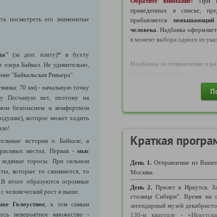
Обратите внимание!
При в
от той, что была в день бронир
приведенных в списке, пре
4)
ВАЖНО:
по каждому ави
ть посмотреть его знаменитые
прибавляется
повышающий 
оформление этого билета в
человека
. Надбавка оформляе
сервисный сбор входит в о
в момент выбора одного из ука
отражена в ваучере. Обраща
да
"
(за доп. плату)* в бухту
возврате авиабилета по иници
Надбавка за отправление в ра
 озера Байкал.
Не удивительно,
возвращается.
следующих пунктов:
ние "Байкальская Ривьера".
Александров, Владимир, Вологд
янка: 70 км)
- начальную точку
П
Самостоятельное приобретени
Переславль-Залесский, Пречист
у Песчаную нет, поэтому на
или непосредственно туриста
Посад, Тутаев, Углич, Ярославл
мом безопасном и комфортном
- Приобретая билеты самостоя
подушке), которое может ходить
об этом в переписке по зак
Надбавка за отправление в ра
пло!
прикрепить электронные маршр
следующих пунктов:
Краткая програ
тельные истории о Байкале, а
- Приобретать авиабилеты возм
Вичуга, Калуга, Кимры, Кинешма
расивых местах. Первая -
мыс
на сайте Туроператора в прогр
Шексна, Шуя, Гусь-Хрустальны
 ледяные торосы. При сильном
- Если планируется приобрес
День 1.
Отправление из Вашег
(Воскресенск, Дмитров, Дубна,
сты, которые то сжимаются, то
рейсы другой авиакомпании 
Москвы.
Наро-Фоминск, Орехово-Зуево,
аэропорта, то это возможн
. В итоге образуются огромные
Солнечногорск, Талдом, Чехов,
День 2.
Прилет в Иркутск. За
согласовании с Туроператором
 с человеческий рост и выше.
столица Сибири". Время на 
в данном случае Туроператор 
Надбавка за отправление в ра
ое Голоустное
, к тем самым
легендарный музей декабристо
стоимость данного трансфера 
следующих пунктов:
есь невероятное множество -
130-м квартале - «Иркутск