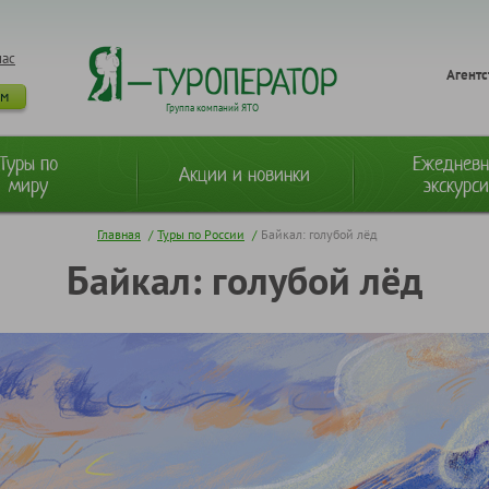
нас
Агентс
ам
Группа компаний ЯТО
Туры по
Ежеднев
Акции и новинки
миру
экскурс
Главная
/
Туры по России
/
Байкал: голубой лёд
Байкал: голубой лёд