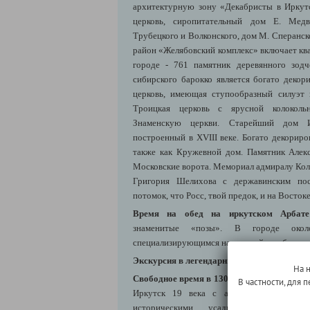
архитектурную зону «Декабристы в Иркут
церковь, сиропитательный дом Е. Медв
Трубецкого и Волконского, дом М. Сперанск
район «Желябовский комплекс» включает кв
городе - 761 памятник деревянного зод
сибирского барокко является богато декор
церковь, имеющая ступообразный силуэт 
Троицкая церковь с ярусной колокол
Знаменскую церкви. Старейший дом
построенный в XVIII веке. Богато декорир
также как Кружевной дом. Памятник Алекс
Московские ворота. Мемориал адмиралу Кол
Григория Шелихова с державинским п
потомок, что Росс, твой предок, и на Восток
Время на обед на иркутском Арба
знаменитые «позы». В городе око
специализирующимся на вкуснейшем блюде
Экскурсия в легендарный музей декабрист
На 
Свободное время в 130-м квартале - «Ирку
В частности, для
Иркутск 19 века с аккуратными мощён
историческими усадьбами, музеями