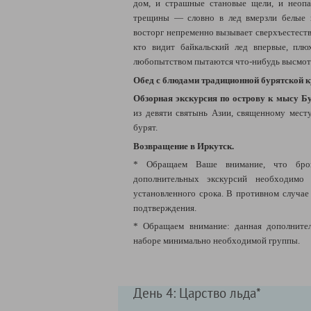
дом, и страшные становые щели, и неопа
трещины — словно в лед вмерзли белые 
восторг непременно вызывает сверхъестеств
кто видит байкальский лед впервые, пл
любопытством пытаются что-нибудь высмотр
Обед с блюдами традиционной бурятской к
Обзорная экскурсия по острову к мысу Б
из девяти святынь Азии, священному мес
бурят.
Возвращение в Иркутск.
* Обращаем Ваше внимание, что бро
дополнительных экскурсий необходимо п
установленного срока. В противном случае
подтверждения.
* Обращаем внимание: данная дополнител
наборе минимально необходимой группы.
День 4: Царство льда*