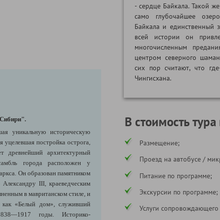
- сердце Байкала. Такой ж
само глубочайшее озер
Байкала и единственный 
всей истории он привле
многочисленным предани
центром северного шаман
сих пор считают, что гд
Чингисхана.
В стоимость тура
 Сибири".
шая уникальную историческую
я уцелевшая постройка острога,
Размещение;
ет древнейший архитектурный
Проезд на автобусе / мик
самбль города расположен у
аркса. Он образован памятником
Питание по программе;
Александру III, краеведческим
Экскурсии по программе;
ненным в мавританском стиле, и
м как «Белый дом», служивший
Услуги сопровождающего
 1838—1917 годы. Историко-