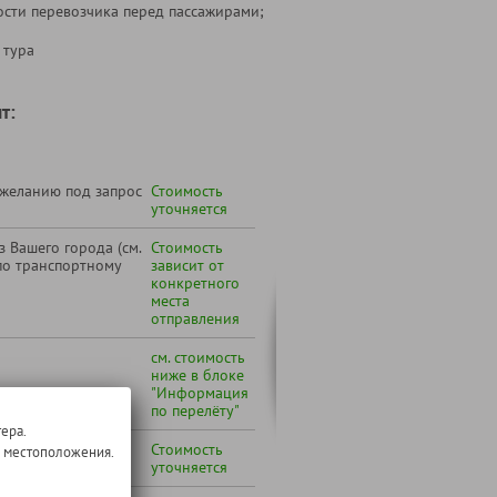
ости перевозчика перед пассажирами;
 тура
т:
 желанию под запрос
Стоимость
уточняется
 Вашего города (см.
Стоимость
по транспортному
зависит от
конкретного
места
отправления
см. стоимость
ниже в блоке
"Информация
по перелёту"
ера.
й лёд"
Стоимость
о местоположения.
уточняется