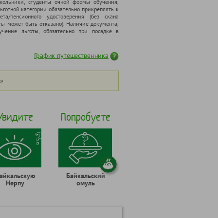
школьники, cтуденты очной формы обучения,
ьготной категории обязательно прикреплять к
ета/пенсионного удостоверения (без скана
ты может быть отказано). Наличие документа,
чение льготы, обязательно при посадке в
График путешественника
»
Увидите
Попробуете
айкальскую
Байкальский
Нерпу
омуль