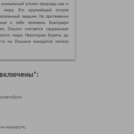
е уникальный уголок природы, как и
о мира. Это крупнейший остров
заселенный людьми. На протяжении
кал к себе человека. Благодаря
ям, Ольхон считается сакральным
ского мира. Некоторые буряты до
е-то на Ольхоне находится могила
 включены*:
роавтобусе;
 на маршруте;