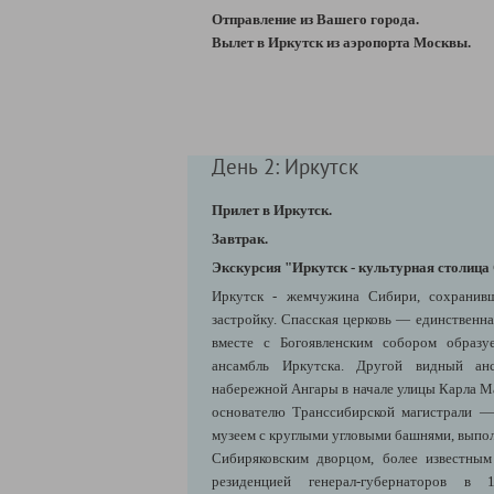
Отправление из Вашего города.
В
ылет в Иркутск из аэропорта Москвы.
День 2: Иркутск
Прилет в Иркутск.
Завтрак.
Экскурсия "Иркутск - культурная столица
Иркутск - жемчужина Сибири, сохранив
застройку. Спасская церковь — единственна
вместе с Богоявленским собором образу
ансамбль Иркутска. Другой видный ан
набережной Ангары в начале улицы Карла М
основателю Транссибирской магистрали — 
музеем с круглыми угловыми башнями, выпол
Сибиряковским дворцом, более известны
резиденцией генерал-губернаторов в