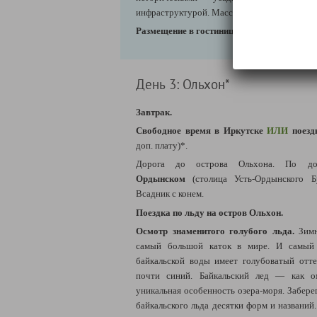
инфраструктурой. Масса сувениров и мест 
Размещение в гостинице. Свободное время.
День 3: Ольхон*
Завтрак.
Свободное время в Иркутске
ИЛИ
поезд
доп. плату)*.
Дорога до острова Ольхона. По до
Ордынском
(столица Усть-Ордынского Б
Всадник с конем.
Поездка по льду на остров Ольхон.
Осмотр знаменитого голубого льда.
Зимн
самый большой каток в мире. И самый 
байкальской воды имеет голубоватый отте
почти синий. Байкальский лед — как о
уникальная особенность озера-моря. Забере
байкальского льда десятки форм и названий