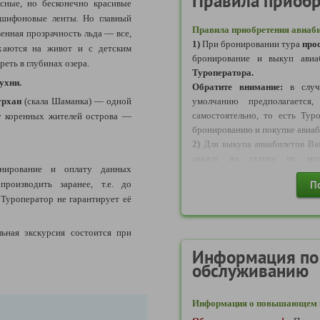
Правила приобр
сные, но бесконечно красивые
шифоновые ленты. Но главный
Правила приобретения авиаби
енная прозрачность льда — все,
1)
При бронировании тура
про
юхаются на живот и с детским
бронирование и выкуп авиа
еть в глубинах озера.
Туроператора.
ухни.
Обратите внимание:
в случа
урхан
(скала Шаманка) — одной
умолчанию предполагается
самостоятельно, то есть Ту
ту коренных жителей острова —
бронированию и покупке авиаб
2)
Для выкупа авиабилетов В
заказу на сумму не мене
нирование и оплату данных
также
прикрепить платежное 
П
роизводить заранее, т.е. до
выкупаются Туроператором 
 Туроператор не гарантирует её
заказу по актуальной цене. Об
денежных средств). После вы
билетов будут отправлены Вам
ьная экскурсия состоится при
также пересчитан с учетом цен
Информация по
3)
Обратите внимание!
обслуживанию
осуществляется в рабочее вре
17:00. По платежным поручен
выкуп авиабилетов будет про
Информация о повышающем к
актуальной стоимости (то ест