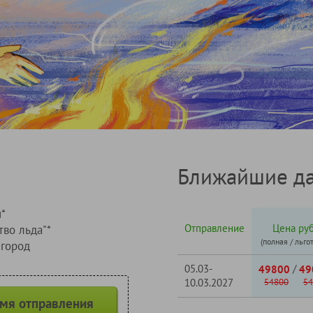
Ближайшие да
*
Отправление
Цена руб
тво льда"*
(полная / льго
город
05.03-
/
49800
49
10.03.2027
54800
54
емя отправления