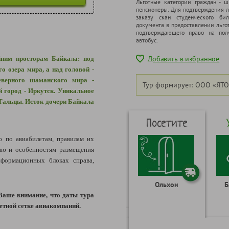
Льготные категории граждан - 
пенсионеры. Для подтверждения л
заказу скан студенческого бил
документа в предоставлении льго
подтверждающего право на полу
автобус.
Добавить в избранное
йним просторам Байкала: под
о озера мира, а над головой -
еверного шаманского мира -
Тур формирует: ООО «ЯТО
 город - Иркутск. Уникальное
 Тальцы. Исток дочери Байкала
Посетите
по авиабилетам, правилам их
ию и особенностям размещения
формационных блоках справа,
Ольхон
Б
Ваше внимание, что даты тура
етной сетке авиакомпаний.