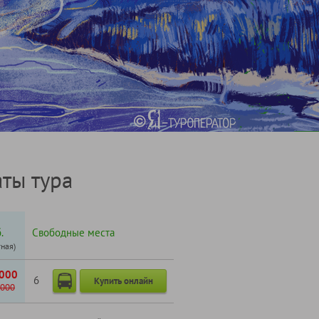
ты тура
.
Свободные места
тная)
000
6
Купить онлайн
000