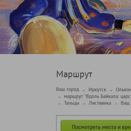
Маршрут
Ваш город
Иркутск
Ольхон
→
→
маршрут "Вдоль Байкала: царс
→
Тальцы
Листвянка
Ваш 
→
→
→
Посмотреть места и вр