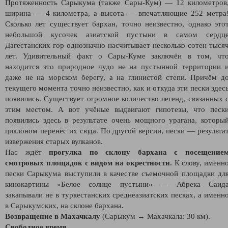
Протяженность Сарыкума (также Сары-Кум) — 12 километров
ширина — 4 километра, а высота — впечатляющие 252 метра
Сколько лет существует бархан, точно неизвестно, однако это
небольшой кусочек азиатской пустыни в самом сердц
Дагестанских гор однозначно насчитывает несколько сотен тыся
лет. Удивительный факт о Сары-Куме заключён в том, чт
находится это природное чудо не на пустынной территории 
даже не на морском берегу, а на глинистой степи. Причём д
текущего момента точно неизвестно, как и откуда эти пески здес
появились. Существует огромное количество легенд, связанных 
этим местом. А вот учёные выдвигают гипотезы, что песк
появились здесь в результате очень мощного урагана, которы
циклоном перенёс их сюда. По другой версии, пески — результа
извержения старых вулканов.
Нас ждёт
прогулка по склону бархана с посещение
смотровых площадок с видом на окрестности.
К слову, именн
пески Сарыкума выступили в качестве съемочной площадки дл
кинокартины «Белое солнце пустыни» — Абрека Саид
закапывали не в туркестанских среднеазиатских песках, а именн
в Cарыкумских, на склоне бархана.
Возвращение в Махачкалу
(Сарыкум → Махачкала: 30 км).
Свободное время.