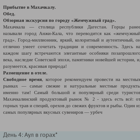
Прибытие в Махачкалу.
Обед.
Обзорная экскурсия по городу «Жемчужный град».
Махачкала — столица республики Дагестан. Горцы ране
называли город Анжи-Кала, что переводится как «жемчужны
град». Город-миллионник, яркий, колоритный и аутентичный, о
отлично умеет сочетать традиции и современность. Здесь н
каждом шагу встречаются элегантные особняки позапрошлог
века, наследие Советской эпохи, памятники новейшей истории, и
разумеется, красивая природа!
Размещение в отеле.
Свободное время
, которое рекомендуем провести на местны
рынках — самые свежие и натуральные местные продукт
именно там! Самый большой и популярный среди туристо
Махачкалинский продуктовый рынок № 2 - здесь есть всё: о
горных трав и специй, орехов до свежих фруктов и рыбы. Один и
самых популярных вкусных сувениров — урбеч
День 4: Аул в горах*