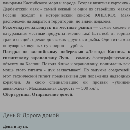
панорамы Каспийского моря и города. Вторая визитная карточка 
Дербентский маяк - самый южный и один из старейших маяко
России (входит в исторический список ЮНЕСКО). Мая
расположен на закрытой территории, но виден издалека.
Рекомендуем заглянуть на местные рынки
— самые свежие 
натуральные местные продукты именно там! Есть всё: от горны
трав и специй, орехов до свежих фруктов и рыбы. Один из самы
популярных вкусных сувениров — урбеч.
Поездка по каспийскому побережью «Легенда Каспия» 
гигантскому экраноплану Лунь
– самому фотографируемом
объекту на Каспии. Походя ближе к экраноплану, понимаешь вс
мощь этого гиганта - дух захватывает! По задумке создателей
этот технический гигант предназначен для поражения надводны
кораблей. За свою специализацию он прозван «убийце
авианосцев». Максимальная скорость — 500 км/ч.
Сбор группы. Отправление домой.
День 8: Дорога домой
День в пути.