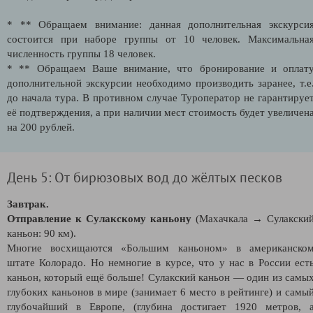
* ** Обращаем внимание: данная дополнительная экскурси
состоится при наборе группы от 10 человек. Максимальна
численность группы 18 человек.
* ** Обращаем Ваше внимание, что бронирование и оплат
дополнительной экскурсии необходимо производить заранее, т.е
до начала тура. В противном случае Туроператор не гарантируе
её подтверждения, а при наличии мест стоимость будет увеличен
на 200 рублей.
День 5: От бирюзовых вод до жёлтых песков
Завтрак.
Отправление к Сулакскому каньону
(Махачкала → Сулакски
каньон: 90 км).
Многие восхищаются «Большим каньоном» в американско
штате Колорадо. Но немногие в курсе, что у нас в России ест
каньон, который ещё больше! Сулакский каньон — один из самы
глубоких каньонов в мире (занимает 6 место в рейтинге) и самы
глубочайший в Европе, (глубина достигает 1920 метров, 