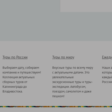
Туры по России
Туры по миру
Ежедн
Выбираем дату, собираем
Вкусные туры по всему миру
Наши а
компанию и путешествуем!
с актуальными датами. Это
котор
Коллекция актуальных
увлекательные
каждый
сборных туров от
экскурсионные туры и туры-
России
Калининграда до
экспедиции. Автобусом,
Владивостока.
поездом, самолетом и даже
пешком!