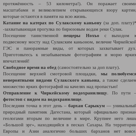
протяжённость – 53 километра!). Он поражает своим
масштабами и великолепием открывающихся взору картин
которые остаются в памяти на всю жизнь.
Катание на катерах по Сулакскому каньону
(за доп. плату)
-захватывающая прогулка по бирюзовым водам реки Сулак.
Посещение таинственной
пещеры Нохъо
с выходом 
подвесному мосту над Сулакским каньоном, величие Чиркейско
ГЭС и панорамные виды, от которых захватывает дух
Приготовьтесь к незабываемым фотографиям и морю ярки
впечатлений!
Свободное время на обед
(самостоятельно за доп плату).
Посещение верхней смотровой площадки,
мы полюбуемс
невероятными видами Сулакского каньона
, а также сделае
множество ярких фотографий на качелях над пропастью!
Отправление к Чиркейскому водохранилищу
. По пути 
фотостоп с видом на водохранилище
.
Последняя точка в этот день –
бархан Сарыкум
— уникальны
природный памятник Дагестана, который официально призна
геологами вторым по величине в мире. Крупнее него лиш
«Большой эрг», находящийся в песках Сахары. На территори
Европы и Азии аналогично больших барханов нет вовсе