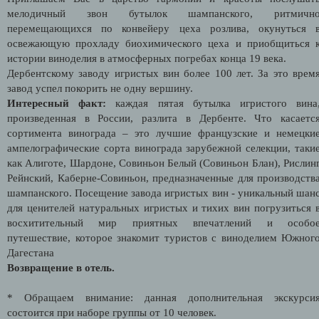
мелодичный звон бутылок шампанского, ритмичн
перемещающихся по конвейеру цеха розлива, окунуться 
освежающую прохладу биохимического цеха и приобщиться 
истории виноделия в атмосферных погребах конца 19 века.
Дербентскому заводу игристых вин более 100 лет. За это врем
завод успел покорить не одну вершину.
Интересный факт:
каждая пятая бутылка игристого вина
произведенная в России, разлита в Дербенте. Что касаетс
сортимента винограда – это лучшие французские и немецки
ампелографические сорта винограда зарубежной селекции, таки
как Алиготе, Шардоне, Совиньон Белый (Совиньон Блан), Рислин
Рейнский, Каберне-Совиньон, предназначенные для производств
шампанского. Посещение завода игристых вин - уникальный шан
для ценителей натуральных игристых и тихих вин погрузиться 
восхитительный мир приятных впечатлений и особо
путешествие, которое знакомит туристов с виноделием Южног
Дагестана
Возвращение в отель.
* Обращаем внимание: данная дополнительная экскурси
состоится при наборе группы от 10 человек.