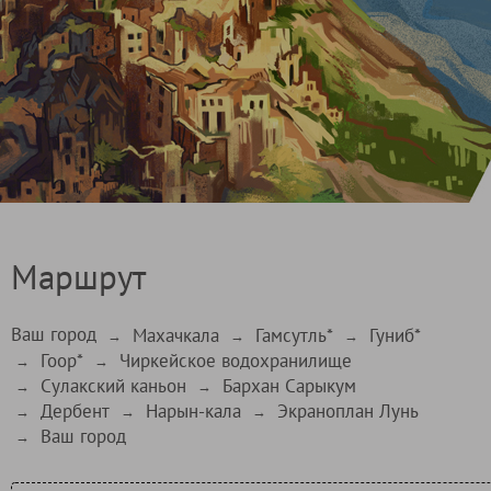
Маршрут
Ваш город
Махачкала
Гамсутль*
Гуниб*
→
→
→
Гоор*
Чиркейское водохранилище
→
→
Сулакский каньон
Бархан Сарыкум
→
→
Дербент
Нарын-кала
Экраноплан Лунь
→
→
→
Ваш город
→