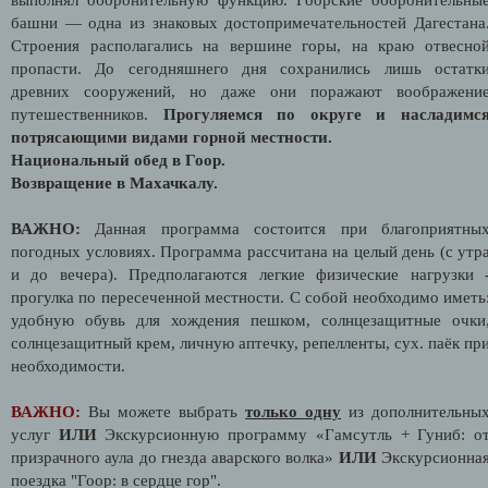
башни — одна из знаковых достопримечательностей Дагестана
Строения располагались на вершине горы, на краю отвесно
пропасти. До сегодняшнего дня сохранились лишь остатк
древних сооружений, но даже они поражают воображени
путешественников.
Прогуляемся по округе и насладимс
потрясающими видами горной местности.
Национальный обед в Гоор.
Возвращение в Махачкалу.
ВАЖНО:
Данная программа состоится при благоприятны
погодных условиях. Программа рассчитана на целый день (с утр
и до вечера). Предполагаются легкие физические нагрузки 
прогулка по пересеченной местности. С собой необходимо иметь
удобную обувь для хождения пешком, солнцезащитные очки
солнцезащитный крем, личную аптечку, репелленты, сух. паёк пр
необходимости.
ВАЖНО:
Вы можете выбрать
только одну
из дополнительны
услуг
ИЛИ
Экскурсионную программу «Гамсутль + Гуниб: о
призрачного аула до гнезда аварского волка»
ИЛИ
Экскурсионна
поездка "Гоор: в сердце гор".