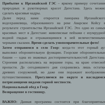
Прибытие к Ирганайской ГЭС
– яркому примеру сочетани
природных и рукотворных красот Дагестана. Здесь можн
сделать красивые кадры.
Далее перед нами откроется панорама Ирганайског
водохранилища, образованного на реке Аварское Койсу 
результате строительства Ирганайской ГЭС. Это одно из самы
красивых мест в Дагестане: живописные пейзажи с изумрудно
водной гладью и отражающимися в ней величественным
черными скалами.
Время сделать умопомрачительные фото!
Затем отправимся в село Гоор:
когда-то этот горный ау
выполнял оборонительную функцию. Гоорские оборонительны
башни — одна из знаковых достопримечательностей Дагестана
Строения располагались на вершине горы, на краю отвесно
пропасти. До сегодняшнего дня сохранились лишь остатк
древних сооружений, но даже они поражают воображени
путешественников.
Прогуляемся по округе и насладимс
потрясающими видами горной местности.
Национальный обед в Гоор.
Возвращение в гостиницу.
ВАЖНО:
Данная программа состоится при благоприятны