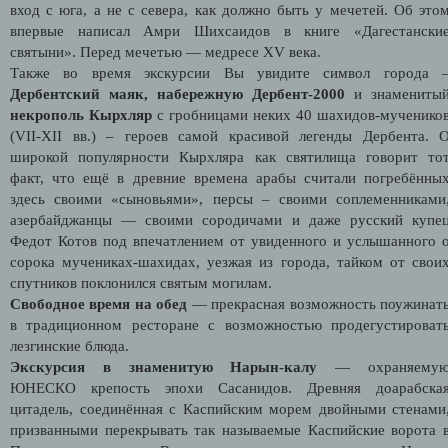
вход с юга, а не с севера, как должно быть у мечетей. Об это
впервые написал Амри Шихсаидов в книге «Дагестански
святыни». Перед мечетью — медресе XV века.
Также во время экскурсии Вы увидите символ города 
Дербентский маяк,
набережную Дербент-2000
и знамениты
некрополь Кырхляр
с гробницами неких 40 шахидов-мученико
(VII-XII вв.) – героев самой красивой легенды Дербента. 
широкой популярности Кырхляра как святилища говорит то
факт, что ещё в древние времена арабы считали погребённы
здесь своими «сыновьями», персы – своими соплеменниками
азербайджанцы — своими сородичами и даже русский купе
Федот Котов под впечатлением от увиденного и услышанного 
сорока мучениках-шахидах, уезжая из города, тайком от свои
спутников поклонился святым могилам.
Свободное время на обед
— прекрасная возможность поужинат
в традиционном ресторане c возможностью продегустироват
лезгинские блюда.
Экскурсия в знаменитую Нарын-калу
— охраняему
ЮНЕСКО крепость эпохи Сасанидов. Древняя доарабска
цитадель, соединённая с Каспийским морем двойными стенами
призванными перекрывать так называемые Каспийские ворота 