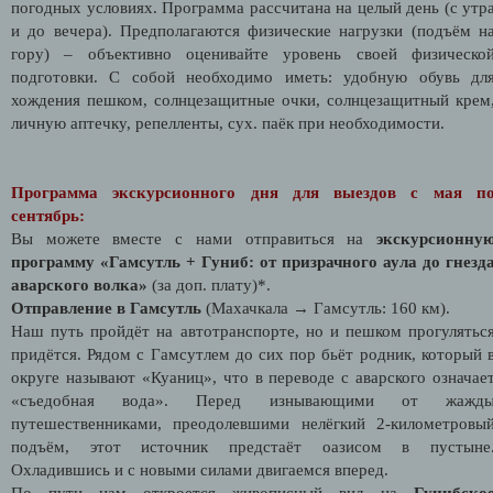
погодных условиях. Программа рассчитана на целый день (с утр
и до вечера). Предполагаются физические нагрузки (подъём н
гору) – объективно оценивайте уровень своей физическо
подготовки. С собой необходимо иметь: удобную обувь дл
хождения пешком, солнцезащитные очки, солнцезащитный крем
личную аптечку, репелленты, сух. паёк при необходимости.
Программа экскурсионного дня для выездов с мая п
сентябрь:
Вы можете вместе с нами отправиться на
экскурсионну
программу «Гамсутль + Гуниб: от призрачного аула до гнезд
аварского волка»
(за доп. плату)*.
Отправление в Гамсутль
(Махачкала → Гамсутль: 160 км).
Наш путь пройдёт на автотранспорте, но и пешком прогулятьс
придётся. Рядом с Гамсутлем до сих пор бьёт родник, который 
округе называют «Куаниц», что в переводе с аварского означае
«съедобная вода». Перед изнывающими от жажд
путешественниками, преодолевшими нелёгкий 2-километровы
подъём, этот источник предстаёт оазисом в пустыне
Охладившись и с новыми силами двигаемся вперед.
По пути нам откроется живописный вид на
Гунибско