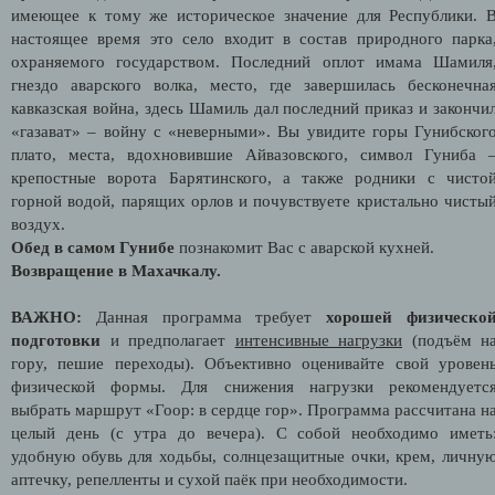
имеющее к тому же историческое значение для Республики. 
настоящее время это село входит в состав природного парка
охраняемого государством. Последний оплот имама Шамиля
гнездо аварского волка, место, где завершилась бесконечна
кавказская война, здесь Шамиль дал последний приказ и закончи
«газават» – войну с «неверными». Вы увидите горы Гунибског
плато, места, вдохновившие Айвазовского, символ Гуниба 
крепостные ворота Барятинского, а также родники с чисто
горной водой, парящих орлов и почувствуете кристально чисты
воздух.
Обед в самом Гунибе
познакомит Вас с аварской кухней.
Возвращение в Махачкалу.
ВАЖНО:
Данная программа требует
хорошей физическо
подготовки
и предполагает
интенсивные нагрузки
(подъём н
гору, пешие переходы). Объективно оценивайте свой уровен
физической формы. Для снижения нагрузки рекомендуетс
выбрать маршрут «Гоор: в сердце гор». Программа рассчитана н
целый день (с утра до вечера). С собой необходимо иметь
удобную обувь для ходьбы, солнцезащитные очки, крем, личну
аптечку, репелленты и сухой паёк при необходимости.