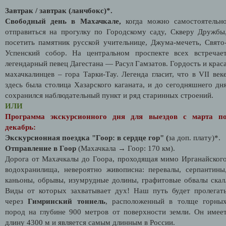
Завтрак / завтрак (ланчбокс)*.
Свободный день в Махачкале,
когда можно самостоятельн
отправиться на прогулку по Городскому саду, Скверу Дружбы
посетить памятник русской учительнице, Джума-мечеть, Свято
Успенский собор. На центральном проспекте всех встречае
легендарный певец Дагестана — Расул Гамзатов. Гордость и крас
махачкалинцев – гора Тарки-Тау. Легенда гласит, что в VII век
здесь была столица Хазарского каганата, и до сегодняшнего дн
сохранился наблюдательный пункт и ряд старинных строений.
ИЛИ
Программа экскурсионного дня для выездов с марта п
декабрь:
Экскурсионная поездка "Гоор: в сердце гор" (
за доп. плату)*.
Отправление в Гоор
(Махачкала → Гоор: 170 км).
Дорога от Махачкалы до Гоора, проходящая мимо Ирганайског
водохранилища, невероятно живописна: перевалы, серпантины
каньоны, обрывы, изумрудные долины, графитовые обвалы скал
Виды от которых захватывает дух! Наш путь будет пролегат
через
Гимринский тоннель
, расположенный в толще горны
пород на глубине 900 метров от поверхности земли. Он имее
длину 4300 м и является самым длинным в России.