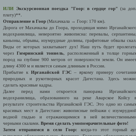
ИЛИ
Экскурсионная поездка "Гоор: в сердце гор"
(за доп
плату)**.
Отправление в Гоор
(Махачкала → Гоор: 170 км).
Дорога от Махачкалы до Гоора, проходящая мимо Ирганайског
водохранилища, невероятно живописна: перевалы, серпантины
каньоны, обрывы, изумрудные долины, графитовые обвалы скал
Виды от которых захватывает дух! Наш путь будет пролегат
через
Гимринский тоннель
, расположенный в толще горны
пород на глубине 900 метров от поверхности земли. Он имее
длину 4300 м и является самым длинным в России.
Прибытие к
Ирганайской ГЭС
– яркому примеру сочетани
природных и рукотворных красот Дагестана. Здесь можн
сделать красивые кадры.
Далее перед нами откроется панорама Ирганайског
водохранилища, образованного на реке Аварское Койсу 
результате строительства Ирганайской ГЭС. Это одно из самы
красивых мест в Дагестане: живописные пейзажи с изумрудно
водной гладью и отражающимися в ней величественным
черными скалами.
Время сделать умопомрачительные фото!
Затем отправимся в село Гоор:
когда-то этот горный ау
выполнял оборонительную функцию. Гоорские оборонительны