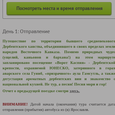
Посмотреть места и время отправления
День 1: Отправление
Путешествие по территории бывшего средневековог
Дербентского ханства, объединившего в своих пределах земл
народов Восточного Кавказа. Помимо природных чуде
(ущелий, каньонов и бархана!) на этом маршрут
запланировано посещение «Ворот Каспия» - Дербентско
крепости, охраняемой ЮНЕСКО, затерянного в гора
аварского села Гуниб, «призрачного» аула Гамсутль, а такж
дегустация ароматных дербентских вин и знакомство 
национальной кухней. Не тур, а песня! Песня моря и гор!
Отчет о предыдущей поездке смотри
здесь.
ВНИМАНИЕ!
Датой начала (окончания) тура считается дат
отправления (прибытия) автобуса из (в) Ярославля.