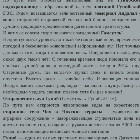
водохранилище
с образованной на нем
плотиной Гунибско
ГЭС
. Рядом возвышается величественный
мемориал Андалал
копия старинной сторожевой сигнальной башни, построенная 
лучших традициях средневековой дагестанской архитектуры.
И вот уже совсем скоро покажется загадочный
Гамсутль!
Неприступный, суровый, но такой беззащитный перед временем 
погодой и бесконечно живописный заброшенный аул. Нет точны
данных о том, когда он появился здесь. Предположительно, аул
около двух тысяч лет! С течением времени люди покидали его 
поисках лучшей доли, а последний житель умер в 2014 году
Старинные дома, где когда-то звучал смех и кипела жизнь
опустели. Вместо крыш — голубое небо. И звенящая тишина
Воздух пьянит запахами трав, виды — западают в душу. Гамсутл
необходимо увидеть своими глазами хотя бы раз в жизни!
Отправление в аул Гуниб
(Гамсутль → Гуниб: 21 км).
По пути нам откроются живописные виды на окрестности
старинное село Чох и Чохские террасы
– удивительно
аграрное сооружение – завораживающее ступенчатые поля н
крутых склонах гор, созданные руками человека около 5000 ле
назад, напоминающие китайские чайные плантации.
Гуниб
— одно из самых красивых высокогорных сёл Дагестана