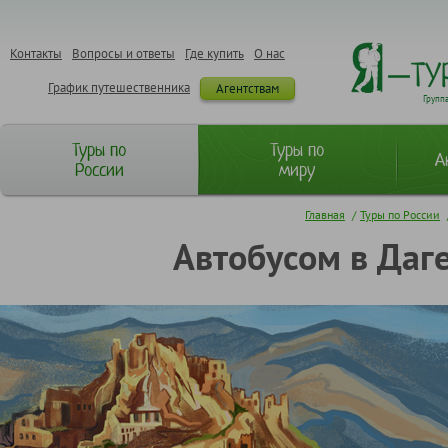
Контакты
Вопросы и ответы
Где купить
О нас
График путешественника
Агентствам
Групп
Туры по
Туры по
А
России
миру
Главная
/
Туры по России
Автобусом в Даге