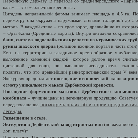
Персидскую державу. В переводе со среднеперсидского «Нарын
кала» — это «солнечная крепость».
Цитадель неправильной формы занимает площадь в 4,5 га. П
периметру она окружена наружными стенами толщиной до 3-
метров. В каждой стене – по трое ворот, древнейшие из которы
– Орта-Каны (Срединные ворота). Внутри цитадели сохранилис
бани, система водоснабжения крепости из керамических труб
руины шахского дворца
(большой входной портал и часть стен)
Есть на территории и загадочное крестообразное углубление
выложенное каменной кладкой, которое долгое время считал
цистерной для воды, но нынешние исследователи склонн
полагать, что это древнейший раннехристианский храм V века
Экскурсия предполагает
посещение исторической экспозиции 
осмотр уникального макета Дербентской крепости.
Посещение фирменного магазина Дербентского коньячног
комбината
– лучшие цены на легендарную продукцию. Советуе
посмотреть ролик об истории предприятия
перед посещение
легенды.
Размещение в отеле.
Экскурсия в Дербентский завод игристых вин
(по желанию и з
доп. плату)*
Приглашаем Вас в царство гармонии и красоты послушат