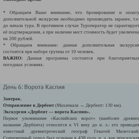
* Обращаем Ваше внимание, что бронирование и оплат
дополнительной экскурсии необходимо производить заранее, т.е
до начала тура. В противном случае Туроператор не гарантируе
её подтверждения, а при наличии мест стоимость будет увеличен
на 200 рублей.
* Обращаем внимание: данная дополнительная экскурси
состоится при наборе группы от 10 человек.
ВАЖНО:
Данная программа состоится при благоприятны
погодных условиях.
День 6: Ворота Каспия
Завтрак.
Отправление в Дербент
(Махачкала → Дербент: 130 км).
Экскурсия «Дербент — ворота Каспия».
Первое упоминание «Каспийских ворот» (наиболее древне
название Дербента) относится к VI веку до н. э.: его приводи
известный древнегреческий географ Гекатей Милетский
Современный город был основан в 438 году н. э. как персидска