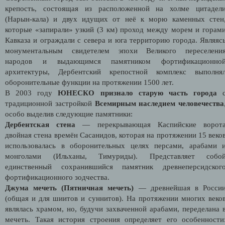
крепость, состоящая из расположенной на холме цитадел
(Нарын-кала) и двух идущих от неё к морю каменных стен
которые «запирали» узкий (3 км) проход между морем и горам
Кавказа и ограждали с севера и юга территорию города. Являяс
монументальным свидетелем эпохи Великого переселени
народов и выдающимся памятником фортификационно
архитектуры, Дербентский крепостной комплекс выполня
оборонительные функции на протяжении 1500 лет.
В 2003 году
ЮНЕСКО признало старую часть города
традиционной застройкой
Всемирным наследием человечества
особо выделив следующие памятники:
Дербентская стена
— перекрывающая Каспийские ворот
двойная стена времён Сасанидов, которая на протяжении 15 веко
использовалась в оборонительных целях персами, арабами 
монголами (Ильханы, Тимуриды). Представляет собо
единственный сохранившийся памятник древнеперсидског
фортификационного зодчества.
Джума мечеть (Пятничная мечеть)
— древнейшая в Росси
(общая и для шиитов и суннитов). На протяжении многих веко
являлась храмом, но, будучи захваченной арабами, переделана 
мечеть. Такая история строения определяет его особенности