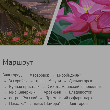
Маршрут
Ваш город
Хабаровск
Биробиджан*
→
→
Уссурийск
трасса Уссури
Дальнегорск
→
→
→
Рудная пристань
Сихотэ-Алинский заповедник
→
→
мыс Северный
Арсеньев
Владивосток
→
→
→
остров Русский
Приморский сафари-парк*
→
→
Находка*
пляж Шамора*
Ваш город
→
→
→