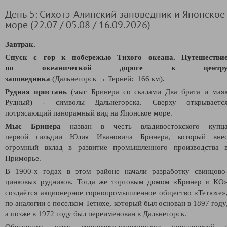
День 5: Сихотэ-Алинский заповедник и Японское
море (22.07 / 05.08 / 16.09.2026)
Завтрак.
Спуск с гор к побережью Тихого океана. Путешестви
по океанической дороге к центр
заповедника
(Дальнегорск → Терней: 166 км)
.
Рудная пристань
(мыс Бринера со скалами Два брата и мая
Рудный) - символы Дальнегорска. Сверху открываетс
потрясающий панорамный вид на Японское море.
Мыс Бринера
назван в честь владивостокского купц
первой гильдии Юлия Ивановича Бринера, который вне
огромный вклад в развитие промышленного производства 
Приморье.
В 1900-х годах в этом районе начали разработку свинцово
цинковых рудников. Тогда же торговым домом «Бринер и КО
создаётся акционерное горнопромышленное общество «Тетюхе»
по аналогии с поселком Тетюхе, который был основан в 1897 году
а позже в 1972 году был переименован в Дальнегорск.
Обеспечить связь горнометаллургических предприятий 