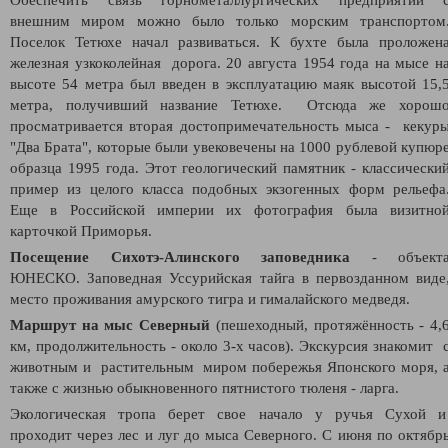
внешним миром можно было только морским транспортом
Поселок Тетюхе начал развиваться. К бухте была проложен
железная узкоколейная дорога. 20 августа 1954 года на мысе н
высоте 54 метра был введен в эксплуатацию маяк высотой 15,
метра, получивший название Тетюхе. Отсюда же хорош
просматривается вторая достопримечательность мыса - кекур
"Два Брата", которые были увековечены на 1000 рублевой купюр
образца 1995 года. Этот геологический памятник - классически
пример из целого класса подобных экзогенных форм рельефа
Еще в Российской империи их фотография была визитно
карточкой Приморья.
Посещение Сихотэ-Алинского заповедника
- объект
ЮНЕСКО. Заповедная Уссурийская тайга в первозданном виде
место проживания амурского тигра и гималайского медведя.
Маршрут на мыс Северный
(пешеходный, протяжённость - 4,
км, продолжительность - около 3-х часов). Экскурсия знакомит 
животным и растительным миром побережья Японского моря, 
также с жизнью обыкновенного пятнистого тюленя - ларга.
Экологическая тропа берет свое начало у ручья Сухой 
проходит через лес и луг до мыса Северного. С июня по октябр