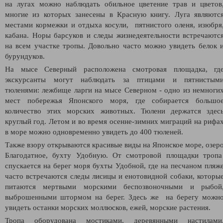
на лугах можно наблюдать обильное цветение трав и цветов
многие из которых занесены в Красную книгу. Луга являютс
местами кормежки и отдыха косули, пятнистого оленя, изюбря
кабана. Норы барсуков и следы жизнедеятельности встречаютс
на всем участке тропы. Довольно часто можно увидеть белок 
бурундуков.
На мысе Северный расположена смотровая площадка, гд
экскурсанты могут наблюдать за птицами и пятнистым
тюленями: лежбище ларги на мысе Северном - одно из немноги
мест побережья Японского моря, где собирается большо
количество этих морских животных. Тюлени держатся здес
круглый год. Летом и во время осенне-зимних миграций на рифа
в море можно одновременно увидеть до 400 тюленей.
Также взору открываются красивые виды на Японское море, озер
Благодатное, бухту Удобную. От смотровой площадки троп
спускается на берег моря бухты Удобной, где на песчаном пляж
часто встречаются следы лисицы и енотовидной собаки, которы
питаются мертвыми морскими беспозвоночными и рыбой
выброшенными штормом на берег. Здесь же на берегу можн
увидеть останки морских моллюсков, ежей, морские растения.
Тропа оборудована мостиками, деревянными настилами