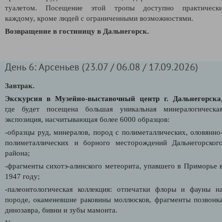
туалетом. Посещение этой тропы доступно практическ
каждому, кроме людей с ограниченными возможностями.
Возвращение в гостиницу в Дальнегорск.
День 6: Арсеньев (23.07 / 06.08 / 17.09.2026)
Завтрак.
Экскурсия в Музейно-выставочный центр г. Дальнегорска
где
будет посещена большая уникальная минералогическа
экспозиция, насчитывающая более 6000 образцов:
-образцы руд, минералов, пород с полиметаллических, оловянно
полиметаллических и борного месторождений Дальнегорског
района;
-ф
рагменты сихотэ-алинского метеорита, упавшего в Приморье 
1947 году;
-палеонтологическая коллекция: отпечатки флоры и фауны н
породе, окаменевшие раковины моллюсков, фрагменты позвонк
динозавра, бивни и зубы мамонта.