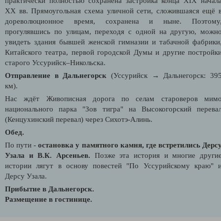
практически полностью сохранена застройка конца XIX начал
XX вв. Прямоугольная схема уличной сети, сложившаяся ещё 
дореволюционное время, сохранена и ныне. Поэтому
прогулявшись по улицам, переходя с одной на другую, можн
увидеть здания бывшей женской гимназии и табачной фабрики
Китайского театра, первой городской Думы и другие постройк
старого Уссурийск–Никольска.
Отправление в Дальнегорск
(Уссурийск → Дальнегорск: 39
км).
Нас ждёт Живописная дорога по селам староверов мим
национального парка "Зов тигра" на Высокогорский перева
(Кенцухинский перевал) через Сихотэ-Алинь.
Обед.
По пути -
остановка у памятного камня, где встретились Дерс
Узала и В.К. Арсеньев.
Позже эта история и многие други
истории лягут в основу повестей "По Уссурийскому краю" 
Дерсу Узала.
Прибытие в Дальнегорск.
Размещение в гостинице.