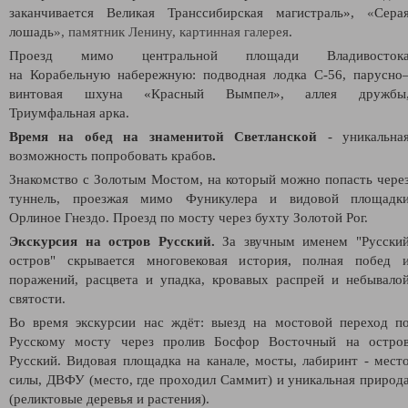
заканчивается Великая Транссибирская магистраль»,
«
Сера
лошадь
», памятник Ленину, картинная галерея
.
Проезд мимо центральной площади Владивосток
на Корабельную набережную: подводная лодка С-56, парусно
винтовая шхуна «Красный Вымпел», аллея дружбы
Триумфальная арка.
Время на обед на знаменитой Светланской
- уникальна
возможность попробовать крабов
.
Знакомство с Золотым Мостом, на который можно попасть чере
туннель, проезжая мимо Фуникулера и видовой площадк
Орлиное Гнездо. Проезд по мосту через бухту Золотой Рог.
Экскурсия на остров Русский.
За звучным именем "Русски
остров" скрывается многовековая история, полная побед 
поражений, расцвета и упадка, кровавых распрей и небывало
святости.
Во время экскурсии нас ждёт: выезд на мостовой переход п
Русскому мосту через пролив Босфор Восточный на остро
Русский. Видовая площадка на канале, мосты, лабиринт - мест
силы, ДВФУ (место, где проходил Саммит) и уникальная природ
(реликтовые деревья и растения).