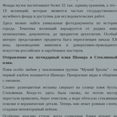
Фонды музея насчитывают более 32 тыс. единиц хранения, а это 
19 коллекций, которые являются частью государственног
музейного фонда и доступны для исследовательских работ.
Здесь можно найти уникальные фотодокументы по истори
города. Тематика коллекций варьируется от редких книг
нумизматики, документов, до предметов археологии. Особы
интерес представляют предметы быта переселенцев начала X
века, произведения живописи и декоративно-прикладног
искусства российских и зарубежных мастеров.
Отправление на легендарный пляж Шамора и Стеклянны
пляж.
Пляж особо любим у поклонников группы "Мумий Тролль" - и
первый альбом называется Шамора. Прекрасные виды и общени
с океаном.
Словно разноцветная мозаика сверкает на солнце пляж бухт
Стеклянная. Когда-то здесь была свалка, но потом мусо
перестали привозить, берег очистили, а море обтесало стеклянны
осколки и керамические детали. Теперь они лежат ровным слоем
создавая неповторимый пейзаж.
Особенно красиво утром, когда солнечные блики играют н