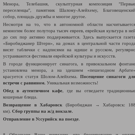
Менора, Телебашня, скульптурная композиция "Первы
переселенцы", памятник Шалому-Алейхему, Благовещенски
собор, площадь дружбы и многое другое.
Несмотря на то, что в автономной области насчитываетс
немногим более полутора тысяч евреев, еврейская культура в не
до сих пор активно поддерживается. Здесь выпускается газет
«Биробиджанер Штерн», на домах в центральной части город
висят таблички с надписями на идише и русском, регулярн
устраиваются фестивали еврейской культуры и искусств.
В городе функционирует синагога, в привокзальном фонтан
установлена менора, а на здешнем «пешеходном Арбате
красуется статуя Шолом-Алейхема.
Посещение синагоги дл
встречи с раввином.
Уникальная возможность!
Обед в аутентичном кафе
, где вы отведаете традиционны
кошерные блюда.
Возвращение в Хабаровск
(Биробиджан
→
Хабаровск: 18
км).
Сбор группы на ж/д вокзале.
Отправление в Уссурийск на
поезде
.
* Обращаем Ваше внимание, что бронирование и оплат