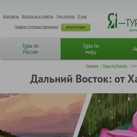
Контакты
Вопросы и ответы
Где купить
О нас
График путешественника
Агентствам
Групп
Туры по
Туры по
А
России
миру
Главная
/
Туры по России
/
Дал
Дальний Восток: от Х