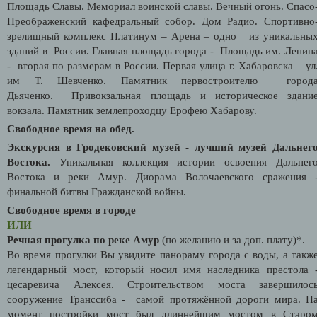
Площадь Славы. Мемориал воинской славы. Вечный огонь. Спасо
Преображенский кафедральный собор. Дом Радио. Спортивно
зрелищный комплекс Платинум – Арена – одно из уникальны
зданий в России. Главная площадь города - Площадь им. Ленин
- вторая по размерам в России. Первая улица г. Хабаровска – ул
им Т. Шевченко. Памятник первостроителю город
Дьяченко. Привокзальная площадь и историческое здани
вокзала. Памятник землепроходцу Ерофею Хабарову.
Свободное время на обед.
Экскурсия в Гродековский музей - лучший музей Дальнег
Востока.
Уникальная коллекция истории освоения Дальнег
Востока и реки Амур. Диорама Волочаевского сражения 
финальной битвы Гражданской войны.
Свободное время в городе
ИЛИ
Речная прогулка по реке Амур
(по желанию и за доп. плату)*.
Во время прогулки Вы увидите панораму города с воды, а такж
легендарный мост, который носил имя наследника престола 
цесаревича Алексея. Строительством моста завершилос
сооружение Транссиба - самой протяжённой дороги мира. Н
момент постройки мост был длиннейшим мостом в Старо