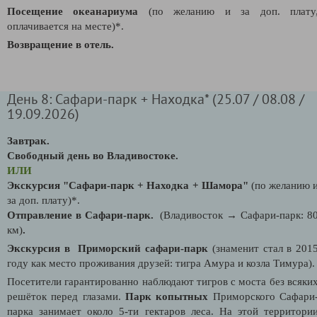
Посещение океанариума
(по желанию и за доп. плату
оплачивается на месте)*.
Возвращение в отель.
День 8: Сафари-парк + Находка* (25.07 / 08.08 /
19.09.2026)
Завтрак.
Свободный день во Владивостоке.
ИЛИ
Экскурсия "
Сафари-парк + Находка + Шамора"
(по желанию 
за доп. плату)*.
Отправление в Сафари-парк.
(Владивосток
→
Сафари-парк: 8
км)
.
Экскурсия в Приморский сафари-парк
(знаменит стал в 201
году как место проживания друзей: тигра Амура и козла Тимура).
Посетители гарантированно наблюдают тигров с моста без всяки
решёток перед глазами.
Парк копытных
Приморского Сафари
парка занимает около 5-ти гектаров леса. На этой территори