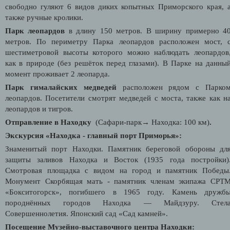
свободно гуляют 6 видов диких копытных Приморского края, 
также ручные кролики.
Парк леопардов
в длину 150 метров. В ширину примерно 4
метров. По периметру Парка леопардов расположен мост, 
шестиметровой высоты которого можно наблюдать леопардов
как в природе (без решёток перед глазами). В Парке на данны
момент проживает 2 леопарда.
Парк гималайских медведей
расположен рядом с Парко
леопардов. Посетители смотрят медведей с моста, также как н
леопардов и тигров.
Отправление в Находку
(
Сафари-парк
→
Находка
: 100 км)
.
Экскурсия «Находка - главный порт Приморья»:
Знаменитый порт Находки. Памятник береговой обороны дл
защиты заливов Находка и Восток (1935 года постройки)
Смотровая площадка с видом на город и памятник Победы
Монумент Скорбящая мать - памятник членам экипажа СРТ
«Бокситогорск», погибшего в 1965 году. Камень дружб
породнённых городов Находка — Майдзуру. Стел
Совершеннолетия. Японский сад «Сад камней».
Посещение Музейно-выставочного центра Находки: