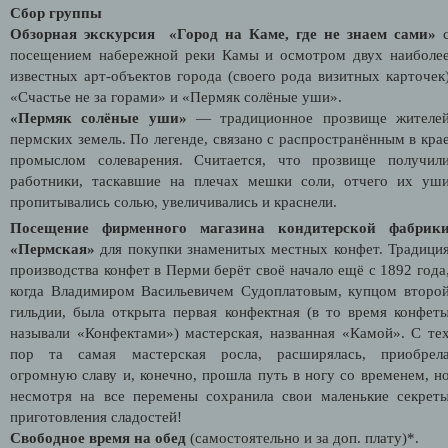
Сбор группы
Обзорная экскурсия «Город на Каме, где не знаем сами»
посещением набережной реки Камы и осмотром двух наиболе
известных арт-объектов города (своего рода визитных карточек
«Счастье не за горами» и «Пермяк солёные уши».
«Пермяк солёные уши»
— традиционное прозвище жителе
пермских земель. По легенде, связано с распространённым в кра
промыслом солеварения. Считается, что прозвище получил
работники, таскавшие на плечах мешки соли, отчего их уш
пропитывались солью, увеличивались и краснели.
Посещение фирменного магазина кондитерской фабрик
«Пермская»
для покупки знаменитых местных конфет. Традици
производства конфет в Перми берёт своё начало ещё с 1892 года
когда Владимиром Васильевичем Судоплатовым, купцом второ
гильдии, была открыта первая конфектная (в то время конфет
называли «Конфектами») мастерская, названная «Камой». С те
пор та самая мастерская росла, расширялась, приобрел
огромную славу и, конечно, прошла путь в ногу со временем, н
несмотря на все перемены сохранила свои маленькие секрет
приготовления сладостей!
Свободное время на обед
(самостоятельно и за доп. плату)*.