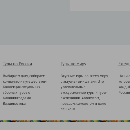
Туры по России
Туры по миру
Ежедн
Выбираем дату, собираем
Вкусные туры по всему миру
Наши а
компанию и путешествуем!
с актуальными датами. Это
котор
Коллекция актуальных
увлекательные
каждый
сборных туров от
экскурсионные туры и туры-
России
Калининграда до
экспедиции. Автобусом,
Владивостока.
поездом, самолетом и даже
пешком!