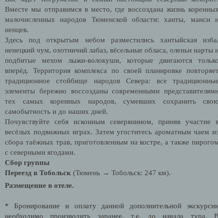
Вместе мы отправимся в место, где воссоздана жизнь коренны
малочисленных народов Тюменской области: ханты, манси 
ненцев.
Здесь под открытым небом разместились хантыйская изба
ненецкий чум, охотничий лабаз, вёсельные обласа, оленьи нарты 
подбитые мехом лыжи-волокуши, которые двигаются тольк
вперёд.
Территория комплекса по своей планировке повторяе
традиционное стойбище народов Севера:
все традиционны
элементы бережно воссозданы современными представителям
тех самых коренных народов, сумевших сохранить сво
самобытность и до наших дней.
Почувствуйте себя исконным северянином, приняв участие 
весёлых подвижных играх. Затем угоститесь ароматным чаем и
сбора таёжных трав, приготовленным на костре, а также пирого
с северными ягодами.
Сбор группы
Переезд в Тобольск
(Тюмень → Тобольск: 247 км).
Размещение в отеле.
* Бронирование и оплату данной дополнительной экскурси
необходимо производить заранее, т.е. до начала тура. 