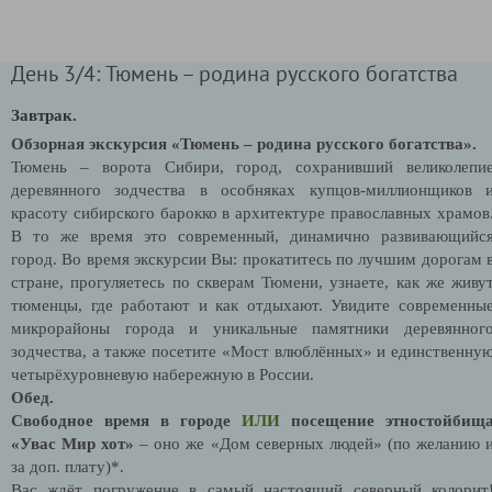
День 3/4: Тюмень – родина русского богатства
Завтрак.
Обзорная экскурсия «Тюмень – родина русского богатства».
Тюмень – ворота Сибири, город, сохранивший великолепи
деревянного зодчества в особняках купцов-миллионщиков 
красоту сибирского барокко в архитектуре православных храмов
В то же время это современный, динамично развивающийс
город.
Во время экскурсии Вы:
прокатитесь по лучшим дорогам 
стране, прогуляетесь по скверам Тюмени, узнаете, как же живу
тюменцы, где работают и как отдыхают. Увидите современны
микрорайоны города и уникальные памятники деревянног
зодчества, а также посетите «Мост влюблённых» и единственну
четырёхуровневую набережную в России.
Обед.
Свободное время в городе
ИЛИ
посещение этностойбищ
«Увас Мир хот»
– оно же «Дом северных людей»
(по желанию 
за доп. плату)*.
Вас ждёт погружение в самый настоящий северный колорит