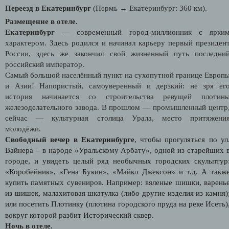
Переезд в Екатеринбург
(Пермь → Екатеринбург: 360 км).
Размещение в отеле.
Екатеринбург
— современный город-миллионник с ярки
характером. Здесь родился и начинал карьеру первый президен
России, здесь же закончил свой жизненный путь последни
российский император.
Самый большой населённый пункт на сухопутной границе Европ
и Азии! Напористый, самоуверенный и дерзкий: не зря ег
история начинается со строительства ревущей плотин
железоделательного завода. В прошлом — промышленный центр
сейчас — культурная столица Урала, место притяжени
молодёжи.
Свободный вечер в Екатеринбурге
, чтобы прогуляться по ул
Вайнера – в народе «Уральскому Арбату», одной из старейших 
городе, и увидеть целый ряд необычных городских скульптур
«Коробейник», «Гена Букин», «Майкл Джексон» и т.д. А такж
купить памятных сувениров. Например: вяленые шишки, варень
из шишек, малахитовая шкатулка (либо другие изделия из камня)
или посетить Плотинку (плотина городского пруда на реке Исеть)
вокруг которой разбит Исторический сквер.
Ночь в отеле.