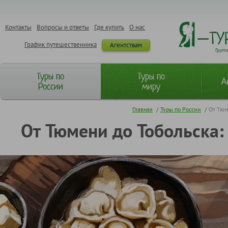
Контакты
Вопросы и ответы
Где купить
О нас
График путешественника
Агентствам
Групп
Туры по
Туры по
А
России
миру
Главная
/
Туры по России
/
От Тюм
От Тюмени до Тобольска: