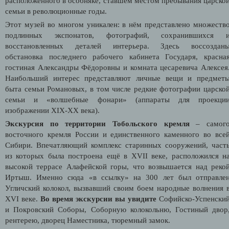
расположенного в особняке, ставшем местом пребывания царско
семьи в революционные годы.
Этот музей во многом уникален: в нём представлено множеств
подлинных экспонатов, фотографий, сохранившихся 
восстановленных деталей интерьера. Здесь воссоздан
обстановка последнего рабочего кабинета Государя, красна
гостиная Александры Фёдоровны и комната цесаревича Алексея
Наибольший интерес представляют личные вещи и предмет
быта семьи Романовых, в том числе редкие фотографии царско
семьи и «волшебные фонари» (аппараты для проекци
изображении XIX-XX века).
Экскурсия по территории Тобольского кремля
– самог
восточного кремля России и единственного каменного во все
Сибири. Впечатляющий комплекс старинных сооружений, част
из которых была построена ещё в XVII веке, расположился н
высокой террасе Алафейской горы, что возвышается над реко
Иртыш. Именно сюда «в ссылку» на 300 лет был отправле
Угличский колокол, вызвавший своим боем народные волнения 
XVI веке.
Во время экскурсии вы увидите
Софийско-Успенски
и Покровский Соборы, Соборную колокольню, Гостиный двор
рентерею, дворец Наместника, тюремный замок.