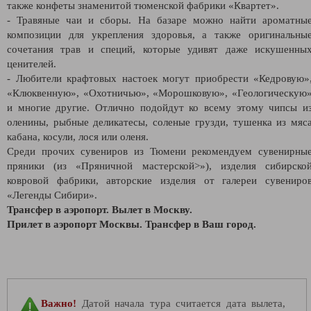
также конфеты знаменитой тюменской фабрики «Квартет».
- Травяные чаи и сборы. На базаре можно найти ароматны
композиции для укрепления здоровья, а также оригинальны
сочетания трав и специй, которые удивят даже искушенны
ценителей.
- Любители крафтовых настоек могут приобрести «Кедровую»
«Клюквенную», «Охотничью», «Морошковую», «Геологическую
и многие другие. Отлично подойдут ко всему этому чипсы и
оленины, рыбные деликатесы, соленые грузди, тушенка из мяс
кабана, косули, лося или оленя.
Среди прочих сувениров из Тюмени рекомендуем сувенирны
пряники (из «Пряничной мастерской>»), изделия сибирско
ковровой фабрики, авторские изделия от галереи сувениро
«Легенды Сибири».
Трансфер в аэропорт. Вылет в Москву.
Прилет в аэропорт Москвы. Трансфер в Ваш город.
Важно!
Датой начала тура считается дата вылета,