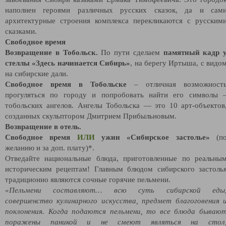
наполнен героями различных русских сказок, да и сам
архитектурные строения комплекса перекликаются с русским
сказками.
Свободное время
Возвращение в Тобольск.
По пути сделаем
памятный кадр 
стеллы «Здесь начинается Сибирь»
, на берегу Иртыша, с видо
на сибирские дали.
Свободное время в Тобольске
– отличная возможност
прогуляться по городу и попробовать найти его символы 
тобольских ангелов. Ангелы Тобольска — это 10 арт-объектов
созданных скульптором Дмитрием Прибыльновым.
Возвращение в отель.
Свободное время
ИЛИ
ужин «Сибирское застолье»
(п
желанию и за доп. плату)*.
Отведайте национальные блюда, приготовленные по реальны
историческим рецептам! Главным блюдом сибирского застоль
традиционно являются сочные горячие пельмени.
«Пельмени составляют… всю суть сибирской еды
совершенство кулинарного искусства, предмет благоговения 
поклонения. Когда подаются пельмени, то все блюда бываю
поражены паникой и не смеют являться на стол