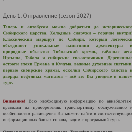
День 1: Отправление (сезон 2027)
Теперь и автобусом можно добраться до историческог
Сибирского царства. Холодные снаружи – горячие внутри
Классический маршрут по Сибири, который логическ
объединяет уникальные памятники архитектуры 
природные объекты: Тобольский кремль, таёжные лес
Иртыша, Тобола и сибирские спа-источники. Деревянны
остроги эпохи Ермака и Кучума, важные духовные святыни
первые сибирские храмы, осколки Сибирского ханства 
дворцы нефтяных магнатов – всё это Вы увидите в наше
туре.
Внимание!
Всю необходимую информацию по авиабилетам
правилам их приобретения, транспортному обслуживанию 
особенностям размещения Вы можете найти в соответствующи
информационных блоках справа, рядом с программой тура.
Отправление из Вашего города. Трансфер в аэропорт.