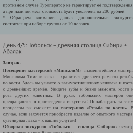
противном случае Туроператор не гарантирует её подтверждения
а при наличии мест стоимость будет увеличена на 200 рублей.
* Обращаем внимание: данная дополнительная экскурси
состоится при наборе группы от 10 человек.
День 4/5: Тобольск – древняя столица Сибири +
Абалак
Завтрак.
Посещение мастерской «МинсалиМ»
знаменитейшего мастер
Минсалима Тимергазеева – хранителя древнего ремесла резьб
по кости. Здесь вы узнаете о взаимоотношениях человека и кост
с древнейших времён. Увидите зубы и бивни мамонта, кости 
рога других животных. В руках тобольских мастеров он
превращаются в произведения искусства! Понаблюдать за эти
процессом вы сможете
на мастер-шоу «Резьба по кости».
случае, если захочется приобрести изделие от опытного мастера
сувенирная лавка – к вашим услугам!
Обзорная экскурсия «Тобольск – столица Сибири»:
осмот
исторических мест Верхнего посада.