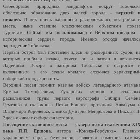
Своеобразие природных ландшафтов вокруг Тобольск
обусловило образование двух частей города –
верхней 
нижней.
В них очень живописно расположились постройки 
места, ныне ставшие классическими объектами показ
туристам.
Сейчас мы познакомимся с Верхним посадом
историческим сердцем города. Именно отсюда началос
зарождение Тобольска.
Первый острог был поставлен здесь из разобранных судов, н
которых прибыли казаки, отчего он и назван в летопися
Ладейным. Вскоре в нагорном Тобольске с острогом 
включённым в его стены кремлем сложился характерны
сибирский город-крепость.
Верхний посад помнит казачье войско легендарного атаман
Ермака Тимофеевича, бухарских купцов и ссыльны
раскольников, труды первого картографа Сибири Семён
Ремезова и сказочника Петра Ершова, протопопа Аввакума 
Владимира Короленко, химика Дмитрия Менделеева и Николая II
Здесь оживает сибирская история.
Посещение
сказочного места
—
сквера поэта-сказочника XI
века П.П. Ершова
, автора «Конька-Горбунка». Главны
украшением парка, безусловно, является памятник самом