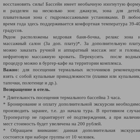
восстановить силы! Бассейн имеет необычную изогнутую форм
и разделен на несколько зон: джакузи, зона для детей
плавательная зона с гидромассажными установками. В любо
время года здесь поддерживается комфортная температура 39-4
градусов.
Рядом расположены кедровая баня-бочка, релакс зона 
массажный салон (За доп. плату)*. За дополнительную плат
можно заказать ручной и аппаратный массаж ног и головы
нефритовую массажную кровать. Перекусить после водны
процедур можно в бургер-кафе на территории комплекса.
Важно:
для посещения термальных источников рекомендуе
взять с собой купальные принадлежности (плавки или купальник
тапочки, полотенце и др.).
Возвращение в отель.
* Длительность посещения термального бассейна 3 часа.
* Бронирование и оплату дополнительной экскурсии необходим
производить заранее, т.е. до начала тура. В противном случа
Туроператор не гарантирует её подтверждения, а при наличи
мест стоимость будет увеличена на 200 рублей.
* Обращаем внимание: данная дополнительная экскурси
состоится при наборе группы от 10 человек.