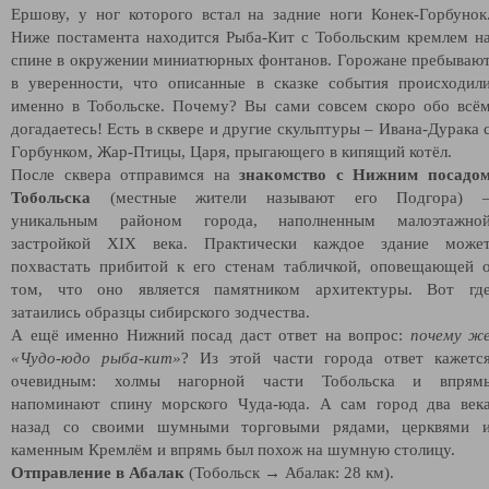
Ершову, у ног которого встал на задние ноги Конек-Горбунок
Ниже постамента находится Рыба-Кит с Тобольским кремлем н
спине в окружении миниатюрных фонтанов. Горожане пребываю
в уверенности, что описанные в сказке события происходил
именно в Тобольске. Почему? Вы сами совсем скоро обо всё
догадаетесь! Есть в сквере и другие скульптуры – Ивана-Дурака 
Горбунком, Жар-Птицы, Царя, прыгающего в кипящий котёл.
После сквера отправимся на
знакомство с Нижним посадо
Тобольска
(местные жители называют его Подгора) 
уникальным районом города, наполненным малоэтажно
застройкой XIX века. Практически каждое здание може
похвастать прибитой к его стенам табличкой, оповещающей 
том, что оно является памятником архитектуры. Вот гд
затаились образцы сибирского зодчества.
А ещё именно Нижний посад даст ответ на вопрос:
почему ж
«Чудо-юдо рыба-кит»
? Из этой части города ответ кажетс
очевидным: холмы нагорной части Тобольска и впрям
напоминают спину морского Чуда-юда. А сам город два век
назад со своими шумными торговыми рядами, церквями 
каменным Кремлём и впрямь был похож на шумную столицу.
Отправление в Абалак
(Тобольск → Абалак: 28 км).