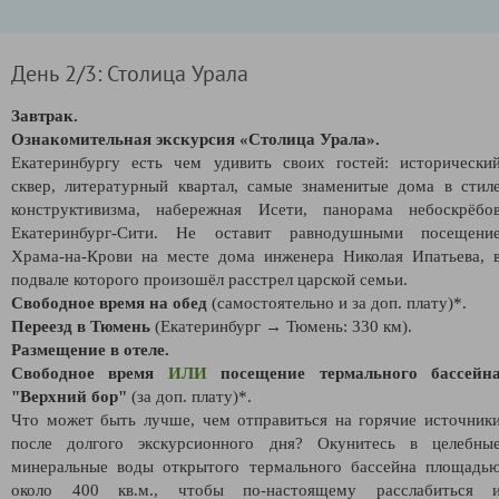
День 2/3: Столица Урала
Завтрак.
Ознакомительная экскурсия «Столица Урала».
Екатеринбургу есть чем удивить своих гостей: исторически
сквер, литературный квартал, самые знаменитые дома в стил
конструктивизма, набережная Исети, панорама небоскрёбо
Екатеринбург-Сити. Не оставит равнодушными посещени
Храма-на-Крови на месте дома инженера Николая Ипатьева, 
подвале которого произошёл расстрел царской семьи.
Свободное время на обед
(самостоятельно и за доп. плату)*.
Переезд в Тюмень
(Екатеринбург → Тюмень: 330 км).
Размещение в отеле.
Свободное время
ИЛИ
посещение термального бассейн
"Верхний бор"
(за доп. плату)*.
Что может быть лучше, чем отправиться на горячие источник
после долгого экскурсионного дня? Окунитесь в целебны
минеральные воды открытого термального бассейна площадь
около 400 кв.м., чтобы по-настоящему расслабиться 