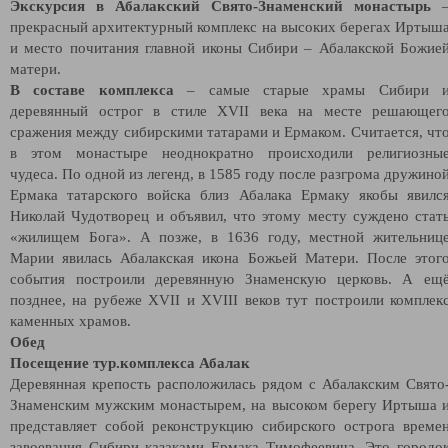
Экскурсия в Абалакский Свято-Знаменский монастырь
прекрасный архитектурный комплекс на высоких берегах Иртыш
и место почитания главной иконы Сибири – Абалакской Божие
матери.
В составе комплекса
– самые старые храмы Сибири 
деревянный острог в стиле XVII века на месте решающег
сражения между сибирскими татарами и Ермаком. Считается, чт
в этом монастыре неоднократно происходили религиозны
чудеса. По одной из легенд, в 1585 году после разгрома дружино
Ермака татарского войска близ Абалака Ермаку якобы явилс
Николай Чудотворец и объявил, что этому месту суждено стат
«жилищем Бога». А позже, в 1636 году, местной жительниц
Марии явилась Абалакская икона Божьей Матери. После этог
события построили деревянную Знаменскую церковь. А ещ
позднее, на рубеже XVII и XVIII веков тут построили комплек
каменных храмов.
Обед
Посещение тур.комплекса Абалак
Деревянная крепость расположилась рядом с Абалакским Свято
Знаменским мужским монастырем, на высоком берегу Иртыша 
представляет собой реконструкцию сибирского острога време
завоевания Сибири казаками Ермака Тимофеевича.
Это городо