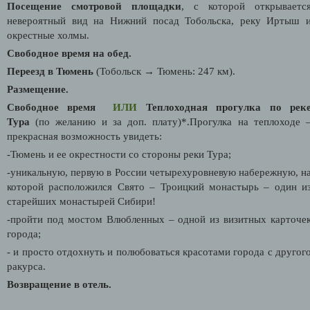
Посещение смотровой площадки
, с которой открываетс
невероятный вид на Нижний посад Тобольска, реку Иртыш 
окрестные холмы.
Свободное время на обед.
Переезд в Тюмень
(Тобольск → Тюмень: 247 км).
Размещение.
Свободное время
ИЛИ
Теплоходная прогулка по рек
Тура
(по желанию и за доп. плату)*.Прогулка на теплоходе 
прекрасная возможность увидеть:
-Тюмень и ее окрестности со стороны реки Тура;
-уникальную, первую в России четырехуровневую набережную, н
которой расположился Свято – Троицкий монастырь – один и
старейших монастырей Сибири!
-пройти под мостом Влюбленных – одной из визитных карточе
города;
- и просто отдохнуть и полюбоваться красотами города с другог
ракурса.
Возвращение в отель.