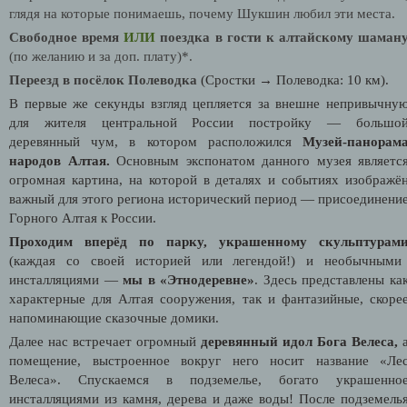
глядя на которые понимаешь, почему Шукшин любил эти места.
Свободное время
ИЛИ
поездка в гости к алтайскому шаман
(по желанию и за доп. плату)*.
Переезд в посёлок Полеводка
(Сростки → Полеводка: 10 км).
В первые же секунды взгляд цепляется за внешне непривычну
для жителя центральной России постройку — большо
деревянный чум, в котором расположился
Музей-панорам
народов Алтая.
Основным экспонатом данного музея являетс
огромная картина, на которой в деталях и событиях изображё
важный для этого региона исторический период — присоединени
Горного Алтая к России.
Проходим вперёд по парку, украшенному скульптурам
(каждая со своей историей или легендой!) и необычными
инсталляциями —
мы в «Этнодеревне»
. Здесь представлены ка
характерные для Алтая сооружения, так и фантазийные, скоре
напоминающие сказочные домики.
Далее нас встречает огромный
деревянный идол Бога Велеса,
помещение, выстроенное вокруг него носит название «Ле
Велеса». Спускаемся в подземелье, богато украшенно
инсталляциями из камня, дерева и даже воды! После подземель