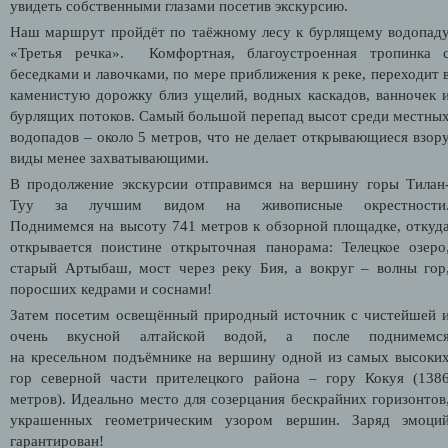
увидеть собственными глазами посетив экскурсию.
Наш маршрут пройдёт по таёжному лесу к бурлящему водопад
«Третья речка». Комфортная, благоустроенная тропинка 
беседками и лавочками, по мере приближения к реке, переходит 
каменистую дорожку близ ущелий, водных каскадов, ванночек 
бурлящих потоков. Самый большой перепад высот среди местны
водопадов – около 5 метров, что не делает открывающиеся взор
виды менее захватывающими.
В продолжение экскурсии отправимся на вершину горы Тилан
Туу за лучшим видом на живописные окрестности
Поднимемся на высоту 741 метров к обзорной площадке, откуд
открывается поистине открыточная панорама: Телецкое озеро
старый Артыбаш, мост через реку Бия, а вокруг – волны гор
поросших кедрами и соснами!
Затем посетим освещённый природный источник с чистейшей 
очень вкусной алтайской водой, а после поднимемс
на кресельном подъёмнике на вершину одной из самых высоки
гор северной части прителецкого района – гору Кокуя (138
метров). Идеально место для созерцания бескрайних горизонтов
украшенных геометрическим узором вершин. Заряд эмоци
гарантирован!