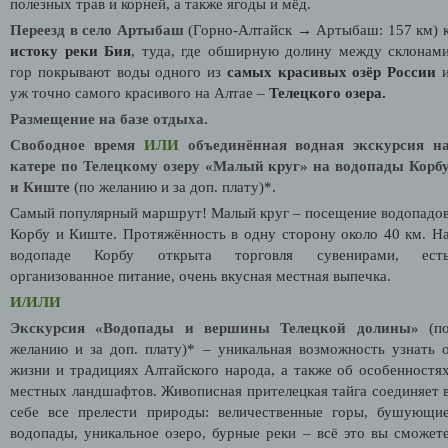
полезных трав и корней, а также ягоды и мёд.
Переезд в село Артыбаш
(Горно-Алтайск → Артыбаш: 157 км) 
истоку реки Бия
, туда, где обширную долину между склонам
гор покрывают воды одного из
самых красивых озёр России
уж точно самого красивого на Алтае –
Телецкого озера.
Размещение на базе отдыха.
Свободное время
ИЛИ
о
бъединённая водная экскурсия н
катере по Телецкому озеру «Малый круг» на водопады Корб
и Киште
(по желанию и за доп. плату)*.
Самый популярный маршрут! Малый круг – посещение водопадо
Корбу и Киште. Протяжённость в одну сторону около 40 км. Н
водопаде Корбу открыта торговля сувенирами, ест
организованное питание, очень вкусная местная выпечка.
И/ИЛИ
Экскурсия «Водопады и вершины Телецкой долины»
(п
желанию и за доп. плату)* – уникальная возможность узнать 
жизни и традициях Алтайского народа, а также об особенностя
местных ландшафтов. Живописная прителецкая тайга соединяет 
себе все прелести природы: величественные горы, бушующи
водопады, уникальное озеро, бурные реки – всё это вы сможет