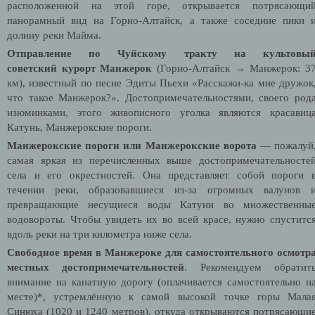
расположенной на этой горе, открывается потрясающи
панорамный вид на Горно-Алтайск, а также соседние пики 
долину реки Майма.
Отправление по Чуйскому тракту на культовы
советский курорт Манжерок
(Горно-Алтайск → Манжерок: 3
км), известный по песне Эдиты Пьехи «Расскажи-ка мне дружок
что такое Манжерок?». Достопримечательностями, своего род
изюминками, этого живописного уголка являются красавиц
Катунь, Манжерокские пороги.
Манжерокские пороги или Манжерокские ворота
— пожалуй
самая яркая из перечисленных выше достопримечательносте
села и его окрестностей. Она представляет собой пороги 
течении реки, образовавшиеся из-за огромных валунов 
превращающие несущиеся воды Катуни во множественны
водовороты. Чтобы увидеть их во всей красе, нужно спуститс
вдоль реки на три километра ниже села.
Свободное время в Манжероке для самостоятельного осмотр
местных достопримечательностей
. Рекомендуем обратит
внимание на канатную дорогу (оплачивается самостоятельно н
месте)*, устремлённую к самой высокой точке горы Мала
Синюха (1020 и 1240 метров),
откуда
открываются потрясающи