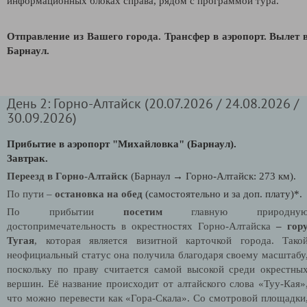
информационных блоках справа, рядом с программой тура.
Отправление из Вашего города. Трансфер в аэропорт.
Вылет 
Барнаул.
День 2: Горно-Алтайск (20.07.2026 / 24.08.2026 /
30.09.2026)
Прибытие в аэропорт "Михайловка" (Барнаул).
Завтрак.
Переезд в Горно-Алтайск
(Барнаул → Горно-Алтайск: 273 км).
По пути –
остановка на обед
(самостоятельно и за доп. плату)*.
По прибытии
посетим
главную природну
достопримечательность в окрестностях Горно-Алтайска
– гор
Тугая
, которая является визитной карточкой города. Тако
неофициальный статус она получила благодаря своему масштабу
поскольку по праву считается самой высокой среди окрестны
вершин. Её название происходит от алтайского слова «Туу-Кая»
что можно перевести как «Гора-Скала». Со смотровой площадки