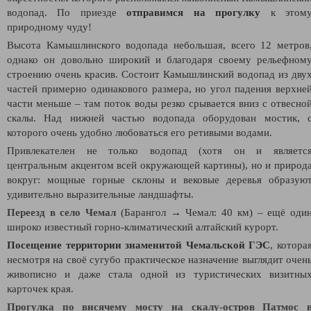
водопад. По приезде
отправимся на прогулку
к этом
природному чуду!
Высота Камышлинского водопада небольшая, всего 12 метров
однако он довольно широкий и благодаря своему рельефном
строению очень красив. Состоит Камышлинский водопад из дву
частей примерно одинакового размера, но угол падения верхне
части меньше – там поток воды резко срывается вниз с отвесно
скалы. Над нижней частью водопада оборудован мостик, 
которого очень удобно любоваться его ретивыми водами.
Привлекателен не только водопад (хотя он и являетс
центральным акцентом всей окружающей картины), но и природ
вокруг: мощные горные склоны и вековые деревья образую
удивительно выразительные ландшафты.
Переезд в село Чемал
(Барангол → Чемал: 40 км)
– ещё оди
широко известный горно-климатический алтайский курорт.
Посещение территории знаменитой Чемальской ГЭС
, котора
несмотря на своё сугубо практическое назначение выглядит очен
живописно и даже стала одной из туристических визитны
карточек края.
Прогулка по висячему мосту на скалу-остров Патмос 