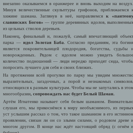
внезапно оказываемся в оранжерее и вновь выходим на воздух
Минуя величественные скульптуры грифонов, приближаемся 
хижине шамана. Заглянув в неё, направляемся
к «пантеон
славянских Богов»
— группе деревянных идолов, выполненны
из цельных стволов деревьев.
Наконец, финальный и, пожалуй, самый впечатляющий объек
парка —
идол Золотая Баба
. Согласно преданиям, эта богин
является покровительницей плодородия, богатства, судьбы 
новорожденных. Рядом с идолом можно увидеть большо
количество подношений — люди нередко приходят сюда, чтоб
попросить лучшего для себя и своих близких.
На протяжении всей прогулки по парку мы увидим множеств
выразительных, загадочных, а порой и незнакомых символов
относящихся к разным культурам. Чтобы мы не запутались в это
многообразии
, сопровождать нас будет Белый Шаман.
Артём Игнатенко называет себя белым шаманом. Внимательн
слушая его, мы прикоснёмся к миру необъяснимого, из первы
уст услышим рассказ о том, что такое шаманизм в его истинно
проявлении, связан ли он со злыми силами, о родовом древе 
многом другом. В конце нас ждёт настоящий обряд (с огнём 
бубном).