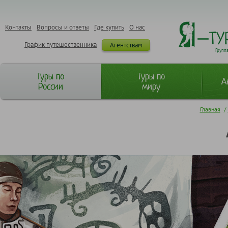
Контакты
Вопросы и ответы
Где купить
О нас
График путешественника
Агентствам
Групп
Туры по
Туры по
А
России
миру
Главная
/