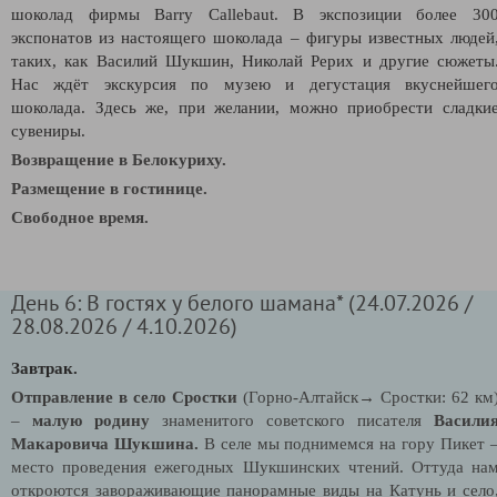
шоколад фирмы Barry Callebaut. В экспозиции более 30
экспонатов из настоящего шоколада – фигуры известных людей
таких, как Василий Шукшин, Николай Рерих и другие сюжеты
Нас ждёт экскурсия по музею и дегустация вкуснейшег
шоколада. Здесь же, при желании, можно приобрести сладки
сувениры.
Возвращение в Белокуриху.
Размещение в гостинице.
Свободное время.
День 6: В гостях у белого шамана* (24.07.2026 /
28.08.2026 / 4.10.2026)
Завтрак.
Отправление в село Сростки
(Горно-Алтайск→ Сростки: 62 км
–
малую родину
знаменитого советского писателя
Васили
Макаровича Шукшина.
В селе мы поднимемся на гору Пикет 
место проведения ежегодных Шукшинских чтений. Оттуда на
откроются завораживающие панорамные
виды на Катунь и село