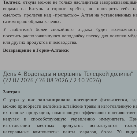
Толгоёк
, откуда можно не только насладиться завораживающим
видами на Катунь и горные хребты, но проверить себя н
смелость, пролетев над «пропастью» Алтая на установленных н
самом краю обрыва качелях.
У любителей более спокойного отдыха будет возможност
посетить расположившуюся неподалёку пасеку для покупки мёд
или других продуктов пчеловодства.
Возвращение в Горно-Алтайск
День 4: Водопады и вершины Телецкой долины*
(22.07.2026 / 26.08.2026 / 2.10.2026)
Завтрак.
С утра у нас запланировано посещение фито-аптеки,
гд
можно приобрести целебные алтайские травы и изготовленную н
их основе продукцию, помогающую эффективно противостоят
недугам и способствующую укреплению иммунитета. Пр
изготовлении местных продуктов используются тольк
натуральные компоненты: панты маралов, более 70 видо