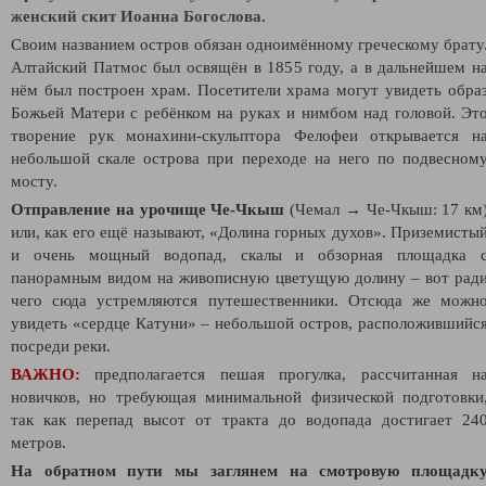
женский скит Иоанна Богослова.
Своим названием остров обязан одноимённому греческому брату
Алтайский Патмос был освящён в 1855 году, а в дальнейшем н
нём был построен храм. Посетители храма могут увидеть обра
Божьей Матери с ребёнком на руках и нимбом над головой. Эт
творение рук монахини-скульптора Фелофеи открывается н
небольшой скале острова при переходе на него по подвесном
мосту.
Отправление на урочище Че-Чкыш
(Чемал → Че-Чкыш: 17 км
или, как его ещё называют, «Долина горных духов». Приземисты
и очень мощный водопад, скалы и обзорная площадка 
панорамным видом на живописную цветущую долину – вот рад
чего сюда устремляются путешественники. Отсюда же можн
увидеть «сердце Катуни» – небольшой остров, расположившийс
посреди реки.
ВАЖНО:
предполагается пешая прогулка, рассчитанная н
новичков, но требующая минимальной физической подготовки
так как перепад высот от тракта до водопада достигает 24
метров.
На обратном пути мы заглянем на смотровую площадк