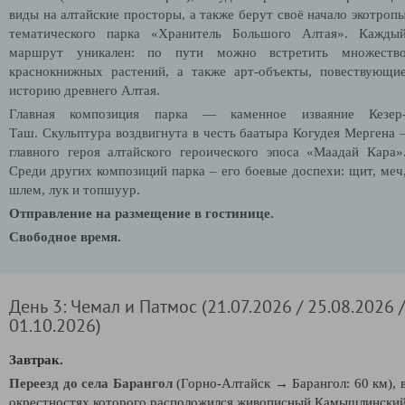
виды на алтайские просторы
,
а также
берут своё начало экотроп
тематического парка «Хранитель Большого Алтая». Кажды
маршрут уникален: по пути можно встретить множеств
краснокнижных растений, а также арт-объекты, повествующи
историю древнего Алтая.
Главная композиция парка — каменное изваяние Кезер
Таш. Скульптура воздвигнута в честь баатыра Когудея Мергена 
главного героя алтайского героического эпоса «Маадай Кара»
Среди других композиций парка – его боевые доспехи: щит, меч
шлем, лук и топшуур.
Отправление на размещение в гостинице.
Свободное время.
День 3: Чемал и Патмос (21.07.2026 / 25.08.2026 /
01.10.2026)
Завтрак.
Переезд до села Барангол
(Горно-Алтайск → Барангол: 60 км), 
окрестностях которого расположился живописный Камышлински