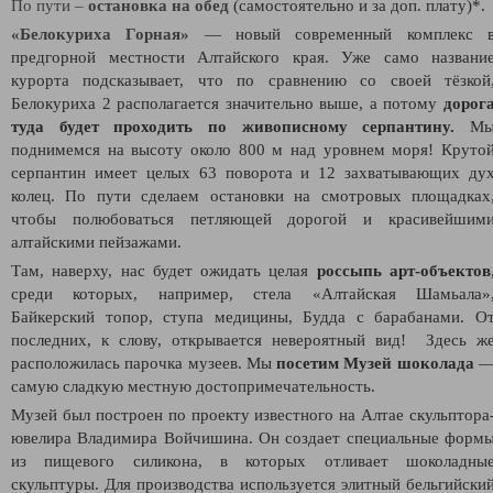
По пути –
остановка на обед
(самостоятельно и за доп. плату)*.
«Белокуриха Горная»
—
новый современный комплекс
предгорной местности Алтайского края. Уже само названи
курорта подсказывает, что по сравнению со своей тёзкой
Белокуриха 2 располагается значительно выше, а потому
дорог
туда будет
проходить по живописному серпантину.
М
поднимемся на высоту около 800 м над уровнем моря! Круто
серпантин имеет целых 63 поворота и 12 захватывающих ду
колец. По пути сделаем остановки на смотровых площадках
чтобы полюбоваться петляющей дорогой и красивейшим
алтайскими пейзажами.
Там, наверху, нас будет ожидать целая
россыпь арт-объектов
среди которых, например, стела «Алтайская Шамьала»
Байкерский топор, ступа медицины, Будда с барабанами. О
последних, к слову, открывается невероятный вид! Здесь ж
расположилась парочка музеев. Мы
посетим Музей шоколада
самую сладкую местную достопримечательность.
Музей был построен по проекту известного на Алтае скульптора
ювелира Владимира Войчишина. Он создает специальные форм
из пищевого силикона, в которых отливает шоколадны
скульптуры. Для производства используется элитный бельгийски