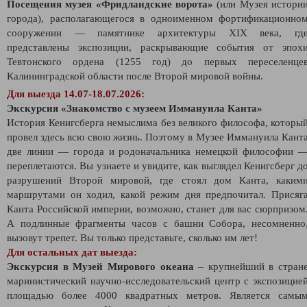
Посещения музея «Фридландские ворота»
(или Музея истори
города), располагающегося в одноименном фортификационно
сооружении — памятнике архитектуры XIX века, гд
представлены экспозиции, раскрывающие события от эпох
Тевтонского ордена (1255 год) до первых переселенце
Калининградской области после Второй мировой войны.
Для выезда 14.07-18.07.2026:
Экскурсия
«
Знакомство с музеем Иммануила Канта
»
История Кенигсберга немыслима без великого философа, которы
провел здесь всю свою жизнь. Поэтому в Музее Иммануила Кант
две линии — города и родоначальника немецкой философии 
переплетаются. Вы узнаете и увидите, как выглядел Кенигсберг д
разрушений Второй мировой, где стоял дом Канта, каким
маршрутами он ходил, какой режим дня предпочитал. Присяг
Канта Российской империи, возможно, станет для вас сюрпризом
А подлинные фрагменты часов с башни Собора, несомненно
вызовут трепет. Вы только представьте, сколько им лет!
Для остальных дат выезда:
Экскурсия в Музей Мирового океана
– крупнейший в стран
маринистический научно-исследовательский центр с экспозицие
площадью более 4000 квадратных метров. Является самы