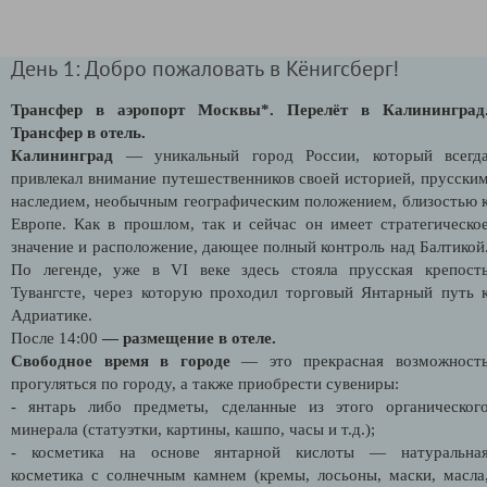
День 1: Добро пожаловать в Кёнигсберг!
Трансфер в аэропорт Москвы*.
Перелёт в Калининград
Трансфер в отель.
Калининград
— уникальный город России, который всегд
привлекал внимание путешественников своей историей, прусски
наследием, необычным географическим положением, близостью 
Европе. Как в прошлом, так и сейчас он имеет стратегическо
значение и расположение, дающее полный контроль над Балтикой
По легенде, уже в VI веке здесь стояла прусская крепост
Тувангсте, через которую проходил торговый Янтарный путь 
Адриатике.
После 14:00
— размещение в отеле.
Свободное время в городе
— это прекрасная возможност
прогуляться по городу, а также приобрести сувениры:
- янтарь либо предметы, сделанные из этого органическог
минерала (статуэтки, картины, кашпо, часы и т.д.);
- косметика на основе янтарной кислоты — натуральна
косметика с солнечным камнем (кремы, лосьоны, маски, масла