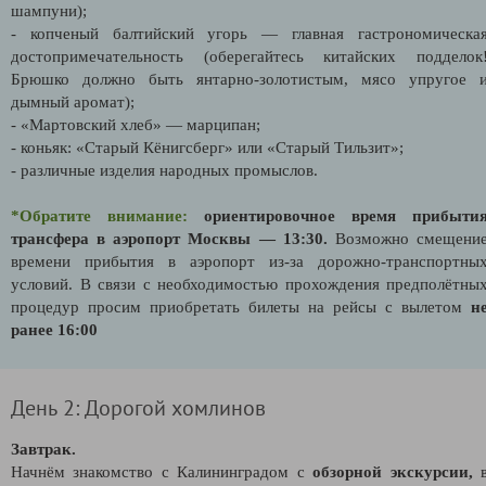
шампуни);
- копченый балтийский угорь — главная гастрономическа
достопримечательность (оберегайтесь китайских подделок
Брюшко должно быть янтарно-золотистым, мясо упругое 
дымный аромат);
- «Мартовский хлеб» — марципан;
- коньяк: «Старый Кёнигсберг» или «Старый Тильзит»;
- различные изделия народных промыслов.
*Обратите внимание:
ориентировочное время прибыти
трансфера в аэропорт Москвы — 13:30.
Возможно смещени
времени прибытия в аэропорт из-за дорожно-транспортны
условий. В связи с необходимостью прохождения предполётны
процедур просим приобретать билеты на рейсы с вылетом
н
ранее 16:00
День 2: Дорогой хомлинов
Завтрак.
Начнём знакомство с Калининградом с
о
бзорной экскурсии,