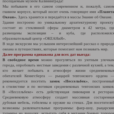
посещаемым музеем Калининграда!
Мы побываем в его самом современном и, пожалуй, само
главном корпусе, который носит очень говорящее имя
«Планет
Океан».
Здесь хранится и передаётся в массы Знание об Океане.
Здание построено по уникальному архитектурному проекту
состоит из стеклянной сферы диаметром в 42 метра, гд
размещены экспозиции – и куба, где расположилс
образовательный центр «ОКЕАНиЯ».
В ходе экскурсии мы услышим интереснейший рассказ о природ
океана и путешествиях, которые помогают нам познавать мир.
Далее программа одинакова для всех дат выезда:
В свободное время
можно прогуляться по уютным улочка
города, опробовать местные заведения с различной кухней, а тем
кто желает побывать в атмосфере жизни средневековы
обитателей Кенигсберга — рыцарей тевтонского ордена 
рекомендуется посетить
замок «Нессельбек»
, построенны
в стилистике и по мотивам средневековых тевтонских замков
В «Нессельбеке» есть действующая пивоварня и ресторан
Средневековую атмосферу создает массивная состаренна
дубовая мебель, гобелены и оружие на стенах. Для посетителе
возможны развлекательные программы: фаер-шоу, рыцарски
турниры на лошадях, испытать себя в метании боевых топоро