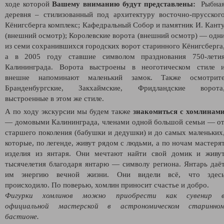
ходе которой
Вашему вниманию будут представлены:
Рыбна
деревня – стилизованный под архитектуру восточно-прусског
Кёнигсберга комплекс; Кафедральный Собор и памятник И. Кант
(внешний осмотр); Королевские ворота (внешний осмотр) — одн
из семи сохранившихся городских ворот старинного Кёнигсберга
а в 2005 году ставшие символом празднования 750-лети
Калининграда. Ворота выстроены в неоготическом стиле 
внешне напоминают маленький замок. Также осмотрит
Бранденбургские, Закхаймские, Фридландские ворота
выстроенные в этом же стиле.
А по ходу экскурсии мы будем также
знакомиться с хомлинам
— домовыми Калининграда, членами одной большой семьи — о
старшего поколения (бабушки и дедушки) и до самых маленьких
которые, по легенде, живут рядом с людьми, а по ночам мастеря
изделия из янтаря. Они мечтают найти свой домик и живу
тысячелетия благодаря янтарю — символу региона. Янтарь даё
им энергию вечной жизни. Они видели всё, что здес
происходило. По поверью, хомлин приносит счастье и добро.
Фигурки хомлинов можно приобрести как сувенир 
официальной мастерской в астрономическом старинно
бастионе.