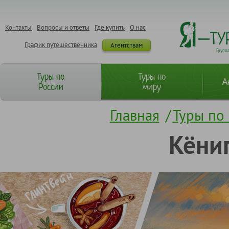
Контакты
Вопросы и ответы
Где купить
О нас
График путешественника
Агентствам
Групп
Туры по
Туры по
А
России
миру
Главная
/
Туры по
Кёниг