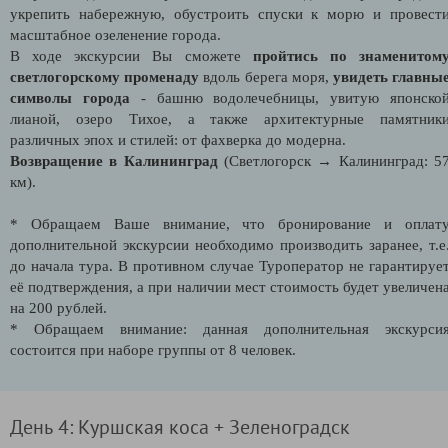
укрепить набережную, обустроить спуски к морю и провест
масштабное озеленение города.
В ходе экскурсии Вы
сможете
пройтись по знаменитом
светлогорскому променаду
вдоль берега моря,
увидеть главны
символы города
- башню водолечебницы, увитую японско
лианой, озеро Тихое, а также архитектурные памятник
различных эпох и стилей: от фахверка до модерна.
Возвращение в Калининград
(Светлогорск → Калининград: 5
км).
* Обращаем Ваше внимание, что бронирование и оплат
дополнительной экскурсии необходимо производить заранее, т.е
до начала тура. В противном случае Туроператор не гарантируе
её подтверждения, а при наличии мест стоимость будет увеличен
на 200 рублей.
* Обращаем внимание: данная дополнительная экскурси
состоится при наборе группы от 8 человек.
День 4: Куршская коса + Зеленоградск