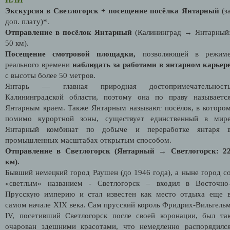
Экскурсия в Светлогорск + посещение посёлка Янтарный
(з
доп. плату)*.
Отправление в посёлок Янтарный
(Калининград → Янтарный
50 км).
Посещение смотровой площадки,
позволяющей в режим
реального времени
наблюдать за работами в янтарном карьер
с высоты более 50 метров.
Янтарь — главная природная достопримечательност
Калининградской области, поэтому она по праву называетс
Янтарным краем. Также Янтарным называют посёлок, в которо
помимо курортной зоны, существует единственный в мир
Янтарный комбинат по добыче и переработке янтаря 
промышленных масштабах открытым способом.
Отправление в Светлогорск
(Янтарный → Светлогорск: 2
км).
Бывший немецкий город Раушен (до 1946 года), а ныне город с
«светлым» названием - Светлогорск – входил в Восточно
Прусскую империю и стал известен как место отдыха еще 
самом начале XIX века. Сам прусский король Фридрих-Вильгель
IV, посетивший Светлогорск после своей коронации, был та
очарован здешними красотами, что немедленно распорядилс