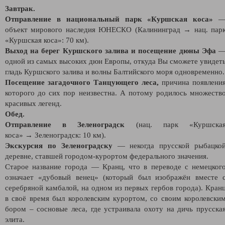
Завтрак.
Отправление в национальный парк «Куршская коса»
объект мирового наследия ЮНЕСКО (Калининград → нац. пар
«Куршская коса»: 70 км).
Выход на берег Куршского залива
и посещение дюны Эфа
одной из самых высоких дюн Европы, откуда Вы сможете увидет
гладь Куршского залива и волны Балтийского моря одновременно.
Посещение загадочного Танцующего леса,
причина появлени
которого до сих пор неизвестна. А потому родилось множеств
красивых легенд.
Обед.
Отправление в Зеленоградск
(нац. парк «Куршска
коса» → Зеленоградск: 10 км).
Экскурсия по Зеленоградску
—
некогда прусской рыбацко
деревне, ставшей городом-курортом федерального значения.
Старое название города — Кранц, что в переводе с немецког
означает «дубовый венец» (который был изображён вместе 
серебряной камбалой, на одном из первых гербов города). Кран
в своё время был королевским курортом, со своим королевски
бором – сосновые леса, где устраивала охоту на дичь прусска
элита.