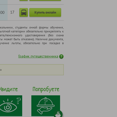
17
800
Купить онлайн
школьники, cтуденты очной формы обучения,
ьготной категории обязательно прикреплять к
ета/пенсионного удостоверения (без скана
ты может быть отказано). Наличие документа,
чение льготы, обязательно при посадке в
График путешественника
»
Увидите
Попробуете