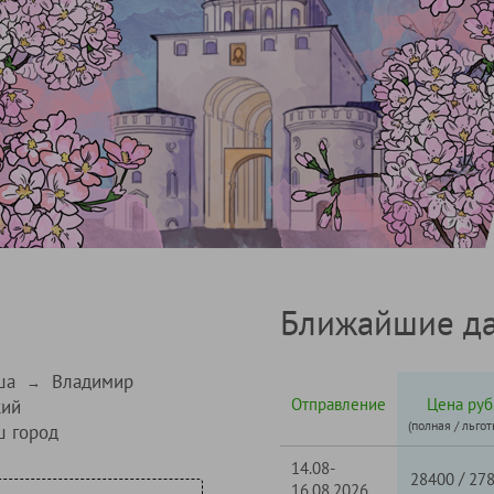
Ближайшие да
ша
Владимир
→
Отправление
Цена руб
кий
(полная / льгот
ш город
14.08-
/
28400
27
16.08.2026