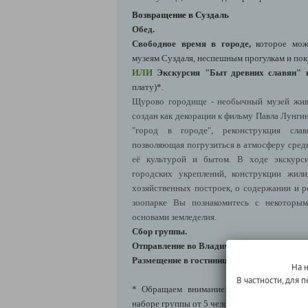
Возвращение в Суздаль
Обед.
Свободное время в городе,
которое мож
музеям Суздаля, неспешным прогулкам и пок
ИЛИ
Экскурсия "Быт древних славян"
плату)*.
Щурово городище - необычный музей жив
создан как декорации к фильму Павла Лунги
"город в городе", реконструкция слав
позволяющая погрузиться в атмосферу средн
её культурой и бытом. В ходе экскурс
городских укреплений, конструкции жил
хозяйственных построек, о содержании и р
зоопарке Вы познакомитесь с некоторым
основами земледелия.
Сбор группы.
Отправление во Владимир
(Суздаль → Влад
Размещение в гостинице.
На 
В частности, для
* Обращаем внимание: данная дополнител
наборе группы от 5 человек.