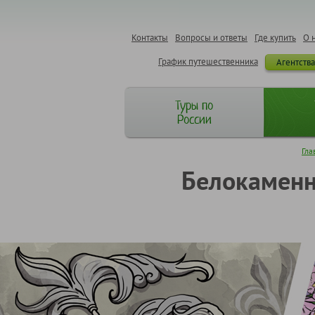
Контакты
Вопросы и ответы
Где купить
О 
График путешественника
Агентств
Туры по
России
Гла
Белокаменно