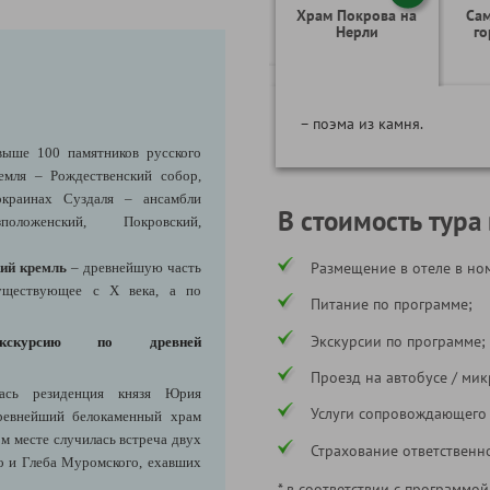
Храм Покрова на
Сам
Нерли
го
– поэма из камня.
свыше 100 памятников русского
ремля – Рождественский собор,
краинах Суздаля – ансамбли
В стоимость тура
оложенский, Покровский,
Размещение в отеле в ном
ий кремль
– древнейшую часть
существующее с X века, а по
Питание по программе;
Экскурсии по программе;
кскурсию по
древней
Проезд на автобусе / мик
лась резиденция князя Юрия
Услуги сопровождающего
ревнейший белокаменный храм
ом месте случилась встреча двух
Страхование ответственн
го и Глеба Муромского, ехавших
* в соответствии с программой