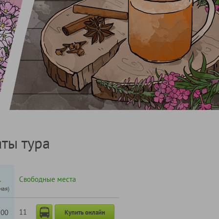
ты тура
.
Свободные места
ная)
11
800
Купить онлайн