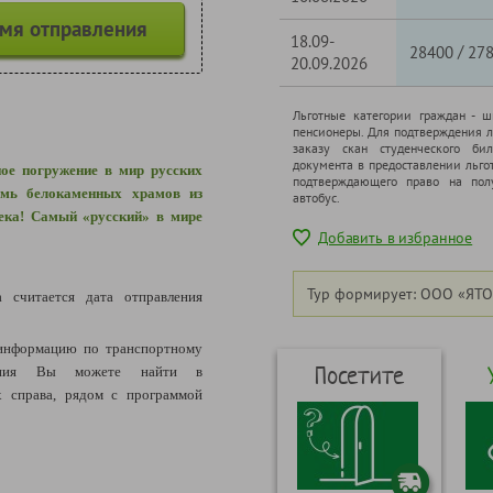
емя отправления
18.09-
/
28400
27
20.09.2026
Льготные категории граждан - 
пенсионеры. Для подтверждения л
заказу скан студенческого бил
документа в предоставлении льго
ое погружение в мир русских
подтверждающего право на полу
емь белокаменных храмов из
автобус.
века! Самый «русский»
в мире
Добавить в избранное
Тур формирует: ООО «ЯТО
а считается дата отправления
информацию по транспортному
Посетите
щения Вы можете найти в
 справа, рядом с программой