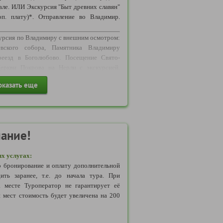
але. ИЛИ Экскурсия "Быт древних славян"
оп. плату)*. Отправление во Владимир.
Мытищи, Орехово-Зуево, Пушкино Рязань,
 Электросталь.
курсия по Владимиру с внешним осмотром:
евского собора, Памятника Владимиру
на маршруте
:
Обращаем Ваше внимание,
реезд в Боголюбово. Посещение Свято-
ние по программе может осуществляться
еркви Покрова на Нерли с экскурсией.
рта: автобус,микроавтобус, минивэн,
бодное время.
шный, водный транспорт и другое(в
оказать еще
в Юрьев-Польский. Осмотр Георгиевского
ассажиров, логистики маршрута и т.д.).
ь-Залесский. Обед. Обзорная экскурсия
ри бронировании, может носить условный
го». Свободное время. Сбор группы.
ь транспортного средства определяется
аться от обозначенного на схеме на сайте
ание!
влен автобус как большей, так и меньшей
х услугах:
 бронирование и оплату дополнительной
ить заранее, т.е. до начала тура. При
а месте Туроператор не гарантирует её
 мест стоимость будет увеличена на 200