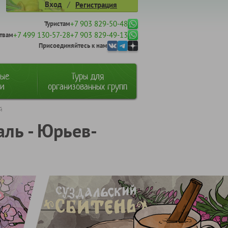
/
Вход
Регистрация
+7 903 829-50-48
Туристам
+7 499 130-57-28
+7 903 829-49-13
твам
Присоединяйтесь к нам
ные
Туры для
ии
организованных групп
й
аль - Юрьев-