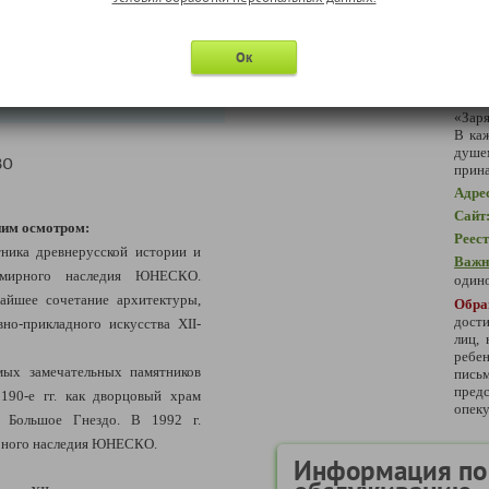
памят
ание и оплату дополнительных
воро
нее, т.е. до начала тура. В
служ
Ок
ирует её подтверждения, а при
Wi-F
дост
200 рублей.
апте
«Заря
В каж
душе
во
прин
Адре
Сайт
ним осмотром:
Реес
ника древнерусской истории и
Важн
емирного наследия ЮНЕСКО.
одино
чайшее сочетание архитектуры,
Обра
дости
но-прикладного искусства XII-
лиц,
ребе
ых замечательных памятников
пись
предс
1190-е гг. как дворцовый храм
опеку
а Большое Гнездо. В 1992 г.
ирного наследия ЮНЕСКО.
Информация по