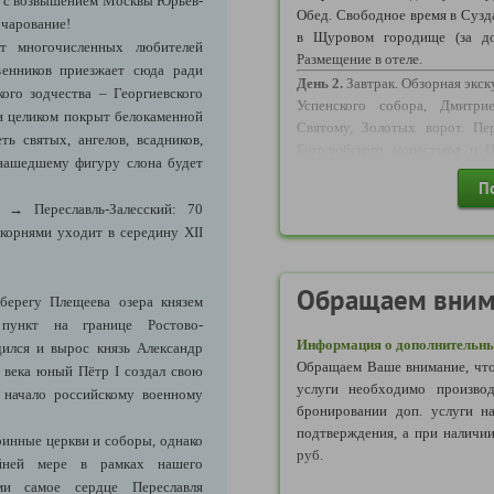
- с возвышением Москвы Юрьев-
следующих пунктов:
Обед. Свободное время в Сузд
очарование!
в Щуровом городище
(за д
Балашиха, Коломна, Москва, 
т многочисленных любителей
Размещение в отеле.
Павловский Посад, Тула, Тверь,
венников приезжает сюда ради
День 2.
Завтрак. Обзорная экс
ого зодчества – Георгиевского
Успенского собора, Дмитри
Информация по транспорту 
ти целиком покрыт белокаменной
Святому, Золотых ворот. Пе
что транспортное обслужива
ь святых, ангелов, всадников,
Боголюбского монастыря и Ц
следующими видами транспо
о нашедшему фигуру слона будет
Возвращение во Владимир. Сво
автомобиль, поезд, возду
П
День 3.
Завтрак. Отправление 
зависимости от количества п
ий
→
Переславль-Залесский: 70
собора.
Переезд в Переславл
Рассадка, предоставленная п
 корнями уходит в середину XII
«Город Александра Невско
характер. Тип и вместимост
Отправление домой.
размером группы и может отлич
Обращаем вним
(по туру может быть предоста
берегу Плещеева озера князем
вместимости).
пункт на границе Ростово-
Информация о дополнительны
дился и вырос князь Александр
Обращаем Ваше внимание, что
 века юный Пётр I создал свою
услуги необходимо производ
 начало российскому военному
бронировании доп. услуги н
подтверждения, а при наличии
ринные церкви и соборы, однако
руб.
айней мере в рамках нашего
ми самое сердце Переславля