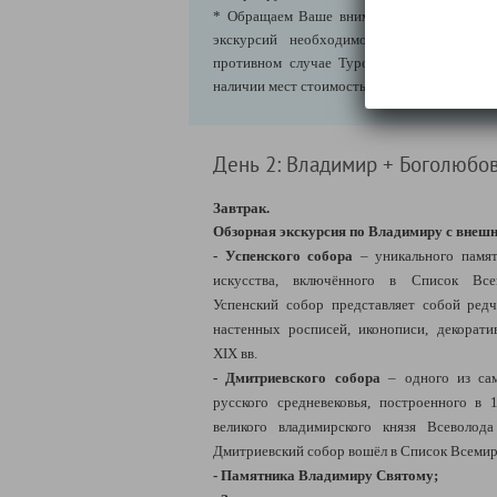
* Обращаем Ваше внимание, что брониров
экскурсий необходимо производить зара
противном случае Туроператор не гарант
наличии мест стоимость будет увеличена на 
День 2: Владимир + Боголюбо
Завтрак.
Обзорная экскурсия по Владимиру с внеш
- Успенского собора
– уникального памят
искусства, включённого в Список Вс
Успенский собор представляет собой ред
настенных росписей, иконописи, декоратив
XIX вв.
- Дмитриевского собора
– одного из сам
русского средневековья, построенного в 
великого владимирского князя Всеволод
Дмитриевский собор вошёл в Список Всем
- Памятника Владимиру Святому;