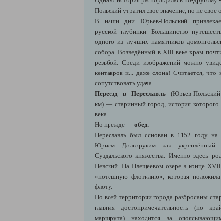
Однако история распорядилась по-другому 
Польский утратил свое значение, но не свое 
В наши дни Юрьев-Польский привлекае
русской глубинки. Большинство путешест
одного из лучших памятников домонгольск
собора. Возведённый в XIII веке храм поч
резьбой. Среди изображений можно увидет
кентавров и... даже слона! Считается, чт
сопутствовать удача.
Переезд в Переславль
(Юрьев-Польск
км)
—
старинный город, история которого
века.
Но прежде —
обед.
Переславль был основан в 1152 году на 
Юрием Долгоруким как укреплённый 
Суздальского княжества. Именно здесь ро
Невский. На Плещеевом озере в конце XVII
«потешную флотилию», которая положила
флоту.
По всей территории города разбросаны ста
главная достопримечательность (по кр
маршрута) находится за опоясывающи