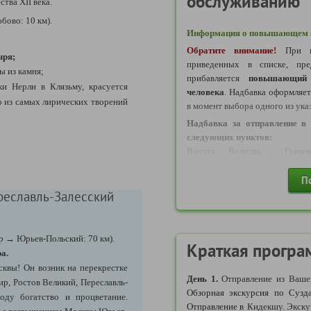
обслуживанию
тва XII века.
бово: 10 км).
Информация о повышающем к
Обратите внимание!
При в
ыря;
приведенных в списке, пре
ы из камня;
прибавляется
повышающий 
ки Нерли в Клязьму, красуется
человека
. Надбавка оформляе
но из самых лирических творений
в момент выбора одного из ука
Надбавка за отправление в 
следующих пунктов:
Вичуга, Вологда, Грязове
Залесский Пречистое, Росто
Шексна, Шуя, Гусь-Хрустальн
П
реславль-Залесский
Надбавка за отправление в 
следующих пунктов:
Александров, Ковров, Кольчуг
ир
→ Юрьев-Польский: 70 км).
Краткая програ
а.
Надбавка за отправление в 
квы! Он возник на перекрестке
следующих пунктов:
День 1.
Отправление из Вашег
р, Ростов Великий, Переславль-
Дзержинск, Сергиев Посад, Ни
О
бзорная экскурсия по Сузд
оду богатство и процветание.
Надбавка за отправление в 
Отправление в
Кидекшу. Экску