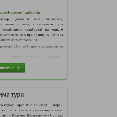
оэффициенте (надбавке):
ыборе одного из мест отправления,
дставленном ниже, к стоимости тура
коэффициент (надбавка) на одного
тся автоматически при бронировании тура
занных мест отправления.
размере 1000 руб. при отправлении из
ц, Данилов, Кострома, Переславль-
в, Рыбинск, Тутаев, Углич, Череповец,
ый.
оказать еще
размере 1500 руб. при отправлении из
ино
мма тура
размере 2000 руб. при отправлении из
о города. Прибытие в Суздаль. Завтрак.
жний Новгород.
алю с посещением Суздальского кремля.
размере 3000 руб. при отправлении из
рсия по Кидекше. Возвращение в Суздаль.