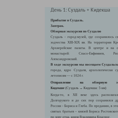
День 1: Суздаль + Кидекша
Прибытие в Суздаль.
Завтрак.
Обзорная экскурсия по Суздалю
Суздаль - город-музей, где сохранилось 
зодчества XIII-XIX вв. На территории К
Архиерейские палаты. В центре и на о
монастырей: Спасо-Евфимиев, Ризп
Александровский.
В ходе экскурсии мы посещаем
Суздальск
города, ядро Суздаля, археологически 
летописям — с 1024 г.
Отправление на обзорную э
Кидекше
(
Суздаль
→
Кидекша
: 5 км)
Когда-то, в XII веке здесь располага
Долгорукого и до сих пор сохранился д
России - Бориса и Глеба. По преданию, в эт
святых братьев – князей Бориса Ростовско
по зову отца, князя Владимира Красное.