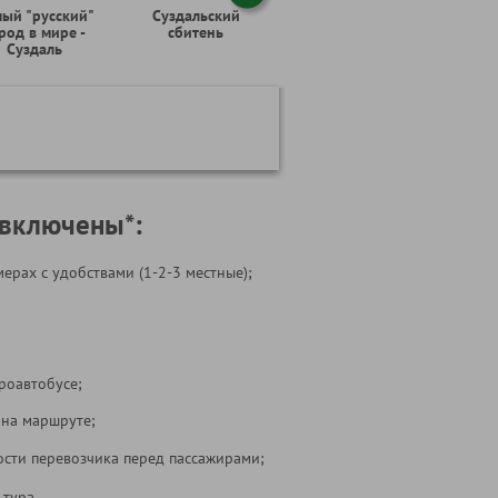
ый "русский"
Суздальский
род в мире -
сбитень
Суздаль
 включены*:
ерах с удобствами (1-2-3 местные);
роавтобусе;
 на маршруте;
ости перевозчика перед пассажирами;
 тура