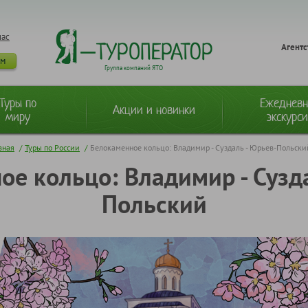
нас
Агентс
ам
Группа компаний ЯТО
Туры по
Ежеднев
Акции и новинки
миру
экскурс
вная
/
Туры по России
/
Белокаменное кольцо: Владимир - Суздаль - Юрьев-Польски
е кольцо: Владимир - Сузд
Польский