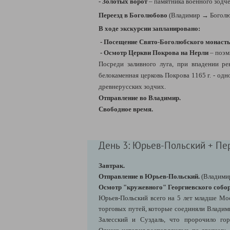
- Золотых ворот
– памятника военного зодчес
Переезд в Боголюбово
(Владимир
→ Боголю
В ходе экскурсии запланировано:
- Посещение Свято-Боголюбского монаст
- Осмотр Церкви Покрова на Нерли
– поэм
Посреди заливного луга, при впадении ре
белокаменная церковь Покрова 1165 г. - од
древнерусских зодчих.
Отправление во Владимир.
Свободное время.
День 3: Юрьев-Польский + Пе
Завтрак.
Отправление в Юрьев-Польский.
(Владим
Осмотр "кружевного" Георгиевского собор
Юрьев-Польский всего на 5 лет младше Мос
торговых путей, которые соединяли Владими
Залесский и Суздаль, что пророчило гор