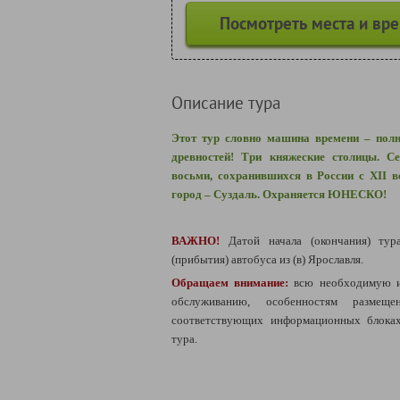
Посмотреть места и вр
Описание тура
Этот тур словно машина времени – полн
древностей! Три княжеские столицы. С
восьми, сохранившихся в России с XII 
город – Суздаль. Охраняется ЮНЕСКО!
ВАЖНО!
Датой начала (окончания) тур
(прибытия) автобуса из (в) Ярославля.
Обращаем внимание:
всю необходимую 
обслуживанию, особенностям разме
соответствующих информационных блоках
тура.