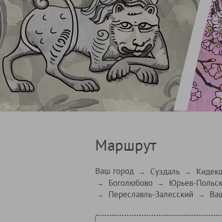
Маршрут
Ваш город
Суздаль
Кидек
→
→
Боголюбово
Юрьев-Польс
→
→
Переславль-Залесский
Ва
→
→