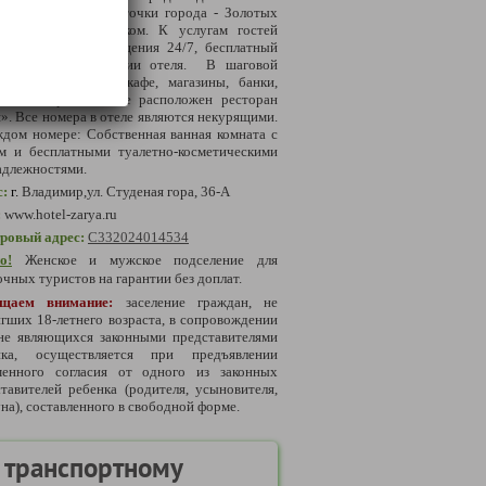
ника, визитной карточки города - Золотых
т, 7-10 минут пешком. К услугам гостей
ба приема и размещения 24/7, бесплатный
i на всей территории отеля. В шаговой
упности находятся кафе, магазины, банки,
ки. На первом этаже расположен ресторан
». Все номера в отеле являются некурящими.
дом номере: Собственная ванная комната с
м и бесплатными туалетно-косметическими
адлежностями.
с:
г.
Владимир,ул. Студеная гора, 36-А
:
www.hotel-zarya.ru
тровый адрес:
С332024014534
о!
Женское и мужское подселение для
чных туристов на гарантии без доплат.
щаем внимание:
заселение граждан, не
гших 18-летнего возраста, в сопровождении
 не являющихся законными представителями
нка, осуществляется при предъявлении
менного согласия от одного из законных
тавителей ребенка (родителя, усыновителя,
на), составленного в свободной форме.
 транспортному