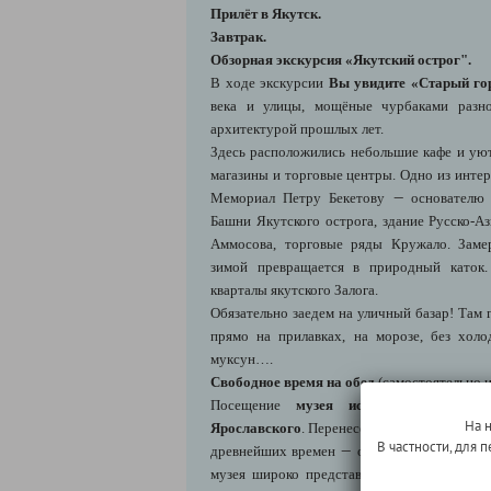
Прилёт в Якутск.
Завтрак.
Обзорная экскурсия «Якутский острог".
В ходе экскурсии
Вы увидите «Старый го
века и улицы, мощёные чурбаками разно
архитектурой прошлых лет.
Здесь расположились небольшие кафе и ую
магазины и торговые центры. Одно из инте
—
Мемориал Петру Бекетову
основателю о
Башни Якутского острога, здание Русско-Аз
Аммосова, торговые ряды Кружало. Заме
зимой превращается в природный каток.
кварталы якутского Залога.
Обязательно заедем на уличный базар! Там
прямо на прилавках, на морозе, без холод
муксун….
Свободное время на обед
(самостоятельно и 
Посещение
музея истории и культу
На 
Ярославского
. Перенесемся вглубь веков, ч
В частности, для
—
древнейших времен
от эпохи палеолита 
музея широко представлена природа края