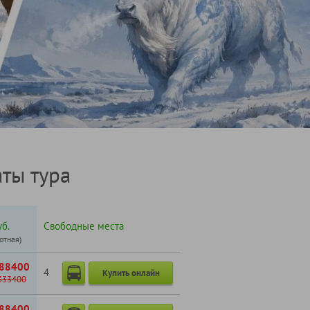
ты тура
б.
Свободные места
готная)
88400
4
Купить онлайн
333400
88400