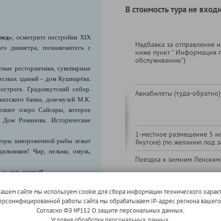
В стоимость тура не входи
род»
, осмотрите постройки XIX
Надбавка за отправление из
го диаметра, познакомитесь с
ниже пункт " Информация 
обслуживанию")
тные ресторанчики, сувенирные
ресных зданий – дом Кушнарёва.
строга. Градоякутский собор.
Авиабилеты (туда-обратно)
иатского банка, дом-музей М.К.
рзшее озеро Сайсары, которое
 Дом Романова. Исторические
1-местное размещение 5 но
 горы замороженной рыбы лежат
Якутске) (по желанию под з
ильников! Чир, нельма, омуль,
Поездка к зимним Ленским
за доп. плату)*
ры народов севера им. Е.
нашем сайте мы используем cookie для сбора информации технического характ
тобы узнать об истории Якутии с
 персонифицированной работы сайта мы обрабатываем IP-адрес региона вашег
до современности. В экспозиции
Согласно ФЗ №152 О защите персональных данных.
, животный и растительный мир
Условия обработки персональных данных.