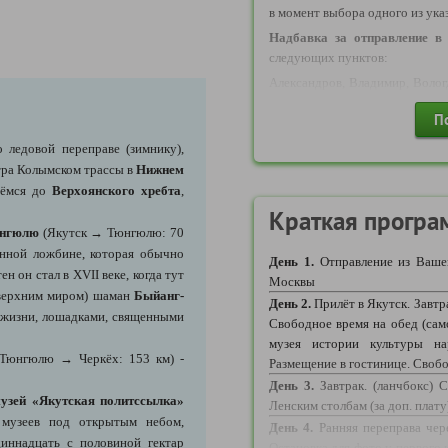
в момент выбора одного из ука
сервисный сбор входит в общу
отражена в ваучере. Обращаем 
Надбавка за отправление в
возврате авиабилета по иници
следующих пунктов:
возвращается.
Александров, Владимир, Волог
Переславль-Залесский, Пречи
П
Посад, Тутаев, Углич, Ярославл
Надбавка за отправление в
Самостоятельное приобретени
 ледовой переправе (зимнику),
следующих пунктов:
или непосредственно туриста
тра Колымском трассы в
Нижнем
Вичуга, Калуга, Кимры, Кинешм
- Приобретая билеты само
рёмся до
Верхоянского хребта
,
указать об этом в перепис
Шексна, Шуя, Гусь-Хр
Краткая програ
авиабилетов прикрепить э
(Воскресенск, Дмитров, Дубн
нгюлю
(Якутск → Тюнгюлю: 70
заказу.
Наро-Фоминск, Орехово-З
нной ложбине, которая обычно
День 1.
Отправление из Ваше
Солнечногорск, Талдом, Чехов,
- Приобретать авиабилеты возм
н он стал в XVII веке, когда тут
Москвы
Надбавка за отправление в
на сайте Туроператора в прогр
 верхним миром) шаман
Быйанг-
следующих пунктов:
День 2.
Прилёт в Якутск. Завтр
- Если планируется приобрес
й жизни, лошадками, священными
Гороховец, Дзержинск, Нижни
Свободное время на обед (сам
рейсы другой авиакомпании 
Надбавка за отправление в
музея истории культуры на
аэропорта, то это возможн
Тюнгюлю → Черкёх: 153 км) -
следующих пунктов:
Размещение в гостинице. Своб
согласовании с Туроператором
Балахна, Заволжье.
в данном случае Туроператор 
День 3.
Завтрак. (ланчбокс) 
узей «Якутская политссылка»
стоимость данного трансфера 
Ленским столбам (за доп. плат
музеев под открытым небом,
группе на маршруте туристы п
Информация по транспорту 
День 4.
Ранняя переправа чере
ВАЖНО!
Если авиабилеты 
иннадцать с половиной гектар
что транспортное обслужива
Остановка для фото у первого