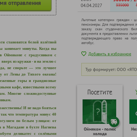
емя отправления
04.04.2027
335000
Льготные категории граждан - 
пенсионеры. Для подтверждения л
заказу скан студенческого бил
документа в предоставлении льго
подтверждающего право на полу
оги становятся белой взлётной
автобус.
ны занимает минуты. Когда вы
Добавить в избранное
в Оймяконе с градусником с
 вверх из кружки - и на землю с
да, не спорьте — это лучшее
Тур формирует: ООО «ЯТО
у от Лены до Тихого океана!
неженные горы и грандиозные
жными кафе, известными всему
Посетите
ам. Многие сложнодоступные
никам.
ожественны! И не надо бояться
так что температура минус 40
погуляем по белым улицам: от
 а в Магадане в бухте Нагиева
Оймякон - полюс
Не
холода
обуем деликатес с солёными