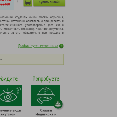
4
Купить онлайн
333400
школьники, cтуденты очной формы обучения,
ьготной категории обязательно прикреплять к
ета/пенсионного удостоверения (без скана
ты может быть отказано). Наличие документа,
чение льготы, обязательно при посадке в
График путешественника
»
Увидите
Попробуете
земные виды
Салаты
якутской
Индигирка и