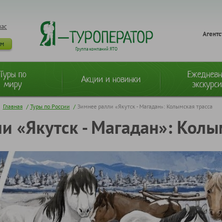
нас
Агентс
ам
Группа компаний ЯТО
Туры по
Ежеднев
Акции и новинки
миру
экскурс
Главная
/
Туры по России
/
Зимнее ралли «Якутск - Магадан»: Колымская трасса
и «Якутск - Магадан»: Колы