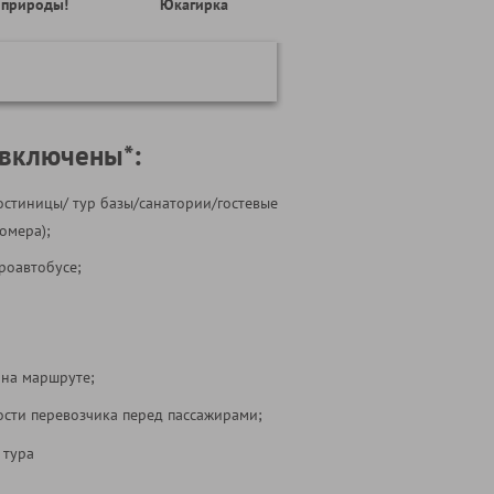
природы!
Юкагирка
 включены*:
остиницы/ тур базы/санатории/гостевые
омера);
роавтобусе;
 на маршруте;
ости перевозчика перед пассажирами;
 тура