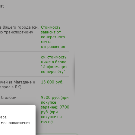
т:
 Вашего города (см.
Стоимость
по транспортному
зависит от
конкретного
места
отправления
см. стоимость
ниже в блоке
"Информация
по перелёту"
чей (в Магадане и
18 000 руб.
апрос в ЛК)
 Столбам
9500 руб. (при
покупке
заранее); 9700
руб. (при
покупке на
ера.
месте)
о местоположения.