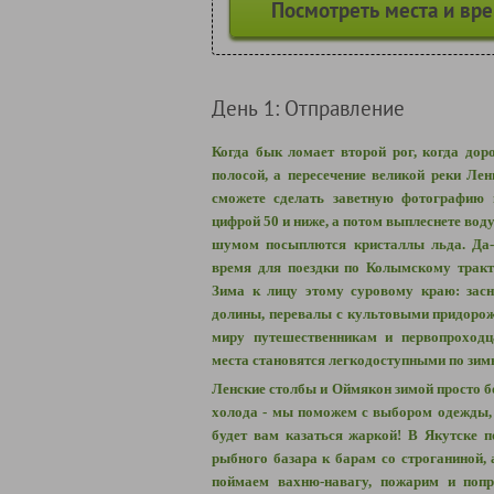
Посмотреть места и вр
День 1: Отправление
Когда бык ломает второй рог, когда дор
полосой, а пересечение великой реки Ле
сможете сделать заветную фотографию 
цифрой 50 и ниже, а потом выплеснете воду
шумом посыплются кристаллы льда. Да-
время для поездки по Колымскому тракт
Зима к лицу этому суровому краю: зас
долины, перевалы с культовыми придоро
миру путешественникам и первопроходц
места становятся легкодоступными по зим
Ленские столбы и Оймякон зимой просто б
холода - мы поможем с выбором одежды, 
будет вам казаться жаркой! В Якутске 
рыбного базара к барам со строганиной,
поймаем вахню-навагу, пожарим и попр