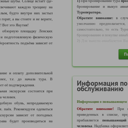
1)
При бронировании тура
про
ежные шубы. Солнце встаёт где-
- на даты 26.03-04.04.2027: с
бронирование и выкуп авиа
дсвечивают каждую трещину на
Туроператора.
лым, будто внутри них застыл
Обратите внимание:
в случа
горят, а вы стоите и не верите,
* Стоимость актуальна на 03.
умолчанию предполагается
а! Вот это Якутия!
самостоятельно, то есть Ту
 обзорную площадку Ленских
Нормы провоза багажа а/к "S7
бронированию и покупке авиаб
и и подготовленную физическую
Тариф без багажа:
2)
Для выкупа авиабилетов В
Вероятность подъёма зависит от
- 1 сумка ручная кладь весом д
заказу на сумму не мене
трех измерений: высота, ширин
также
прикрепить платежное 
П
Тариф с багажом:
выкупаются Туроператором 
- 1 сумка ручная кладь весом д
заказу по актуальной цене. Об
трех измерений: высота, ширин
денежных средств). После вы
- 1 багажное место весом до 
ание и оплату дополнительной
билетов будут отправлены Вам
трех измерений: высота, ширин
нее, т.е. до начала тура. В
также пересчитан с учетом цен
Информация по
Тариф
невозвратный
, внесен
ует её подтверждения.
обслуживанию
3)
Обратите внимание!
плату.
ьная экскурсия состоится при
осуществляется в рабочее вре
а человек.
17:00. По платежным поручен
Информация о повышающем к
добную обувь, непродаваемую
выкуп авиабилетов будет про
Обратите внимание!
При в
х. паёк. Рекомендуем одеваться
актуальной стоимости (то ест
приведенных в списке, пре
кскурсии зависит от погодных
от той, что была в день бронир
прибавляется
повышающий 
4)
ВАЖНО:
по каждому авиаби
рава будет производиться на
человека
. Надбавка оформляе
оформление этого билета в раз