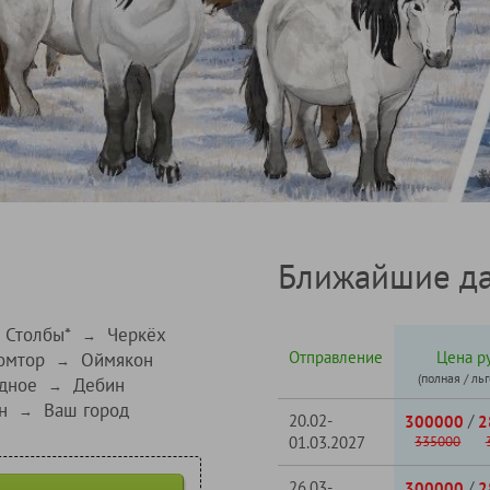
Ближайшие да
 Столбы*
Черкёх
→
Отправление
Цена ру
омтор
Оймякон
→
(полная / ль
дное
Дебин
→
н
Ваш город
→
20.02-
/
300000
2
01.03.2027
335000
26.03-
/
300000
2