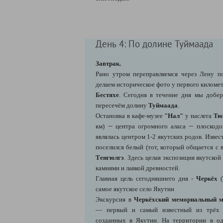
День 4: По долине Туймаада
Завтрак.
Рано утром переправляемся через Лену по
делаем историческое фото у первого киломе
Бестяхе
. Сегодня в течение дня мы добе
пересечём долину
Туймаада
.
Остановка в кафе-музее
"Нал"
у наслега
Тю
—
—
км)
центра огромного аласа
плоскодо
являлась центром 1-2 якутских родов. Известе
поселился белый (тот, который общается с
Тенгюлгэ
. Здесь целая экспозиция якутско
камнями и лавкой древностей.
Главная цель сегодняшнего дня -
Черкёх
(
самое якутское село Якутии
Экскурсия в
Черкёхский мемориальный м
— первый и самый известный из трёх 
созданных в Якутии. На территории в од