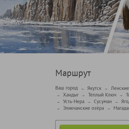
Маршрут
Ваш город
Якутск
Ленские
→
→
Хандыг
Тёплый Ключ
Т
→
→
→
Усть-Нера
Сусуман
Яго
→
→
→
Эликчанские озёра
Магада
→
→