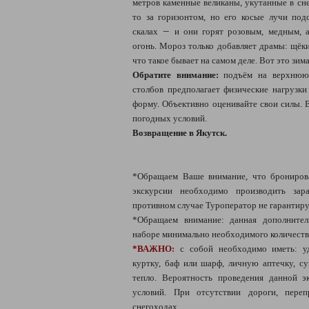
метров каменные великаны, укутанные в сн
то за горизонтом, но его косые лучи по
—
скалах
и они горят розовым, медным, а
огонь. Мороз только добавляет драмы: щёки 
что такое бывает на самом деле. Вот это зим
Обратите внимание:
подъём на верхнюю
столбов предполагает физические нагрузк
форму. Объективно оценивайте свои силы. 
погодных условий.
Возвращение в Якутск.
*Обращаем Ваше внимание, что брониров
экскурсии необходимо производить зара
противном случае Туроператор не гарантир
*Обращаем внимание: данная дополнител
наборе минимально необходимого количеств
*ВАЖНО:
с собой необходимо иметь: у
куртку, баф или шарф, личную аптечку, су
тепло. Вероятность проведения данной э
условий. При отсутствии дороги, переп
снегоходах.