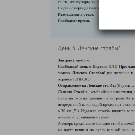
тайги, лесотундры, тундры и арктической з
Якутии с периода палеолита до настоящего 
Размещение в отеле.
Свободное время.
День 3: Ленские столбы*
Завтрак
(ланчбокс)
Свободный день в Якутске
ИЛИ
Приглаш
зимних Ленских Столбов!
(по желанию и 
охраной ЮНЕСКО.
Отправление на Ленские столбы
(Якутск → 
Ленские Столбы
- кембрийские известняки,
Лены на отрезке долины от острова Хат
непрерывной колоннадой предстают сказо
в 30 км (!!!). Издалека столбы видятся ве
отвесно опускающейся в реку.
А теперь представьте Ленские столбы зимой!
вы идёте пешком по руслу великой реки, а