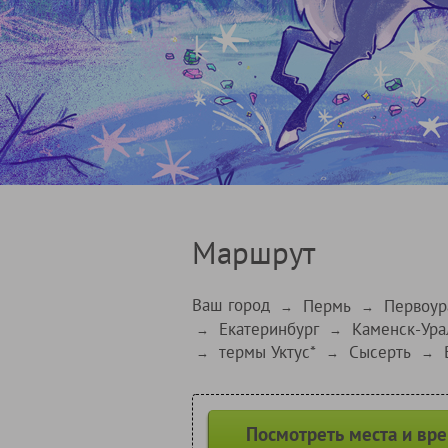
Маршрут
Ваш город
Пермь
Первоур
→
→
Екатеринбург
Каменск-Ура
→
→
термы Уктус*
Сысерть
→
→
→
Посмотреть места и вр