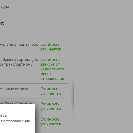
 тура
т:
 желанию под запрос
Стоимость
уточняется
 Вашего города (см.
Стоимость
по транспортному
зависит от
конкретного
места
отправления
аменные ворота
Стоимость
уточняется
н-Баден" (полная
Стоимость
уточняется
ера.
н-Баден" (льготная
Стоимость
о местоположения.
 включительно,
уточняется