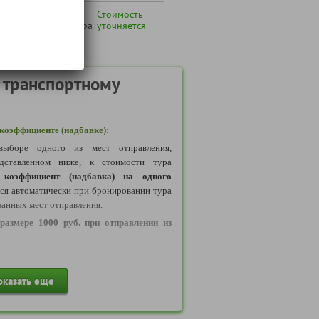
а Высоцкого +
Стоимость
адки бизнес-центра
уточняется
 транспортному
оэффициенте (надбавке):
ыборе одного из мест отправления,
дставленном ниже, к стоимости тура
коэффициент (надбавка) на одного
тся автоматически при бронировании тура
занных мест отправления.
размере 1000 руб. при отправлении из
размере 2000 руб. при отправлении из
оказать еще
, Дзержинск, Заволжье, Калуга, Кимры,
 Новгород, Обнинск, Рязань, Тверь, Тула,