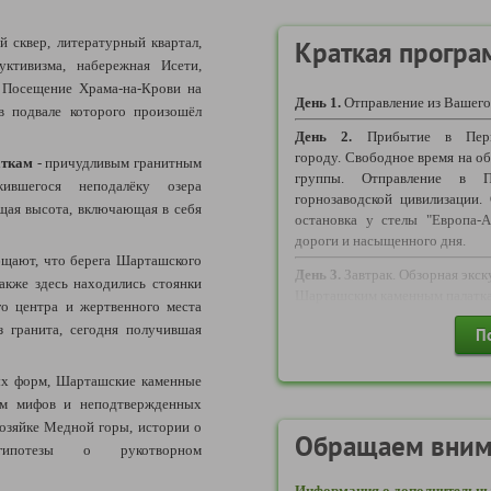
Москва и Московская област
й сквер, литературный квартал,
Голицыно, Дмитров, Долг
Краткая програ
ктивизма, набережная Исети,
Жуковский, Запрудня, Зе
Краснознаменск, Лобня, Лу
. Посещение Храма-на-Крови на
День 1.
Отправление из Вашего
Наро-Фоминск, Одинцово, Орех
в подвале которого произошёл
Пушкино, Раменское, Селяти
День 2.
Прибытие в Перм
Талдом, Троицк, Химки, Чехов,
городу. Свободное время на об
аткам
- причудливым гранитным
группы. Отправление в 
Надбавка за отправление в 
ившегося неподалёку озера
горнозаводской цивилизации.
следующих пунктов:
бщая высота, включающая в себя
остановка у стелы "Европа-А
Воронеж, Елец, Липецк.
дороги и насыщенного дня.
бщают, что берега Шарташского
День 3.
Завтрак. Обзорная экск
акже здесь находились стоянки
Информация по транспорту н
Шарташским каменным палатк
го центра и жертвенного места
Обращаем Ваше внимание,
Для выезда на даты 29.12.2
з гранита, сегодня получившая
П
программе может осуществл
новогоднем банкете (по желанию
автобус, микроавтобус, минив
Для выезда на даты 02.01-07
транспорт и другое(в зависим
Высоцкого + посещение смотр
ых форм, Шарташские каменные
маршрута и т.д.).
(за доп. плату)*.
ком мифов и неподтвержденных
День 4.
Завтрак. Свободный
Хозяйке Медной горы, истории о
Рассадка, предоставленная п
Обращаем вним
посетить знаменитые места с
характер. Тип и вместимост
 гипотезы о рукотворном
плату) ИЛИ экскурсионная п
размером группы и может отлич
ворота Урала" (за доп. плату)
Информация о дополнительны