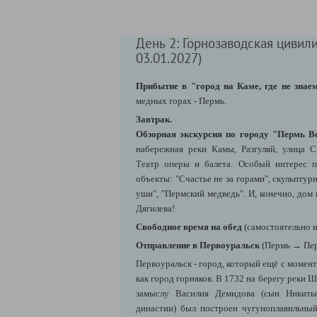
День 2: Горнозаводская цивили
03.01.2027)
Прибытие в "город на Каме, где не знае
медных горах - Пермь.
Завтрак.
Обзорная экскурсия по городу "Пермь В
набережная реки Камы, Разгуляй, улица С
Театр оперы и балета. Особый интерес п
объекты: "Счастье не за горами", скульпту
уши", "Пермский медведь". И, конечно, дом
Дягилева!
Свободное время на обед
(самостоятельно и
Отправление в Первоуральск
(Пермь →
Пер
Первоуральск - город, который ещё с момент
как город горняков.
В 1732 на берегу реки 
замыслу Василия Демидова (сын Никиты
династии) был построен чугуноплавильный