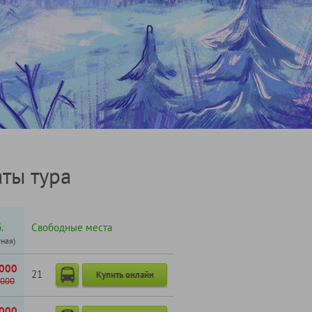
ты тура
.
Свободные места
тная)
000
21
Купить онлайн
000
000