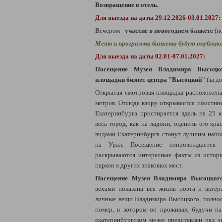
Возвращение в отель.
Для выезда на даты 29.12.2026-03.01.2027:
Вечером -
участие в новогоднем банкете
(п
Меню и программа банкета будут опублико
Для выезда на даты 02.01-07.01.2027:
Посещение Музея Владимира Высоцко
площадки бизнес-центра "Высоцкий"
(за до
Открытая смотровая площадка расположен
метров. Отсюда взору открывается поистин
Екатеринбурга простирается вдаль на 25 
весь город, как на ладони, оценить его кр
видами Екатеринбурга станут лучшим напо
на Урал. Посещение сопровождается а
раскрываются интересные факты из истори
парков и других знаковых мест.
Посещение Музея Владимира Высоцкого
вехами показана вся жизнь поэта и актё
личные вещи Владимира Высоцкого, полно
номер, в котором он проживал, будучи на
екатеринбургском музее представлен ряд э