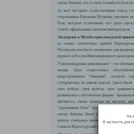
сказах Бажов), что и стало точкой отсчета и
За всю историю существования город ста
сторонников Емельяна Пугачёва, научных и
Розе, которые установили, что здесь про
Азией, официальных визитов императоров.
Экскурсия в Музей горнозаводской цивил
из самых необычных зданий Первоуральс
Построена она была специально для размеще
первого в России Инновационного культурно
"Горнозаводская цивилизация" - это обобще
жизни. Урал существовал обособлен
индустриальная "империя", которой уп
губернаторы не имели власти. Здесь были 
свое войско, своя валюта, свое админист
развивались собственные формы "промышле
промысел, эмаль, гравюра на металле, ико
"деревянные боги". Была своя мифология, о
сказах Бажова. Было свое представление 
На 
работа считалась важнее свободы. были св
В частности, для
Симеон Верхотурский и Данила-мастер" (с).