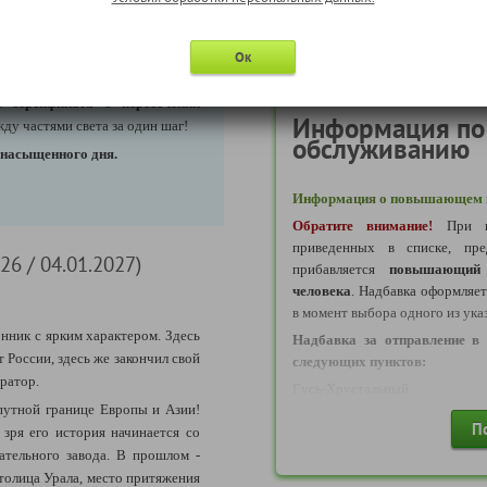
 очень необычной форме - с
Посещение Музея Владимир
посещение смотровой площ
к
→
Екатеринбург: 50 км).
"Высоцкий"
Ок
ропа-Азия"
,
фотография у
е сертификата о пересечении
Информация по
ду частями света за один шаг!
обслуживанию
 насыщенного дня.
Информация о повышающем к
Обратите внимание!
При в
приведенных в списке, пре
26 / 04.01.2027)
прибавляется
повышающий 
человека
. Надбавка оформляе
в момент выбора одного из ука
ник с ярким характером. Здесь
Надбавка за отправление в 
 России, здесь же закончил свой
следующих пунктов:
ратор.
Гусь-Хрустальный
путной границе Европы и Азии!
Надбавка за отправление в 
П
зря его история начинается со
следующих пунктов:
ательного завода. В прошлом -
Балахна, Вичуга, Гороховец
толица Урала, место притяжения
Кинешма, Шуя, Ковров, Нижний