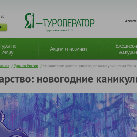
нас
Агентс
ам
Группа компаний ЯТО
Туры по
Ежеднев
Акции и новинки
миру
экскурс
лавная
/
Туры по России
/
Малахитовое царство: новогодние каникулы в горах Урала
рство: новогодние каникул