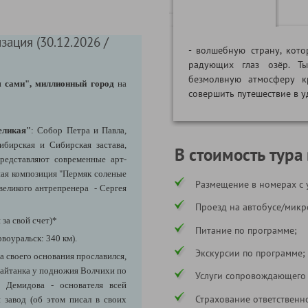
зация (30.12.2026 /
- волшебную страну, кото
радующих глаз озёр. Ты
безмолвную атмосферу к
м сами", миллионный город
на
совершить путешествие в 
еликая"
: Собор Петра и Павла,
ибирская и Сибирская застава,
В стоимость тура
редставляют современные арт-
рная композиция "Пермяк соленые
Размещение в номерах с 
 великого антрепренера - Сергея
Проезд на автобусе/микр
 за свой счет)*
Питание по программе;
воуральск: 340 км).
Экскурсии по программе;
а своего основания прославился,
Шайтанка у подножия Волчихи по
Услуги сопровождающего
 Демидова - основателя всей
Страхование ответственн
 завод (об этом писал в своих