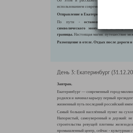
Об этом и расскажет музей, причем в
использованием современных технологий.
Отправление в Екатеринбург
(Первоуральс
По пути -
остановка у стелы "Ев
символического монумента и
получени
границы.
Настоящая магия: путешествие меж
Размещение в отеле. Отдых после дороги и
День 3: Екатеринбург (31.12.20
Завтрак.
Екатеринбург — современный город-миллион
родился и начинал карьеру первый президент
жизненный путь последний российский импе
Самый большой населённый пункт на сухо
Напористый, самоуверенный и дерзкий: не 
строительства ревущей плотины железодел
промышленный центр, сейчас - культурная с