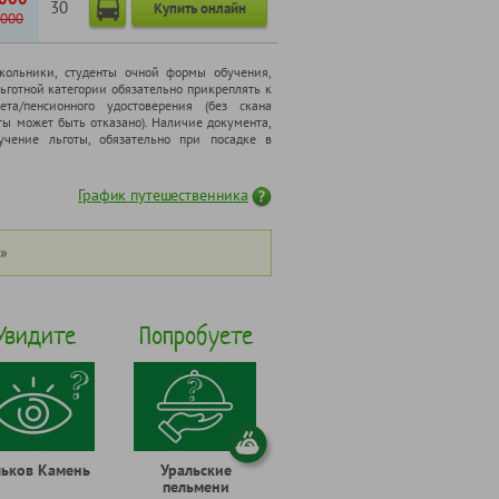
30
Купить онлайн
000
школьники, cтуденты очной формы обучения,
ьготной категории обязательно прикреплять к
ета/пенсионного удостоверения (без скана
ты может быть отказано). Наличие документа,
чение льготы, обязательно при посадке в
График путешественника
»
Увидите
Попробуете
льков Камень
Уральские
пельмени