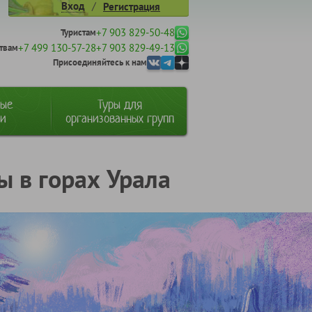
/
Вход
Регистрация
+7 903 829-50-48
Туристам
+7 499 130-57-28
+7 903 829-49-13
твам
Присоединяйтесь к нам
ные
Туры для
ии
организованных групп
ы в горах Урала