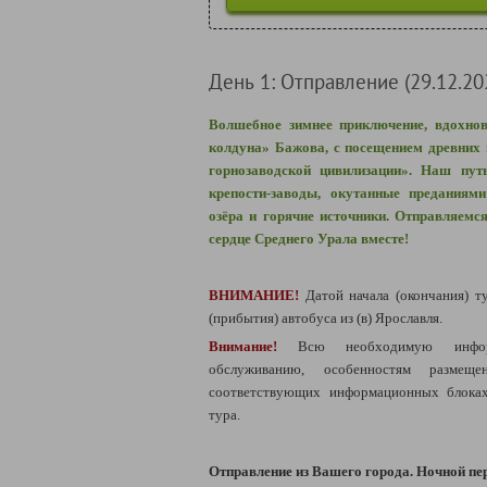
День 1: Отправление (29.12.202
Волшебное зимнее приключение, вдохнов
колдуна» Бажова, c посещением древних 
горнозаводской цивилизации». Наш путь
крепости-заводы, окутанные преданиям
озёра и горячие источники. Отправляемс
сердце Среднего Урала вместе!
ВНИМАНИЕ!
Датой начала (окончания) т
(прибытия) автобуса из (в) Ярославля.
Внимание!
Всю необходимую инфо
обслуживанию, особенностям разме
соответствующих информационных блоках
тура.
Отправление из Вашего города.
Ночной пер