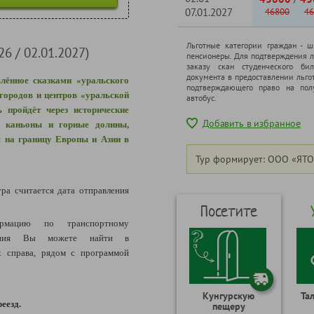
07.01.2027
46800
46
Льготные категории граждан - 
6 / 02.01.2027)
пенсионеры. Для подтверждения л
заказу скан студенческого бил
документа в предоставлении льго
лённое сказками «уральского
подтверждающего право на полу
городов и центров «уральской
автобус.
 пройдёт через исторические
Добавить в избранное
и каньоны и горные долины,
я на границу Европы и Азии в
Тур формирует: ООО «ЯТО
ура считается дата отправления
Посетите
рмацию по транспортному
щения Вы можете найти в
 справа, рядом с программой
Кунгурскую
Та
еезд.
пещеру