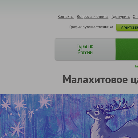
Контакты
Вопросы и ответы
Где купить
О 
График путешественника
Агентств
Туры по
России
Г
Малахитовое ца