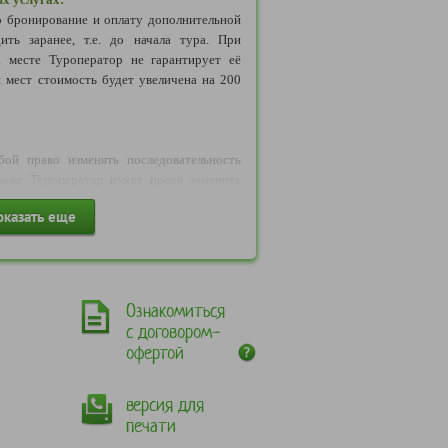
влен автобус как большей, так и меньшей
ий Баден-Баден" - посещение терм "Баден-
 бронирование и оплату дополнительной
у)*. Возвращение в гостиницу.
ить заранее, т.е. до начала тура. При
 Центра истории камнерезного дела.
а месте Туроператор не гарантирует её
посещения природного парка «Бажовские
 мест стоимость будет увеличена на 200
ого магазина Сысертского фарфорового
ой.
бой право изменять последовательность
акже Туроператор имеет право заменить
начные при условии заблаговременного
оказать еще
Ознакомиться
с договором-
офертой
версия для
печати