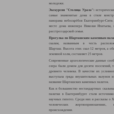
молодежи.
Экскурсия "Столица Урала":
исторически
самые знаменитые дома в стиле констру
панорама небоскрёбов Екатеринбург-Сити
месте дома инженера Николая Ипатьева, 
расстрел царской семьи.
Прогулка по Шарташским каменным пал
скалам, названным в честь располож
Шарташ.
Высота этих скал 12 метров, а о
земляной холм, составляет 25 метров.
Современные археологические данные соо
озера были домом для десяти поселений, т
древнего человека. В качестве их условно
выступала гряда внушительных валунов и
название Шарташских каменных палаток.
Как и большинство нестандартных скальн
палатки в Екатеринбурге стали источни
научных гипотез. Среди них и рассказы о 
человеческих жертвоприношениях,
происхождении.