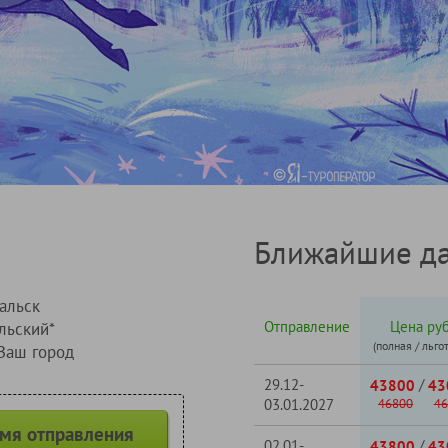
Ближайшие да
альск
Отправление
Цена руб
льский*
(полная / льго
Ваш город
29.12-
/
43800
43
03.01.2027
46800
46
емя отправления
02.01-
/
43800
43