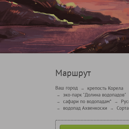
Маршрут
Ваш город
крепость Корела
→
эко-парк "Долина водопадов"
→
сафари по водопадам*
Рус
→
→
водопад Ахвенкоски
Сорта
→
→