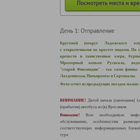
Посмотреть места и вр
День 1: Отправление
Круговой (вокруг Ладожского оз
с открыточными по красоте видами.
По с
крепости и таинственные озера, бурн
Мраморный каньон Рускеала, водо
"старой Финляндии" - так сами финны 
Лахденпохьи, Питкяранты и
Сортавалы.
Фото-отчет из предыдущих поездок можно
ВНИМАНИЕ!
Датой начала (окончания) т
(прибытия) автобуса из (в) Ярославля.
Внимание!
Всю необходимую инфо
обслуживанию, особенностям разме
соответствующих информационных блоках
тура.