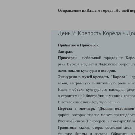
Отправление из Вашего города. Ночной пер
День 2: Крепость Корела + До
Прибытие в Приозерск.
Завтрак.
Приозерск
- небольшой городок на Карел
река Вуокса впадает в Ладожское озеро. Э
памятниками культуры и истории.
Экскурсия в музей-крепость "Корела"
- д
веков, сыгравшую значительную роль в и
Ныне - объект культурного наследия феде
о строительной биографии и узниках крепо
Выставочный зал и Круглую башню.
Переезд в эко-парк "Долина водопадо
дороге, которая вполне может претендоват
Русском Севере
(Приозерск → эко-парк: 68 к
Гранитные скалы, озера, сосновые леса
финские фермы и хутора. Обратите вн