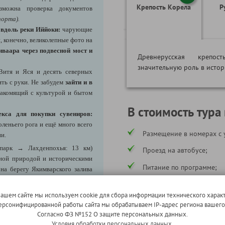
Крепость Корела
Р
зможна проверка документов
порта).
 вдоль реки Иййоки:
чарующие
, конечно, великолепные фото на
ваара через подвесной мост и
Древнерусская крепос
значительную роль в истор
Витя и Яся и десять северных
ть с руки. Не забудем
зайти и в
накомящий с культурой и бытом
В стоимость тура
кса для покупки сувениров:
оленьего рога и ещё много всего
Размещение в номерах с 
и.
парк → Лахденпохья: 13 км)
Проезд на автобусе;
ной природой и историческими
Питание по программе;
на берегу Якимварского залива
гатой историей, где финская и
Экскурсии по программе;
тся с русской.
нашем сайте мы используем cookie для сбора информации технического характ
Услуги сопровождающего
е калитки и чай.
 персонифицированной работы сайта мы обрабатываем IP-адрес региона вашег
Согласно ФЗ №152 О защите персональных данных.
Страхование ответственн
Условия обработки персональных данных.