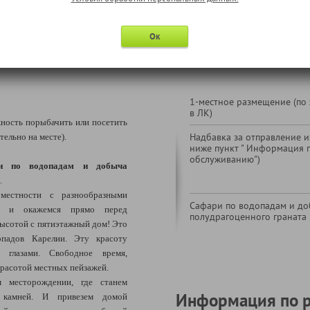
* в соответствии с программой
Ок
В стоимость тура не входи
1-местное размещение (по
в ЛК)
ность порыбачить или посетить
Надбавка за отправление из
тельно на месте).
ниже пункт " Информация 
обслуживанию")
и по водопадам и добыча
.
естности с разнообразными
Сафари по водопадам и до
и и окажемся прямо перед
полудрагоценного граната
ысотой с пятиэтажный дом! Это
падов Карелии. Эту красоту
 глазами. Свободное время,
 красотой местных пейзажей.
 месторождении, где станем
Информация по 
 камней. И привезем домой