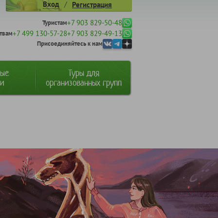
/
Вход
Регистрация
+7 903 829-50-48
Туристам
+7 499 130-57-28
+7 903 829-49-13
твам
Присоединяйтесь к нам
ные
Туры для
ии
организованных групп