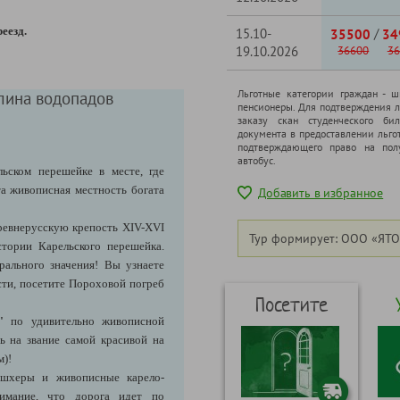
еезд.
15.10-
/
35500
34
19.10.2026
36600
36
Льготные категории граждан - 
лина водопадов
пенсионеры. Для подтверждения л
заказу скан студенческого бил
документа в предоставлении льго
подтверждающего право на полу
автобус.
ьском перешейке в месте, где
та живописная местность богата
Добавить в избранное
ревнерусскую крепость XIV-XVI
Тур формирует: ООО «ЯТО
стории Карельского перешейка.
рального значения! Вы узнаете
сти, посетите Пороховой погреб
Посетите
в"
по удивительно живописной
ь на звание самой красивой на
м)!
, шхеры и живописные карело-
имание, что дорога идет по