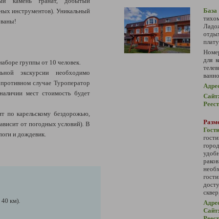
ый камень гранат, добытый
База
ных инструментов). Уникальный
тихо
ованы!
Ладо
отдых
плату
Номе
для 
наборе группы от 10 человек.
теле
ьной экскурсии необходимо
ванно
 В противном случае Туроператор
Адре
 наличии мест стоимость будет
Сайт
Реес
ит по карельскому бездорожью,
Разме
ависит от погодных условий). В
Гост
поги и дождевик.
гост
горо
удоб
рако
необ
гост
досту
сквер
 40 км).
Адре
Сайт
Реес