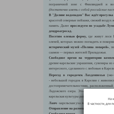
пограничной зоне с Финляндией и во
(достаточно иметь с собой российские пас
В "Долине водопадов" Вас ждёт прогулка
красотой северные пейзажи, свежий воздух и
память. Далее
проследуем по усадьбе Луми
дендроагросад.
Посетим оленью ферму,
где живут лоси 
оленей, которых можно погладить и покорми
исторический музей «Поляна лопарей»
, з
саамов — первых жителей Приладожья.
Свободное время на территории компле
древне-карельские украшения, сувениры из 
интересного, сделанного с любовью в Карели
Переезд в городочек Лахденпохья
(эко-
-
небольшой городок в Карелии с живопис
достопримечательностями, расположенный 
Ладожского озера. Это уютное место с бо
карельская культуры разных эпох переплетаю
На 
Ланч
- карельская уха лохиккейто, карельски
В частности, для
Отправление на размещение в гостинице.
Свободное время.