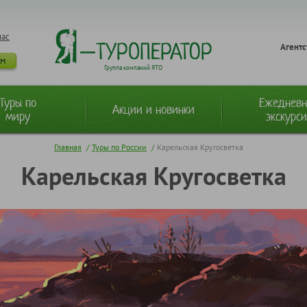
нас
Агентс
ам
Группа компаний ЯТО
Туры по
Ежеднев
Акции и новинки
миру
экскурс
Главная
/
Туры по России
/
Карельская Кругосветка
Карельская Кругосветка