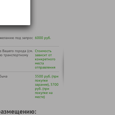
 тура
т:
 желанию под запрос
6000 руб.
 Вашего города (см.
Стоимость
по транспортному
зависит от
конкретного
места
отправления
быча
3500 руб. (при
покупке
заранее), 3700
руб. (при
покупке на
месте)
размещению: