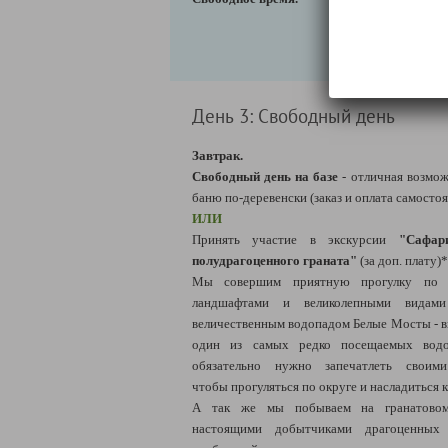
День 3: Свободный день
Завтрак.
Свободный день на базе
- отличная возмож
баню по-деревенски (заказ и оплата самостоя
ИЛИ
Принять участие в
экскурсии
"Сафар
полудрагоценного граната"
(за доп. плату)*
Мы совершим приятную прогулку по м
ландшафтами и великолепными видам
величественным водопадом Белые Мосты - в
один из самых редко посещаемых водо
обязательно нужно запечатлеть своими
чтобы прогуляться по округе и насладиться
А так же мы побываем на гранатовом
настоящими добытчиками драгоценных