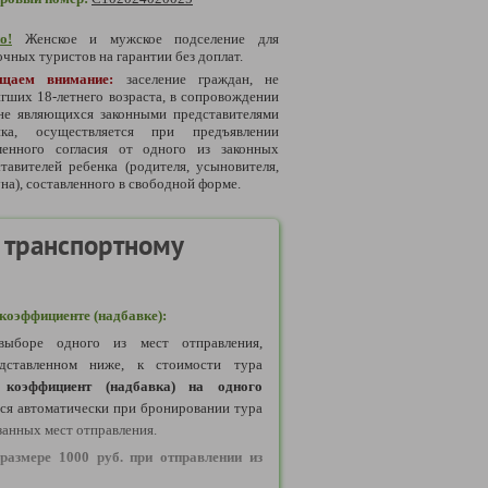
о!
Женское и мужское подселение для
чных туристов на гарантии без доплат.
щаем внимание:
заселение граждан, не
гших 18-летнего возраста, в сопровождении
 не являющихся законными представителями
нка, осуществляется при предъявлении
менного согласия от одного из законных
тавителей ребенка (родителя, усыновителя,
на), составленного в свободной форме.
 транспортному
оэффициенте (надбавке):
ыборе одного из мест отправления,
дставленном ниже, к стоимости тура
коэффициент (надбавка) на одного
тся автоматически при бронировании тура
занных мест отправления.
размере 1000 руб. при отправлении из