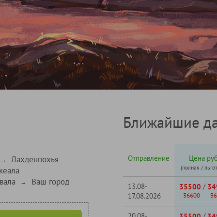
Ближайшие да
Отправление
Цена руб
Лахденпохья
→
(полная / льго
кеала
вала
Ваш город
→
13.08-
/
35500
34
17.08.2026
36600
36
20.08-
/
35500
34