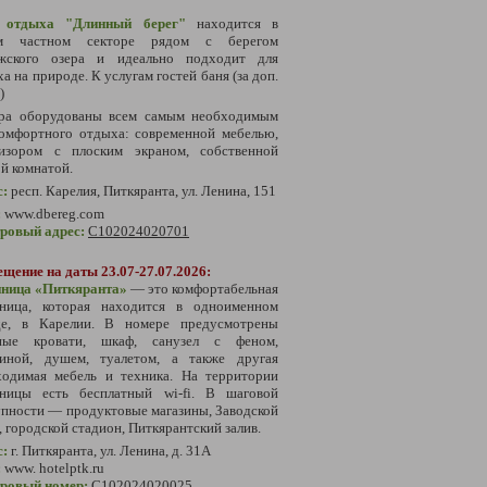
 отдыха "Длинный берег"
находится в
м частном секторе рядом с берегом
жского озера и идеально подходит для
а на природе. К услугам гостей баня (за доп.
)
ра оборудованы всем самым необходимым
комфортного отдыха: современной мебелью,
визором с плоским экраном, собственной
й комнатой.
с:
р
есп. Карелия, Питкяранта, ул. Ленина, 151
:
www.dbereg.com
тровый адрес:
С102024020701
щение на даты 23.07-27.07.2026:
иница «Питкяранта»
— это комфортабельная
иница, которая находится в одноименном
де, в Карелии. В номере предусмотрены
ные кровати, шкаф, санузел с феном,
виной, душем, туалетом, а также другая
ходимая мебель и техника. На территории
иницы есть бесплатный wi-fi. В шаговой
пности — продуктовые магазины, Заводской
, городской стадион, Питкярантский залив.
с:
г. Питкяранта, ул. Ленина, д. 31А
:
www. hotelptk.ru
тровый номер:
С102024020025