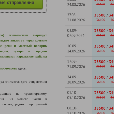
емя отправления
24.08.2026
36600
36
27.08-
/
35500
34
31.08.2026
36600
36
03.09-
/
35500
34
ера) живописный маршрут
07.09.2026
36600
36
ледам викингов через д
ревние
10.09-
/
ые реки и местный колорит.
35500
34
14.09.2026
36600
36
пады
,
хутора и городки
называют карельские районы
17.09-
/
35500
34
21.09.2026
36600
36
 посмотреть
здесь
.
24.09-
/
35500
34
ура считается дата отправления
28.09.2026
36600
36
01.10-
/
35500
34
рмацию по транспортному
05.10.2026
36600
36
щения Вы можете найти в
 справа, рядом с программой
08.10-
/
35500
34
12.10.2026
36600
36