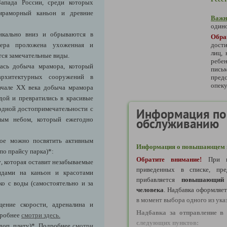
апада России, среди которых
мраморный каньон и древние
Важн
одино
икально вниз и обрываются в
Обра
ьера проложена ухоженная и
дости
лиц,
тся замечательные виды.
ребе
елась добыча мрамора, который
пись
архитектурных сооружений в
предс
опеку
начале XX века добыча мрамора
дой и превратились в красивые
одной достопримечательности с
Информация по
ым небом, который ежегодно
обслуживанию
ое можно посвятить активным
Информация о повышающем к
по прайсу парка)*:
Обратите внимание!
При в
у
, которая оставит незабываемые
приведенных в списке, пре
идами на каньон и красотами
прибавляется
повышающий 
о с воды (самостоятельно и за
человека
. Надбавка оформляе
в момент выбора одного из ука
щение скорости, адреналина и
Надбавка за отправление в 
дробнее
смотри здесь.
следующих пунктов:
доп. плату)*
.
Подробнее
смотри