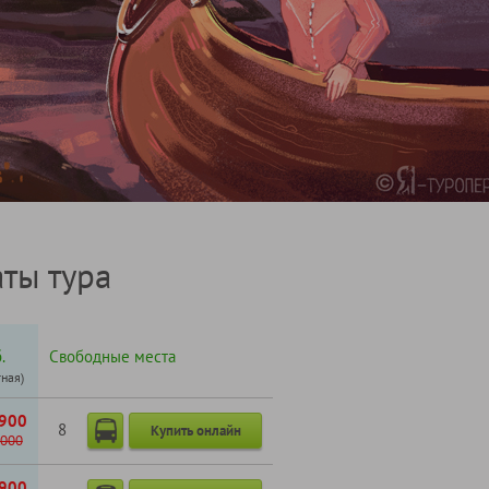
ты тура
.
Свободные места
тная)
900
8
Купить онлайн
000
900