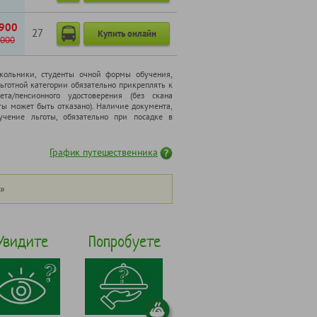
900
27
Купить онлайн
000
школьники, cтуденты очной формы обучения,
ьготной категории обязательно прикреплять к
ета/пенсионного удостоверения (без скана
ты может быть отказано). Наличие документа,
чение льготы, обязательно при посадке в
График путешественника
»
Увидите
Попробуете