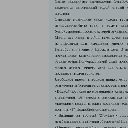
Самые знаменитые каменоломни Северо-З
выделяется затопленный водой старый 
штольни.
Отвесные мраморные скалы уходят верт
изумрудно-зелёную воду, а вокруг кар
благоустроенная тропа, с которой открываю
Много лет назад, в XVIII веке, здесь в
использовался для украшения многих 
Петербурге, Гатчине и Царском Селе. В 
прекратилась, каменоломни заполнились во
горные озёра. Получился некий сплав прир
живым музеем горного дела под открыт
посещают тысячи туристов.
Свободное время в горном парке,
котор
развлечениям (оплачивается самостоятельно 
-
Водной прогулке по мраморному каньон
впечатления. Вы сможете насладиться в
мраморных пещер, которые доступны тольк
доп. плату)*. Подробнее
смотри здесь.
-
Катанию на троллей
(Zip-line) - ощу
незабываемые впечатления обеспечены! По
-
Прыжку с тарзанки
(самостоятельно и за 