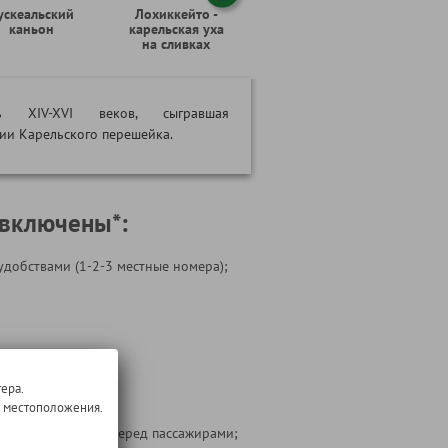
ускеальский
Лохиккейто -
каньон
карельская уха
на сливках
ть XIV-XVI веков, сыгравшая
ии Карельского перешейка.
 включены*:
удобствами (1-2-3 местные номера);
ера.
 на маршруте;
о местоположения.
ости перевозчика перед пассажирами;