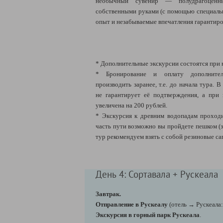
необычный сувенир — полудрагоценн
собственными руками (с помощью специаль
опыт и незабываемые впечатления гарантир
* Дополнительные экскурсии состоятся при 
* Бронирование и оплату дополнител
производить заранее, т.е. до начала тура.
не гарантирует её подтверждения, а при
увеличена на 200 рублей.
* Экскурсия к древним водопадам проход
часть пути возможно вы пройдете пешком (з
тур рекомендуем взять с собой резиновые са
День 4: Сортавала + Рускеала
Завтрак.
Отправление в Рускеалу
(отель → Рускеала:
Экскурсия в горный парк Рускеала
.