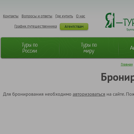
Контакты
Вопросы и ответы
Где купить
О нас
График путешественника
Агентствам
Групп
Туры по
Туры по
А
России
миру
Главная
Бронир
Для бронирования необходимо
авторизоваться
на сайте. По