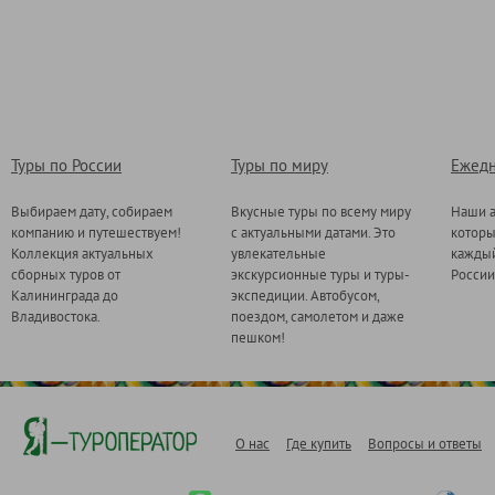
Туры по России
Туры по миру
Ежедн
Выбираем дату, собираем
Вкусные туры по всему миру
Наши а
компанию и путешествуем!
с актуальными датами. Это
котор
Коллекция актуальных
увлекательные
каждый
сборных туров от
экскурсионные туры и туры-
России
Калининграда до
экспедиции. Автобусом,
Владивостока.
поездом, самолетом и даже
пешком!
О нас
Где купить
Вопросы и ответы