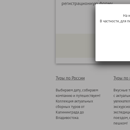
регистрационную форму.
На 
В частности, для
Туры по России
Туры по
Выбираем дату, собираем
Вкусные т
компанию и путешествуем!
с актуаль
Коллекция актуальных
увлекате
сборных туров от
экскурсио
Калининграда до
экспедици
Владивостока.
поездом, 
пешком!