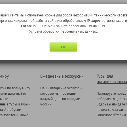
нашем сайте мы используем cookie для сбора информации технического характ
 персонифицированной работы сайта мы обрабатываем IP-адрес региона вашег
Запомнить меня на этом компьютере
Согласно ФЗ №152 О защите персональных данных.
Условия обработки персональных данных.
Ок
 миру
Ежедневные экскурсии
Туры для
организованных
уры по всему миру
Наши авторские экскурсии,
ными датами. Это
которые мы проводим
Планируете поезд
льные
каждый день по городам
собирается целая 
нные туры и туры-
России.
Здесь вы найдете 
и. Автобусом,
наших самых хитов
самолетом и даже
Вдохновляйтесь и 