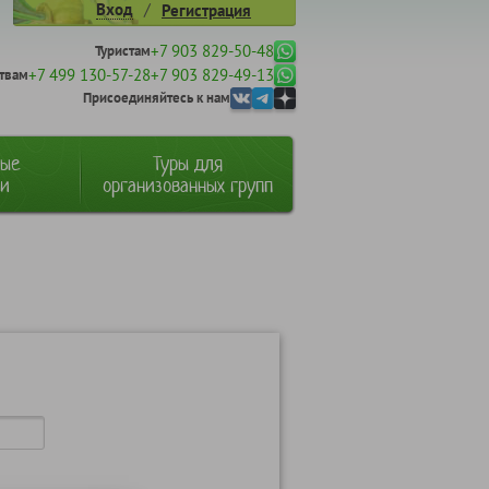
/
Вход
Регистрация
+7 903 829-50-48
Туристам
+7 499 130-57-28
+7 903 829-49-13
твам
Присоединяйтесь к нам
ные
Туры для
ии
организованных групп