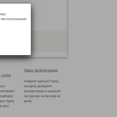
ера.
о местоположения.
Заказ экскурсовода
 групп
Найдите нужный город
ку и
на карте, выберите
компания?
экскурсовода и закажите
подборку
экскурсию, не выходя из
ых туров.
дома.
в путь!