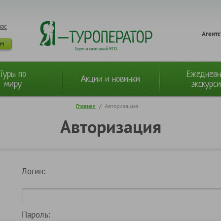
нас
Агентс
ам
Группа компаний ЯТО
Туры по
Ежеднев
Акции и новинки
миру
экскурс
Главная
/
Авторизация
Авторизация
Логин:
Пароль: