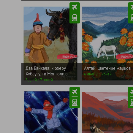
ЛЕТОМ
от
ЛЕТ
от
САНИ
101400
САНИ
5230
рублей
рублей
Два Байкала: к озеру
Алтай: цветение жарков
Хубсугул в Монголию
6 дней / 5 ночей
8 дней / 7 ночей