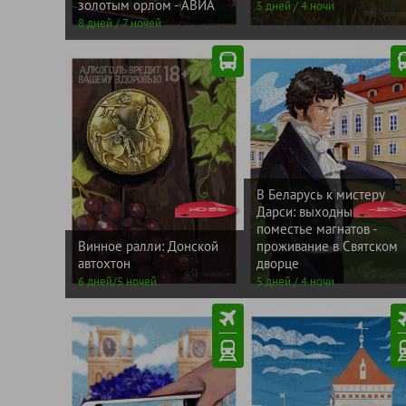
золотым орлом - АВИА
5 дней / 4 ночи
8 дней / 7 ночей
от
от
В Беларусь к мистеру
НОВЪ
41000
-180
4040
Дарси: выходные в
рублей
рублей
поместье магнатов -
Винное ралли: Донской
проживание в Святском
автохтон
дворце
6 дней/5 ночей
5 дней / 4 ночи