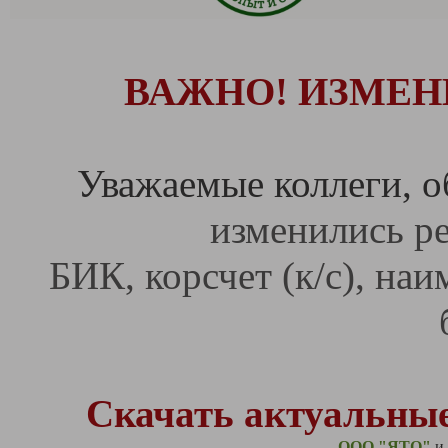
ВАЖНО! ИЗМЕН
Уважаемые коллеги, 
изменились ре
БИК, к
орсчет (к/с), н
аи
Скачать актуальные
ООО "ЯТО"
и