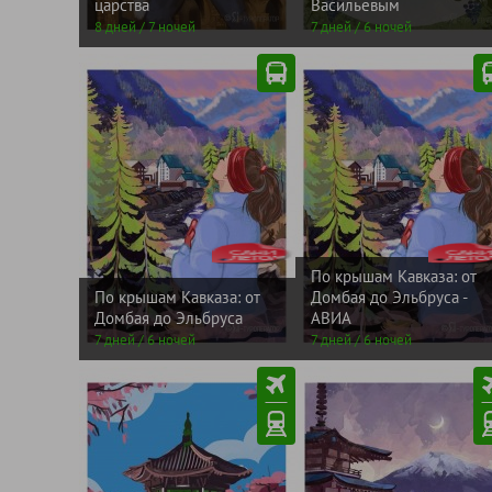
царства
Васильевым
8 дней / 7 ночей
7 дней / 6 ночей
ЛЕТОМ
от
ЛЕТ
от
САНИ
54500
САНИ
5790
рублей
рублей
По крышам Кавказа: от
По крышам Кавказа: от
Домбая до Эльбруса -
Домбая до Эльбруса
АВИА
7 дней / 6 ночей
7 дней / 6 ночей