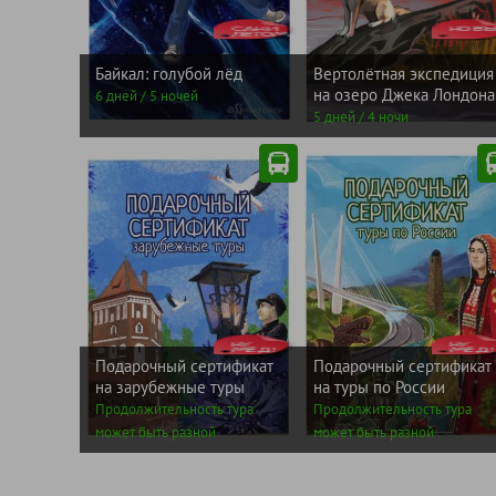
ЛЕТОМ
от
от
САНИ
49000
НОВЪ
1622
рублей
рублей
Байкал: голубой лёд
Вертолётная экспедиция
на озеро Джека Лондона
6 дней / 5 ночей
5 дней / 4 ночи
МЁД!
от
МЁД!
от
НУ
5000
НУ
5000
рублей
рублей
Подарочный сертификат
Подарочный сертификат
на зарубежные туры
на туры по России
Продолжительность тура
Продолжительность тура
может быть разной
может быть разной