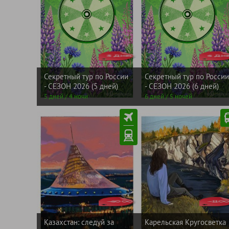
от
от
5 ДНЕЙ
25000
6 ДН
3000
рублей
рублей
Секретный тур по России
Секретный тур по России
- СЕЗОН 2026 (5 дней)
- СЕЗОН 2026 (6 дней)
5 дней / 4 ночи
6 дней / 5 ночей
от
от
-6000
57900
-110
3600
рублей
рублей
Казахстан: следуй за
Карельская Кругосветка