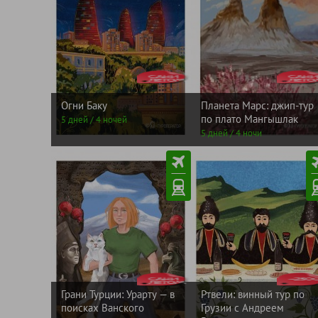
ЛЕТОМ
от
ЛЕТ
от
САНИ
54400
САНИ
5350
рублей
рублей
Огни Баку
Планета Марс: джип-тур
по плато Мангышлак
5 дней / 4 ночей
5 дней / 4 ночи
ЛЕТОМ
от
от
САНИ
150000
-230
1044
рублей
рублей
Грани Турции: Урарту — в
Ртвели: винный тур по
поисках Ванского
Грузии с Андреем