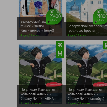
от
от
23400
2180
рублей
рублей
Белорусский экспресс:
Минск и замки
Белорусский экспресс: о
Радзивиллов + БелАЗ
Гродно до Бреста
4 дня / 3 ночи
4 дня / 3 ночи
от
ЛЕТ
от
-2000
53800
САНИ
5390
рублей
рублей
По улицам Кавказа: от
По улицам Кавказа: от
колыбели Алании к
колыбели Алании к
Сердцу Чечни - АВИА
Сердцу Чечни (автобус)
7 дней / 6 ночей
9 дней / 8 ночей