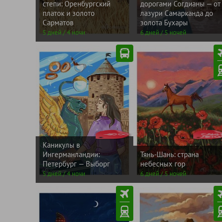
рублей
рублей
степи: Оренбургский
дорогами Согдианы — от
платок и золото
лазури Самарканда до
Сарматов
золота Бухары
5 дней / 4 ночи
6 дней / 5 ночей
от
ЛЕТ
от
-6000
30900
САНИ
8340
рублей
рублей
Каникулы в
Ингерманландии:
Тянь-Шань: страна
Петербург — Выборг
небесных гор
5 дней / 4 ночи
6 дней / 5 ночей