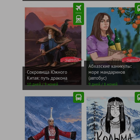
ЛЕТОМ
от
ЛЕТ
от
САНИ
220900
САНИ
5670
рублей
рублей
Абхазские каникулы:
Сокровища Южного
море мандаринов
Китая: путь дракона
(автобус)
10 дней / 9 ночей
9 дней / 8 ночей