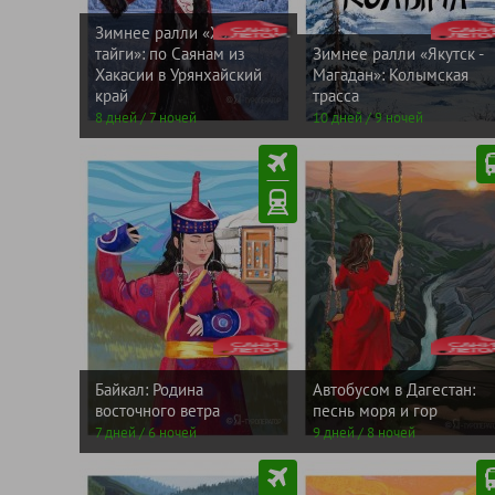
ЛЕТОМ
от
ЛЕТ
от
САНИ
138800
САНИ
2884
Зимнее ралли «Хозяин
рублей
рублей
тайги»: по Саянам из
Зимнее ралли «Якутск -
Хакасии в Урянхайский
Магадан»: Колымская
край
трасса
8 дней / 7 ночей
10 дней / 9 ночей
ЛЕТОМ
от
ЛЕТ
от
САНИ
66800
САНИ
5460
рублей
рублей
Байкал: Родина
Автобусом в Дагестан:
восточного ветра
песнь моря и гор
7 дней / 6 ночей
9 дней / 8 ночей