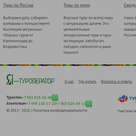
Туры по России
Туры по миру
Ежедн
Выбираем дату, собираем
Вкусные туры по всему миру
Наши а
компанию и путешествуем!
с актуальными датами. Это
котор
Коллекция актуальных
увлекательные
каждый
сборных туров от
экскурсионные туры и туры-
России
Калининграда до
экспедиции. Автобусом,
Владивостока.
поездом, самолетом и даже
пешком!
О нас
Где купить
Вопросы и ответы
Туристам
+7 903 829-50-48
Агентствам
+7 499 130-57-28
+7 903 829-49-13
© 2013 - 2026 |
Политика конфиденциальности
Участник 