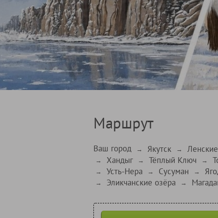
Маршрут
Ваш город
Якутск
Ленские
→
→
Хандыг
Тёплый Ключ
Т
→
→
→
Усть-Нера
Сусуман
Яго
→
→
→
Эликчанские озёра
Магада
→
→