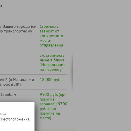
т:
 Вашего города (см.
Стоимость
по транспортному
зависит от
конкретного
места
отправления
см. стоимость
ниже в блоке
"Информация
по перелёту"
чей (в Магадане и
18 000 руб.
апрос в ЛК)
 Столбам
9500 руб. (при
покупке
заранее); 9700
руб. (при
покупке на
ера.
месте)
о местоположения.