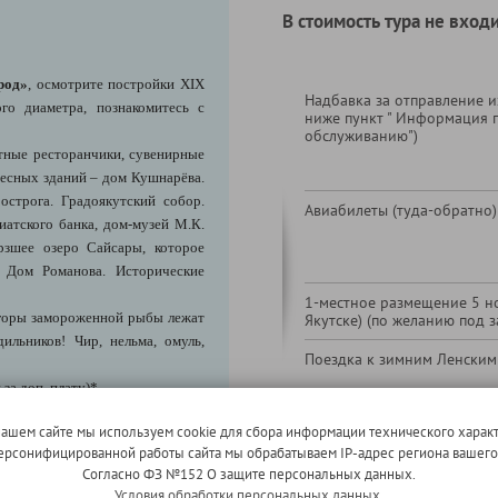
В стоимость тура не входи
род»
, осмотрите постройки XIX
Надбавка за отправление из
го диаметра, познакомитесь с
ниже пункт " Информация 
обслуживанию")
тные ресторанчики, сувенирные
ресных зданий – дом Кушнарёва.
строга. Градоякутский собор.
Авиабилеты (туда-обратно)
иатского банка, дом-музей М.К.
рзшее озеро Сайсары, которое
 Дом Романова. Исторические
1-местное размещение 5 но
 горы замороженной рыбы лежат
Якутске) (по желанию под з
ильников! Чир, нельма, омуль,
Поездка к зимним Ленским
за доп. плату)*
ры народов севера им. Е.
нашем сайте мы используем cookie для сбора информации технического характ
тобы узнать об истории Якутии с
 персонифицированной работы сайта мы обрабатываем IP-адрес региона вашег
до современности. В экспозиции
Согласно ФЗ №152 О защите персональных данных.
, животный и растительный мир
Условия обработки персональных данных.