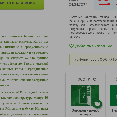
емя отправления
04.04.2027
335000
Льготные категории граждан - 
пенсионеры. Для подтверждения л
заказу скан студенческого бил
документа в предоставлении льго
подтверждающего право на полу
оги становятся белой взлётной
автобус.
ны занимает минуты. Когда вы
Добавить в избранное
в Оймяконе с градусником с
 вверх из кружки - и на землю с
да, не спорьте — это лучшее
Тур формирует: ООО «ЯТО
у от Лены до Тихого океана!
неженные горы и грандиозные
жными кафе, известными всему
Посетите
ам. Многие сложнодоступные
никам.
ожественны! И не надо бояться
так что температура минус 40
погуляем по белым улицам: от
 а в Магадане в бухте Нагиева
Оймякон - полюс
Не
холода
обуем деликатес с солёными