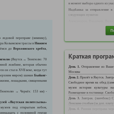
в момент выбора одного из ука
сервисный сбор входит в общу
отражена в ваучере. Обращаем 
Надбавка за отправление в
возврате авиабилета по иници
следующих пунктов:
возвращается.
Александров, Владимир, Волог
Переславль-Залесский, Пречи
П
Посад, Тутаев, Углич, Ярославл
Надбавка за отправление в
Самостоятельное приобретени
 ледовой переправе (зимнику),
следующих пунктов:
или непосредственно туриста
тра Колымском трассы в
Нижнем
Вичуга, Калуга, Кимры, Кинешм
- Приобретая билеты само
рёмся до
Верхоянского хребта
,
указать об этом в перепис
Шексна, Шуя, Гусь-Хр
Краткая програ
авиабилетов прикрепить э
(Воскресенск, Дмитров, Дубн
нгюлю
(Якутск → Тюнгюлю: 70
заказу.
Наро-Фоминск, Орехово-З
нной ложбине, которая обычно
День 1.
Отправление из Ваше
Солнечногорск, Талдом, Чехов,
- Приобретать авиабилеты возм
н он стал в XVII веке, когда тут
Москвы
Надбавка за отправление в
на сайте Туроператора в прогр
 верхним миром) шаман
Быйанг-
следующих пунктов:
День 2.
Прилёт в Якутск. Завтр
- Если планируется приобрес
й жизни, лошадками, священными
Гороховец, Дзержинск, Нижни
Свободное время на обед (сам
рейсы другой авиакомпании 
Надбавка за отправление в
музея истории культуры на
аэропорта, то это возможн
Тюнгюлю → Черкёх: 153 км) -
следующих пунктов:
Размещение в гостинице. Своб
согласовании с Туроператором
Балахна, Заволжье.
в данном случае Туроператор 
День 3.
Завтрак. (ланчбокс) 
узей «Якутская политссылка»
стоимость данного трансфера 
Ленским столбам (за доп. плат
музеев под открытым небом,
группе на маршруте туристы п
Информация по транспорту 
День 4.
Ранняя переправа чере
ВАЖНО!
Если авиабилеты 
иннадцать с половиной гектар
что транспортное обслужива
Остановка для фото у первого