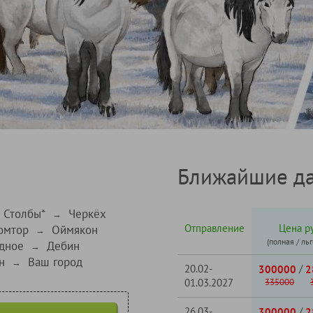
Ближайшие да
 Столбы*
Черкёх
→
Отправление
Цена ру
омтор
Оймякон
→
(полная / ль
дное
Дебин
→
н
Ваш город
→
20.02-
/
300000
2
01.03.2027
335000
26.03-
/
300000
2