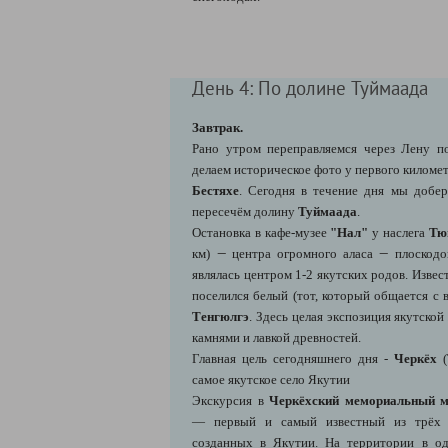
День 4: По долине Туймаада
Завтрак.
Рано утром переправляемся через Лену по
делаем историческое фото у первого киломе
Бестяхе
. Сегодня в течение дня мы добе
пересечём долину
Туймаада
.
Остановка в кафе-музее
"Нал"
у наслега
Тю
—
—
км)
центра огромного аласа
плоскодо
являлась центром 1-2 якутских родов. Известе
поселился белый (тот, который общается с
Тенгюлгэ
. Здесь целая экспозиция якутско
камнями и лавкой древностей.
Главная цель сегодняшнего дня -
Черкёх
(
самое якутское село Якутии
Экскурсия в
Черкёхский мемориальный м
— первый и самый известный из трёх 
созданных в Якутии. На территории в од