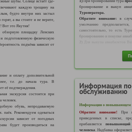
1)
При бронировании тура
про
ежные шубы. Солнце встаёт где-
- на даты 26.03-04.04.2027: с
бронирование и выкуп авиа
дсвечивают каждую трещину на
Туроператора.
лым, будто внутри них застыл
Обратите внимание:
в случа
горят, а вы стоите и не верите,
* Стоимость актуальна на 03.
умолчанию предполагается
а! Вот это Якутия!
самостоятельно, то есть Ту
 обзорную площадку Ленских
Нормы провоза багажа а/к "S7
бронированию и покупке авиаб
и и подготовленную физическую
Тариф без багажа:
2)
Для выкупа авиабилетов В
Вероятность подъёма зависит от
- 1 сумка ручная кладь весом д
заказу на сумму не мене
трех измерений: высота, ширин
также
прикрепить платежное 
П
Тариф с багажом:
выкупаются Туроператором 
- 1 сумка ручная кладь весом д
заказу по актуальной цене. Об
трех измерений: высота, ширин
денежных средств). После вы
- 1 багажное место весом до 
ание и оплату дополнительной
билетов будут отправлены Вам
трех измерений: высота, ширин
нее, т.е. до начала тура. В
также пересчитан с учетом цен
Информация по
Тариф
невозвратный
, внесен
ует её подтверждения.
обслуживанию
3)
Обратите внимание!
плату.
ьная экскурсия состоится при
осуществляется в рабочее вре
а человек.
17:00. По платежным поручен
Информация о повышающем к
добную обувь, непродаваемую
выкуп авиабилетов будет про
Обратите внимание!
При в
х. паёк. Рекомендуем одеваться
актуальной стоимости (то ест
приведенных в списке, пре
кскурсии зависит от погодных
от той, что была в день бронир
прибавляется
повышающий 
4)
ВАЖНО:
по каждому авиаби
рава будет производиться на
человека
. Надбавка оформляе
оформление этого билета в раз