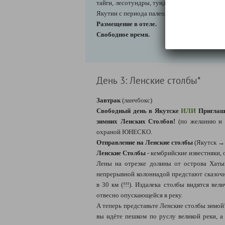
тайги, лесотундры, тундры и арктической з
Якутии с периода палеолита до настоящего 
Размещение в отеле.
Свободное время.
День 3: Ленские столбы*
Завтрак
(ланчбокс)
Свободный день в Якутске
ИЛИ
Приглаш
зимних Ленских Столбов!
(по желанию и 
охраной ЮНЕСКО.
Отправление на Ленские столбы
(Якутск → 
Ленские Столбы
- кембрийские известняки,
Лены на отрезке долины от острова Хат
непрерывной колоннадой предстают сказо
в 30 км (!!!). Издалека столбы видятся ве
отвесно опускающейся в реку.
А теперь представьте Ленские столбы зимой!
вы идёте пешком по руслу великой реки, а