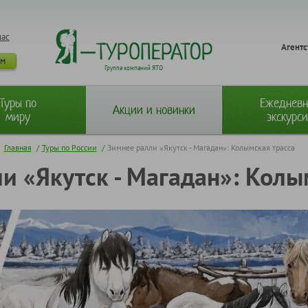
нас
Агентс
ам
Группа компаний ЯТО
Туры по
Ежеднев
Акции и новинки
миру
экскурс
Главная
/
Туры по России
/
Зимнее ралли «Якутск - Магадан»: Колымская трасса
и «Якутск - Магадан»: Колы