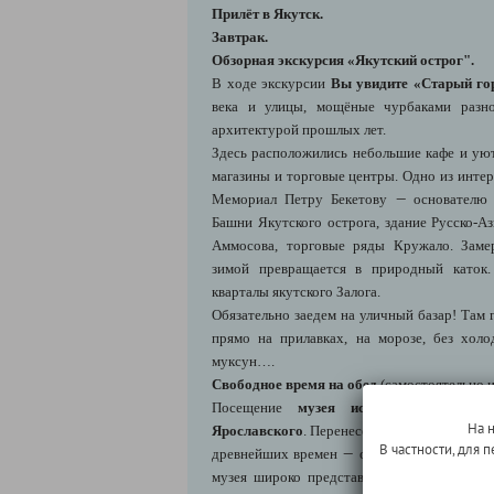
Прилёт в Якутск.
Завтрак.
Обзорная экскурсия «Якутский острог".
В ходе экскурсии
Вы увидите «Старый го
века и улицы, мощёные чурбаками разно
архитектурой прошлых лет.
Здесь расположились небольшие кафе и ую
магазины и торговые центры. Одно из инте
—
Мемориал Петру Бекетову
основателю о
Башни Якутского острога, здание Русско-Аз
Аммосова, торговые ряды Кружало. Заме
зимой превращается в природный каток.
кварталы якутского Залога.
Обязательно заедем на уличный базар! Там
прямо на прилавках, на морозе, без холод
муксун….
Свободное время на обед
(самостоятельно и 
Посещение
музея истории и культу
На 
Ярославского
. Перенесемся вглубь веков, ч
В частности, для
—
древнейших времен
от эпохи палеолита 
музея широко представлена природа края