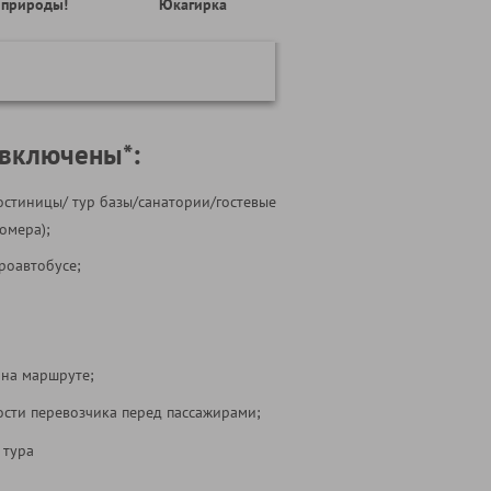
природы!
Юкагирка
 включены*:
остиницы/ тур базы/санатории/гостевые
омера);
роавтобусе;
 на маршруте;
ости перевозчика перед пассажирами;
 тура