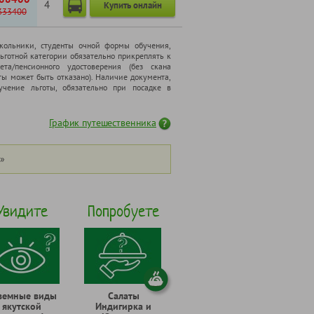
4
Купить онлайн
333400
школьники, cтуденты очной формы обучения,
ьготной категории обязательно прикреплять к
ета/пенсионного удостоверения (без скана
ты может быть отказано). Наличие документа,
чение льготы, обязательно при посадке в
График путешественника
»
Увидите
Попробуете
земные виды
Салаты
якутской
Индигирка и