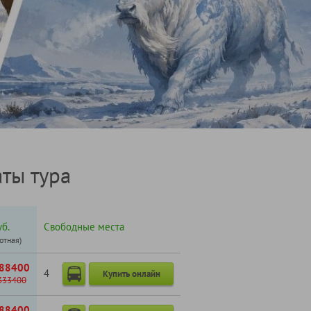
ты тура
б.
Свободные места
готная)
88400
4
Купить онлайн
333400
88400