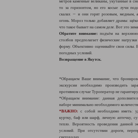
метров каменные великаны, укутанные в сн
то за горизонтом, но его косые лучи по
—
скалах
и они горят розовым, медным, а
огонь. Мороз только добавляет драмы: щёки 
что такое бывает на самом деле. Вот это зим
Обратите внимание:
подъём на верхнюю
столбов предполагает физические нагрузк
форму. Объективно оценивайте свои силы. 
погодных условий.
Возвращение в Якутск.
*Обращаем Ваше внимание, что брониров
экскурсии необходимо производить зара
противном случае Туроператор не гарантир
*Обращаем внимание: данная дополнител
наборе минимально необходимого количеств
*ВАЖНО:
с собой необходимо иметь: у
куртку, баф или шарф, личную аптечку, су
тепло. Вероятность проведения данной э
условий. При отсутствии дороги, переп
снегоходах.