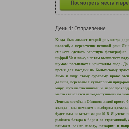
Посмотреть места и вр
День 1: Отправление
Когда бык ломает второй рог, когда дор
полосой, а пересечение великой реки Ле
сможете сделать заветную фотографию 
цифрой 50 и ниже, а потом выплеснете воду
шумом посыплются кристаллы льда. Да-
время для поездки по Колымскому тракт
Зима к лицу этому суровому краю: зас
долины, перевалы с культовыми придоро
миру путешественникам и первопроходц
места становятся легкодоступными по зим
Ленские столбы и Оймякон зимой просто б
холода - мы поможем с выбором одежды, 
будет вам казаться жаркой! В Якутске 
рыбного базара к барам со строганиной,
поймаем вахню-навагу, пожарим и попр