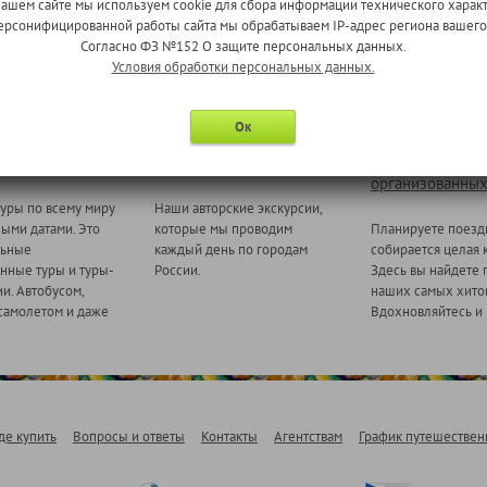
нашем сайте мы используем cookie для сбора информации технического характ
 персонифицированной работы сайта мы обрабатываем IP-адрес региона вашег
Согласно ФЗ №152 О защите персональных данных.
Условия обработки персональных данных.
Ок
 миру
Ежедневные экскурсии
Туры для
организованных
уры по всему миру
Наши авторские экскурсии,
ными датами. Это
которые мы проводим
Планируете поезд
льные
каждый день по городам
собирается целая 
нные туры и туры-
России.
Здесь вы найдете 
и. Автобусом,
наших самых хитов
самолетом и даже
Вдохновляйтесь и 
де купить
Вопросы и ответы
Контакты
Агентствам
График путешествен