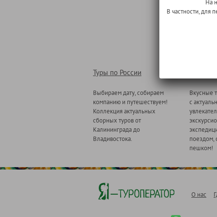
На 
В частности, для
Туры по России
Туры по
Выбираем дату, собираем
Вкусные т
компанию и путешествуем!
с актуаль
Коллекция актуальных
увлекате
сборных туров от
экскурсио
Калининграда до
экспедици
Владивостока.
поездом, 
пешком!
О нас
Г