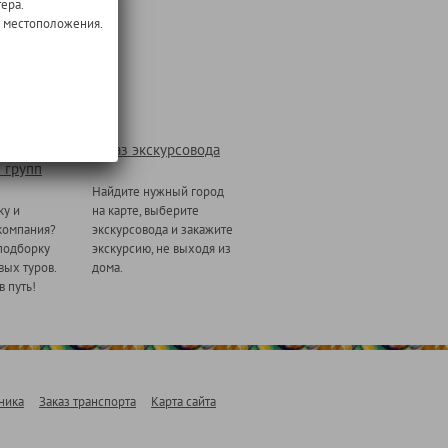
ера.
о местоположения.
Заказ экскурсовода
 групп
Найдите нужный город
ку и
на карте, выберите
компания?
экскурсовода и закажите
подборку
экскурсию, не выходя из
ых туров.
дома.
в путь!
ника
Заказ транспорта
Карта сайта