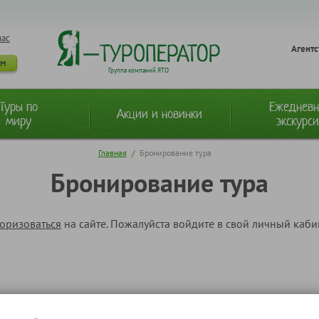
нас
Агентс
ам
Группа компаний ЯТО
Туры по
Ежеднев
Акции и новинки
миру
экскурс
Главная
/
Бронирование тура
Бронирование тура
торизоваться
на сайте. Пожалуйста войдите в свой личный каб