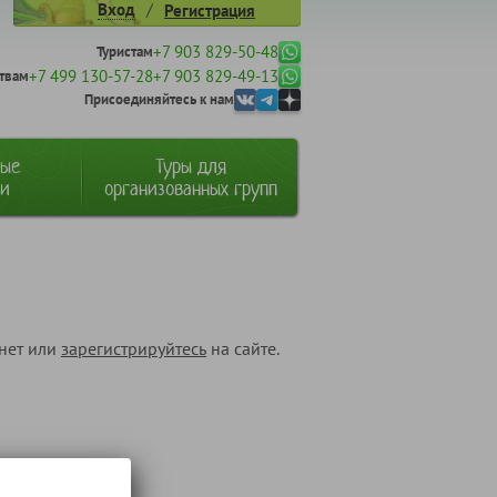
/
Вход
Регистрация
+7 903 829-50-48
Туристам
+7 499 130-57-28
+7 903 829-49-13
твам
Присоединяйтесь к нам
ные
Туры для
ии
организованных групп
инет или
зарегистрируйтесь
на сайте.