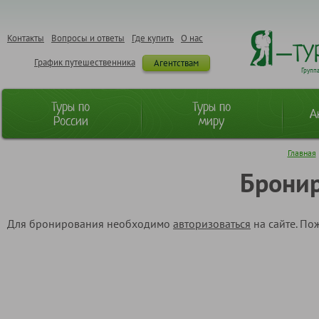
Контакты
Вопросы и ответы
Где купить
О нас
График путешественника
Агентствам
Групп
Туры по
Туры по
А
России
миру
Главная
Бронир
Для бронирования необходимо
авторизоваться
на сайте. По