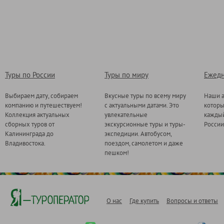
Туры по России
Туры по миру
Ежедн
Выбираем дату, собираем
Вкусные туры по всему миру
Наши а
компанию и путешествуем!
с актуальными датами. Это
котор
Коллекция актуальных
увлекательные
каждый
сборных туров от
экскурсионные туры и туры-
России
Калининграда до
экспедиции. Автобусом,
Владивостока.
поездом, самолетом и даже
пешком!
О нас
Где купить
Вопросы и ответы