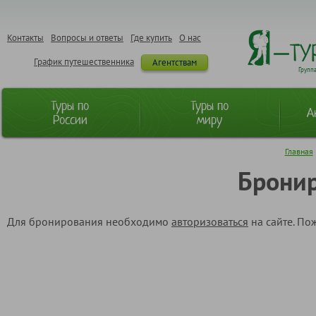
Контакты
Вопросы и ответы
Где купить
О нас
График путешественника
Агентствам
Групп
Туры по
Туры по
А
России
миру
Главная
Бронир
Для бронирования необходимо
авторизоваться
на сайте. По