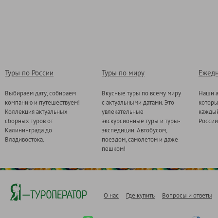
Туры по России
Туры по миру
Ежедн
Выбираем дату, собираем
Вкусные туры по всему миру
Наши а
компанию и путешествуем!
с актуальными датами. Это
котор
Коллекция актуальных
увлекательные
каждый
сборных туров от
экскурсионные туры и туры-
России
Калининграда до
экспедиции. Автобусом,
Владивостока.
поездом, самолетом и даже
пешком!
О нас
Где купить
Вопросы и ответы