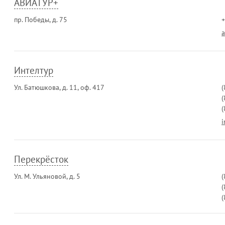
АВИАТУР+
пр. Победы, д. 75
+
a
Интелтур
Ул. Батюшкова, д. 11, оф. 417
(
(
(
i
Перекрёсток
Ул. М. Ульяновой, д. 5
(
(
(