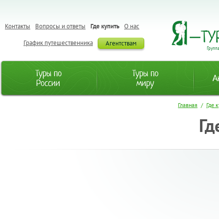
Контакты
Вопросы и ответы
Где купить
О нас
График путешественника
Агентствам
Групп
Туры по
Туры по
А
России
миру
Главная
/
Где 
Гд