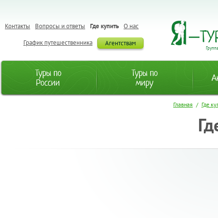
Контакты
Вопросы и ответы
Где купить
О нас
График путешественника
Агентствам
Групп
Туры по
Туры по
А
России
миру
Главная
/
Где ку
Гд