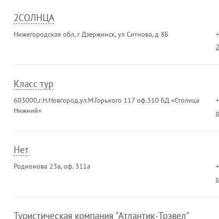
2СОЛНЦА
Нижегородская обл, г Дзержинск, ул Ситнова, д 8Б
+
Класс тур
603000,г.Н.Новгород,ул.М.Горького 117 оф.310 БД «Столица
+
Нижний»
o
Нет
Родионова 23а, оф. 311а
+
Туристическая компания "Атлантик-Трэвел"