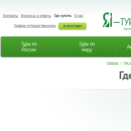
Контакты
Вопросы и ответы
Где купить
О нас
График путешественника
Агентствам
Групп
Туры по
Туры по
А
России
миру
Главная
/
Где 
Гд