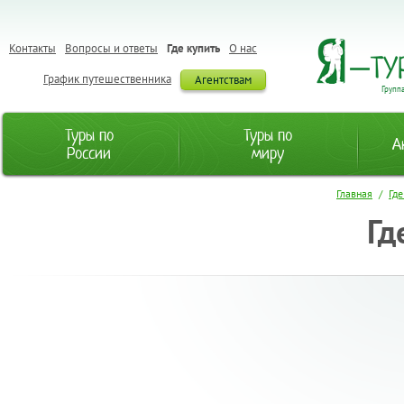
Контакты
Вопросы и ответы
Где купить
О нас
График путешественника
Агентствам
Групп
Туры по
Туры по
А
России
миру
Главная
/
Где
Гд