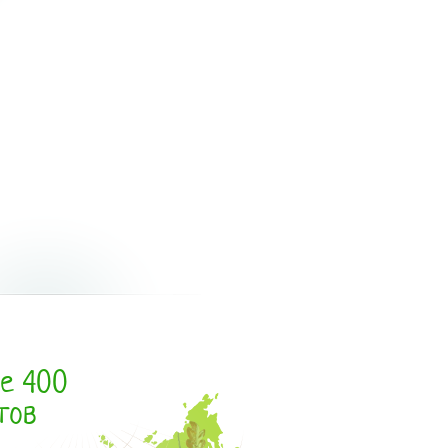
е 400
тов