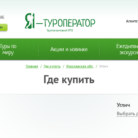
нас
Агентс
ам
Группа компаний ЯТО
Туры по
Ежеднев
Акции и новинки
миру
экскурс
Главная
/
Где купить
/
Ярославская обл.
/
Углич
Где купить
Углич
Выбрать 