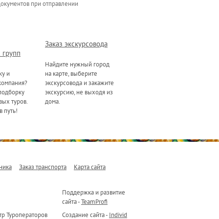
документов при отправлении
Заказ экскурсовода
 групп
Найдите нужный город
ку и
на карте, выберите
компания?
экскурсовода и закажите
подборку
экскурсию, не выходя из
ых туров.
дома.
в путь!
ника
Заказ транспорта
Карта сайта
Поддержка и развитие
сайта -
TeamProfi
р Туроператоров
Создание сайта -
Individ