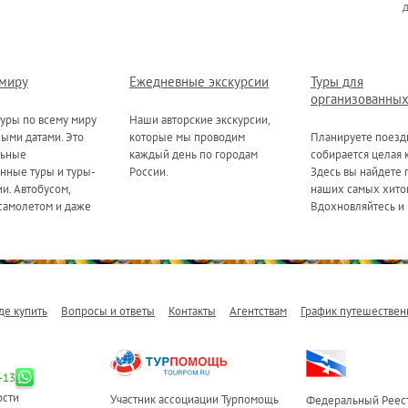
 миру
Ежедневные экскурсии
Туры для
организованных
уры по всему миру
Наши авторские экскурсии,
ными датами. Это
которые мы проводим
Планируете поезд
льные
каждый день по городам
собирается целая 
нные туры и туры-
России.
Здесь вы найдете 
и. Автобусом,
наших самых хитов
самолетом и даже
Вдохновляйтесь и 
де купить
Вопросы и ответы
Контакты
Агентствам
График путешествен
-13
ости
Участник ассоциации Турпомощь
Федеральный Реест