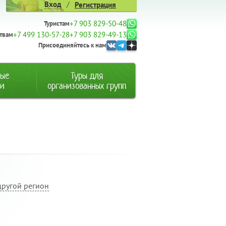
/
Вход
Регистрация
+7 903 829-50-48
Туристам
+7 499 130-57-28
+7 903 829-49-13
твам
Присоединяйтесь к нам
ные
Туры для
ии
организованных групп
другой регион