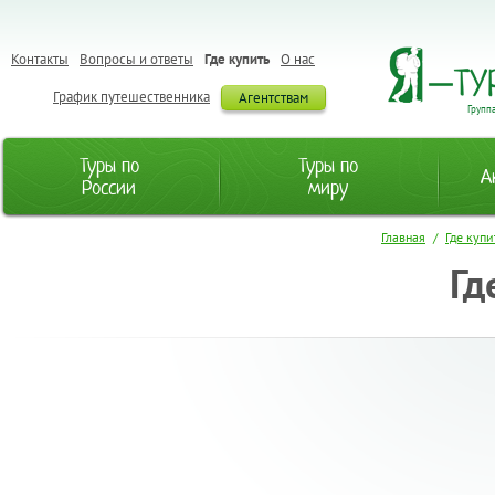
Контакты
Вопросы и ответы
Где купить
О нас
График путешественника
Агентствам
Групп
Туры по
Туры по
А
России
миру
Главная
/
Где купи
Гд