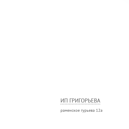
ИП ГРИГОРЬЕВА
раменcкое гурьева 12а