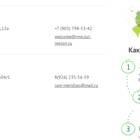
д.12а
+7 (903) 798-53-42
welcome@rmn.tui-
region.ru
Как
1
304/1
8(926) 235-56-59
ram-meridian@mail.ru
3