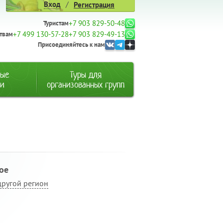
/
Вход
Регистрация
+7 903 829-50-48
Туристам
+7 499 130-57-28
+7 903 829-49-13
твам
Присоединяйтесь к нам
ные
Туры для
ии
организованных групп
ое
другой регион