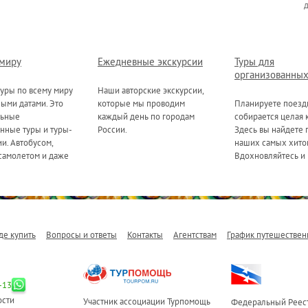
 миру
Ежедневные экскурсии
Туры для
организованных
уры по всему миру
Наши авторские экскурсии,
ными датами. Это
которые мы проводим
Планируете поезд
льные
каждый день по городам
собирается целая 
нные туры и туры-
России.
Здесь вы найдете 
и. Автобусом,
наших самых хитов
самолетом и даже
Вдохновляйтесь и 
де купить
Вопросы и ответы
Контакты
Агентствам
График путешествен
-13
ости
Участник ассоциации Турпомощь
Федеральный Реест