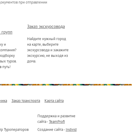
документов при отправлении
Заказ экскурсовода
 групп
Найдите нужный город
ку и
на карте, выберите
компания?
экскурсовода и закажите
подборку
экскурсию, не выходя из
ых туров.
дома.
в путь!
ника
Заказ транспорта
Карта сайта
Поддержка и развитие
сайта -
TeamProfi
р Туроператоров
Создание сайта -
Individ