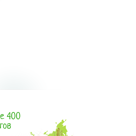
е 400
тов