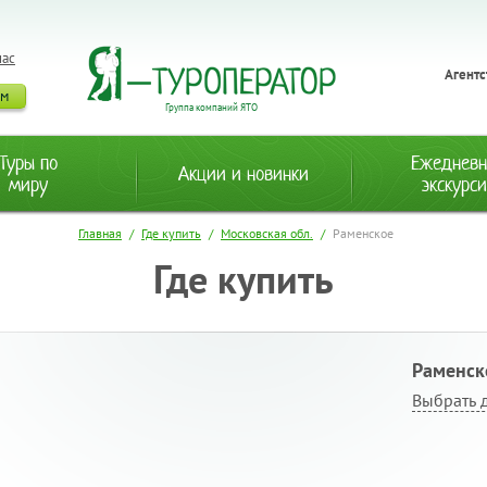
нас
Агентс
ам
Группа компаний ЯТО
Туры по
Ежеднев
Акции и новинки
миру
экскурс
Главная
/
Где купить
/
Московская обл.
/
Раменское
Где купить
Раменск
Выбрать 