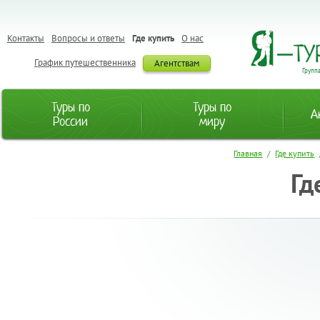
Контакты
Вопросы и ответы
Где купить
О нас
График путешественника
Агентствам
Групп
Туры по
Туры по
А
России
миру
Главная
/
Где купить
Гд