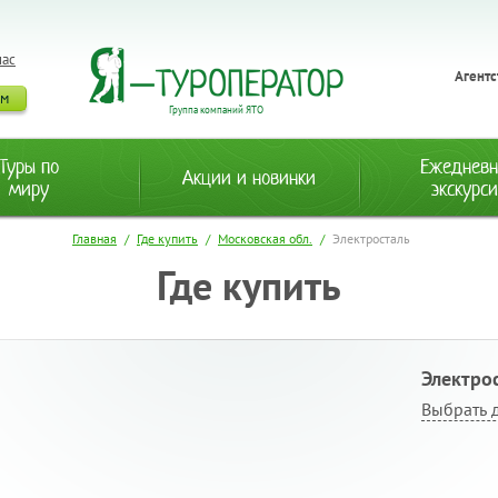
нас
Агентс
ам
Группа компаний ЯТО
Туры по
Ежеднев
Акции и новинки
миру
экскурс
Главная
/
Где купить
/
Московская обл.
/
Электросталь
Где купить
Электро
Выбрать 