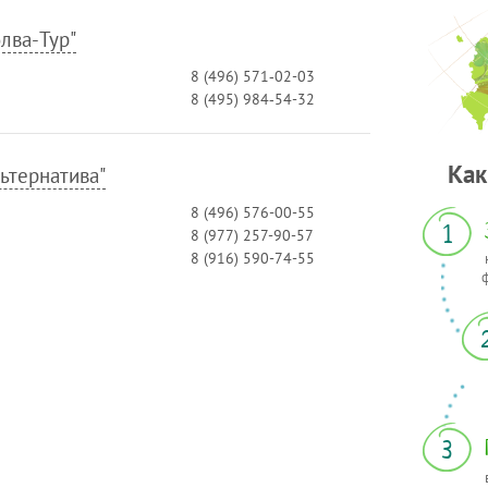
лва-Тур"
8 (496) 571‑02-03
8 (495) 984‑54-32
Как
льтернатива"
8 (496) 576-00-55
1
8 (977) 257-90-57
8 (916) 590-74-55
3