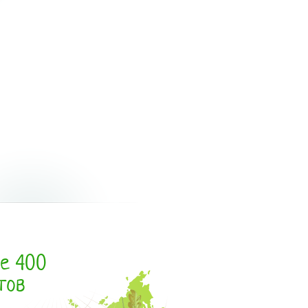
е 400
тов