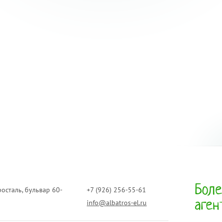
Боле
росталь, бульвар 60-
+7 (926) 256-55-61
аген
info@albatros-el.ru