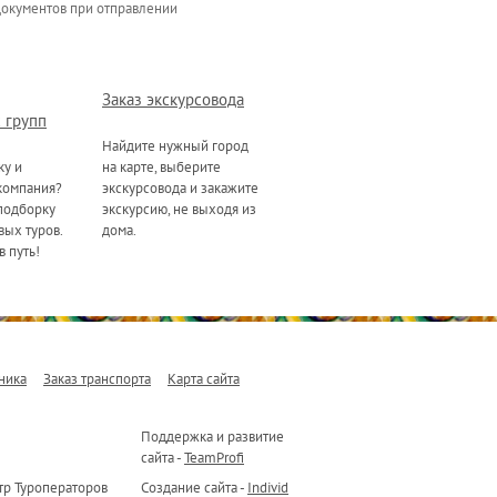
документов при отправлении
Заказ экскурсовода
 групп
Найдите нужный город
ку и
на карте, выберите
компания?
экскурсовода и закажите
подборку
экскурсию, не выходя из
ых туров.
дома.
в путь!
ника
Заказ транспорта
Карта сайта
Поддержка и развитие
сайта -
TeamProfi
р Туроператоров
Создание сайта -
Individ