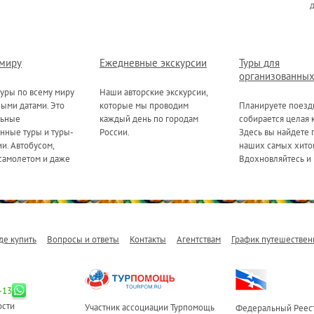
 миру
Ежедневные экскурсии
Туры для
организованных
уры по всему миру
Наши авторские экскурсии,
ными датами. Это
которые мы проводим
Планируете поезд
льные
каждый день по городам
собирается целая 
нные туры и туры-
России.
Здесь вы найдете 
и. Автобусом,
наших самых хитов
самолетом и даже
Вдохновляйтесь и 
де купить
Вопросы и ответы
Контакты
Агентствам
График путешествен
-13
ости
Участник ассоциации Турпомощь
Федеральный Реест