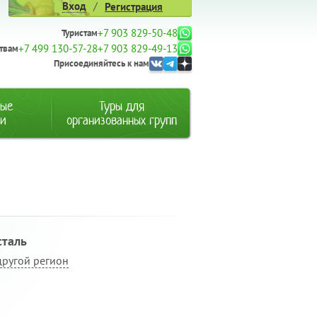
/
Вход
Регистрация
+7 903 829-50-48
Туристам
+7 499 130-57-28
+7 903 829-49-13
твам
Присоединяйтесь к нам
ные
Туры для
ии
организованных групп
сталь
другой регион