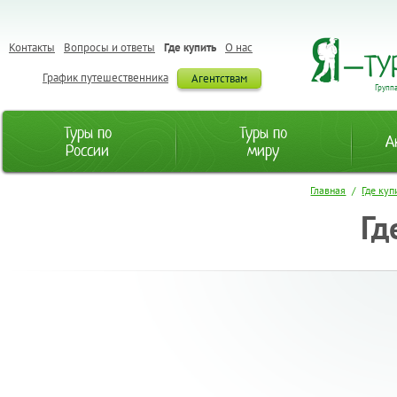
Контакты
Вопросы и ответы
Где купить
О нас
График путешественника
Агентствам
Групп
Туры по
Туры по
А
России
миру
Главная
/
Где куп
Гд