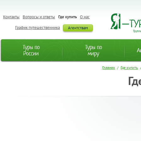
Контакты
Вопросы и ответы
Где купить
О нас
График путешественника
Агентствам
Групп
Туры по
Туры по
А
России
миру
Главная
/
Где купить
Гд