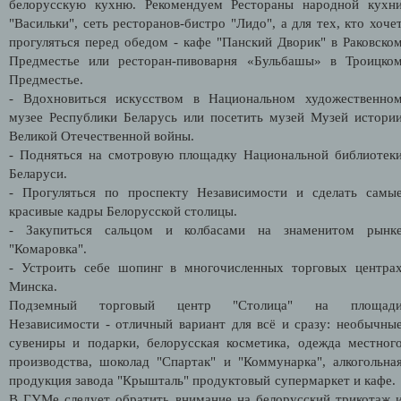
белорусскую кухню. Рекомендуем Рестораны народной кухн
"Васильки", сеть ресторанов-бистро "Лидо", а для тех, кто хоче
прогуляться перед обедом - кафе "Панский Дворик" в Раковско
Предместье или ресторан-пивоварня «Бульбашы» в Троицко
Предместье.
- Вдохновиться искусством в Национальном художественно
музее Республики Беларусь или посетить музей Музей истори
Великой Отечественной войны.
- Подняться на смотровую площадку Национальной библиотек
Беларуси.
- Прогуляться по проспекту Независимости и сделать самы
красивые кадры Белорусской столицы.
- Закупиться сальцом и колбасами на знаменитом рынк
"Комаровка".
- Устроить себе шопинг в многочисленных торговых центра
Минска.
Подземный торговый центр "Столица" на площад
Независимости - отличный вариант для всё и сразу: необычны
сувениры и подарки, белорусская косметика, одежда местног
производства, шоколад "Спартак" и "Коммунарка", алкогольна
продукция завода "Крышталь" продуктовый супермаркет и кафе
В ГУМе следует обратить внимание на белорусский трикотаж 