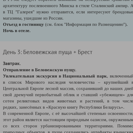
архитектуру послевоенного Минска в стиле Сталинский ампир. 
в ТЦ "Галерея" нужно отправится, если интересуют брендовы
магазины, ушедшие из России.
Отъезд в гостиницу
(см. блок "Информация по Размещению")
.
Ночь в отеле.
День 3: Беловежская пуща + Брест
Завтрак.
Отправление в Беловежскую пущу.
Увлекательная экскурсия в Национальный парк
, включенны
в список Мирового наследия человечества – крупнейший 
Центральной Европе лесной массив, сохранивший до наших дне
свой дремучий первобытный облик и ставший «убежищем» дл
сотен реликтовых видов животных и растений, в том числ
редких, занесённых в «Красную книгу Республики Беларусь».
В современной Европе, с её высочайшей степенью освоенности
этот район является настоящим природным оазисом, окруженны
со всех сторон урбанизированными территориями. Помим
природных объектов, в пуще сохранились артефакты язычески