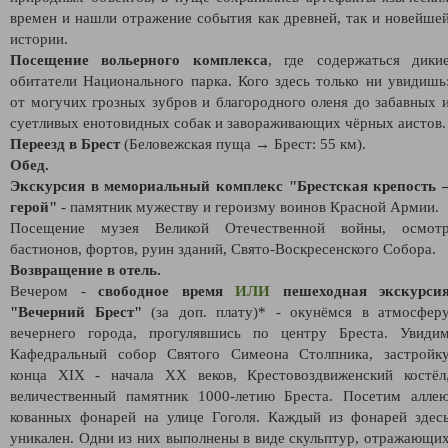
времен и нашли отражение события как древней, так и новейше
истории.
Посещение вольерного комплекса
, где содержаться дики
обитатели Национального парка. Кого здесь только ни увидишь
от могучих грозных зубров и благородного оленя до забавных 
суетливых енотовидных собак и завораживающих чёрных аистов.
Переезд в Брест
(Беловежская пуща → Брест: 55 км).
Обед.
Экскурсия в мемориальный комплекс "Брестская крепость 
герой"
- памятник мужеству и героизму воинов Красной Армии.
Посещение музея Великой Отечественной войны, осмот
бастионов, фортов, руин зданий, Свято-Воскресенского Собора.
Возвращение в отель.
Вечером -
свободное время
ИЛИ
пешеходная экскурси
"Вечерний Брест"
(за доп. плату)* - окунёмся в атмосфер
вечернего города, прогулявшись по центру Бреста. Увиди
Кафедральный собор Святого Симеона Столпника, застройк
конца XIX - начала XX веков, Крестовоздвиженский костёл
величественный памятник 1000-летию Бреста. Посетим алле
кованных фонарей на улице Гоголя. Каждый из фонарей здес
уникален. Одни из них выполнены в виде скульптур, отражающи