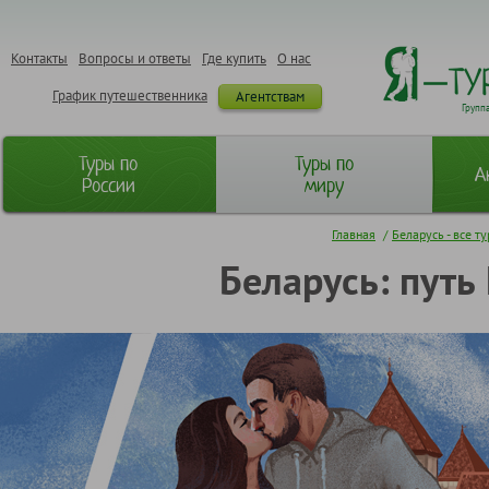
Контакты
Вопросы и ответы
Где купить
О нас
График путешественника
Агентствам
Групп
Туры по
Туры по
А
России
миру
Главная
/
Беларусь - все т
Беларусь: путь