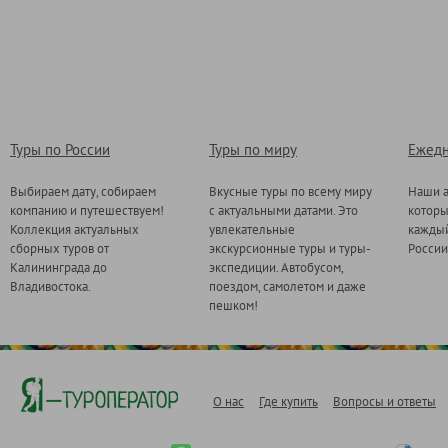
Туры по России
Туры по миру
Ежедн
Выбираем дату, собираем
Вкусные туры по всему миру
Наши а
компанию и путешествуем!
с актуальными датами. Это
котор
Коллекция актуальных
увлекательные
каждый
сборных туров от
экскурсионные туры и туры-
России
Калининграда до
экспедиции. Автобусом,
Владивостока.
поездом, самолетом и даже
пешком!
О нас
Где купить
Вопросы и ответы