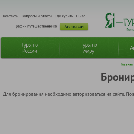
Контакты
Вопросы и ответы
Где купить
О нас
График путешественника
Агентствам
Групп
Туры по
Туры по
А
России
миру
Главная
Бронир
Для бронирования необходимо
авторизоваться
на сайте. По