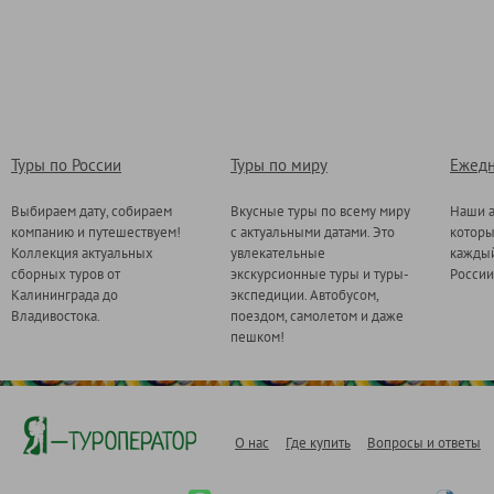
Туры по России
Туры по миру
Ежедн
Выбираем дату, собираем
Вкусные туры по всему миру
Наши а
компанию и путешествуем!
с актуальными датами. Это
котор
Коллекция актуальных
увлекательные
каждый
сборных туров от
экскурсионные туры и туры-
России
Калининграда до
экспедиции. Автобусом,
Владивостока.
поездом, самолетом и даже
пешком!
О нас
Где купить
Вопросы и ответы