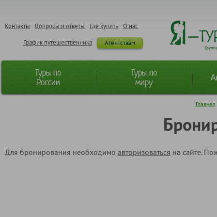
Контакты
Вопросы и ответы
Где купить
О нас
График путешественника
Агентствам
Групп
Туры по
Туры по
А
России
миру
Главная
Бронир
Для бронирования необходимо
авторизоваться
на сайте. По