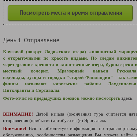
Посмотреть места и время отправления
День 1: Отправление
Круговой (вокруг Ладожского озера) живописный маршру
с открыточными по красоте видами.
По следам викинго
через д
ревние крепости и таинственные озера, бурные реки 
местный колорит. Мраморный каньон Рускеала
водопады
,
хутора и городки "старой Финляндии" - так сам
финны называют карельские районы Лахденпохьи
Питкяранты и
Сортавалы.
Фото-отчет из предыдущих поездок можно посмотреть
здесь
.
ВНИМАНИЕ!
Датой начала (окончания) тура считается дат
отправления (прибытия) автобуса из (в) Ярославля.
Внимание!
Всю необходимую информацию по транспортном
обслуживанию, особенностям размещения Вы можете найти 