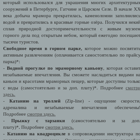
который использовался для украшения многих архитектурны
сооружений в Петербурге, Гатчине и Царском Селе. В начале X
века добыча мрамора прекратилась, каменоломни заполнилис
водой и превратились в красивые горные озёра. Получился неки
сплав природной достопримечательности с живым музее
горного дела под открытым небом, который ежегодно посещаю
тысячи туристов.
Свободное время в горном парке,
которое можно посвятит
активным развлечениям (оплачивается самостоятельно по прайс
парка)*:
-
Водной прогулке по мраморному каньону
, которая остави
незабываемые впечатления. Вы сможете насладиться видами н
каньон и красотами мраморных пещер, которые доступны тольк
с воды (самостоятельно и за доп. плату)*. Подробнее
смотр
здесь.
-
Катанию на троллей
(Zip-line) - ощущение скорости
адреналина и незабываемые впечатления обеспечены
Подробнее
смотри здесь.
-
Прыжку с тарзанки
(самостоятельно и за доп
плату)*
.
Подробнее
смотри здесь.
-
Катанию на квадроцикле
в сопровождении инструктора п