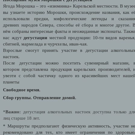
Ягода Морошка – это «изюминка» Карельской местности
.
В музе
вы узнаете историю Морошки, происхождение названия, как е
использовали предки, мифологические легенды и сказани
древних народов Севера, способы её сбора и многое другое.
нём собраны интересные факты и неожиданные экспонаты.
Такж
нас ждут
дегустации
местной продукции
: 10-ти видов варенья
сбитней, мармелада и чурчхелы, иван-чая.
Взрослые смогут принять участие в дегустации алкогольны
настоек.
После дегустации можно посетить
сувенирный магазин
, 
котором представлена продукция карельских производителей, 
увезти с собой частичку одного из красивейших мест наше
планеты
Свободное время.
Сбор группы. Отправление домой.
*
Важно:
дегустация алкогольных настоек доступна только дл
лиц старше 18 лет.
* Маршруты предполагают физическую активность, участие н
рекомендовано для тех, кто имеет ограничения по здоровью