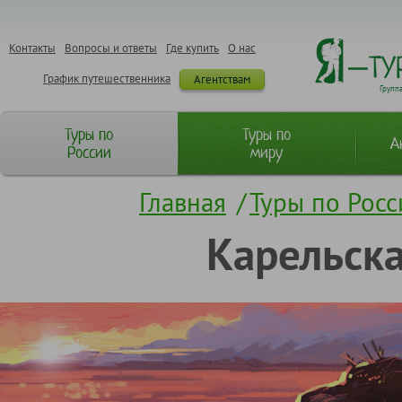
Контакты
Вопросы и ответы
Где купить
О нас
График путешественника
Агентствам
Групп
Туры по
Туры по
А
России
миру
Главная
/
Туры по Росс
Карельска