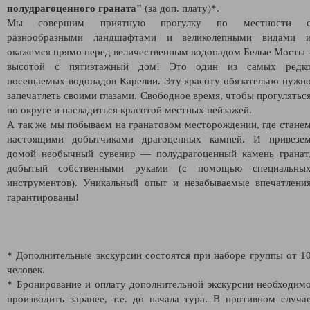
полудрагоценного граната"
(за доп. плату)*.
Мы совершим приятную прогулку по местности 
разнообразными ландшафтами и великолепными видами 
окажемся прямо перед величественным водопадом Белые Мосты 
высотой с пятиэтажный дом! Это один из самых редк
посещаемых водопадов Карелии. Эту красоту обязательно нужн
запечатлеть своими глазами. Свободное время, чтобы прогулятьс
по округе и насладиться красотой местных пейзажей.
А так же мы побываем на гранатовом месторождении, где стане
настоящими добытчиками драгоценных камней. И привезе
домой необычный сувенир — полудрагоценный камень гранат
добытый собственными руками (с помощью специальны
инструментов). Уникальный опыт и незабываемые впечатлени
гарантированы!
* Дополнительные экскурсии состоятся при наборе группы от 1
человек.
* Бронирование и оплату дополнительной экскурсии необходим
производить заранее, т.е. до начала тура. В противном случа