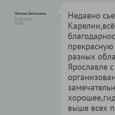
Недавно сье
Наталья Евгеньевна
31.05.2023
Карелии,всё
23:06
благодарнос
прекрасную 
разных обла
Ярославле 
организован
замечательн
хорошее,ги
выше всех п