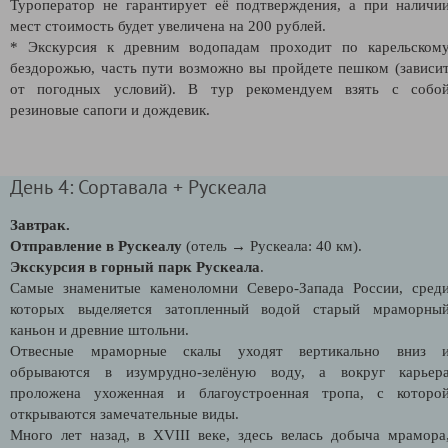
Туроператор не гарантирует её подтверждения, а при наличи
мест стоимость будет увеличена на 200 рублей.
* Экскурсия к древним водопадам проходит по карельском
бездорожью, часть пути возможно вы пройдете пешком (зависи
от погодных условий). В тур рекомендуем взять с собо
резиновые сапоги и дождевик.
День 4: Сортавала + Рускеала
Завтрак.
Отправление в Рускеалу
(отель → Рускеала: 40 км).
Экскурсия в горный парк Рускеала
.
Самые знаменитые каменоломни Северо-Запада России, сред
которых выделяется затопленный водой старый мраморны
каньон и древние штольни.
Отвесные мраморные скалы уходят вертикально вниз 
обрываются в изумрудно-зелёную воду, а вокруг карьер
проложена ухоженная и благоустроенная тропа, с которо
открываются замечательные виды.
Много лет назад, в XVIII веке, здесь велась добыча мрамора