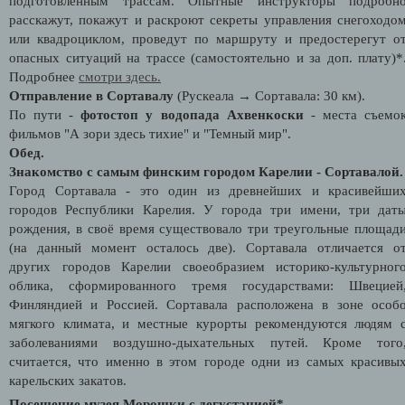
подготовленным трассам. Опытные инструкторы подробн
расскажут, покажут и раскроют секреты управления снегоходо
или квадроциклом, проведут по маршруту и предостерегут о
опасных ситуаций на трассе (самостоятельно и за доп. плату)*
Подробнее
смотри здесь.
Отправление в Сортавалу
(Рускеала → Сортавала: 30 км).
По пути -
фотостоп у водопада Ахвенкоски
- места съемо
фильмов "А зори здесь тихие" и "Темный мир".
Обед.
Знакомство с самым финским городом Карелии - Сортавалой
Город Сортавала - это один из древнейших и красивейши
городов Республики Карелия. У города три имени, три дат
рождения, в своё время существовало три треугольные площад
(на данный момент осталось две). Сортавала отличается о
других городов Карелии своеобразием историко-культурног
облика, сформированного тремя государствами: Швецией
Финляндией и Россией. Сортавала расположена в зоне особ
мягкого климата, и местные курорты рекомендуются людям 
заболеваниями воздушно-дыхательных путей. Кроме того
считается, что именно в этом городе одни из самых красивы
карельских закатов.
Посещение музея Морошки с дегустацией
*