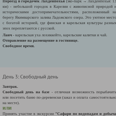
Переезд в городочек Лахденпохья
(эко-парк → Лахденпохья: 1
км) -
небольшой городок в Карелии с живописной природой 
историческими достопримечательностями, расположенный н
берегу Якимварского залива Ладожского озера. Это уютное мест
с богатой историей, где финская и карельская культуры разны
эпох переплетаются с русской.
Ланч
- карельская уха лохиккейто, карельские калитки и чай.
Отправление на размещение в гостинице.
Свободное время.
День 3: Свободный день
Завтрак.
Свободный день на базе
- отличная возможность порыбачит
или посетить баню по-деревенски (заказ и оплата самостоятельн
на месте).
ИЛИ
Принять участие в
экскурсии
"Сафари по водопадам и добыч