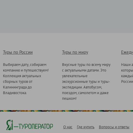
Туры по России
Туры по миру
Ежедн
Выбираем дату, собираем
Вкусные туры по всему миру
Наши а
компанию и путешествуем!
с актуальными датами. Это
котор
Коллекция актуальных
увлекательные
каждый
сборных туров от
экскурсионные туры и туры-
России
Калининграда до
экспедиции. Автобусом,
Владивостока.
поездом, самолетом и даже
пешком!
О нас
Где купить
Вопросы и ответы