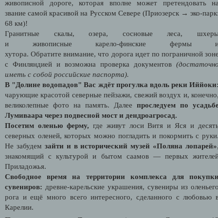
живописной дороге, которая вполне может претендовать н
звание самой красивой на Русском Севере
(Приозерск → эко-парк
68 км)!
Гранитные скалы, озера, сосновые леса, шхер
и живописные карело-финские фермы 
хутора. Обратите внимание, что дорога идет по пограничной зон
с Финляндией и возможна проверка документов
(достаточн
иметь с собой российские паспорта).
В "Долине водопадов" Вас ждёт прогулка вдоль реки Иййоки
чарующие красотой северные пейзажи, свежий воздух и, конечно
великолепные фото на память. Далее
проследуем по усадьб
Лумиваара через подвесной мост и дендроагросад.
Посетим оленью ферму,
где живут лоси Витя и Яся и десят
северных оленей, которых можно погладить и покормить с руки
Не забудем
зайти и в исторический музей «Поляна лопарей»
знакомящий с культурой и бытом саамов — первых жителе
Приладожья.
Свободное время на территории комплекса для покупк
сувениров:
древне-карельские украшения, сувениры из оленьег
рога и ещё много всего интересного, сделанного с любовью 
Карелии.