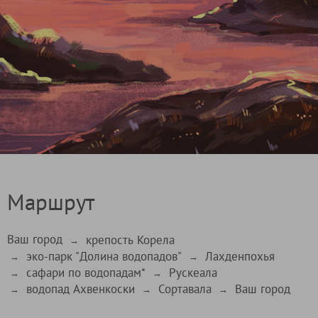
Маршрут
Ваш город
крепость Корела
→
эко-парк "Долина водопадов"
Лахденпохья
→
→
сафари по водопадам*
Рускеала
→
→
водопад Ахвенкоски
Сортавала
Ваш город
→
→
→