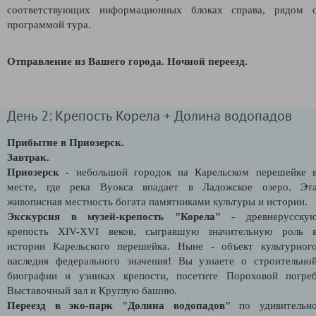
соответствующих информационных блоках справа, рядом 
программой тура.
Отправление из Вашего города. Ночной переезд.
День 2: Крепость Корела + Долина водопадов
Прибытие в Приозерск.
Завтрак.
Приозерск
- небольшой городок на Карельском перешейке 
месте, где река Вуокса впадает в Ладожское озеро. Эт
живописная местность богата памятниками культуры и истории.
Экскурсия в музей-крепость "Корела"
- древнерусску
крепость XIV-XVI веков, сыгравшую значительную роль 
истории Карельского перешейка. Ныне - объект культурног
наследия федерального значения! Вы узнаете о строительно
биографии и узниках крепости, посетите Пороховой погре
Выставочный зал и Круглую башню.
Переезд в эко-парк "Долина водопадов"
по удивительн