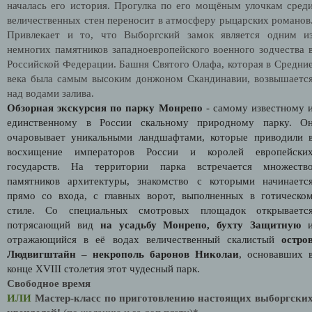
началась его история. Прогулка по его мощёным улочкам сред
величественных стен переносит в атмосферу рыцарских романов
Привлекает и то, что Выборгский замок является одним и
немногих памятников западноевропейского военного зодчества 
Российской Федерации. Башня Святого Олафа, которая в Средни
века была самым высоким донжоном Скандинавии, возвышаетс
над водами залива.
Обзорная экскурсия по парку Монрепо
- самому известному 
единственному в России скальному природному парку. О
очаровывает уникальными ландшафтами, которые приводили 
восхищение императоров России и королей европейски
государств. На территории парка встречается множеств
памятников архитектуры, знакомство с которыми начинаетс
прямо со входа, с главных ворот, выполненных в готическо
стиле. Со специальных смотровых площадок открываетс
потрясающий вид
на усадьбу Монрепо, бухту Защитную
отражающийся в её водах величественный скалистый
остро
Людвигштайн – некрополь баронов Николаи
, основавших 
конце XVIII столетия этот чудесный парк.
Свободное время
ИЛИ
Мастер-класс по приготовлению настоящих выборгски