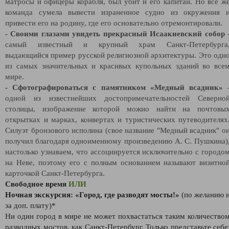
матросы и офицеры корабля, был убит и его капитан. Но все ж
команда сумела вывести израненное судно из окружения 
привести его на родину, где его основательно отремонтировали.
- Своими глазами увидеть прекрасный Исаакиевский собор
самый известный и крупный храм Санкт-Петербурга
выдающийся пример русской религиозной архитектуры. Это одн
из самых значительных и красивых купольных зданий во все
мире.
- Сфотографироваться с памятником «Медный всадник»
одной из известнейших достопримечательностей Северно
столицы, изображение которой можно найти на почтовы
открытках и марках, конвертах и туристических путеводителях
Силуэт бронзового исполина (свое название "Медный всадник" о
получил благодаря одноименному произведению А. С. Пушкина)
настолько узнаваем, что ассоциируется исключительно с городо
на Неве, поэтому его с полным основанием называют визитно
карточкой Санкт-Петербурга.
Свободное время
ИЛИ
Ночная экскурсия: «Город, где разводят мосты!»
(по желанию 
за доп. плату)*
Ни один город в мире не может похвастаться таким количество
разводных мостов, как Санкт-Петербург. Только представьте себе