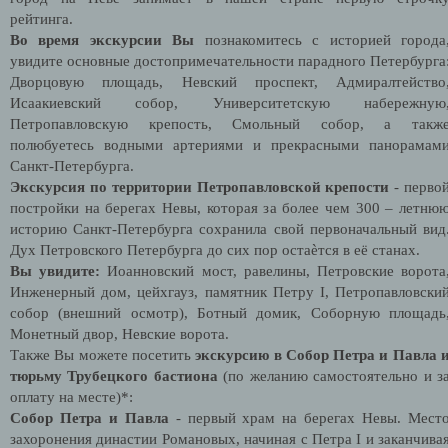
рейтинга.
Во время экскурсии Вы
познакомитесь с историей города
увидите основные достопримечательности парадного Петербурга
Дворцовую площадь, Невский проспект, Адмиралтейство
Исаакиевский собор, Университетскую набережную
Петропавловскую крепость, Смольный собор, а такж
полюбуетесь водными артериями и прекрасными панорамам
Санкт-Петербурга.
Экскурсия по территории Петропавловской крепости
- перво
постройки на берегах Невы, которая за более чем 300 – летню
историю Санкт-Петербурга сохранила свой первоначальный вид
Дух Петровского Петербурга до сих пор остаѐтся в её станах.
Вы увидите:
Иоанновский мост, равелины, Петровские ворота
Инженерный дом, цейхгауз, памятник Петру I, Петропавловски
собор (внешний осмотр), Ботный домик, Соборную площадь
Монетный двор, Невские ворота.
Также Вы можете посетить
экскурсию в Собор Петра и Павла 
тюрьму Трубецкого бастиона
(по желанию самостоятельно и з
оплату на месте)*:
Собор Петра и Павла
- первый храм на берегах Невы. Мест
захоронения династии Романовых, начиная с Петра
I
и заканчива