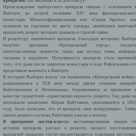
кренделей!
(по желанию и за доп.плату)*
Происхождение выборгского кренделя связано с основанием 
Выборге во второй половине XIV века францисканског
монастыря. Монахи-францисканцы или «Серые братья», ка
называли их горожане по цвету одежды, занимались выпечко
кренделей, рецепт которых хранили в строгой тайне.
В рецептуру пшеничного кренделя, благодаря которому Выбор
получил прозвище «Крендельный город», входил
многочисленные пряности, такие, как мускат, тмин, майоран
гвоздика и кардамон. Популярность кренделя стала причино
того, что даже после закрытия монастыря в ходе Реформации ег
продолжали выпекать в Выборге.
В историю Выборга вошла так называемая «Крендельная война»
разразившаяся в XIX веке между двумя семьями пекарей
Вайттиненами и Лёппёненами, боровшимися за признание 
качестве хранителей «единственно верного» рецепта. Так, даже н
могильном памятнике Марии Вайттинен, скончавшейся в 186
году, было написано, что её крендель «вне конкуренции». Тайн
своего рецепта госпожа Вайттинен унесла в могилу.
В программе мастер-класса:
костюмированная лекция о
истории кренделя, рассказ о рецепте, процесс изготовлени
кренделей (каждому гостю предоставляется отдельная заготовка