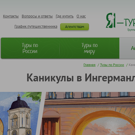
Контакты
Вопросы и ответы
Где купить
О нас
График путешественника
Агентствам
Групп
Туры по
Туры по
А
России
миру
Главная
/
Туры по России
/
Кан
Каникулы в Ингерманл