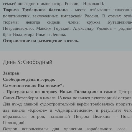
семьей последнего императора России – Николая
II
.
Тюрьма Трубецкого бастиона
- место отбывания наказани
политических заключенных имперской России. В стенах это
тюрьмы некогда сидели члены кружка Буташевича
Петрашевского, Максим Горький, Александр Ульянов – родно
брат Владимира Ильича Ленина.
Отправление на размещение в отель.
День 3: Свободный
Завтрак
Свободное день в городе.
Самостоятельно Вы можете*:
- Прогуляться по острову Новая Голландия:
в самом Центр
Санкт-Петербурга в начале 18 века появился рукотворный остров
Для нужд главной судостроительной верфи требовалось прорыт
два канала «Крюков» и «Адмиралтейский», в результате чег
образовался остров, названный Петром Великим – Нова
Голландия!
Остров использовали для хранения корабельного леса 