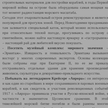
строительных материалов для постройки кораблей, в годы Перво
мировой войны на острове была оборудована самая мощная н
тот момент радиостанция морского масштаба.
Сегодня этот очаровательный остров реконструирован и являетс
популярной для прогулок зоной. Перед Новогодними праздникам
там заливается специальный каток, который можно использоват
при относительно теплой погоде, прогуливаясь по острову 
глинтвейном, можно найти настоящую ярмарку и «гастрорынок
– настоящий рай для любителей вкусно покушать.
- Посетить музейный комплекс мирового значения
«Эрмитаж». Изящность и гениальность Эрмитажа вызываю
восторг у многих современных экспертов. Основы коллекци
были собраны еще при Екатерине II, по ее же приказ
отстраивались отдельные здания для хранения произведени
живописи, скульптуры и декоративно-прикладного искусства.
- Побывать на легендарном Крейсере «Аврора»:
он интересе
и как один из старейших в мире сохранившихся паровых военны
кораблей, и как свидетель и участник революционных событи
1917 г. «Аврора» принимала участие в Русско-японской войне, 
частности в знаменитом Цусимском сражении. В это
тяжелейшей морской битве погибли и были ранены многи