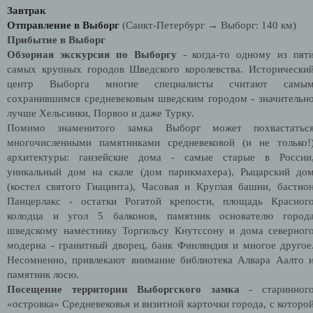
Завтрак
Отправление в Выборг
(Санкт-Петербург → Выборг: 140 км)
Прибытие в Выборг
Обзорная
экскурсия по Выборгу
- когда-то одному из пят
самых крупных городов Шведского королевства. Исторически
центр Выборга многие специалисты считают самы
сохранившимся средневековым шведским городом - значительн
лучше Хельсинки, Порвоо и даже Турку.
Помимо знаменитого замка Выборг может похвастатьс
многочисленными памятниками средневековой (и не только!
архитектуры: ганзейские дома - самые старые в России
уникальный дом на скале (дом парикмахера), Рыцарский до
(костел святого Гиацинта), Часовая и Круглая башни, бастио
Панцерлакс - остатки Рогатой крепости, площадь Красног
колодца и угол 5 балконов, памятник основателю город
шведскому наместнику Торгильсу Кнутссону и дома северног
модерна - гранитный дворец, банк Финляндия и многое другое
Несомненно, привлекают внимание библиотека Алвара Аалто 
памятник лосю.
Посещение территории Выборгского замка
- старинног
«островка» Средневековья и визитной карточки города, с которо