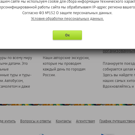
нашем сайте мы используем cookie для сбора информации технического характ
 персонифицированной работы сайта мы обрабатываем IP-адрес региона вашег
Согласно ФЗ №152 О защите персональных данных.
Условия обработки персональных данных.
Ок
 миру
Ежедневные экскурсии
Туры для
организованных
уры по всему миру
Наши авторские экскурсии,
ными датами. Это
которые мы проводим
Планируете поезд
льные
каждый день по городам
собирается целая 
нные туры и туры-
России.
Здесь вы найдете 
и. Автобусом,
наших самых хитов
самолетом и даже
Вдохновляйтесь и 
де купить
Вопросы и ответы
Контакты
Агентствам
График путешествен