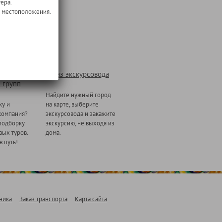
ера.
о местоположения.
Заказ экскурсовода
 групп
Найдите нужный город
ку и
на карте, выберите
компания?
экскурсовода и закажите
подборку
экскурсию, не выходя из
ых туров.
дома.
в путь!
ника
Заказ транспорта
Карта сайта