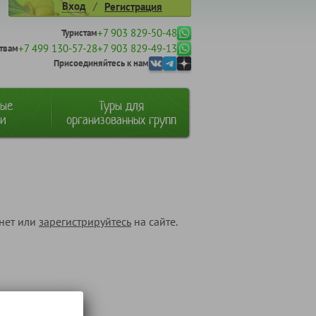
/
Вход
Регистрация
+7 903 829-50-48
Туристам
+7 499 130-57-28
+7 903 829-49-13
твам
Присоединяйтесь к нам
ные
Туры для
ии
организованных групп
инет или
зарегистрируйтесь
на сайте.