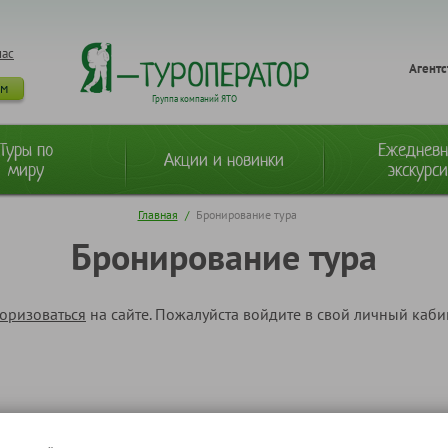
нас
Агентс
ам
Группа компаний ЯТО
Туры по
Ежеднев
Акции и новинки
миру
экскурс
Главная
/
Бронирование тура
Бронирование тура
торизоваться
на сайте. Пожалуйста войдите в свой личный каб