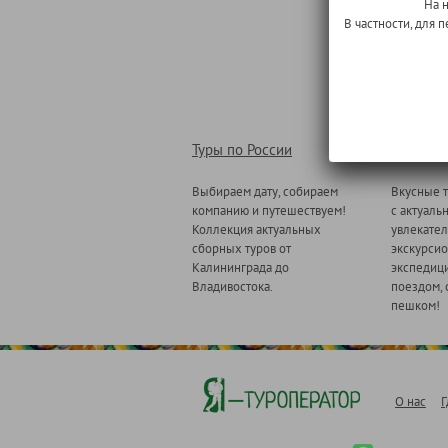
На 
В частности, для
Туры по России
Туры по
Выбираем дату, собираем
Вкусные т
компанию и путешествуем!
с актуаль
Коллекция актуальных
увлекате
сборных туров от
экскурсио
Калининграда до
экспедици
Владивостока.
поездом, 
пешком!
О нас
Г