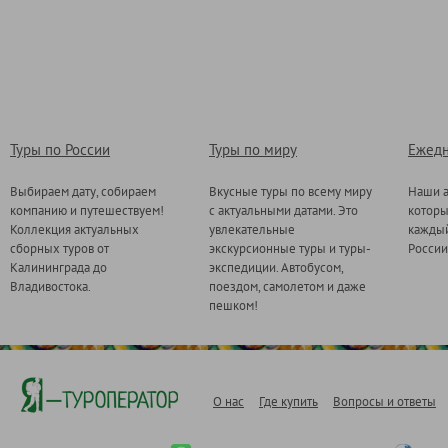
Туры по России
Туры по миру
Ежедн
Выбираем дату, собираем
Вкусные туры по всему миру
Наши а
компанию и путешествуем!
с актуальными датами. Это
котор
Коллекция актуальных
увлекательные
каждый
сборных туров от
экскурсионные туры и туры-
России
Калининграда до
экспедиции. Автобусом,
Владивостока.
поездом, самолетом и даже
пешком!
О нас
Где купить
Вопросы и ответы