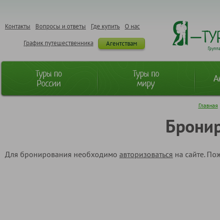
Контакты
Вопросы и ответы
Где купить
О нас
График путешественника
Агентствам
Групп
Туры по
Туры по
А
России
миру
Главная
Бронир
Для бронирования необходимо
авторизоваться
на сайте. По