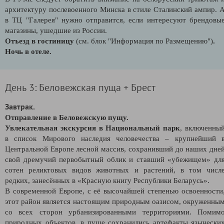
архитектуру послевоенного Минска в стиле Сталинский ампир. 
в ТЦ "Галерея" нужно отправится, если интересуют брендовы
магазины, ушедшие из России.
Отъезд в гостиницу
(см. блок "Информация по Размещению")
.
Ночь в отеле.
День 3: Беловежская пуща + Брест
Завтрак.
Отправление в Беловежскую пущу.
Увлекательная экскурсия в Национальный парк
, включенны
в список Мирового наследия человечества – крупнейший 
Центральной Европе лесной массив, сохранивший до наших дне
свой дремучий первобытный облик и ставший «убежищем» дл
сотен реликтовых видов животных и растений, в том числ
редких, занесённых в «Красную книгу Республики Беларусь».
В современной Европе, с её высочайшей степенью освоенности
этот район является настоящим природным оазисом, окруженны
со всех сторон урбанизированными территориями. Помим
природных объектов, в пуще сохранились артефакты язычески