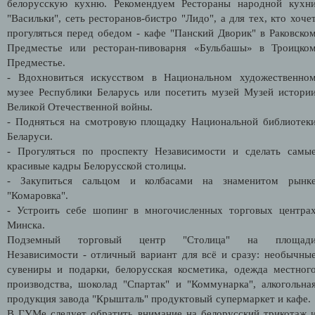
белорусскую кухню. Рекомендуем Рестораны народной кухн
"Васильки", сеть ресторанов-бистро "Лидо", а для тех, кто хоче
прогуляться перед обедом - кафе "Панский Дворик" в Раковско
Предместье или ресторан-пивоварня «Бульбашы» в Троицко
Предместье.
- Вдохновиться искусством в Национальном художественно
музее Республики Беларусь или посетить музей Музей истори
Великой Отечественной войны.
- Подняться на смотровую площадку Национальной библиотек
Беларуси.
- Прогуляться по проспекту Независимости и сделать самы
красивые кадры Белорусской столицы.
- Закупиться сальцом и колбасами на знаменитом рынк
"Комаровка".
- Устроить себе шопинг в многочисленных торговых центра
Минска.
Подземный торговый центр "Столица" на площад
Независимости - отличный вариант для всё и сразу: необычны
сувениры и подарки, белорусская косметика, одежда местног
производства, шоколад "Спартак" и "Коммунарка", алкогольна
продукция завода "Крышталь" продуктовый супермаркет и кафе
В ГУМе следует обратить внимание на белорусский трикотаж 