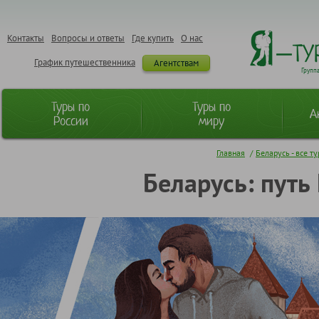
Контакты
Вопросы и ответы
Где купить
О нас
График путешественника
Агентствам
Групп
Туры по
Туры по
А
России
миру
Главная
/
Беларусь - все т
Беларусь: путь