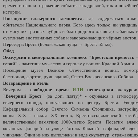
времен и нашли отражение события как древней, так и новейше
истории.
Посещение вольерного комплекса
, где содержаться дики
обитатели Национального парка. Кого здесь только ни увидишь
от могучих грозных зубров и благородного оленя до забавных 
суетливых енотовидных собак и завораживающих чёрных аистов.
Переезд в Брест
(Беловежская пуща → Брест: 55 км).
Обед.
Экскурсия в мемориальный комплекс "Брестская крепость 
герой"
- памятник мужеству и героизму воинов Красной Армии.
Посещение музея Великой Отечественной войны, осмот
бастионов, фортов, руин зданий, Свято-Воскресенского Собора.
Возвращение в отель.
Вечером -
свободное время
ИЛИ
пешеходная экскурси
"Вечерний Брест"
(за доп. плату)* - окунёмся в атмосфер
вечернего города, прогулявшись по центру Бреста. Увиди
Кафедральный собор Святого Симеона Столпника, застройк
конца XIX - начала XX веков, Крестовоздвиженский костёл
величественный памятник 1000-летию Бреста. Посетим алле
кованных фонарей на улице Гоголя. Каждый из фонарей здес
уникален. Одни из них выполнены в виде скульптур, отражающи