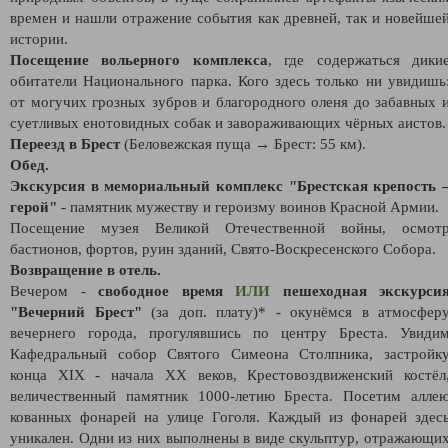
времен и нашли отражение события как древней, так и новейше
истории.
Посещение вольерного комплекса
, где содержаться дики
обитатели Национального парка. Кого здесь только ни увидишь
от могучих грозных зубров и благородного оленя до забавных 
суетливых енотовидных собак и завораживающих чёрных аистов.
Переезд в Брест
(Беловежская пуща → Брест: 55 км).
Обед.
Экскурсия в мемориальный комплекс "Брестская крепость 
герой"
- памятник мужеству и героизму воинов Красной Армии.
Посещение музея Великой Отечественной войны, осмот
бастионов, фортов, руин зданий, Свято-Воскресенского Собора.
Возвращение в отель.
Вечером -
свободное время
ИЛИ
пешеходная экскурси
"Вечерний Брест"
(за доп. плату)* - окунёмся в атмосфер
вечернего города, прогулявшись по центру Бреста. Увиди
Кафедральный собор Святого Симеона Столпника, застройк
конца XIX - начала XX веков, Крестовоздвиженский костёл
величественный памятник 1000-летию Бреста. Посетим алле
кованных фонарей на улице Гоголя. Каждый из фонарей здес
уникален. Одни из них выполнены в виде скульптур, отражающи