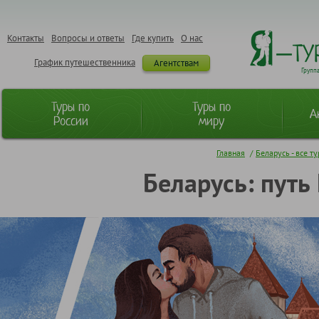
Контакты
Вопросы и ответы
Где купить
О нас
График путешественника
Агентствам
Групп
Туры по
Туры по
А
России
миру
Главная
/
Беларусь - все т
Беларусь: путь