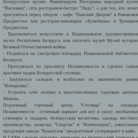
белорусскую кухню. Рекомендуем Рестораны народной кухн
"Васильки", сеть ресторанов-бистро "Лидо", а для тех, кто хоче
прогуляться перед обедом - кафе "Панский Дворик" в Раковско
Предместье или ресторан-пивоварня «Бульбашы» в Троицко
Предместье.
- Вдохновиться искусством в Национальном художественно
музее Республики Беларусь или посетить музей Музей истори
Великой Отечественной войны.
- Подняться на смотровую площадку Национальной библиотек
Беларуси.
- Прогуляться по проспекту Независимости и сделать самы
красивые кадры Белорусской столицы.
- Закупиться сальцом и колбасами на знаменитом рынк
"Комаровка".
- Устроить себе шопинг в многочисленных торговых центра
Минска.
Подземный торговый центр "Столица" на площад
Независимости - отличный вариант для всё и сразу: необычны
сувениры и подарки, белорусская косметика, одежда местног
производства, шоколад "Спартак" и "Коммунарка", алкогольна
продукция завода "Крышталь" продуктовый супермаркет и кафе
В ГУМе следует обратить внимание на белорусский трикотаж 