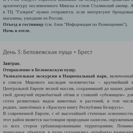
архитектуру послевоенного Минска в стиле Сталинский ампир. 
в ТЦ "Галерея" нужно отправится, если интересуют брендовы
магазины, ушедшие из России.
Отъезд в гостиницу
(см. блок "Информация по Размещению")
.
Ночь в отеле.
День 3: Беловежская пуща + Брест
Завтрак.
Отправление в Беловежскую пущу.
Увлекательная экскурсия в Национальный парк
, включенны
в список Мирового наследия человечества – крупнейший 
Центральной Европе лесной массив, сохранивший до наших дне
свой дремучий первобытный облик и ставший «убежищем» дл
сотен реликтовых видов животных и растений, в том числ
редких, занесённых в «Красную книгу Республики Беларусь».
В современной Европе, с её высочайшей степенью освоенности
этот район является настоящим природным оазисом, окруженны
со всех сторон урбанизированными территориями. Помим
природных объектов, в пуще сохранились артефакты язычески